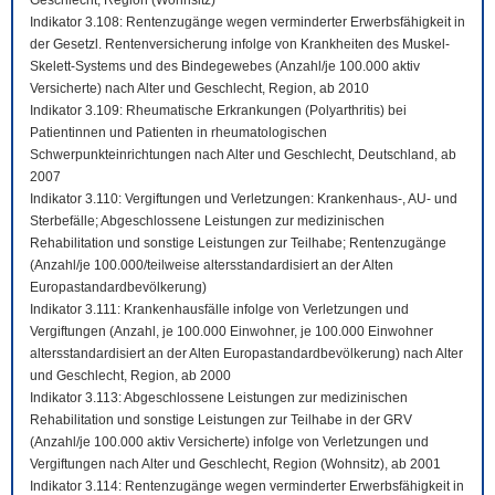
Geschlecht, Region (Wohnsitz)
Indikator 3.108: Rentenzugänge wegen verminderter Erwerbsfähigkeit in
der Gesetzl. Rentenversicherung infolge von Krankheiten des Muskel-
Skelett-Systems und des Bindegewebes (Anzahl/je 100.000 aktiv
Versicherte) nach Alter und Geschlecht, Region, ab 2010
Indikator 3.109: Rheumatische Erkrankungen (Polyarthritis) bei
Patientinnen und Patienten in rheumatologischen
Schwerpunkteinrichtungen nach Alter und Geschlecht, Deutschland, ab
2007
Indikator 3.110: Vergiftungen und Verletzungen: Krankenhaus-, AU- und
Sterbefälle; Abgeschlossene Leistungen zur medizinischen
Rehabilitation und sonstige Leistungen zur Teilhabe; Rentenzugänge
(Anzahl/je 100.000/teilweise altersstandardisiert an der Alten
Europastandardbevölkerung)
Indikator 3.111: Krankenhausfälle infolge von Verletzungen und
Vergiftungen (Anzahl, je 100.000 Einwohner, je 100.000 Einwohner
altersstandardisiert an der Alten Europastandardbevölkerung) nach Alter
und Geschlecht, Region, ab 2000
Indikator 3.113: Abgeschlossene Leistungen zur medizinischen
Rehabilitation und sonstige Leistungen zur Teilhabe in der GRV
(Anzahl/je 100.000 aktiv Versicherte) infolge von Verletzungen und
Vergiftungen nach Alter und Geschlecht, Region (Wohnsitz), ab 2001
Indikator 3.114: Rentenzugänge wegen verminderter Erwerbsfähigkeit in