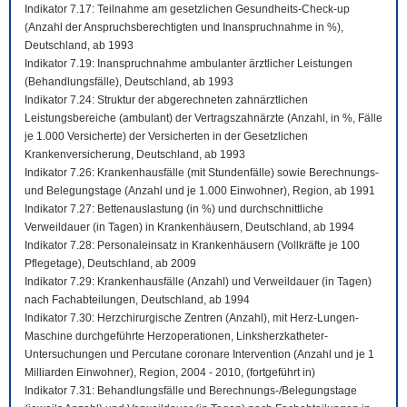
Indikator 7.17: Teilnahme am gesetzlichen Gesundheits-Check-up
(Anzahl der Anspruchsberechtigten und Inanspruchnahme in %),
Deutschland, ab 1993
Indikator 7.19: Inanspruchnahme ambulanter ärztlicher Leistungen
(Behandlungsfälle), Deutschland, ab 1993
Indikator 7.24: Struktur der abgerechneten zahnärztlichen
Leistungsbereiche (ambulant) der Vertragszahnärzte (Anzahl, in %, Fälle
je 1.000 Versicherte) der Versicherten in der Gesetzlichen
Krankenversicherung, Deutschland, ab 1993
Indikator 7.26: Krankenhausfälle (mit Stundenfälle) sowie Berechnungs-
und Belegungstage (Anzahl und je 1.000 Einwohner), Region, ab 1991
Indikator 7.27: Bettenauslastung (in %) und durchschnittliche
Verweildauer (in Tagen) in Krankenhäusern, Deutschland, ab 1994
Indikator 7.28: Personaleinsatz in Krankenhäusern (Vollkräfte je 100
Pflegetage), Deutschland, ab 2009
Indikator 7.29: Krankenhausfälle (Anzahl) und Verweildauer (in Tagen)
nach Fachabteilungen, Deutschland, ab 1994
Indikator 7.30: Herzchirurgische Zentren (Anzahl), mit Herz-Lungen-
Maschine durchgeführte Herzoperationen, Linksherzkatheter-
Untersuchungen und Percutane coronare Intervention (Anzahl und je 1
Milliarden Einwohner), Region, 2004 - 2010, (fortgeführt in)
Indikator 7.31: Behandlungsfälle und Berechnungs-/Belegungstage