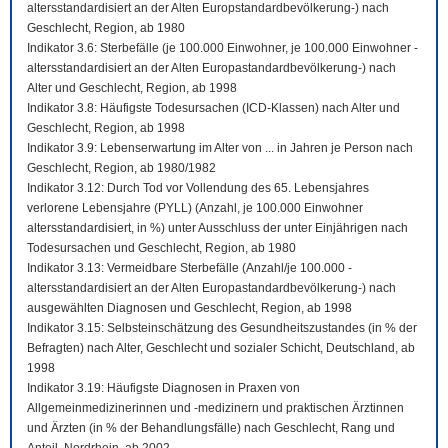
altersstandardisiert an der Alten Europstandardbevölkerung-) nach
Geschlecht, Region, ab 1980
Indikator 3.6: Sterbefälle (je 100.000 Einwohner, je 100.000 Einwohner -
altersstandardisiert an der Alten Europastandardbevölkerung-) nach
Alter und Geschlecht, Region, ab 1998
Indikator 3.8: Häufigste Todesursachen (ICD-Klassen) nach Alter und
Geschlecht, Region, ab 1998
Indikator 3.9: Lebenserwartung im Alter von ... in Jahren je Person nach
Geschlecht, Region, ab 1980/1982
Indikator 3.12: Durch Tod vor Vollendung des 65. Lebensjahres
verlorene Lebensjahre (PYLL) (Anzahl, je 100.000 Einwohner
altersstandardisiert, in %) unter Ausschluss der unter Einjährigen nach
Todesursachen und Geschlecht, Region, ab 1980
Indikator 3.13: Vermeidbare Sterbefälle (Anzahl/je 100.000 -
altersstandardisiert an der Alten Europastandardbevölkerung-) nach
ausgewählten Diagnosen und Geschlecht, Region, ab 1998
Indikator 3.15: Selbsteinschätzung des Gesundheitszustandes (in % der
Befragten) nach Alter, Geschlecht und sozialer Schicht, Deutschland, ab
1998
Indikator 3.19: Häufigste Diagnosen in Praxen von
Allgemeinmedizinerinnen und -medizinern und praktischen Ärztinnen
und Ärzten (in % der Behandlungsfälle) nach Geschlecht, Rang und