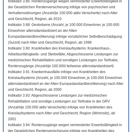
Indikator 3.86: Rentenzugänge wegen verminderter Erwerbsfähigkeit in
der Gesetzlichen Rentenversicherung infolge von psychischen und
Verhaltensstörungen (Anzahl/je 100.000 aktiv Versicherte) nach Alter
und Geschlecht, Region, ab 2010
Indikator 3.88: Gestorbene (Anzahl, je 100.000 Einwohner, je 100.000
Einwohner altersstandardisiert an der Alten
Europastandardbevölkerung) infolge vorsätzlicher Selbstbeschädigung
(Suizid) nach Alter und Geschlecht, Region, ab 1998
Indikator 3.90: Krankheiten des Kreislaufsystems: Krankenhaus-,
Arbeitsunfähigkeits- und Sterbefälle; Abgeschlossene Leistungen zur
medizinischen Rehabilitation und sonstigen Leistungen zur Teilhabe;
Rentenzugänge (Anzahl/je 100.000/ teilweise altersstandardisiert)
Indikator 3.91: Krankenhausfälle infolge von Krankheiten des
Kreislaufsystems (Anzahl, je 100.000 Einwohner, je 100.000 Einwohner
altersstandardisiert an der Alten Europastandardbevölkerung) nach Alter
und Geschlecht, Region, ab 2000
Indikator 3.93: Abgeschlossene Leistungen zur medizinischen
Rehabilitation und sonstige Leistungen zur Teilhabe in der GRV
(Anzahl/je 100.000 aktiv Versicherte) infolge von Krankheiten des
Kreislaufsystems nach Alter und Geschlecht, Region (Wohnsitz), ab
2001
Indikator 3.94: Rentenzugänge wegen verminderter Erwerbsfähigkeit in
der Gesetzlichen Rentenversicherung infolge von Krankheiten des