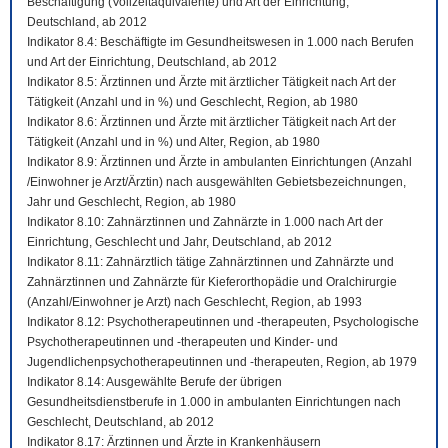
Beschäftigung (Vollzeitäquivalente) und Art der Einrichtung,
Deutschland, ab 2012
Indikator 8.4: Beschäftigte im Gesundheitswesen in 1.000 nach Berufen
und Art der Einrichtung, Deutschland, ab 2012
Indikator 8.5: Ärztinnen und Ärzte mit ärztlicher Tätigkeit nach Art der
Tätigkeit (Anzahl und in %) und Geschlecht, Region, ab 1980
Indikator 8.6: Ärztinnen und Ärzte mit ärztlicher Tätigkeit nach Art der
Tätigkeit (Anzahl und in %) und Alter, Region, ab 1980
Indikator 8.9: Ärztinnen und Ärzte in ambulanten Einrichtungen (Anzahl
/Einwohner je Arzt/Ärztin) nach ausgewählten Gebietsbezeichnungen,
Jahr und Geschlecht, Region, ab 1980
Indikator 8.10: Zahnärztinnen und Zahnärzte in 1.000 nach Art der
Einrichtung, Geschlecht und Jahr, Deutschland, ab 2012
Indikator 8.11: Zahnärztlich tätige Zahnärztinnen und Zahnärzte und
Zahnärztinnen und Zahnärzte für Kieferorthopädie und Oralchirurgie
(Anzahl/Einwohner je Arzt) nach Geschlecht, Region, ab 1993
Indikator 8.12: Psychotherapeutinnen und -therapeuten, Psychologische
Psychotherapeutinnen und -therapeuten und Kinder- und
Jugendlichenpsychotherapeutinnen und -therapeuten, Region, ab 1979
Indikator 8.14: Ausgewählte Berufe der übrigen
Gesundheitsdienstberufe in 1.000 in ambulanten Einrichtungen nach
Geschlecht, Deutschland, ab 2012
Indikator 8.17: Ärztinnen und Ärzte in Krankenhäusern