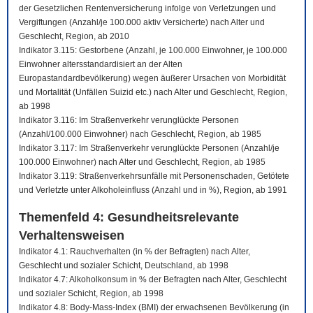
der Gesetzlichen Rentenversicherung infolge von Verletzungen und
Vergiftungen (Anzahl/je 100.000 aktiv Versicherte) nach Alter und
Geschlecht, Region, ab 2010
Indikator 3.115: Gestorbene (Anzahl, je 100.000 Einwohner, je 100.000
Einwohner altersstandardisiert an der Alten
Europastandardbevölkerung) wegen äußerer Ursachen von Morbidität
und Mortalität (Unfällen Suizid etc.) nach Alter und Geschlecht, Region,
ab 1998
Indikator 3.116: Im Straßenverkehr verunglückte Personen
(Anzahl/100.000 Einwohner) nach Geschlecht, Region, ab 1985
Indikator 3.117: Im Straßenverkehr verunglückte Personen (Anzahl/je
100.000 Einwohner) nach Alter und Geschlecht, Region, ab 1985
Indikator 3.119: Straßenverkehrsunfälle mit Personenschaden, Getötete
und Verletzte unter Alkoholeinfluss (Anzahl und in %), Region, ab 1991
Themenfeld 4: Gesundheitsrelevante
Verhaltensweisen
Indikator 4.1: Rauchverhalten (in % der Befragten) nach Alter,
Geschlecht und sozialer Schicht, Deutschland, ab 1998
Indikator 4.7: Alkoholkonsum in % der Befragten nach Alter, Geschlecht
und sozialer Schicht, Region, ab 1998
Indikator 4.8: Body-Mass-Index (BMI) der erwachsenen Bevölkerung (in