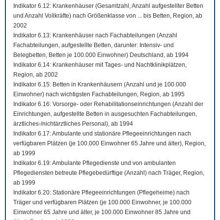
Indikator 6.12: Krankenhäuser (Gesamtzahl, Anzahl aufgestellter Betten
und Anzahl Vollkräfte) nach Größenklasse von ... bis Betten, Region, ab
2002
Indikator 6.13: Krankenhäuser nach Fachabteilungen (Anzahl
Fachabteilungen, aufgestellte Betten, darunter: Intensiv- und
Belegbetten, Betten je 100.000 Einwohner) Deutschland, ab 1994
Indikator 6.14: Krankenhäuser mit Tages- und Nachtklinikplätzen,
Region, ab 2002
Indikator 6.15: Betten in Krankenhäusern (Anzahl und je 100.000
Einwohner) nach wichtigsten Fachabteilungen, Region, ab 1995
Indikator 6.16: Vorsorge- oder Rehabilitationseinrichtungen (Anzahl der
Einrichtungen, aufgestellte Betten in ausgesuchten Fachabteilungen,
ärztliches-/nichtärztliches Personal), ab 1994
Indikator 6.17: Ambulante und stationäre Pflegeeinrichtungen nach
verfügbaren Plätzen (je 100.000 Einwohner 65 Jahre und älter), Region,
ab 1999
Indikator 6.19: Ambulante Pflegedienste und von ambulanten
Pflegediensten betreute Pflegebedürftige (Anzahl) nach Träger, Region,
ab 1999
Indikator 6.20: Stationäre Pflegeeinrichtungen (Pflegeheime) nach
Träger und verfügbaren Plätzen (je 100.000 Einwohner, je 100.000
Einwohner 65 Jahre und älter, je 100.000 Einwohner 85 Jahre und