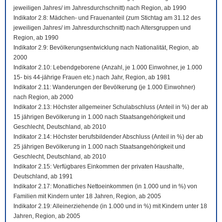
jeweiligen Jahres/ im Jahresdurchschnitt) nach Region, ab 1990
Indikator 2.8: Mädchen- und Frauenanteil (zum Stichtag am 31.12 des
jeweiligen Jahres/ im Jahresdurchschnitt) nach Altersgruppen und
Region, ab 1990
Indikator 2.9: Bevölkerungsentwicklung nach Nationalität, Region, ab
2000
Indikator 2.10: Lebendgeborene (Anzahl, je 1.000 Einwohner, je 1.000
15- bis 44-jährige Frauen etc.) nach Jahr, Region, ab 1981
Indikator 2.11: Wanderungen der Bevölkerung (je 1.000 Einwohner)
nach Region, ab 2000
Indikator 2.13: Höchster allgemeiner Schulabschluss (Anteil in %) der ab
15 jährigen Bevölkerung in 1.000 nach Staatsangehörigkeit und
Geschlecht, Deutschland, ab 2010
Indikator 2.14: Höchster berufsbildender Abschluss (Anteil in %) der ab
25 jährigen Bevölkerung in 1.000 nach Staatsangehörigkeit und
Geschlecht, Deutschland, ab 2010
Indikator 2.15: Verfügbares Einkommen der privaten Haushalte,
Deutschland, ab 1991
Indikator 2.17: Monatliches Nettoeinkommen (in 1.000 und in %) von
Familien mit Kindern unter 18 Jahren, Region, ab 2005
Indikator 2.19: Alleinerziehende (in 1.000 und in %) mit Kindern unter 18
Jahren, Region, ab 2005