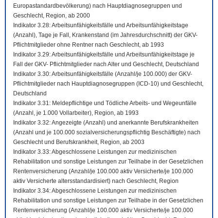
Europastandardbevölkerung) nach Hauptdiagnosegruppen und
Geschlecht, Region, ab 2000
Indikator 3.28: Arbeitsunfähigkeitsfälle und Arbeitsunfähigkeitstage
(Anzahl), Tage je Fall, Krankenstand (im Jahresdurchschnitt) der GKV-
Pflichtmitglieder ohne Rentner nach Geschlecht, ab 1993
Indikator 3.29: Arbeitsunfähigkeitsfälle und Arbeitsunfähigkeitstage je
Fall der GKV- Pflichtmitglieder nach Alter und Geschlecht, Deutschland
Indikator 3.30: Arbeitsunfähigkeitsfälle (Anzahl/je 100.000) der GKV-
Pflichtmitglieder nach Hauptdiagnosegruppen (ICD-10) und Geschlecht,
Deutschland
Indikator 3.31: Meldepflichtige und Tödliche Arbeits- und Wegeunfälle
(Anzahl, je 1.000 Vollarbeiter), Region, ab 1993
Indikator 3.32: Angezeigte (Anzahl) und anerkannte Berufskrankheiten
(Anzahl und je 100.000 sozialversicherungspflichtig Beschäftigte) nach
Geschlecht und Berufskrankheit, Region, ab 2003
Indikator 3.33: Abgeschlossene Leistungen zur medizinischen
Rehabilitation und sonstige Leistungen zur Teilhabe in der Gesetzlichen
Rentenversicherung (Anzahl/je 100.000 aktiv Versicherte/je 100.000
aktiv Versicherte altersstandardisiert) nach Geschlecht, Region
Indikator 3.34: Abgeschlossene Leistungen zur medizinischen
Rehabilitation und sonstige Leistungen zur Teilhabe in der Gesetzlichen
Rentenversicherung (Anzahl/je 100.000 aktiv Versicherte/je 100.000