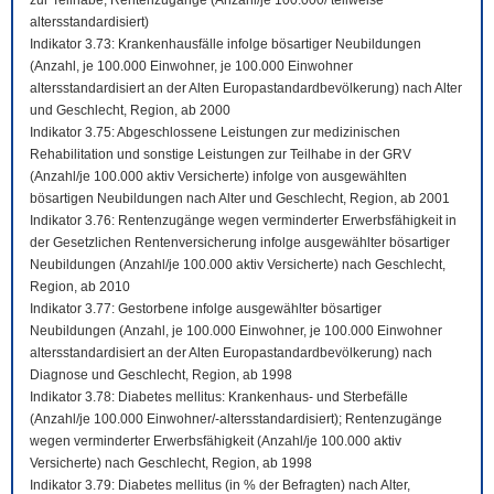
zur Teilhabe; Rentenzugänge (Anzahl/je 100.000/ teilweise
altersstandardisiert)
Indikator 3.73: Krankenhausfälle infolge bösartiger Neubildungen
(Anzahl, je 100.000 Einwohner, je 100.000 Einwohner
altersstandardisiert an der Alten Europastandardbevölkerung) nach Alter
und Geschlecht, Region, ab 2000
Indikator 3.75: Abgeschlossene Leistungen zur medizinischen
Rehabilitation und sonstige Leistungen zur Teilhabe in der GRV
(Anzahl/je 100.000 aktiv Versicherte) infolge von ausgewählten
bösartigen Neubildungen nach Alter und Geschlecht, Region, ab 2001
Indikator 3.76: Rentenzugänge wegen verminderter Erwerbsfähigkeit in
der Gesetzlichen Rentenversicherung infolge ausgewählter bösartiger
Neubildungen (Anzahl/je 100.000 aktiv Versicherte) nach Geschlecht,
Region, ab 2010
Indikator 3.77: Gestorbene infolge ausgewählter bösartiger
Neubildungen (Anzahl, je 100.000 Einwohner, je 100.000 Einwohner
altersstandardisiert an der Alten Europastandardbevölkerung) nach
Diagnose und Geschlecht, Region, ab 1998
Indikator 3.78: Diabetes mellitus: Krankenhaus- und Sterbefälle
(Anzahl/je 100.000 Einwohner/-altersstandardisiert); Rentenzugänge
wegen verminderter Erwerbsfähigkeit (Anzahl/je 100.000 aktiv
Versicherte) nach Geschlecht, Region, ab 1998
Indikator 3.79: Diabetes mellitus (in % der Befragten) nach Alter,