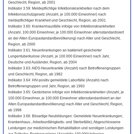
Geschlecht, Region, ab 2001
Indikator 3.59: Meldepflichtige Infektionskrankheiten nach dem
Infektionsschutzgesetz (Anzahl, je 100.000 Einwohner) nach
meldepflichtiger Krankheit und Geschlecht, Region, ab 2001
Indikator 3.60: Krankenhausfälle infolge von Infektionskrankheiten
(Anzahl, 100.000 Einwohner, je 100.000 Einwohner altersstandardisiert
an der Alten Europastandardbevölkerung) nach Alter und Geschlecht,
Region, ab 2000
Indikator 3.61: Neuerkrankungen an bakteriell gesicherter
Lungentuberkulose (Anzahl, je 100.000 Einwohner) nach Jahr,
Deutsche und Ausländer, Region, ab 2004
Indikator 3.63: AIDS-Neuerkrankte (Anzahl) nach Betroffenengruppen
und Geschlecht, Region, ab 1982
Indikator 3.64: HIV-positiv gemeldete Laborfälle (Anzahl) nach
Betroffenengruppen und Jahr, Region, ab 1993
Indikator 3.65: Gestorbene infolge von Infektionskrankheiten (Anzahl, je
100.000 Einwohner, je 100.000 Einwohner altersstandardisiert an der
Alten Europastandardbevölkerung) nach Alter und Geschlecht, Region,
ab 1998
Indikator 3.66: Bösartige Neubildungen: Gemeldete Neuerkrankungen;
Krankenhaus-, Arbeitsunfähigkeits- und Sterbefälle); Abgeschlossene
Leistungen zur medizinischen Rehabilitation und sonstigen Leistungen