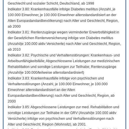
Geschlecht und sozialer Schicht, Deutschland, ab 1998
Indikator 3.80: Krankenhausfälle infolge Diabetes mellitus (Anzahl, je
100.000 Einwohner, je 100.000 Einwohner altersstandardisiert an der
Alten Europastandardbevölkerung) nach Alter und Geschlecht, Region,
ab 2000
Indikator 3.81: Rentenzugänge wegen verminderter Erwerbsfähigkeit in
der Gesetzlichen Rentenversicherung infolge von Diabetes mellitus
(Anzahl/je 100.000 aktiv Versicherte) nach Alter und Geschlecht, Region,
ab 2010
Indikator 3.82: Psychische und Verhaltensstörungen: Krankenhaus- und
Arbeitsunfähigkeitsfälle; Abgeschlossene Leistungen zur medizinischen
Rehabilitation und sonstige Leistungen zur Teilhabe; Rentenzugänge
(Anzahl/je 100.000/teilweise altersstandardisiert)
Indikator 3.83: Krankenhausfälle infolge von psychischen und
Verhaltensstörungen (Anzahl, je 100.000 Einwohner, je 100.000
Einwohner altersstandardisiert an der Alten
Europastandardbevölkerung) nach Alter und Geschlecht, Region, ab
2000
Indikator 3.85: Abgeschlossene Leistungen zur med. Rehabilitation und
sonstige Leistungen zur Teilhabe in der GRV (Anzahl/je 100.000 aktiv
Versicherte) infolge von psychischen und Verhaltensstörungen nach
Alter und Geschlecht, Region (Wohnsitz), ab 2001