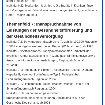
älter), Region, ab 1999
Indikator 6.22: Medizinisch-technische Großgeräte in Krankenhäusern
und Vorsorge- oder Rehabilitationseinrichtungen (Anzahl, Einwohner je
Gerät), Region, ab 1994
Themenfeld 7: Inanspruchnahme von
Leistungen der Gesundheitsförderung und
der Gesundheitsversorgung
Indikator 7.2: Schwangerschaftsabbrüche (Anzahl/je 100.000 Frauen/je
1.000 Lebendgeborene) nach Alter, Region (Wohnsitzland), ab 1996
Indikator 7.9: Art der Karies-Prophylaxemaßnahmen und Anteil der
erreichten Kinder (absolut und in Prozent) nach Einrichtungstyp sowie
Anzahl der Informationsveranstaltungen, Region, ab Schuljahr
2004/2005
Indikator 7.11: Impfquote in Prozent (Poliomyelitis, Tetanus, Diphterie,
Hepatitis B, Haemophilus influenzae Typ B, Pertussis) bei
Schulanfängern nach Region, ab 2004
Indikator 7.12: Impfquote in Prozent (Masern, Mumps, Röteln) bei
Schulanfängern nach Region, ab 2004
Indikator 7.16: Teilnahme an gesetzlichen
Krebsfrüherkennungsuntersuchungen (Anzahl und in %) nach
Geschlecht, Deutschland, ab 2008