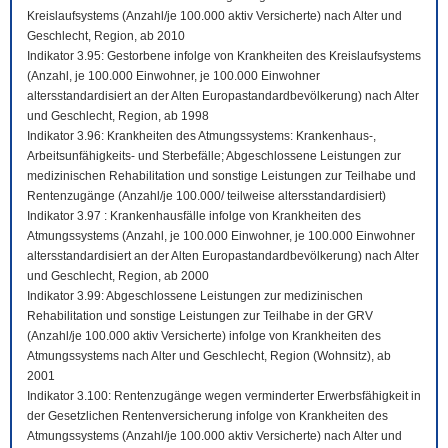
Kreislaufsystems (Anzahl/je 100.000 aktiv Versicherte) nach Alter und
Geschlecht, Region, ab 2010
Indikator 3.95: Gestorbene infolge von Krankheiten des Kreislaufsystems
(Anzahl, je 100.000 Einwohner, je 100.000 Einwohner
altersstandardisiert an der Alten Europastandardbevölkerung) nach Alter
und Geschlecht, Region, ab 1998
Indikator 3.96: Krankheiten des Atmungssystems: Krankenhaus-,
Arbeitsunfähigkeits- und Sterbefälle; Abgeschlossene Leistungen zur
medizinischen Rehabilitation und sonstige Leistungen zur Teilhabe und
Rentenzugänge (Anzahl/je 100.000/ teilweise altersstandardisiert)
Indikator 3.97 : Krankenhausfälle infolge von Krankheiten des
Atmungssystems (Anzahl, je 100.000 Einwohner, je 100.000 Einwohner
altersstandardisiert an der Alten Europastandardbevölkerung) nach Alter
und Geschlecht, Region, ab 2000
Indikator 3.99: Abgeschlossene Leistungen zur medizinischen
Rehabilitation und sonstige Leistungen zur Teilhabe in der GRV
(Anzahl/je 100.000 aktiv Versicherte) infolge von Krankheiten des
Atmungssystems nach Alter und Geschlecht, Region (Wohnsitz), ab
2001
Indikator 3.100: Rentenzugänge wegen verminderter Erwerbsfähigkeit in
der Gesetzlichen Rentenversicherung infolge von Krankheiten des
Atmungssystems (Anzahl/je 100.000 aktiv Versicherte) nach Alter und