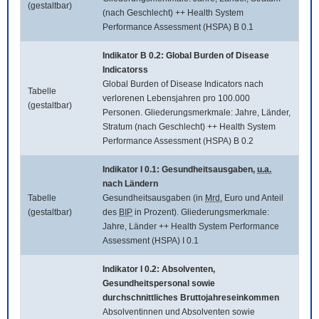
(gestaltbar)
(nach Geschlecht) ++ Health System
Performance Assessment (HSPA) B 0.1
Indikator B 0.2:
Global Burden of Disease
Indicatorss
Global Burden of Disease Indicators
nach
Tabelle
verlorenen Lebensjahren pro 100.000
(gestaltbar)
Personen. Gliederungsmerkmale: Jahre, Länder,
Stratum (nach Geschlecht) ++ Health System
Performance Assessment (HSPA) B 0.2
Indikator I 0.1: Gesundheitsausgaben,
u.a.
nach Ländern
Tabelle
Gesundheitsausgaben (in
Mrd.
Euro und Anteil
(gestaltbar)
des
BIP
in Prozent). Gliederungsmerkmale:
Jahre, Länder ++ Health System Performance
Assessment (HSPA) I 0.1
Indikator I 0.2: Absolventen,
Gesundheitspersonal sowie
durchschnittliches Bruttojahreseinkommen
Absolventinnen und Absolventen sowie