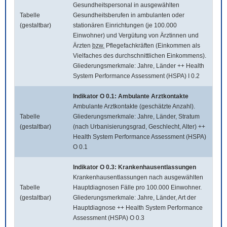
Gesundheitspersonal in ausgewählten
Tabelle
Gesundheitsberufen in ambulanten oder
(gestaltbar)
stationären Einrichtungen (je 100.000
Einwohner) und Vergütung von Ärztinnen und
Ärzten
bzw.
Pflegefachkräften (Einkommen als
Vielfaches des durchschnittlichen Einkommens).
Gliederungsmerkmale: Jahre, Länder ++ Health
System Performance Assessment (HSPA) I 0.2
Indikator O 0.1: Ambulante Arztkontakte
Ambulante Arztkontakte (geschätzte Anzahl).
Tabelle
Gliederungsmerkmale: Jahre, Länder, Stratum
(gestaltbar)
(nach Urbanisierungsgrad, Geschlecht, Alter) ++
Health System Performance Assessment (HSPA)
O 0.1
Indikator O 0.3: Krankenhausentlassungen
Krankenhausentlassungen nach ausgewählten
Tabelle
Hauptdiagnosen Fälle pro 100.000 Einwohner.
(gestaltbar)
Gliederungsmerkmale: Jahre, Länder, Art der
Hauptdiagnose ++ Health System Performance
Assessment (HSPA) O 0.3