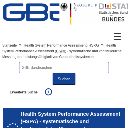
Zum Inhalt
Suche
Startseite
Health System Performance Assessment (
HSPA
)
Health
System Performance Assessment (
HSPA
) - systematische und kontinuierliche
Messung der Leistungsfähigkeit von Gesundheitssystemen
Sprachumschaltung
Suchen
Fußzeile
Erweiterte Suche
... alle Worte
... eines der Worte
... genau diesen Ausdruck
Health System Performance Assessment
auch in allen Texten suchen (Volltextsuche)
(HSPA) - systematische und
auch Synonyme einbeziehen
auch ähnlich geschriebenes einbeziehen