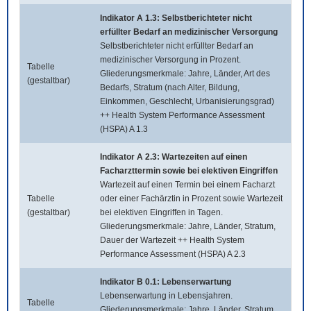
Indikator A 1.3: Selbstberichteter nicht
erfüllter Bedarf an medizinischer Versorgung
Selbstberichteter nicht erfüllter Bedarf an
medizinischer Versorgung in Prozent.
Tabelle
Gliederungsmerkmale: Jahre, Länder, Art des
(gestaltbar)
Bedarfs, Stratum (nach Alter, Bildung,
Einkommen, Geschlecht, Urbanisierungsgrad)
++ Health System Performance Assessment
(HSPA) A 1.3
Indikator A 2.3: Wartezeiten auf einen
Facharzttermin sowie bei elektiven Eingriffen
Wartezeit auf einen Termin bei einem Facharzt
Tabelle
oder einer Fachärztin in Prozent sowie Wartezeit
(gestaltbar)
bei elektiven Eingriffen in Tagen.
Gliederungsmerkmale: Jahre, Länder, Stratum,
Dauer der Wartezeit ++ Health System
Performance Assessment (HSPA) A 2.3
Indikator B 0.1: Lebenserwartung
Lebenserwartung in Lebensjahren.
Tabelle
Gliederungsmerkmale: Jahre, Länder, Stratum