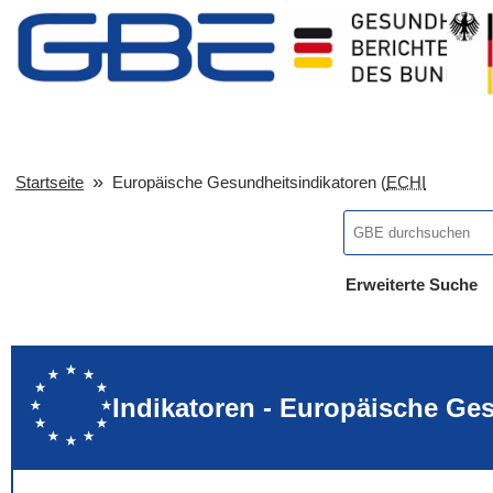
Startseite
Europäische Gesundheitsindikatoren (
ECHI
Erweiterte Suche
... alle Worte
... eines der Wort
... genau diesen
Indikatoren - Europäische Ge