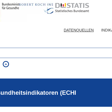
DATENQUELLEN
INDI
auch in allen Texten suchen (Volltextsuche)
e
auch Synonyme einbeziehen
 Ausdruck
auch ähnlich geschriebenes einbeziehen
sundheitsindikatoren (ECHI