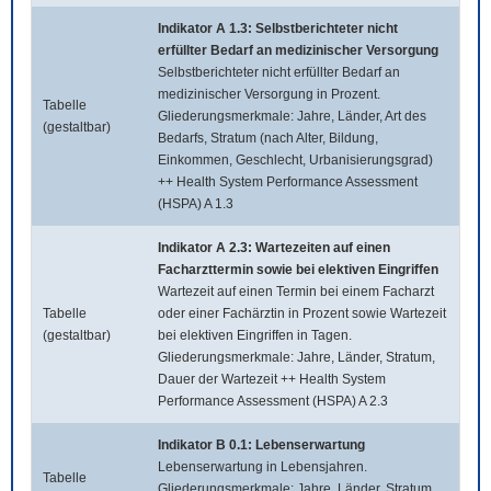
Indikator A 1.3: Selbstberichteter nicht
erfüllter Bedarf an medizinischer Versorgung
Selbstberichteter nicht erfüllter Bedarf an
medizinischer Versorgung in Prozent.
Tabelle
Gliederungsmerkmale: Jahre, Länder, Art des
(gestaltbar)
Bedarfs, Stratum (nach Alter, Bildung,
Einkommen, Geschlecht, Urbanisierungsgrad)
++ Health System Performance Assessment
(HSPA) A 1.3
Indikator A 2.3: Wartezeiten auf einen
Facharzttermin sowie bei elektiven Eingriffen
Wartezeit auf einen Termin bei einem Facharzt
Tabelle
oder einer Fachärztin in Prozent sowie Wartezeit
(gestaltbar)
bei elektiven Eingriffen in Tagen.
Gliederungsmerkmale: Jahre, Länder, Stratum,
Dauer der Wartezeit ++ Health System
Performance Assessment (HSPA) A 2.3
Indikator B 0.1: Lebenserwartung
Lebenserwartung in Lebensjahren.
Tabelle
Gliederungsmerkmale: Jahre, Länder, Stratum