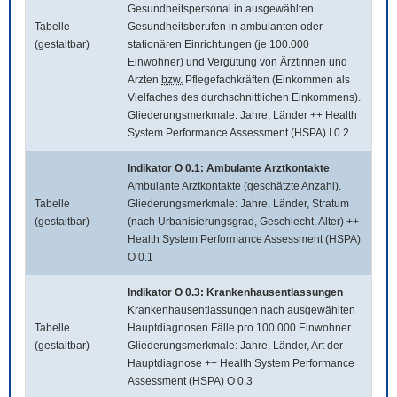
Gesundheitspersonal in ausgewählten
Tabelle
Gesundheitsberufen in ambulanten oder
(gestaltbar)
stationären Einrichtungen (je 100.000
Einwohner) und Vergütung von Ärztinnen und
Ärzten
bzw.
Pflegefachkräften (Einkommen als
Vielfaches des durchschnittlichen Einkommens).
Gliederungsmerkmale: Jahre, Länder ++ Health
System Performance Assessment (HSPA) I 0.2
Indikator O 0.1: Ambulante Arztkontakte
Ambulante Arztkontakte (geschätzte Anzahl).
Tabelle
Gliederungsmerkmale: Jahre, Länder, Stratum
(gestaltbar)
(nach Urbanisierungsgrad, Geschlecht, Alter) ++
Health System Performance Assessment (HSPA)
O 0.1
Indikator O 0.3: Krankenhausentlassungen
Krankenhausentlassungen nach ausgewählten
Tabelle
Hauptdiagnosen Fälle pro 100.000 Einwohner.
(gestaltbar)
Gliederungsmerkmale: Jahre, Länder, Art der
Hauptdiagnose ++ Health System Performance
Assessment (HSPA) O 0.3