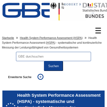
Zum Inhalt
Suche
Startseite
Health System Performance Assessment (
HSPA
)
Health
System Performance Assessment (
HSPA
) - systematische und kontinuierliche
Messung der Leistungsfähigkeit von Gesundheitssystemen
Sprachumschaltung
Suchen
Fußzeile
Erweiterte Suche
... alle Worte
... eines der Worte
... genau diesen Ausdruck
Health System Performance Assessment
auch in allen Texten suchen (Volltextsuche)
(HSPA) - systematische und
auch Synonyme einbeziehen
auch ähnlich geschriebenes einbeziehen