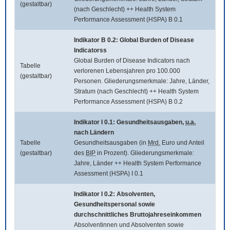
(gestaltbar)
(nach Geschlecht) ++ Health System
Performance Assessment (HSPA) B 0.1
Indikator B 0.2:
Global Burden of Disease
Indicatorss
Global Burden of Disease Indicators
nach
Tabelle
verlorenen Lebensjahren pro 100.000
(gestaltbar)
Personen. Gliederungsmerkmale: Jahre, Länder,
Stratum (nach Geschlecht) ++ Health System
Performance Assessment (HSPA) B 0.2
Indikator I 0.1: Gesundheitsausgaben,
u.a.
nach Ländern
Tabelle
Gesundheitsausgaben (in
Mrd.
Euro und Anteil
(gestaltbar)
des
BIP
in Prozent). Gliederungsmerkmale:
Jahre, Länder ++ Health System Performance
Assessment (HSPA) I 0.1
Indikator I 0.2: Absolventen,
Gesundheitspersonal sowie
durchschnittliches Bruttojahreseinkommen
Absolventinnen und Absolventen sowie