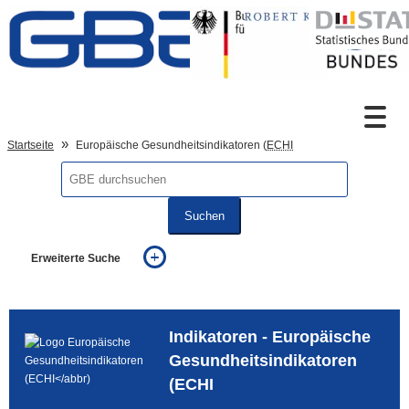
Zum Inhalt
Suche
Startseite
Europäische Gesundheitsindikatoren (
ECHI
Sprachumschaltung
Suchen
Erweiterte Suche
Fußzeile
... alle Worte
... eines der Worte
... genau diesen Ausdruck
Indikatoren - Europäische
auch in allen Texten suchen (Volltextsuche)
auch Synonyme einbeziehen
Gesundheitsindikatoren
auch ähnlich geschriebenes einbeziehen
(ECHI