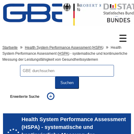
Zum Inhalt
Suche
Startseite
Health System Performance Assessment (
HSPA
)
Health
System Performance Assessment (
HSPA
) - systematische und kontinuierliche
Messung der Leistungsfähigkeit von Gesundheitssystemen
Sprachumschaltung
Suchen
Fußzeile
Erweiterte Suche
... alle Worte
... eines der Worte
... genau diesen Ausdruck
Health System Performance Assessment
auch in allen Texten suchen (Volltextsuche)
(HSPA) - systematische und
auch Synonyme einbeziehen
auch ähnlich geschriebenes einbeziehen