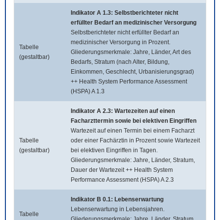
Indikator A 1.3: Selbstberichteter nicht
erfüllter Bedarf an medizinischer Versorgung
Selbstberichteter nicht erfüllter Bedarf an
medizinischer Versorgung in Prozent.
Tabelle
Gliederungsmerkmale: Jahre, Länder, Art des
(gestaltbar)
Bedarfs, Stratum (nach Alter, Bildung,
Einkommen, Geschlecht, Urbanisierungsgrad)
++ Health System Performance Assessment
(HSPA) A 1.3
Indikator A 2.3: Wartezeiten auf einen
Facharzttermin sowie bei elektiven Eingriffen
Wartezeit auf einen Termin bei einem Facharzt
Tabelle
oder einer Fachärztin in Prozent sowie Wartezeit
(gestaltbar)
bei elektiven Eingriffen in Tagen.
Gliederungsmerkmale: Jahre, Länder, Stratum,
Dauer der Wartezeit ++ Health System
Performance Assessment (HSPA) A 2.3
Indikator B 0.1: Lebenserwartung
Lebenserwartung in Lebensjahren.
Tabelle
Gliederungsmerkmale: Jahre, Länder, Stratum