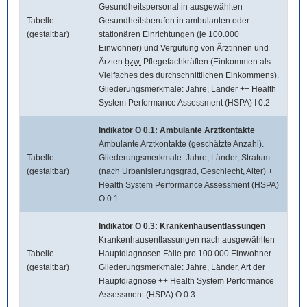
Gesundheitspersonal in ausgewählten
Tabelle
Gesundheitsberufen in ambulanten oder
(gestaltbar)
stationären Einrichtungen (je 100.000
Einwohner) und Vergütung von Ärztinnen und
Ärzten
bzw.
Pflegefachkräften (Einkommen als
Vielfaches des durchschnittlichen Einkommens).
Gliederungsmerkmale: Jahre, Länder ++ Health
System Performance Assessment (HSPA) I 0.2
Indikator O 0.1: Ambulante Arztkontakte
Ambulante Arztkontakte (geschätzte Anzahl).
Tabelle
Gliederungsmerkmale: Jahre, Länder, Stratum
(gestaltbar)
(nach Urbanisierungsgrad, Geschlecht, Alter) ++
Health System Performance Assessment (HSPA)
O 0.1
Indikator O 0.3: Krankenhausentlassungen
Krankenhausentlassungen nach ausgewählten
Tabelle
Hauptdiagnosen Fälle pro 100.000 Einwohner.
(gestaltbar)
Gliederungsmerkmale: Jahre, Länder, Art der
Hauptdiagnose ++ Health System Performance
Assessment (HSPA) O 0.3