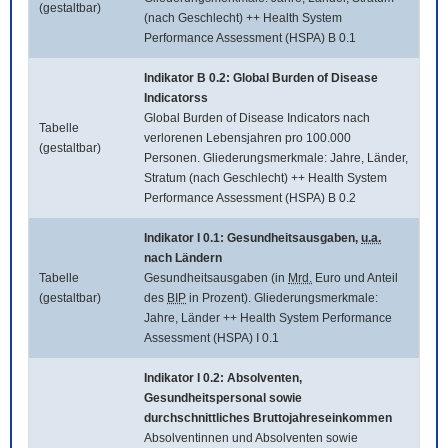
(gestaltbar)
(nach Geschlecht) ++ Health System
Performance Assessment (HSPA) B 0.1
Indikator B 0.2:
Global Burden of Disease
Indicatorss
Global Burden of Disease Indicators
nach
Tabelle
verlorenen Lebensjahren pro 100.000
(gestaltbar)
Personen. Gliederungsmerkmale: Jahre, Länder,
Stratum (nach Geschlecht) ++ Health System
Performance Assessment (HSPA) B 0.2
Indikator I 0.1: Gesundheitsausgaben,
u.a.
nach Ländern
Tabelle
Gesundheitsausgaben (in
Mrd.
Euro und Anteil
(gestaltbar)
des
BIP
in Prozent). Gliederungsmerkmale:
Jahre, Länder ++ Health System Performance
Assessment (HSPA) I 0.1
Indikator I 0.2: Absolventen,
Gesundheitspersonal sowie
durchschnittliches Bruttojahreseinkommen
Absolventinnen und Absolventen sowie