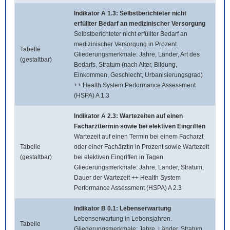
Indikator A 1.3: Selbstberichteter nicht
erfüllter Bedarf an medizinischer Versorgung
Selbstberichteter nicht erfüllter Bedarf an
medizinischer Versorgung in Prozent.
Tabelle
Gliederungsmerkmale: Jahre, Länder, Art des
(gestaltbar)
Bedarfs, Stratum (nach Alter, Bildung,
Einkommen, Geschlecht, Urbanisierungsgrad)
++ Health System Performance Assessment
(HSPA) A 1.3
Indikator A 2.3: Wartezeiten auf einen
Facharzttermin sowie bei elektiven Eingriffen
Wartezeit auf einen Termin bei einem Facharzt
Tabelle
oder einer Fachärztin in Prozent sowie Wartezeit
(gestaltbar)
bei elektiven Eingriffen in Tagen.
Gliederungsmerkmale: Jahre, Länder, Stratum,
Dauer der Wartezeit ++ Health System
Performance Assessment (HSPA) A 2.3
Indikator B 0.1: Lebenserwartung
Lebenserwartung in Lebensjahren.
Tabelle
Gliederungsmerkmale: Jahre, Länder, Stratum