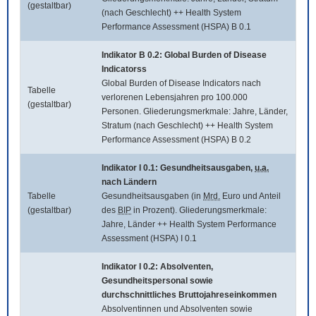
(gestaltbar)
(nach Geschlecht) ++ Health System
Performance Assessment (HSPA) B 0.1
Indikator B 0.2:
Global Burden of Disease
Indicatorss
Global Burden of Disease Indicators
nach
Tabelle
verlorenen Lebensjahren pro 100.000
(gestaltbar)
Personen. Gliederungsmerkmale: Jahre, Länder,
Stratum (nach Geschlecht) ++ Health System
Performance Assessment (HSPA) B 0.2
Indikator I 0.1: Gesundheitsausgaben,
u.a.
nach Ländern
Tabelle
Gesundheitsausgaben (in
Mrd.
Euro und Anteil
(gestaltbar)
des
BIP
in Prozent). Gliederungsmerkmale:
Jahre, Länder ++ Health System Performance
Assessment (HSPA) I 0.1
Indikator I 0.2: Absolventen,
Gesundheitspersonal sowie
durchschnittliches Bruttojahreseinkommen
Absolventinnen und Absolventen sowie