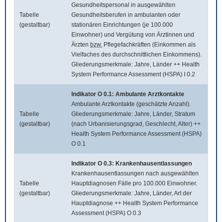
Gesundheitspersonal in ausgewählten
Tabelle
Gesundheitsberufen in ambulanten oder
(gestaltbar)
stationären Einrichtungen (je 100.000
Einwohner) und Vergütung von Ärztinnen und
Ärzten
bzw.
Pflegefachkräften (Einkommen als
Vielfaches des durchschnittlichen Einkommens).
Gliederungsmerkmale: Jahre, Länder ++ Health
System Performance Assessment (HSPA) I 0.2
Indikator O 0.1: Ambulante Arztkontakte
Ambulante Arztkontakte (geschätzte Anzahl).
Tabelle
Gliederungsmerkmale: Jahre, Länder, Stratum
(gestaltbar)
(nach Urbanisierungsgrad, Geschlecht, Alter) ++
Health System Performance Assessment (HSPA)
O 0.1
Indikator O 0.3: Krankenhausentlassungen
Krankenhausentlassungen nach ausgewählten
Tabelle
Hauptdiagnosen Fälle pro 100.000 Einwohner.
(gestaltbar)
Gliederungsmerkmale: Jahre, Länder, Art der
Hauptdiagnose ++ Health System Performance
Assessment (HSPA) O 0.3