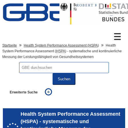
Zum Inhalt
Suche
Startseite
Health System Performance Assessment (
HSPA
)
Health
System Performance Assessment (
HSPA
) - systematische und kontinuierliche
Messung der Leistungsfähigkeit von Gesundheitssystemen
Sprachumschaltung
Suchen
Fußzeile
Erweiterte Suche
... alle Worte
... eines der Worte
... genau diesen Ausdruck
Health System Performance Assessment
auch in allen Texten suchen (Volltextsuche)
(HSPA) - systematische und
auch Synonyme einbeziehen
auch ähnlich geschriebenes einbeziehen