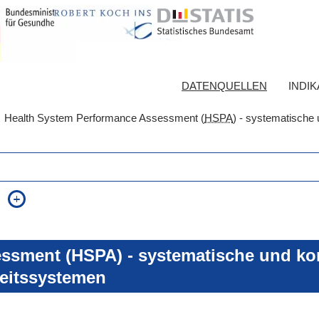
DATENQUELLEN
INDI
Health System Performance Assessment (
HSPA
) - systematische 
auch in allen Texten suchen (Volltextsuche)
e
auch Synonyme einbeziehen
 Ausdruck
auch ähnlich geschriebenes einbeziehen
ssment (HSPA) - systematische und kon
eitssystemen