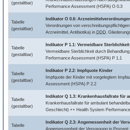
(gestaltbar)
Performance Assessment (HSPA) O 0.3
Indikator O 0.6: Arzneimittelverordnunge
Tabelle
Verordnungen von verschreibungspflichtigen 
(gestaltbar)
Arzneimittel, Antibiotika) in
DDD
. Gliederun
Indikator P 1.1: Vermeidbare Sterblichkeit
Tabelle
Vermeidbare Sterblichkeit durch Behandlung
(gestaltbar)
Performance Assessment (HSPA) P 1.1
Indikator P 2.2: Impfquote Kinder
Tabelle
Impfquote der Kinder mit vorgelegtem Impfa
(gestaltbar)
Assessment (HSPA) P 2.2
Indikator Q 1.3: Krankenhausfallrate fü
Tabelle
Krankenhausfallrate für ambulant behandelb
(gestaltbar)
Geschlecht) ++ Health System Performanc
Indikator Q 2.3: Angemessenheit der Ver
Tabelle
Angemessenheit der Versorgung in Prozent: