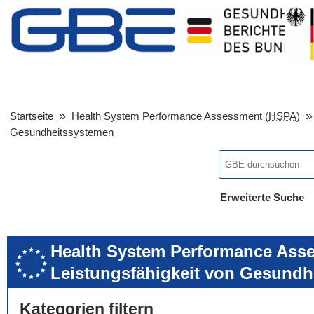
Startseite
Health System Performance Assessment (
HSPA
)
Gesundheitssystemen
Erweiterte Suche
... alle Worte
... eines der Wort
... genau diesen
Health System Performance Asse
Leistungsfähigkeit von Gesundh
Kategorien filtern