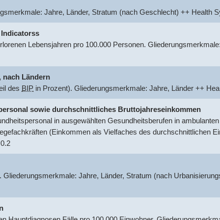
ungsmerkmale: Jahre, Länder, Stratum (nach Geschlecht) ++ Healt
 Indicatorss
rlorenen Lebensjahren pro 100.000 Personen. Gliederungsmerkmale:
.
nach Ländern
eil des
BIP
in Prozent). Gliederungsmerkmale: Jahre, Länder ++ He
tspersonal sowie durchschnittliches Bruttojahreseinkommen
dheitspersonal in ausgewählten Gesundheitsberufen in ambulanten o
egefachkräften (Einkommen als Vielfaches des durchschnittlichen 
0.2
. Gliederungsmerkmale: Jahre, Länder, Stratum (nach Urbanisierung
n
 Hauptdiagnosen Fälle pro 100.000 Einwohner. Gliederungsmerkmal