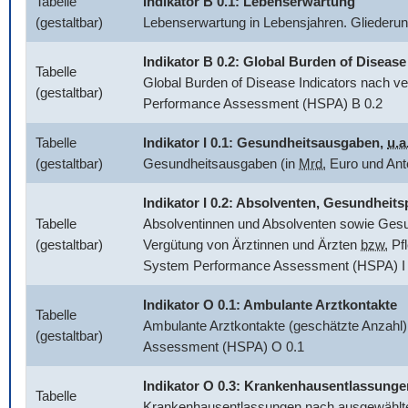
Tabelle
Indikator B 0.1: Lebenserwartung
(gestaltbar)
Lebenserwartung in Lebensjahren. Glieder
Indikator B 0.2:
Global Burden of Disease
Tabelle
Global Burden of Disease Indicators
nach ve
(gestaltbar)
Performance Assessment (HSPA) B 0.2
Tabelle
Indikator I 0.1: Gesundheitsausgaben,
u.a
(gestaltbar)
Gesundheitsausgaben (in
Mrd.
Euro und Ant
Indikator I 0.2: Absolventen, Gesundhei
Tabelle
Absolventinnen und Absolventen sowie Gesun
(gestaltbar)
Vergütung von Ärztinnen und Ärzten
bzw.
Pfl
System Performance Assessment (HSPA) I 
Indikator O 0.1: Ambulante Arztkontakte
Tabelle
Ambulante Arztkontakte (geschätzte Anzahl)
(gestaltbar)
Assessment (HSPA) O 0.1
Indikator O 0.3: Krankenhausentlassunge
Tabelle
Krankenhausentlassungen nach ausgewählten