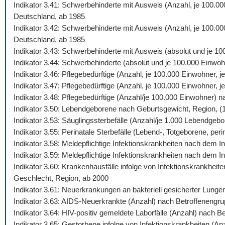
Indikator 3.41: Schwerbehinderte mit Ausweis (Anzahl, je 100.0
Deutschland, ab 1985
Indikator 3.42: Schwerbehinderte mit Ausweis (Anzahl, je 100.00
Deutschland, ab 1985
Indikator 3.43: Schwerbehinderte mit Ausweis (absolut und je 1
Indikator 3.44: Schwerbehinderte (absolut und je 100.000 Einw
Indikator 3.46: Pflegebedürftige (Anzahl, je 100.000 Einwohner,
Indikator 3.47: Pflegebedürftige (Anzahl, je 100.000 Einwohner,
Indikator 3.48: Pflegebedürftige (Anzahl/je 100.000 Einwohner) 
Indikator 3.50: Lebendgeborene nach Geburtsgewicht, Region, (
Indikator 3.53: Säuglingssterbefälle (Anzahl/je 1.000 Lebendgeb
Indikator 3.55: Perinatale Sterbefälle (Lebend-, Totgeborene, peri
Indikator 3.58: Meldepflichtige Infektionskrankheiten nach dem
Indikator 3.59: Meldepflichtige Infektionskrankheiten nach dem 
Indikator 3.60: Krankenhausfälle infolge von Infektionskrankhei
Geschlecht, Region, ab 2000
Indikator 3.61: Neuerkrankungen an bakteriell gesicherter Lung
Indikator 3.63: AIDS-Neuerkrankte (Anzahl) nach Betroffenengr
Indikator 3.64: HIV-positiv gemeldete Laborfälle (Anzahl) nach 
Indikator 3.65: Gestorbene infolge von Infektionskrankheiten (A