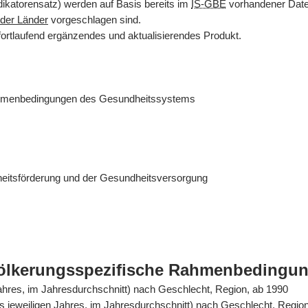
dikatorensatz) werden auf Basis bereits im
IS-GBE
vorhandener Daten
der Länder
vorgeschlagen sind.
fortlaufend ergänzendes und aktualisierendes Produkt.
ahmenbedingungen des Gesundheitssystems
eitsförderung und der Gesundheitsversorgung
völkerungsspezifische Rahmenbedingu
Jahres, im Jahresdurchschnitt) nach Geschlecht, Region, ab 1990
es jeweiligen Jahres, im Jahresdurchschnitt) nach Geschlecht, Regio