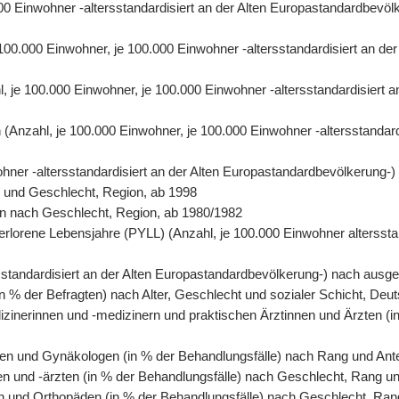
0.000 Einwohner -altersstandardisiert an der Alten Europastandardbe
e 100.000 Einwohner, je 100.000 Einwohner -altersstandardisiert an 
hl, je 100.000 Einwohner, je 100.000 Einwohner -altersstandardisiert
ren (Anzahl, je 100.000 Einwohner, je 100.000 Einwohner -altersstanda
wohner -altersstandardisiert an der Alten Europastandardbevölkerung-
r und Geschlecht, Region, ab 1998
rson nach Geschlecht, Region, ab 1980/1982
erlorene Lebensjahre (PYLL) (Anzahl, je 100.000 Einwohner altersstan
tersstandardisiert an der Alten Europastandardbevölkerung-) nach au
n % der Befragten) nach Alter, Geschlecht und sozialer Schicht, Deu
izinerinnen und -medizinern und praktischen Ärztinnen und Ärzten (i
en und Gynäkologen (in % der Behandlungsfälle) nach Rang und Antei
en und -ärzten (in % der Behandlungsfälle) nach Geschlecht, Rang un
n und Orthopäden (in % der Behandlungsfälle) nach Geschlecht, Rang