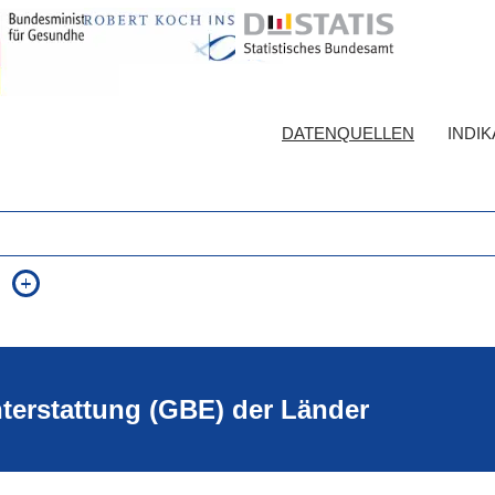
DATENQUELLEN
INDI
auch in allen Texten suchen (Volltextsuche)
e
auch Synonyme einbeziehen
 Ausdruck
auch ähnlich geschriebenes einbeziehen
hterstattung (GBE) der Länder