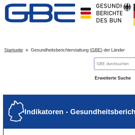
Startseite
Gesundheitsberichterstattung (
GBE
) der Länder
Erweiterte Suche
... alle Worte
... eines der Wort
... genau diesen
Indikatoren - Gesundheitsberic