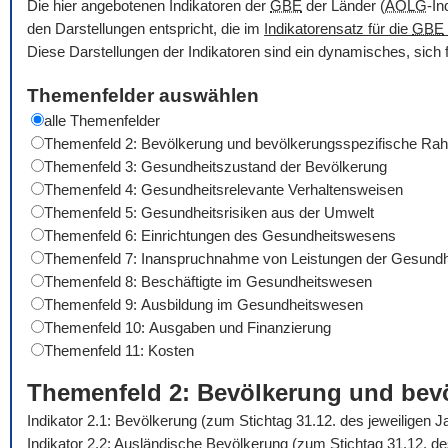
Die hier angebotenen Indikatoren der
GBE
der Länder (
AOLG
-In
den Darstellungen entspricht, die im
Indikatorensatz für die
GBE
Diese Darstellungen der Indikatoren sind ein dynamisches, sich 
Themenfelder auswählen
alle Themenfelder
Themenfeld 2: Bevölkerung und bevölkerungsspezifische R
Themenfeld 3: Gesundheitszustand der Bevölkerung
Themenfeld 4: Gesundheitsrelevante Verhaltensweisen
Themenfeld 5: Gesundheitsrisiken aus der Umwelt
Themenfeld 6: Einrichtungen des Gesundheitswesens
Themenfeld 7: Inanspruchnahme von Leistungen der Gesundh
Themenfeld 8: Beschäftigte im Gesundheitswesen
Themenfeld 9: Ausbildung im Gesundheitswesen
Themenfeld 10: Ausgaben und Finanzierung
Themenfeld 11: Kosten
Themenfeld 2: Bevölkerung und be
Indikator 2.1: Bevölkerung (zum Stichtag 31.12. des jeweiligen 
Indikator 2.2: Ausländische Bevölkerung (zum Stichtag 31.12. d