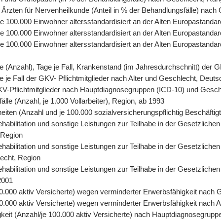
 Ärzten für Nervenheilkunde (Anteil in % der Behandlungsfälle) nach
, je 100.000 Einwohner altersstandardisiert an der Alten Europastand
 je 100.000 Einwohner altersstandardisiert an der Alten Europastand
, je 100.000 Einwohner altersstandardisiert an der Alten Europasta
tage (Anzahl), Tage je Fall, Krankenstand (im Jahresdurchschnitt) der
age je Fall der GKV- Pflichtmitglieder nach Alter und Geschlecht, Deut
r GKV-Pflichtmitglieder nach Hauptdiagnosegruppen (ICD-10) und Gesc
älle (Anzahl, je 1.000 Vollarbeiter), Region, ab 1993
eiten (Anzahl und je 100.000 sozialversicherungspflichtig Beschäfti
abilitation und sonstige Leistungen zur Teilhabe in der Gesetzlichen
 Region
abilitation und sonstige Leistungen zur Teilhabe in der Gesetzlichen
lecht, Region
abilitation und sonstige Leistungen zur Teilhabe in der Gesetzliche
2001
0.000 aktiv Versicherte) wegen verminderter Erwerbsfähigkeit nach 
.000 aktiv Versicherte) wegen verminderter Erwerbsfähigkeit nach A
keit (Anzahl/je 100.000 aktiv Versicherte) nach Hauptdiagnosegrupp