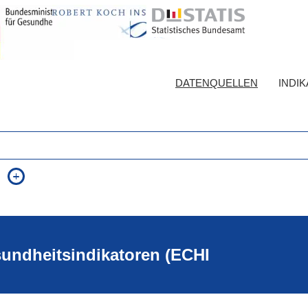
DATENQUELLEN
INDI
auch in allen Texten suchen (Volltextsuche)
e
auch Synonyme einbeziehen
 Ausdruck
auch ähnlich geschriebenes einbeziehen
sundheitsindikatoren (ECHI