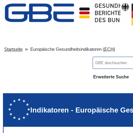
Startseite
Europäische Gesundheitsindikatoren (
ECHI
Erweiterte Suche
... alle Worte
... eines der Wort
... genau diesen
Indikatoren - Europäische Ge