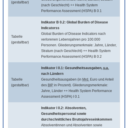
(gestaltbar)
(nach Geschlecht) ++ Health System
Performance Assessment (HSPA) B 0.1
Indikator B 0.2:
Global Burden of Disease
Indicatorss
Global Burden of Disease Indicators
nach
Tabelle
verlorenen Lebensjahren pro 100.000
(gestaltbar)
Personen. Gliederungsmerkmale: Jahre, Länder,
Stratum (nach Geschlecht) ++ Health System
Performance Assessment (HSPA) B 0.2
Indikator I 0.1: Gesundheitsausgaben,
u.a.
nach Ländern
Tabelle
Gesundheitsausgaben (in
Mrd.
Euro und Anteil
(gestaltbar)
des
BIP
in Prozent). Gliederungsmerkmale:
Jahre, Länder ++ Health System Performance
Assessment (HSPA) I 0.1
Indikator I 0.2: Absolventen,
Gesundheitspersonal sowie
durchschnittliches Bruttojahreseinkommen
Absolventinnen und Absolventen sowie