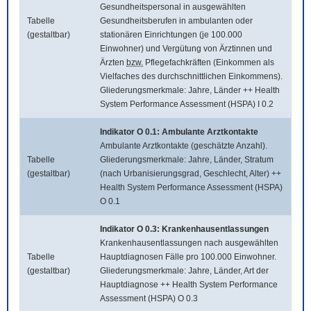
Gesundheitspersonal in ausgewählten
Tabelle
Gesundheitsberufen in ambulanten oder
(gestaltbar)
stationären Einrichtungen (je 100.000
Einwohner) und Vergütung von Ärztinnen und
Ärzten
bzw.
Pflegefachkräften (Einkommen als
Vielfaches des durchschnittlichen Einkommens).
Gliederungsmerkmale: Jahre, Länder ++ Health
System Performance Assessment (HSPA) I 0.2
Indikator O 0.1: Ambulante Arztkontakte
Ambulante Arztkontakte (geschätzte Anzahl).
Tabelle
Gliederungsmerkmale: Jahre, Länder, Stratum
(gestaltbar)
(nach Urbanisierungsgrad, Geschlecht, Alter) ++
Health System Performance Assessment (HSPA)
O 0.1
Indikator O 0.3: Krankenhausentlassungen
Krankenhausentlassungen nach ausgewählten
Tabelle
Hauptdiagnosen Fälle pro 100.000 Einwohner.
(gestaltbar)
Gliederungsmerkmale: Jahre, Länder, Art der
Hauptdiagnose ++ Health System Performance
Assessment (HSPA) O 0.3