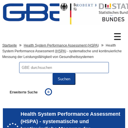
Zum Inhalt
Suche
Startseite
Health System Performance Assessment (
HSPA
)
Health
System Performance Assessment (
HSPA
) - systematische und kontinuierliche
Messung der Leistungsfähigkeit von Gesundheitssystemen
Sprachumschaltung
Suchen
Fußzeile
Erweiterte Suche
... alle Worte
... eines der Worte
... genau diesen Ausdruck
Health System Performance Assessment
auch in allen Texten suchen (Volltextsuche)
(HSPA) - systematische und
auch Synonyme einbeziehen
auch ähnlich geschriebenes einbeziehen