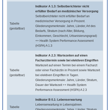
Indikator A 1.3: Selbstberichteter nicht
erfüllter Bedarf an medizinischer Versorgung
Selbstberichteter nicht erfüllter Bedarf an
medizinischer Versorgung in Prozent.
Tabelle
Gliederungsmerkmale: Jahre, Länder, Art des
(gestaltbar)
Bedarfs, Stratum (nach Alter, Bildung,
Einkommen, Geschlecht, Urbanisierungsgrad)
++ Health System Performance Assessment
(HSPA) A 1.3
Indikator A 2.3: Wartezeiten auf einen
Facharzttermin sowie bei elektiven Eingriffen
Wartezeit auf einen Termin bei einem Facharzt
Tabelle
oder einer Fachärztin in Prozent sowie Wartezeit
(gestaltbar)
bei elektiven Eingriffen in Tagen.
Gliederungsmerkmale: Jahre, Länder, Stratum,
Dauer der Wartezeit ++ Health System
Performance Assessment (HSPA) A 2.3
Indikator B 0.1: Lebenserwartung
Lebenserwartung in Lebensjahren.
Tabelle
Gliederungsmerkmale: Jahre, Länder, Stratum