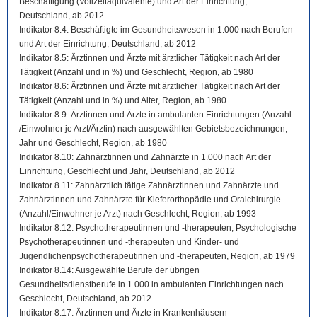
Beschäftigung (Vollzeitäquivalente) und Art der Einrichtung,
Deutschland, ab 2012
Indikator 8.4: Beschäftigte im Gesundheitswesen in 1.000 nach Berufen
und Art der Einrichtung, Deutschland, ab 2012
Indikator 8.5: Ärztinnen und Ärzte mit ärztlicher Tätigkeit nach Art der
Tätigkeit (Anzahl und in %) und Geschlecht, Region, ab 1980
Indikator 8.6: Ärztinnen und Ärzte mit ärztlicher Tätigkeit nach Art der
Tätigkeit (Anzahl und in %) und Alter, Region, ab 1980
Indikator 8.9: Ärztinnen und Ärzte in ambulanten Einrichtungen (Anzahl
/Einwohner je Arzt/Ärztin) nach ausgewählten Gebietsbezeichnungen,
Jahr und Geschlecht, Region, ab 1980
Indikator 8.10: Zahnärztinnen und Zahnärzte in 1.000 nach Art der
Einrichtung, Geschlecht und Jahr, Deutschland, ab 2012
Indikator 8.11: Zahnärztlich tätige Zahnärztinnen und Zahnärzte und
Zahnärztinnen und Zahnärzte für Kieferorthopädie und Oralchirurgie
(Anzahl/Einwohner je Arzt) nach Geschlecht, Region, ab 1993
Indikator 8.12: Psychotherapeutinnen und -therapeuten, Psychologische
Psychotherapeutinnen und -therapeuten und Kinder- und
Jugendlichenpsychotherapeutinnen und -therapeuten, Region, ab 1979
Indikator 8.14: Ausgewählte Berufe der übrigen
Gesundheitsdienstberufe in 1.000 in ambulanten Einrichtungen nach
Geschlecht, Deutschland, ab 2012
Indikator 8.17: Ärztinnen und Ärzte in Krankenhäusern