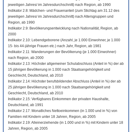
jeweiligen Jahres/ im Jahresdurchschnitt) nach Region, ab 1990
Indikator 2.8: Mädchen- und Frauenanteil (zum Stichtag am 31.12 des
jeweiligen Jahres/ im Jahresdurchschnitt) nach Altersgruppen und
Region, ab 1990
Indikator 2.9: Bevölkerungsentwicklung nach Nationalität, Region, ab
2000
Indikator 2.10: Lebendgeborene (Anzahl, je 1.000 Einwohner, je 1.000
15- bis 44-jährige Frauen etc.) nach Jahr, Region, ab 1981
Indikator 2.11: Wanderungen der Bevölkerung (je 1.000 Einwohner)
nach Region, ab 2000
Indikator 2.13: Höchster allgemeiner Schulabschluss (Anteil in %) der ab
15 jährigen Bevölkerung in 1.000 nach Staatsangehörigkeit und
Geschlecht, Deutschland, ab 2010
Indikator 2.14: Höchster berufsbildender Abschluss (Anteil in %) der ab
25 jährigen Bevölkerung in 1.000 nach Staatsangehörigkeit und
Geschlecht, Deutschland, ab 2010
Indikator 2.15: Verfügbares Einkommen der privaten Haushalte,
Deutschland, ab 1991
Indikator 2.17: Monatliches Nettoeinkommen (in 1.000 und in %) von
Familien mit Kindern unter 18 Jahren, Region, ab 2005
Indikator 2.19: Alleinerziehende (in 1.000 und in %) mit Kindern unter 18
Jahren, Region, ab 2005