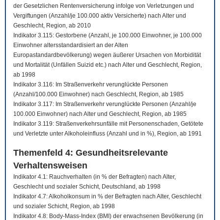
der Gesetzlichen Rentenversicherung infolge von Verletzungen und
Vergiftungen (Anzahl/je 100.000 aktiv Versicherte) nach Alter und
Geschlecht, Region, ab 2010
Indikator 3.115: Gestorbene (Anzahl, je 100.000 Einwohner, je 100.000
Einwohner altersstandardisiert an der Alten
Europastandardbevölkerung) wegen äußerer Ursachen von Morbidität
und Mortalität (Unfällen Suizid etc.) nach Alter und Geschlecht, Region,
ab 1998
Indikator 3.116: Im Straßenverkehr verunglückte Personen
(Anzahl/100.000 Einwohner) nach Geschlecht, Region, ab 1985
Indikator 3.117: Im Straßenverkehr verunglückte Personen (Anzahl/je
100.000 Einwohner) nach Alter und Geschlecht, Region, ab 1985
Indikator 3.119: Straßenverkehrsunfälle mit Personenschaden, Getötete
und Verletzte unter Alkoholeinfluss (Anzahl und in %), Region, ab 1991
Themenfeld 4: Gesundheitsrelevante
Verhaltensweisen
Indikator 4.1: Rauchverhalten (in % der Befragten) nach Alter,
Geschlecht und sozialer Schicht, Deutschland, ab 1998
Indikator 4.7: Alkoholkonsum in % der Befragten nach Alter, Geschlecht
und sozialer Schicht, Region, ab 1998
Indikator 4.8: Body-Mass-Index (BMI) der erwachsenen Bevölkerung (in