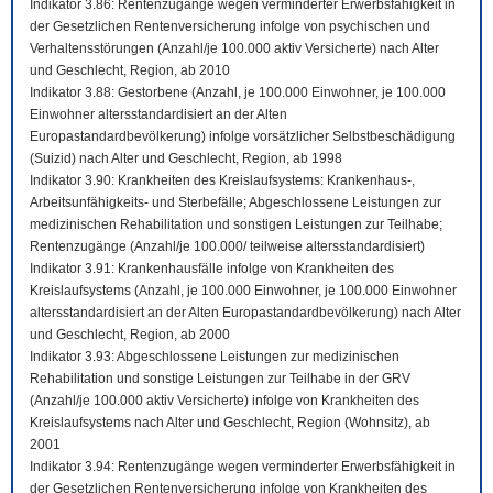
Indikator 3.86: Rentenzugänge wegen verminderter Erwerbsfähigkeit in
der Gesetzlichen Rentenversicherung infolge von psychischen und
Verhaltensstörungen (Anzahl/je 100.000 aktiv Versicherte) nach Alter
und Geschlecht, Region, ab 2010
Indikator 3.88: Gestorbene (Anzahl, je 100.000 Einwohner, je 100.000
Einwohner altersstandardisiert an der Alten
Europastandardbevölkerung) infolge vorsätzlicher Selbstbeschädigung
(Suizid) nach Alter und Geschlecht, Region, ab 1998
Indikator 3.90: Krankheiten des Kreislaufsystems: Krankenhaus-,
Arbeitsunfähigkeits- und Sterbefälle; Abgeschlossene Leistungen zur
medizinischen Rehabilitation und sonstigen Leistungen zur Teilhabe;
Rentenzugänge (Anzahl/je 100.000/ teilweise altersstandardisiert)
Indikator 3.91: Krankenhausfälle infolge von Krankheiten des
Kreislaufsystems (Anzahl, je 100.000 Einwohner, je 100.000 Einwohner
altersstandardisiert an der Alten Europastandardbevölkerung) nach Alter
und Geschlecht, Region, ab 2000
Indikator 3.93: Abgeschlossene Leistungen zur medizinischen
Rehabilitation und sonstige Leistungen zur Teilhabe in der GRV
(Anzahl/je 100.000 aktiv Versicherte) infolge von Krankheiten des
Kreislaufsystems nach Alter und Geschlecht, Region (Wohnsitz), ab
2001
Indikator 3.94: Rentenzugänge wegen verminderter Erwerbsfähigkeit in
der Gesetzlichen Rentenversicherung infolge von Krankheiten des