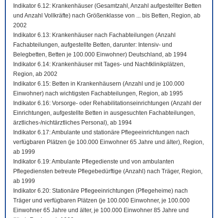
Indikator 6.12: Krankenhäuser (Gesamtzahl, Anzahl aufgestellter Betten
und Anzahl Vollkräfte) nach Größenklasse von ... bis Betten, Region, ab
2002
Indikator 6.13: Krankenhäuser nach Fachabteilungen (Anzahl
Fachabteilungen, aufgestellte Betten, darunter: Intensiv- und
Belegbetten, Betten je 100.000 Einwohner) Deutschland, ab 1994
Indikator 6.14: Krankenhäuser mit Tages- und Nachtklinikplätzen,
Region, ab 2002
Indikator 6.15: Betten in Krankenhäusern (Anzahl und je 100.000
Einwohner) nach wichtigsten Fachabteilungen, Region, ab 1995
Indikator 6.16: Vorsorge- oder Rehabilitationseinrichtungen (Anzahl der
Einrichtungen, aufgestellte Betten in ausgesuchten Fachabteilungen,
ärztliches-/nichtärztliches Personal), ab 1994
Indikator 6.17: Ambulante und stationäre Pflegeeinrichtungen nach
verfügbaren Plätzen (je 100.000 Einwohner 65 Jahre und älter), Region,
ab 1999
Indikator 6.19: Ambulante Pflegedienste und von ambulanten
Pflegediensten betreute Pflegebedürftige (Anzahl) nach Träger, Region,
ab 1999
Indikator 6.20: Stationäre Pflegeeinrichtungen (Pflegeheime) nach
Träger und verfügbaren Plätzen (je 100.000 Einwohner, je 100.000
Einwohner 65 Jahre und älter, je 100.000 Einwohner 85 Jahre und