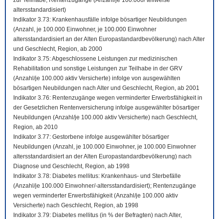
zur Teilhabe; Rentenzugänge (Anzahl/je 100.000/ teilweise
altersstandardisiert)
Indikator 3.73: Krankenhausfälle infolge bösartiger Neubildungen
(Anzahl, je 100.000 Einwohner, je 100.000 Einwohner
altersstandardisiert an der Alten Europastandardbevölkerung) nach Alter
und Geschlecht, Region, ab 2000
Indikator 3.75: Abgeschlossene Leistungen zur medizinischen
Rehabilitation und sonstige Leistungen zur Teilhabe in der GRV
(Anzahl/je 100.000 aktiv Versicherte) infolge von ausgewählten
bösartigen Neubildungen nach Alter und Geschlecht, Region, ab 2001
Indikator 3.76: Rentenzugänge wegen verminderter Erwerbsfähigkeit in
der Gesetzlichen Rentenversicherung infolge ausgewählter bösartiger
Neubildungen (Anzahl/je 100.000 aktiv Versicherte) nach Geschlecht,
Region, ab 2010
Indikator 3.77: Gestorbene infolge ausgewählter bösartiger
Neubildungen (Anzahl, je 100.000 Einwohner, je 100.000 Einwohner
altersstandardisiert an der Alten Europastandardbevölkerung) nach
Diagnose und Geschlecht, Region, ab 1998
Indikator 3.78: Diabetes mellitus: Krankenhaus- und Sterbefälle
(Anzahl/je 100.000 Einwohner/-altersstandardisiert); Rentenzugänge
wegen verminderter Erwerbsfähigkeit (Anzahl/je 100.000 aktiv
Versicherte) nach Geschlecht, Region, ab 1998
Indikator 3.79: Diabetes mellitus (in % der Befragten) nach Alter,