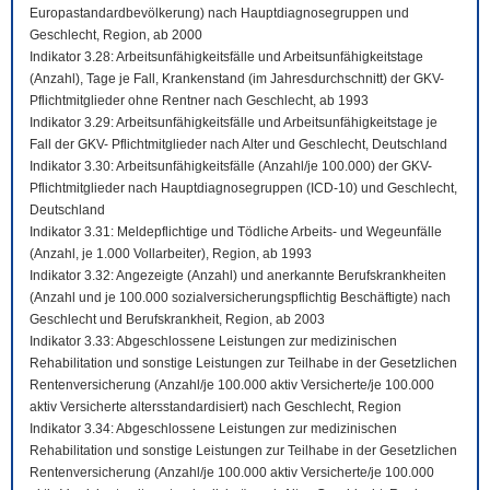
Europastandardbevölkerung) nach Hauptdiagnosegruppen und
Geschlecht, Region, ab 2000
Indikator 3.28: Arbeitsunfähigkeitsfälle und Arbeitsunfähigkeitstage
(Anzahl), Tage je Fall, Krankenstand (im Jahresdurchschnitt) der GKV-
Pflichtmitglieder ohne Rentner nach Geschlecht, ab 1993
Indikator 3.29: Arbeitsunfähigkeitsfälle und Arbeitsunfähigkeitstage je
Fall der GKV- Pflichtmitglieder nach Alter und Geschlecht, Deutschland
Indikator 3.30: Arbeitsunfähigkeitsfälle (Anzahl/je 100.000) der GKV-
Pflichtmitglieder nach Hauptdiagnosegruppen (ICD-10) und Geschlecht,
Deutschland
Indikator 3.31: Meldepflichtige und Tödliche Arbeits- und Wegeunfälle
(Anzahl, je 1.000 Vollarbeiter), Region, ab 1993
Indikator 3.32: Angezeigte (Anzahl) und anerkannte Berufskrankheiten
(Anzahl und je 100.000 sozialversicherungspflichtig Beschäftigte) nach
Geschlecht und Berufskrankheit, Region, ab 2003
Indikator 3.33: Abgeschlossene Leistungen zur medizinischen
Rehabilitation und sonstige Leistungen zur Teilhabe in der Gesetzlichen
Rentenversicherung (Anzahl/je 100.000 aktiv Versicherte/je 100.000
aktiv Versicherte altersstandardisiert) nach Geschlecht, Region
Indikator 3.34: Abgeschlossene Leistungen zur medizinischen
Rehabilitation und sonstige Leistungen zur Teilhabe in der Gesetzlichen
Rentenversicherung (Anzahl/je 100.000 aktiv Versicherte/je 100.000