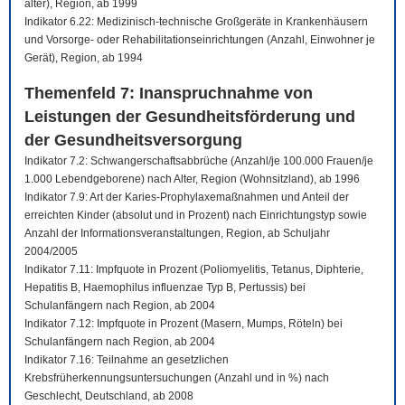
älter), Region, ab 1999
Indikator 6.22: Medizinisch-technische Großgeräte in Krankenhäusern
und Vorsorge- oder Rehabilitationseinrichtungen (Anzahl, Einwohner je
Gerät), Region, ab 1994
Themenfeld 7: Inanspruchnahme von
Leistungen der Gesundheitsförderung und
der Gesundheitsversorgung
Indikator 7.2: Schwangerschaftsabbrüche (Anzahl/je 100.000 Frauen/je
1.000 Lebendgeborene) nach Alter, Region (Wohnsitzland), ab 1996
Indikator 7.9: Art der Karies-Prophylaxemaßnahmen und Anteil der
erreichten Kinder (absolut und in Prozent) nach Einrichtungstyp sowie
Anzahl der Informationsveranstaltungen, Region, ab Schuljahr
2004/2005
Indikator 7.11: Impfquote in Prozent (Poliomyelitis, Tetanus, Diphterie,
Hepatitis B, Haemophilus influenzae Typ B, Pertussis) bei
Schulanfängern nach Region, ab 2004
Indikator 7.12: Impfquote in Prozent (Masern, Mumps, Röteln) bei
Schulanfängern nach Region, ab 2004
Indikator 7.16: Teilnahme an gesetzlichen
Krebsfrüherkennungsuntersuchungen (Anzahl und in %) nach
Geschlecht, Deutschland, ab 2008