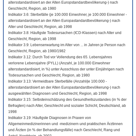
altersstandardisiert an der Alten Europstandardbevölkerung-) nach
Geschlecht, Region, ab 1980
Indikator 3.6: Sterbefälle (je 100.000 Einwohner, je 100.000 Einwohner -
altersstandardisiert an der Alten Europastandardbevölkerung-) nach
Alter und Geschlecht, Region, ab 1998
Indikator 3.8: Häufigste Todesursachen (ICD-Klassen) nach Alter und
Geschlecht, Region, ab 1998
Indikator 3.9: Lebenserwartung im Alter von ... in Jahren je Person nach
Geschlecht, Region, ab 1980/1982
Indikator 3.12: Durch Tod vor Vollendung des 65. Lebensjahres
verlorene Lebensjahre (PYLL) (Anzahl, je 100.000 Einwohner
altersstandardisiert, in %) unter Ausschluss der unter Einjährigen nach
Todesursachen und Geschlecht, Region, ab 1980
Indikator 3.13: Vermeidbare Sterbefälle (Anzahl/je 100.000 -
altersstandardisiert an der Alten Europastandardbevölkerung-) nach
ausgewählten Diagnosen und Geschlecht, Region, ab 1998
Indikator 3.15: Selbsteinschätzung des Gesundheitszustandes (in % der
Befragten) nach Alter, Geschlecht und sozialer Schicht, Deutschland, ab
1998
Indikator 3.19: Häufigste Diagnosen in Praxen von
Allgemeinmedizinerinnen und -medizinern und praktischen Ärztinnen
und Ärzten (in % der Behandlungsfälle) nach Geschlecht, Rang und