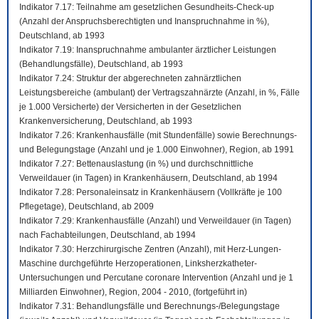
Indikator 7.17: Teilnahme am gesetzlichen Gesundheits-Check-up
(Anzahl der Anspruchsberechtigten und Inanspruchnahme in %),
Deutschland, ab 1993
Indikator 7.19: Inanspruchnahme ambulanter ärztlicher Leistungen
(Behandlungsfälle), Deutschland, ab 1993
Indikator 7.24: Struktur der abgerechneten zahnärztlichen
Leistungsbereiche (ambulant) der Vertragszahnärzte (Anzahl, in %, Fälle
je 1.000 Versicherte) der Versicherten in der Gesetzlichen
Krankenversicherung, Deutschland, ab 1993
Indikator 7.26: Krankenhausfälle (mit Stundenfälle) sowie Berechnungs-
und Belegungstage (Anzahl und je 1.000 Einwohner), Region, ab 1991
Indikator 7.27: Bettenauslastung (in %) und durchschnittliche
Verweildauer (in Tagen) in Krankenhäusern, Deutschland, ab 1994
Indikator 7.28: Personaleinsatz in Krankenhäusern (Vollkräfte je 100
Pflegetage), Deutschland, ab 2009
Indikator 7.29: Krankenhausfälle (Anzahl) und Verweildauer (in Tagen)
nach Fachabteilungen, Deutschland, ab 1994
Indikator 7.30: Herzchirurgische Zentren (Anzahl), mit Herz-Lungen-
Maschine durchgeführte Herzoperationen, Linksherzkatheter-
Untersuchungen und Percutane coronare Intervention (Anzahl und je 1
Milliarden Einwohner), Region, 2004 - 2010, (fortgeführt in)
Indikator 7.31: Behandlungsfälle und Berechnungs-/Belegungstage