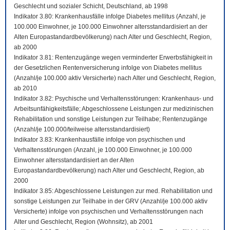
Geschlecht und sozialer Schicht, Deutschland, ab 1998
Indikator 3.80: Krankenhausfälle infolge Diabetes mellitus (Anzahl, je
100.000 Einwohner, je 100.000 Einwohner altersstandardisiert an der
Alten Europastandardbevölkerung) nach Alter und Geschlecht, Region,
ab 2000
Indikator 3.81: Rentenzugänge wegen verminderter Erwerbsfähigkeit in
der Gesetzlichen Rentenversicherung infolge von Diabetes mellitus
(Anzahl/je 100.000 aktiv Versicherte) nach Alter und Geschlecht, Region,
ab 2010
Indikator 3.82: Psychische und Verhaltensstörungen: Krankenhaus- und
Arbeitsunfähigkeitsfälle; Abgeschlossene Leistungen zur medizinischen
Rehabilitation und sonstige Leistungen zur Teilhabe; Rentenzugänge
(Anzahl/je 100.000/teilweise altersstandardisiert)
Indikator 3.83: Krankenhausfälle infolge von psychischen und
Verhaltensstörungen (Anzahl, je 100.000 Einwohner, je 100.000
Einwohner altersstandardisiert an der Alten
Europastandardbevölkerung) nach Alter und Geschlecht, Region, ab
2000
Indikator 3.85: Abgeschlossene Leistungen zur med. Rehabilitation und
sonstige Leistungen zur Teilhabe in der GRV (Anzahl/je 100.000 aktiv
Versicherte) infolge von psychischen und Verhaltensstörungen nach
Alter und Geschlecht, Region (Wohnsitz), ab 2001