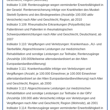
Geschlecht, Region (Wohnsitz)
Indikator 3.108: Rentenzugänge wegen verminderter Erwerbsfähigkeit in
der Gesetzl. Rentenversicherung infolge von Krankheiten des Muskel-
Skelett-Systems und des Bindegewebes (Anzahl/je 100.000 aktiv
Versicherte) nach Alter und Geschlecht, Region, ab 2010
Indikator 3.109: Rheumatische Erkrankungen (Polyarthritis) bei
Patientinnen und Patienten in rheumatologischen
Schwerpunkteinrichtungen nach Alter und Geschlecht, Deutschland, ab
2007
Indikator 3.110: Vergiftungen und Verletzungen: Krankenhaus-, AU- und
Sterbefälle; Abgeschlossene Leistungen zur medizinischen
Rehabilitation und sonstige Leistungen zur Teilhabe; Rentenzugänge
(Anzahl/je 100.000/teilweise altersstandardisiert an der Alten
Europastandardbevölkerung)
Indikator 3.111: Krankenhausfälle infolge von Verletzungen und
Vergiftungen (Anzahl, je 100.000 Einwohner, je 100.000 Einwohner
altersstandardisiert an der Alten Europastandardbevölkerung) nach Alter
und Geschlecht, Region, ab 2000
Indikator 3.113: Abgeschlossene Leistungen zur medizinischen
Rehabilitation und sonstige Leistungen zur Teilhabe in der GRV
(Anzahl/je 100.000 aktiv Versicherte) infolge von Verletzungen und
Vergiftungen nach Alter und Geschlecht, Region (Wohnsitz), ab 2001
Indikator 3.114: Rentenzugänge wegen verminderter Erwerbsfähigkeit in