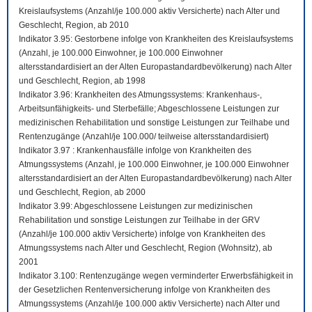
Kreislaufsystems (Anzahl/je 100.000 aktiv Versicherte) nach Alter und
Geschlecht, Region, ab 2010
Indikator 3.95: Gestorbene infolge von Krankheiten des Kreislaufsystems
(Anzahl, je 100.000 Einwohner, je 100.000 Einwohner
altersstandardisiert an der Alten Europastandardbevölkerung) nach Alter
und Geschlecht, Region, ab 1998
Indikator 3.96: Krankheiten des Atmungssystems: Krankenhaus-,
Arbeitsunfähigkeits- und Sterbefälle; Abgeschlossene Leistungen zur
medizinischen Rehabilitation und sonstige Leistungen zur Teilhabe und
Rentenzugänge (Anzahl/je 100.000/ teilweise altersstandardisiert)
Indikator 3.97 : Krankenhausfälle infolge von Krankheiten des
Atmungssystems (Anzahl, je 100.000 Einwohner, je 100.000 Einwohner
altersstandardisiert an der Alten Europastandardbevölkerung) nach Alter
und Geschlecht, Region, ab 2000
Indikator 3.99: Abgeschlossene Leistungen zur medizinischen
Rehabilitation und sonstige Leistungen zur Teilhabe in der GRV
(Anzahl/je 100.000 aktiv Versicherte) infolge von Krankheiten des
Atmungssystems nach Alter und Geschlecht, Region (Wohnsitz), ab
2001
Indikator 3.100: Rentenzugänge wegen verminderter Erwerbsfähigkeit in
der Gesetzlichen Rentenversicherung infolge von Krankheiten des
Atmungssystems (Anzahl/je 100.000 aktiv Versicherte) nach Alter und