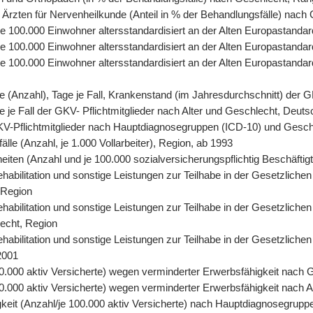
 Ärzten für Nervenheilkunde (Anteil in % der Behandlungsfälle) nach
, je 100.000 Einwohner altersstandardisiert an der Alten Europastand
 je 100.000 Einwohner altersstandardisiert an der Alten Europastand
, je 100.000 Einwohner altersstandardisiert an der Alten Europasta
tage (Anzahl), Tage je Fall, Krankenstand (im Jahresdurchschnitt) der
age je Fall der GKV- Pflichtmitglieder nach Alter und Geschlecht, Deut
r GKV-Pflichtmitglieder nach Hauptdiagnosegruppen (ICD-10) und Gesc
älle (Anzahl, je 1.000 Vollarbeiter), Region, ab 1993
eiten (Anzahl und je 100.000 sozialversicherungspflichtig Beschäfti
abilitation und sonstige Leistungen zur Teilhabe in der Gesetzlichen
 Region
abilitation und sonstige Leistungen zur Teilhabe in der Gesetzlichen
lecht, Region
abilitation und sonstige Leistungen zur Teilhabe in der Gesetzliche
2001
0.000 aktiv Versicherte) wegen verminderter Erwerbsfähigkeit nach 
.000 aktiv Versicherte) wegen verminderter Erwerbsfähigkeit nach A
keit (Anzahl/je 100.000 aktiv Versicherte) nach Hauptdiagnosegrupp