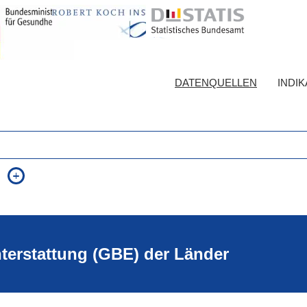
DATENQUELLEN
INDI
auch in allen Texten suchen (Volltextsuche)
e
auch Synonyme einbeziehen
 Ausdruck
auch ähnlich geschriebenes einbeziehen
hterstattung (GBE) der Länder