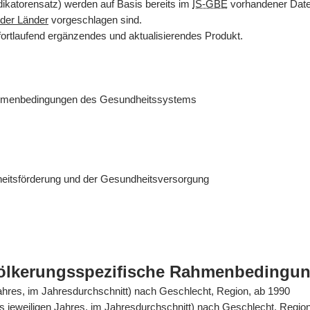
dikatorensatz) werden auf Basis bereits im
IS-GBE
vorhandener Daten
der Länder
vorgeschlagen sind.
fortlaufend ergänzendes und aktualisierendes Produkt.
ahmenbedingungen des Gesundheitssystems
eitsförderung und der Gesundheitsversorgung
völkerungsspezifische Rahmenbedingu
Jahres, im Jahresdurchschnitt) nach Geschlecht, Region, ab 1990
es jeweiligen Jahres, im Jahresdurchschnitt) nach Geschlecht, Regio