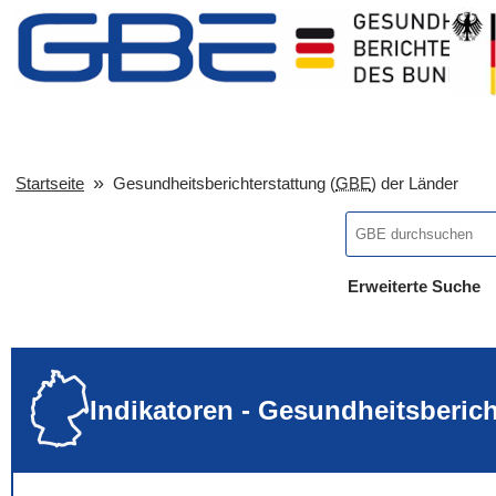
Startseite
Gesundheitsberichterstattung (
GBE
) der Länder
Erweiterte Suche
... alle Worte
... eines der Wort
... genau diesen
Indikatoren - Gesundheitsberic