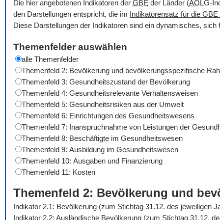
Die hier angebotenen Indikatoren der
GBE
der Länder (
AOLG
-In
den Darstellungen entspricht, die im
Indikatorensatz für die
GBE
Diese Darstellungen der Indikatoren sind ein dynamisches, sich 
Themenfelder auswählen
alle Themenfelder
Themenfeld 2: Bevölkerung und bevölkerungsspezifische R
Themenfeld 3: Gesundheitszustand der Bevölkerung
Themenfeld 4: Gesundheitsrelevante Verhaltensweisen
Themenfeld 5: Gesundheitsrisiken aus der Umwelt
Themenfeld 6: Einrichtungen des Gesundheitswesens
Themenfeld 7: Inanspruchnahme von Leistungen der Gesundh
Themenfeld 8: Beschäftigte im Gesundheitswesen
Themenfeld 9: Ausbildung im Gesundheitswesen
Themenfeld 10: Ausgaben und Finanzierung
Themenfeld 11: Kosten
Themenfeld 2: Bevölkerung und be
Indikator 2.1: Bevölkerung (zum Stichtag 31.12. des jeweiligen 
Indikator 2.2: Ausländische Bevölkerung (zum Stichtag 31.12. d