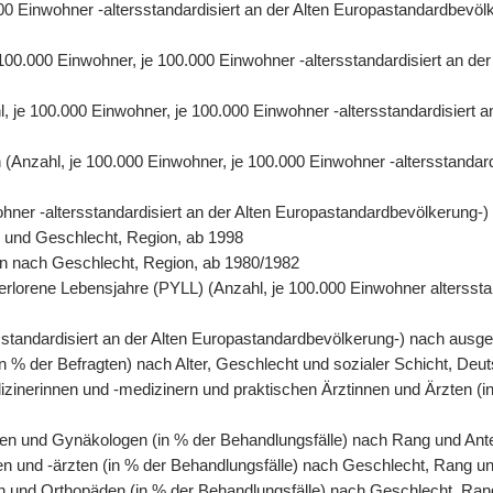
0.000 Einwohner -altersstandardisiert an der Alten Europastandardbe
e 100.000 Einwohner, je 100.000 Einwohner -altersstandardisiert an 
hl, je 100.000 Einwohner, je 100.000 Einwohner -altersstandardisiert
ren (Anzahl, je 100.000 Einwohner, je 100.000 Einwohner -altersstanda
wohner -altersstandardisiert an der Alten Europastandardbevölkerung-
r und Geschlecht, Region, ab 1998
rson nach Geschlecht, Region, ab 1980/1982
erlorene Lebensjahre (PYLL) (Anzahl, je 100.000 Einwohner altersstan
tersstandardisiert an der Alten Europastandardbevölkerung-) nach au
n % der Befragten) nach Alter, Geschlecht und sozialer Schicht, Deu
izinerinnen und -medizinern und praktischen Ärztinnen und Ärzten (i
en und Gynäkologen (in % der Behandlungsfälle) nach Rang und Antei
en und -ärzten (in % der Behandlungsfälle) nach Geschlecht, Rang un
n und Orthopäden (in % der Behandlungsfälle) nach Geschlecht, Rang