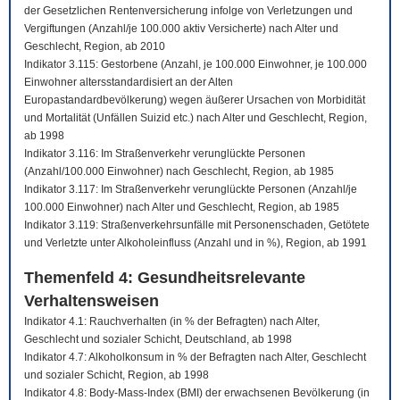
der Gesetzlichen Rentenversicherung infolge von Verletzungen und
Vergiftungen (Anzahl/je 100.000 aktiv Versicherte) nach Alter und
Geschlecht, Region, ab 2010
Indikator 3.115: Gestorbene (Anzahl, je 100.000 Einwohner, je 100.000
Einwohner altersstandardisiert an der Alten
Europastandardbevölkerung) wegen äußerer Ursachen von Morbidität
und Mortalität (Unfällen Suizid etc.) nach Alter und Geschlecht, Region,
ab 1998
Indikator 3.116: Im Straßenverkehr verunglückte Personen
(Anzahl/100.000 Einwohner) nach Geschlecht, Region, ab 1985
Indikator 3.117: Im Straßenverkehr verunglückte Personen (Anzahl/je
100.000 Einwohner) nach Alter und Geschlecht, Region, ab 1985
Indikator 3.119: Straßenverkehrsunfälle mit Personenschaden, Getötete
und Verletzte unter Alkoholeinfluss (Anzahl und in %), Region, ab 1991
Themenfeld 4: Gesundheitsrelevante
Verhaltensweisen
Indikator 4.1: Rauchverhalten (in % der Befragten) nach Alter,
Geschlecht und sozialer Schicht, Deutschland, ab 1998
Indikator 4.7: Alkoholkonsum in % der Befragten nach Alter, Geschlecht
und sozialer Schicht, Region, ab 1998
Indikator 4.8: Body-Mass-Index (BMI) der erwachsenen Bevölkerung (in