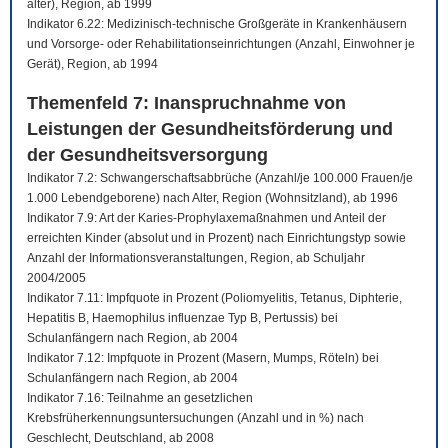
älter), Region, ab 1999
Indikator 6.22: Medizinisch-technische Großgeräte in Krankenhäusern
und Vorsorge- oder Rehabilitationseinrichtungen (Anzahl, Einwohner je
Gerät), Region, ab 1994
Themenfeld 7: Inanspruchnahme von
Leistungen der Gesundheitsförderung und
der Gesundheitsversorgung
Indikator 7.2: Schwangerschaftsabbrüche (Anzahl/je 100.000 Frauen/je
1.000 Lebendgeborene) nach Alter, Region (Wohnsitzland), ab 1996
Indikator 7.9: Art der Karies-Prophylaxemaßnahmen und Anteil der
erreichten Kinder (absolut und in Prozent) nach Einrichtungstyp sowie
Anzahl der Informationsveranstaltungen, Region, ab Schuljahr
2004/2005
Indikator 7.11: Impfquote in Prozent (Poliomyelitis, Tetanus, Diphterie,
Hepatitis B, Haemophilus influenzae Typ B, Pertussis) bei
Schulanfängern nach Region, ab 2004
Indikator 7.12: Impfquote in Prozent (Masern, Mumps, Röteln) bei
Schulanfängern nach Region, ab 2004
Indikator 7.16: Teilnahme an gesetzlichen
Krebsfrüherkennungsuntersuchungen (Anzahl und in %) nach
Geschlecht, Deutschland, ab 2008