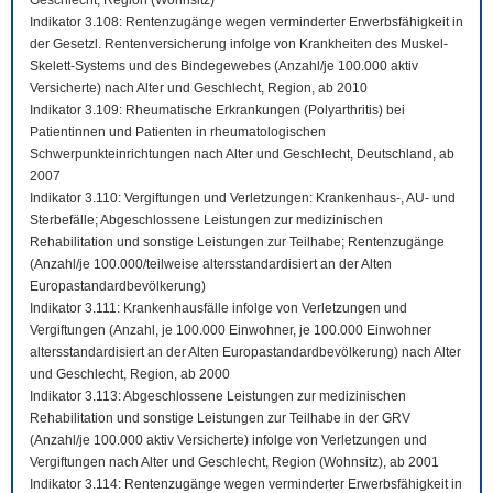
Geschlecht, Region (Wohnsitz)
Indikator 3.108: Rentenzugänge wegen verminderter Erwerbsfähigkeit in
der Gesetzl. Rentenversicherung infolge von Krankheiten des Muskel-
Skelett-Systems und des Bindegewebes (Anzahl/je 100.000 aktiv
Versicherte) nach Alter und Geschlecht, Region, ab 2010
Indikator 3.109: Rheumatische Erkrankungen (Polyarthritis) bei
Patientinnen und Patienten in rheumatologischen
Schwerpunkteinrichtungen nach Alter und Geschlecht, Deutschland, ab
2007
Indikator 3.110: Vergiftungen und Verletzungen: Krankenhaus-, AU- und
Sterbefälle; Abgeschlossene Leistungen zur medizinischen
Rehabilitation und sonstige Leistungen zur Teilhabe; Rentenzugänge
(Anzahl/je 100.000/teilweise altersstandardisiert an der Alten
Europastandardbevölkerung)
Indikator 3.111: Krankenhausfälle infolge von Verletzungen und
Vergiftungen (Anzahl, je 100.000 Einwohner, je 100.000 Einwohner
altersstandardisiert an der Alten Europastandardbevölkerung) nach Alter
und Geschlecht, Region, ab 2000
Indikator 3.113: Abgeschlossene Leistungen zur medizinischen
Rehabilitation und sonstige Leistungen zur Teilhabe in der GRV
(Anzahl/je 100.000 aktiv Versicherte) infolge von Verletzungen und
Vergiftungen nach Alter und Geschlecht, Region (Wohnsitz), ab 2001
Indikator 3.114: Rentenzugänge wegen verminderter Erwerbsfähigkeit in