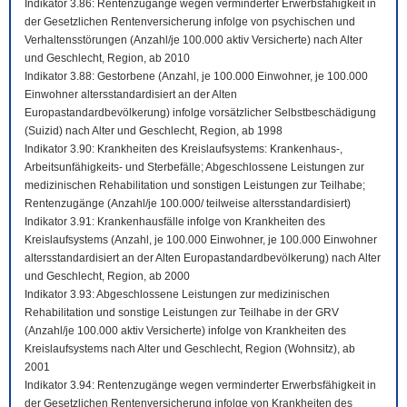
Indikator 3.86: Rentenzugänge wegen verminderter Erwerbsfähigkeit in
der Gesetzlichen Rentenversicherung infolge von psychischen und
Verhaltensstörungen (Anzahl/je 100.000 aktiv Versicherte) nach Alter
und Geschlecht, Region, ab 2010
Indikator 3.88: Gestorbene (Anzahl, je 100.000 Einwohner, je 100.000
Einwohner altersstandardisiert an der Alten
Europastandardbevölkerung) infolge vorsätzlicher Selbstbeschädigung
(Suizid) nach Alter und Geschlecht, Region, ab 1998
Indikator 3.90: Krankheiten des Kreislaufsystems: Krankenhaus-,
Arbeitsunfähigkeits- und Sterbefälle; Abgeschlossene Leistungen zur
medizinischen Rehabilitation und sonstigen Leistungen zur Teilhabe;
Rentenzugänge (Anzahl/je 100.000/ teilweise altersstandardisiert)
Indikator 3.91: Krankenhausfälle infolge von Krankheiten des
Kreislaufsystems (Anzahl, je 100.000 Einwohner, je 100.000 Einwohner
altersstandardisiert an der Alten Europastandardbevölkerung) nach Alter
und Geschlecht, Region, ab 2000
Indikator 3.93: Abgeschlossene Leistungen zur medizinischen
Rehabilitation und sonstige Leistungen zur Teilhabe in der GRV
(Anzahl/je 100.000 aktiv Versicherte) infolge von Krankheiten des
Kreislaufsystems nach Alter und Geschlecht, Region (Wohnsitz), ab
2001
Indikator 3.94: Rentenzugänge wegen verminderter Erwerbsfähigkeit in
der Gesetzlichen Rentenversicherung infolge von Krankheiten des