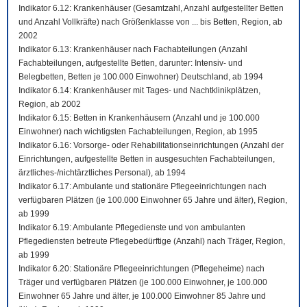
Indikator 6.12: Krankenhäuser (Gesamtzahl, Anzahl aufgestellter Betten
und Anzahl Vollkräfte) nach Größenklasse von ... bis Betten, Region, ab
2002
Indikator 6.13: Krankenhäuser nach Fachabteilungen (Anzahl
Fachabteilungen, aufgestellte Betten, darunter: Intensiv- und
Belegbetten, Betten je 100.000 Einwohner) Deutschland, ab 1994
Indikator 6.14: Krankenhäuser mit Tages- und Nachtklinikplätzen,
Region, ab 2002
Indikator 6.15: Betten in Krankenhäusern (Anzahl und je 100.000
Einwohner) nach wichtigsten Fachabteilungen, Region, ab 1995
Indikator 6.16: Vorsorge- oder Rehabilitationseinrichtungen (Anzahl der
Einrichtungen, aufgestellte Betten in ausgesuchten Fachabteilungen,
ärztliches-/nichtärztliches Personal), ab 1994
Indikator 6.17: Ambulante und stationäre Pflegeeinrichtungen nach
verfügbaren Plätzen (je 100.000 Einwohner 65 Jahre und älter), Region,
ab 1999
Indikator 6.19: Ambulante Pflegedienste und von ambulanten
Pflegediensten betreute Pflegebedürftige (Anzahl) nach Träger, Region,
ab 1999
Indikator 6.20: Stationäre Pflegeeinrichtungen (Pflegeheime) nach
Träger und verfügbaren Plätzen (je 100.000 Einwohner, je 100.000
Einwohner 65 Jahre und älter, je 100.000 Einwohner 85 Jahre und