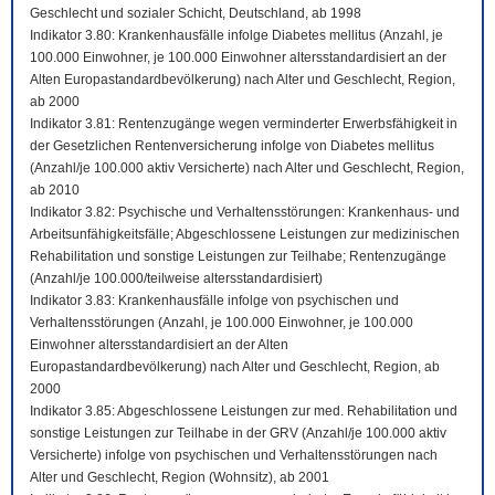
Geschlecht und sozialer Schicht, Deutschland, ab 1998
Indikator 3.80: Krankenhausfälle infolge Diabetes mellitus (Anzahl, je
100.000 Einwohner, je 100.000 Einwohner altersstandardisiert an der
Alten Europastandardbevölkerung) nach Alter und Geschlecht, Region,
ab 2000
Indikator 3.81: Rentenzugänge wegen verminderter Erwerbsfähigkeit in
der Gesetzlichen Rentenversicherung infolge von Diabetes mellitus
(Anzahl/je 100.000 aktiv Versicherte) nach Alter und Geschlecht, Region,
ab 2010
Indikator 3.82: Psychische und Verhaltensstörungen: Krankenhaus- und
Arbeitsunfähigkeitsfälle; Abgeschlossene Leistungen zur medizinischen
Rehabilitation und sonstige Leistungen zur Teilhabe; Rentenzugänge
(Anzahl/je 100.000/teilweise altersstandardisiert)
Indikator 3.83: Krankenhausfälle infolge von psychischen und
Verhaltensstörungen (Anzahl, je 100.000 Einwohner, je 100.000
Einwohner altersstandardisiert an der Alten
Europastandardbevölkerung) nach Alter und Geschlecht, Region, ab
2000
Indikator 3.85: Abgeschlossene Leistungen zur med. Rehabilitation und
sonstige Leistungen zur Teilhabe in der GRV (Anzahl/je 100.000 aktiv
Versicherte) infolge von psychischen und Verhaltensstörungen nach
Alter und Geschlecht, Region (Wohnsitz), ab 2001