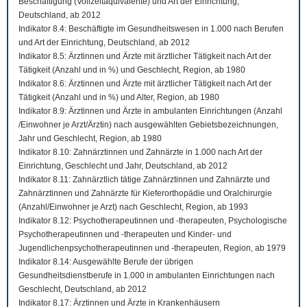
Beschäftigung (Vollzeitäquivalente) und Art der Einrichtung,
Deutschland, ab 2012
Indikator 8.4: Beschäftigte im Gesundheitswesen in 1.000 nach Berufen
und Art der Einrichtung, Deutschland, ab 2012
Indikator 8.5: Ärztinnen und Ärzte mit ärztlicher Tätigkeit nach Art der
Tätigkeit (Anzahl und in %) und Geschlecht, Region, ab 1980
Indikator 8.6: Ärztinnen und Ärzte mit ärztlicher Tätigkeit nach Art der
Tätigkeit (Anzahl und in %) und Alter, Region, ab 1980
Indikator 8.9: Ärztinnen und Ärzte in ambulanten Einrichtungen (Anzahl
/Einwohner je Arzt/Ärztin) nach ausgewählten Gebietsbezeichnungen,
Jahr und Geschlecht, Region, ab 1980
Indikator 8.10: Zahnärztinnen und Zahnärzte in 1.000 nach Art der
Einrichtung, Geschlecht und Jahr, Deutschland, ab 2012
Indikator 8.11: Zahnärztlich tätige Zahnärztinnen und Zahnärzte und
Zahnärztinnen und Zahnärzte für Kieferorthopädie und Oralchirurgie
(Anzahl/Einwohner je Arzt) nach Geschlecht, Region, ab 1993
Indikator 8.12: Psychotherapeutinnen und -therapeuten, Psychologische
Psychotherapeutinnen und -therapeuten und Kinder- und
Jugendlichenpsychotherapeutinnen und -therapeuten, Region, ab 1979
Indikator 8.14: Ausgewählte Berufe der übrigen
Gesundheitsdienstberufe in 1.000 in ambulanten Einrichtungen nach
Geschlecht, Deutschland, ab 2012
Indikator 8.17: Ärztinnen und Ärzte in Krankenhäusern