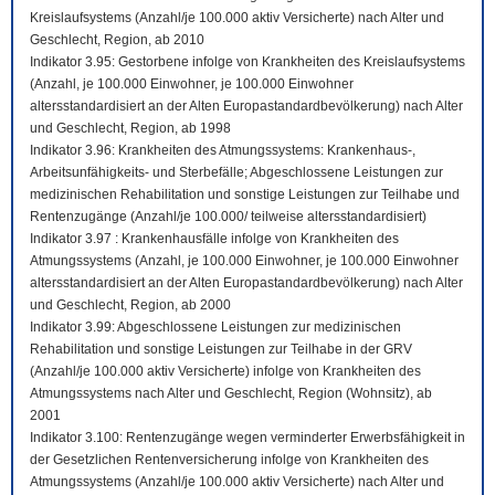
Kreislaufsystems (Anzahl/je 100.000 aktiv Versicherte) nach Alter und
Geschlecht, Region, ab 2010
Indikator 3.95: Gestorbene infolge von Krankheiten des Kreislaufsystems
(Anzahl, je 100.000 Einwohner, je 100.000 Einwohner
altersstandardisiert an der Alten Europastandardbevölkerung) nach Alter
und Geschlecht, Region, ab 1998
Indikator 3.96: Krankheiten des Atmungssystems: Krankenhaus-,
Arbeitsunfähigkeits- und Sterbefälle; Abgeschlossene Leistungen zur
medizinischen Rehabilitation und sonstige Leistungen zur Teilhabe und
Rentenzugänge (Anzahl/je 100.000/ teilweise altersstandardisiert)
Indikator 3.97 : Krankenhausfälle infolge von Krankheiten des
Atmungssystems (Anzahl, je 100.000 Einwohner, je 100.000 Einwohner
altersstandardisiert an der Alten Europastandardbevölkerung) nach Alter
und Geschlecht, Region, ab 2000
Indikator 3.99: Abgeschlossene Leistungen zur medizinischen
Rehabilitation und sonstige Leistungen zur Teilhabe in der GRV
(Anzahl/je 100.000 aktiv Versicherte) infolge von Krankheiten des
Atmungssystems nach Alter und Geschlecht, Region (Wohnsitz), ab
2001
Indikator 3.100: Rentenzugänge wegen verminderter Erwerbsfähigkeit in
der Gesetzlichen Rentenversicherung infolge von Krankheiten des
Atmungssystems (Anzahl/je 100.000 aktiv Versicherte) nach Alter und