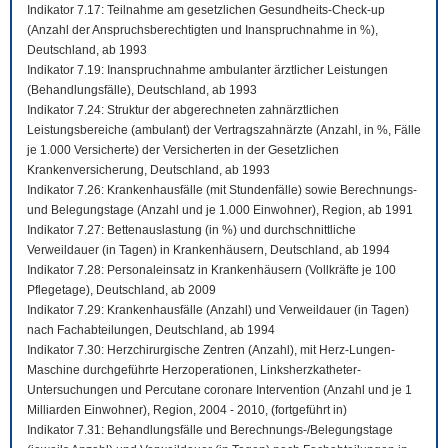
Indikator 7.17: Teilnahme am gesetzlichen Gesundheits-Check-up
(Anzahl der Anspruchsberechtigten und Inanspruchnahme in %),
Deutschland, ab 1993
Indikator 7.19: Inanspruchnahme ambulanter ärztlicher Leistungen
(Behandlungsfälle), Deutschland, ab 1993
Indikator 7.24: Struktur der abgerechneten zahnärztlichen
Leistungsbereiche (ambulant) der Vertragszahnärzte (Anzahl, in %, Fälle
je 1.000 Versicherte) der Versicherten in der Gesetzlichen
Krankenversicherung, Deutschland, ab 1993
Indikator 7.26: Krankenhausfälle (mit Stundenfälle) sowie Berechnungs-
und Belegungstage (Anzahl und je 1.000 Einwohner), Region, ab 1991
Indikator 7.27: Bettenauslastung (in %) und durchschnittliche
Verweildauer (in Tagen) in Krankenhäusern, Deutschland, ab 1994
Indikator 7.28: Personaleinsatz in Krankenhäusern (Vollkräfte je 100
Pflegetage), Deutschland, ab 2009
Indikator 7.29: Krankenhausfälle (Anzahl) und Verweildauer (in Tagen)
nach Fachabteilungen, Deutschland, ab 1994
Indikator 7.30: Herzchirurgische Zentren (Anzahl), mit Herz-Lungen-
Maschine durchgeführte Herzoperationen, Linksherzkatheter-
Untersuchungen und Percutane coronare Intervention (Anzahl und je 1
Milliarden Einwohner), Region, 2004 - 2010, (fortgeführt in)
Indikator 7.31: Behandlungsfälle und Berechnungs-/Belegungstage