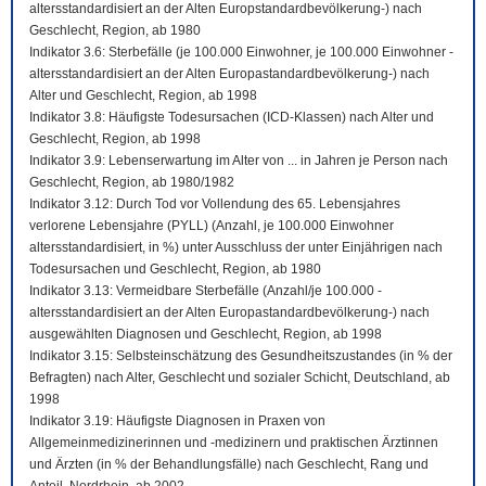
altersstandardisiert an der Alten Europstandardbevölkerung-) nach
Geschlecht, Region, ab 1980
Indikator 3.6: Sterbefälle (je 100.000 Einwohner, je 100.000 Einwohner -
altersstandardisiert an der Alten Europastandardbevölkerung-) nach
Alter und Geschlecht, Region, ab 1998
Indikator 3.8: Häufigste Todesursachen (ICD-Klassen) nach Alter und
Geschlecht, Region, ab 1998
Indikator 3.9: Lebenserwartung im Alter von ... in Jahren je Person nach
Geschlecht, Region, ab 1980/1982
Indikator 3.12: Durch Tod vor Vollendung des 65. Lebensjahres
verlorene Lebensjahre (PYLL) (Anzahl, je 100.000 Einwohner
altersstandardisiert, in %) unter Ausschluss der unter Einjährigen nach
Todesursachen und Geschlecht, Region, ab 1980
Indikator 3.13: Vermeidbare Sterbefälle (Anzahl/je 100.000 -
altersstandardisiert an der Alten Europastandardbevölkerung-) nach
ausgewählten Diagnosen und Geschlecht, Region, ab 1998
Indikator 3.15: Selbsteinschätzung des Gesundheitszustandes (in % der
Befragten) nach Alter, Geschlecht und sozialer Schicht, Deutschland, ab
1998
Indikator 3.19: Häufigste Diagnosen in Praxen von
Allgemeinmedizinerinnen und -medizinern und praktischen Ärztinnen
und Ärzten (in % der Behandlungsfälle) nach Geschlecht, Rang und