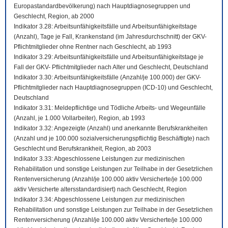
Europastandardbevölkerung) nach Hauptdiagnosegruppen und
Geschlecht, Region, ab 2000
Indikator 3.28: Arbeitsunfähigkeitsfälle und Arbeitsunfähigkeitstage
(Anzahl), Tage je Fall, Krankenstand (im Jahresdurchschnitt) der GKV-
Pflichtmitglieder ohne Rentner nach Geschlecht, ab 1993
Indikator 3.29: Arbeitsunfähigkeitsfälle und Arbeitsunfähigkeitstage je
Fall der GKV- Pflichtmitglieder nach Alter und Geschlecht, Deutschland
Indikator 3.30: Arbeitsunfähigkeitsfälle (Anzahl/je 100.000) der GKV-
Pflichtmitglieder nach Hauptdiagnosegruppen (ICD-10) und Geschlecht,
Deutschland
Indikator 3.31: Meldepflichtige und Tödliche Arbeits- und Wegeunfälle
(Anzahl, je 1.000 Vollarbeiter), Region, ab 1993
Indikator 3.32: Angezeigte (Anzahl) und anerkannte Berufskrankheiten
(Anzahl und je 100.000 sozialversicherungspflichtig Beschäftigte) nach
Geschlecht und Berufskrankheit, Region, ab 2003
Indikator 3.33: Abgeschlossene Leistungen zur medizinischen
Rehabilitation und sonstige Leistungen zur Teilhabe in der Gesetzlichen
Rentenversicherung (Anzahl/je 100.000 aktiv Versicherte/je 100.000
aktiv Versicherte altersstandardisiert) nach Geschlecht, Region
Indikator 3.34: Abgeschlossene Leistungen zur medizinischen
Rehabilitation und sonstige Leistungen zur Teilhabe in der Gesetzlichen
Rentenversicherung (Anzahl/je 100.000 aktiv Versicherte/je 100.000