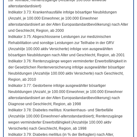
zur Teilhabe; Rentenzugänge (Anzahl/je 100.000/ teilweise
altersstandardisiert)
Indikator 3.73: Krankenhausfälle infolge bösartiger Neubildungen
(Anzahl, je 100.000 Einwohner, je 100.000 Einwohner
altersstandardisiert an der Alten Europastandardbevölkerung) nach Alter
und Geschlecht, Region, ab 2000
Indikator 3.75: Abgeschlossene Leistungen zur medizinischen
Rehabilitation und sonstige Leistungen zur Teilhabe in der GRV
(Anzahl/je 100.000 aktiv Versicherte) infolge von ausgewählten
bösartigen Neubildungen nach Alter und Geschlecht, Region, ab 2001
Indikator 3.76: Rentenzugänge wegen verminderter Erwerbsfähigkeit in
der Gesetzlichen Rentenversicherung infolge ausgewählter bösartiger
Neubildungen (Anzahl/je 100.000 aktiv Versicherte) nach Geschlecht,
Region, ab 2010
Indikator 3.77: Gestorbene infolge ausgewählter bösartiger
Neubildungen (Anzahl, je 100.000 Einwohner, je 100.000 Einwohner
altersstandardisiert an der Alten Europastandardbevölkerung) nach
Diagnose und Geschlecht, Region, ab 1998
Indikator 3.78: Diabetes mellitus: Krankenhaus- und Sterbefälle
(Anzahl/je 100.000 Einwohner/-altersstandardisiert); Rentenzugänge
wegen verminderter Erwerbsfähigkeit (Anzahl/je 100.000 aktiv
Versicherte) nach Geschlecht, Region, ab 1998
Indikator 3.79: Diabetes mellitus (in % der Befragten) nach Alter,