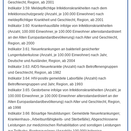
Geschlecht, Region, ab 2001
Indikator 3.59: Meldepflichtige Infektionskrankheiten nach dem
Infektionsschutzgesetz (Anzahl, je 100.000 Einwohner) nach
meldepflichtiger Krankheit und Geschlecht, Region, ab 2001
Indikator 3.60: Krankenhausfälle infolge von Infektionskrankheiten
(Anzahl, 100.000 Einwohner, je 100.000 Einwohner altersstandardisiert
an der Alten Europastandardbevölkerung) nach Alter und Geschlecht,
Region, ab 2000
Indikator 3.61: Neuerkrankungen an bakteriell gesicherter
Lungentuberkulose (Anzahl, je 100.000 Einwohner) nach Jahr,
Deutsche und Ausländer, Region, ab 2004
Indikator 3.63: AIDS-Neuerkrankte (Anzahl) nach Betroffenengruppen
und Geschlecht, Region, ab 1982
Indikator 3.64: HIV-positiv gemeldete Laborfälle (Anzahl) nach
Betroffenengruppen und Jahr, Region, ab 1993
Indikator 3.65: Gestorbene infolge von Infektionskrankheiten (Anzahl, je
100.000 Einwohner, je 100.000 Einwohner altersstandardisiert an der
Alten Europastandardbevölkerung) nach Alter und Geschlecht, Region,
ab 1998
Indikator 3.66: Bösartige Neubildungen: Gemeldete Neuerkrankungen;
Krankenhaus-, Arbeitsunfähigkeits- und Sterbefälle); Abgeschlossene
Leistungen zur medizinischen Rehabilitation und sonstigen Leistungen