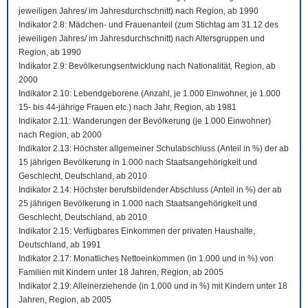
jeweiligen Jahres/ im Jahresdurchschnitt) nach Region, ab 1990
Indikator 2.8: Mädchen- und Frauenanteil (zum Stichtag am 31.12 des
jeweiligen Jahres/ im Jahresdurchschnitt) nach Altersgruppen und
Region, ab 1990
Indikator 2.9: Bevölkerungsentwicklung nach Nationalität, Region, ab
2000
Indikator 2.10: Lebendgeborene (Anzahl, je 1.000 Einwohner, je 1.000
15- bis 44-jährige Frauen etc.) nach Jahr, Region, ab 1981
Indikator 2.11: Wanderungen der Bevölkerung (je 1.000 Einwohner)
nach Region, ab 2000
Indikator 2.13: Höchster allgemeiner Schulabschluss (Anteil in %) der ab
15 jährigen Bevölkerung in 1.000 nach Staatsangehörigkeit und
Geschlecht, Deutschland, ab 2010
Indikator 2.14: Höchster berufsbildender Abschluss (Anteil in %) der ab
25 jährigen Bevölkerung in 1.000 nach Staatsangehörigkeit und
Geschlecht, Deutschland, ab 2010
Indikator 2.15: Verfügbares Einkommen der privaten Haushalte,
Deutschland, ab 1991
Indikator 2.17: Monatliches Nettoeinkommen (in 1.000 und in %) von
Familien mit Kindern unter 18 Jahren, Region, ab 2005
Indikator 2.19: Alleinerziehende (in 1.000 und in %) mit Kindern unter 18
Jahren, Region, ab 2005