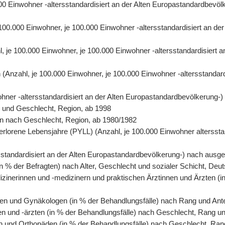
0.000 Einwohner -altersstandardisiert an der Alten Europastandardbe
e 100.000 Einwohner, je 100.000 Einwohner -altersstandardisiert an 
hl, je 100.000 Einwohner, je 100.000 Einwohner -altersstandardisiert
ren (Anzahl, je 100.000 Einwohner, je 100.000 Einwohner -altersstanda
wohner -altersstandardisiert an der Alten Europastandardbevölkerung-
r und Geschlecht, Region, ab 1998
rson nach Geschlecht, Region, ab 1980/1982
erlorene Lebensjahre (PYLL) (Anzahl, je 100.000 Einwohner altersstan
tersstandardisiert an der Alten Europastandardbevölkerung-) nach au
n % der Befragten) nach Alter, Geschlecht und sozialer Schicht, Deu
izinerinnen und -medizinern und praktischen Ärztinnen und Ärzten (i
en und Gynäkologen (in % der Behandlungsfälle) nach Rang und Antei
en und -ärzten (in % der Behandlungsfälle) nach Geschlecht, Rang un
n und Orthopäden (in % der Behandlungsfälle) nach Geschlecht, Rang