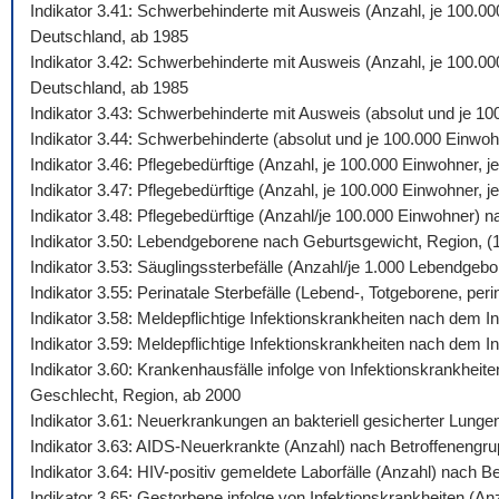
Indikator 3.41: Schwerbehinderte mit Ausweis (Anzahl, je 100.0
Deutschland, ab 1985
Indikator 3.42: Schwerbehinderte mit Ausweis (Anzahl, je 100.00
Deutschland, ab 1985
Indikator 3.43: Schwerbehinderte mit Ausweis (absolut und je 1
Indikator 3.44: Schwerbehinderte (absolut und je 100.000 Einw
Indikator 3.46: Pflegebedürftige (Anzahl, je 100.000 Einwohner,
Indikator 3.47: Pflegebedürftige (Anzahl, je 100.000 Einwohner,
Indikator 3.48: Pflegebedürftige (Anzahl/je 100.000 Einwohner) 
Indikator 3.50: Lebendgeborene nach Geburtsgewicht, Region, (
Indikator 3.53: Säuglingssterbefälle (Anzahl/je 1.000 Lebendgeb
Indikator 3.55: Perinatale Sterbefälle (Lebend-, Totgeborene, peri
Indikator 3.58: Meldepflichtige Infektionskrankheiten nach dem
Indikator 3.59: Meldepflichtige Infektionskrankheiten nach dem 
Indikator 3.60: Krankenhausfälle infolge von Infektionskrankhei
Geschlecht, Region, ab 2000
Indikator 3.61: Neuerkrankungen an bakteriell gesicherter Lung
Indikator 3.63: AIDS-Neuerkrankte (Anzahl) nach Betroffenengr
Indikator 3.64: HIV-positiv gemeldete Laborfälle (Anzahl) nach 
Indikator 3.65: Gestorbene infolge von Infektionskrankheiten (A