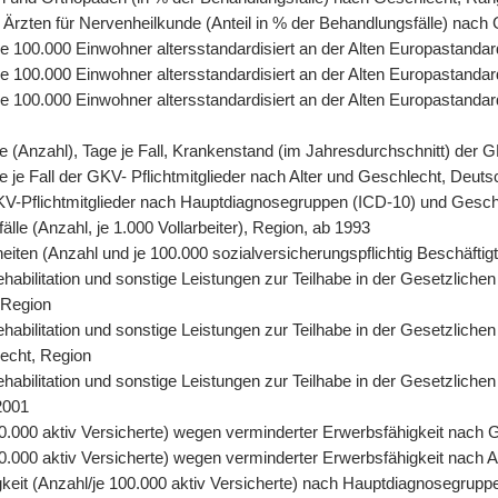
 Ärzten für Nervenheilkunde (Anteil in % der Behandlungsfälle) nach
, je 100.000 Einwohner altersstandardisiert an der Alten Europastand
 je 100.000 Einwohner altersstandardisiert an der Alten Europastand
, je 100.000 Einwohner altersstandardisiert an der Alten Europasta
tage (Anzahl), Tage je Fall, Krankenstand (im Jahresdurchschnitt) der
age je Fall der GKV- Pflichtmitglieder nach Alter und Geschlecht, Deut
r GKV-Pflichtmitglieder nach Hauptdiagnosegruppen (ICD-10) und Gesc
älle (Anzahl, je 1.000 Vollarbeiter), Region, ab 1993
eiten (Anzahl und je 100.000 sozialversicherungspflichtig Beschäfti
abilitation und sonstige Leistungen zur Teilhabe in der Gesetzlichen
 Region
abilitation und sonstige Leistungen zur Teilhabe in der Gesetzlichen
lecht, Region
abilitation und sonstige Leistungen zur Teilhabe in der Gesetzliche
2001
0.000 aktiv Versicherte) wegen verminderter Erwerbsfähigkeit nach 
.000 aktiv Versicherte) wegen verminderter Erwerbsfähigkeit nach A
keit (Anzahl/je 100.000 aktiv Versicherte) nach Hauptdiagnosegrupp