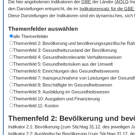
Die hier angebotenen Indikatoren der
GBE
der Länder (
AOLG
-In
den Darstellungen entspricht, die im
Indikatorensatz für die
GBE
Diese Darstellungen der Indikatoren sind ein dynamisches, sich 
Themenfelder auswählen
alle Themenfelder
Themenfeld 2: Bevölkerung und bevölkerungsspezifische R
Themenfeld 3: Gesundheitszustand der Bevölkerung
Themenfeld 4: Gesundheitsrelevante Verhaltensweisen
Themenfeld 5: Gesundheitsrisiken aus der Umwelt
Themenfeld 6: Einrichtungen des Gesundheitswesens
Themenfeld 7: Inanspruchnahme von Leistungen der Gesundh
Themenfeld 8: Beschäftigte im Gesundheitswesen
Themenfeld 9: Ausbildung im Gesundheitswesen
Themenfeld 10: Ausgaben und Finanzierung
Themenfeld 11: Kosten
Themenfeld 2: Bevölkerung und be
Indikator 2.1: Bevölkerung (zum Stichtag 31.12. des jeweiligen 
Indikator 2.2: Ausländische Bevölkerung (zum Stichtag 31.12. d