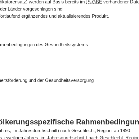
dikatorensatz) werden auf Basis bereits im
IS-GBE
vorhandener Daten
der Länder
vorgeschlagen sind.
fortlaufend ergänzendes und aktualisierendes Produkt.
ahmenbedingungen des Gesundheitssystems
eitsförderung und der Gesundheitsversorgung
völkerungsspezifische Rahmenbedingu
Jahres, im Jahresdurchschnitt) nach Geschlecht, Region, ab 1990
es jeweiligen Jahres, im Jahresdurchschnitt) nach Geschlecht, Regio