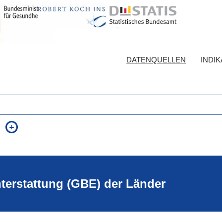
DATENQUELLEN
INDI
auch in allen Texten suchen (Volltextsuche)
e
auch Synonyme einbeziehen
 Ausdruck
auch ähnlich geschriebenes einbeziehen
hterstattung (GBE) der Länder