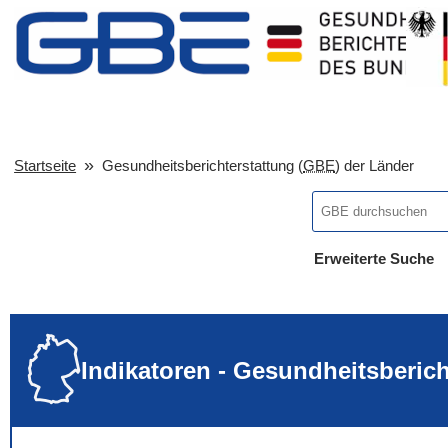
Startseite
Gesundheitsberichterstattung (
GBE
) der Länder
Erweiterte Suche
... alle Worte
... eines der Wort
... genau diesen
Indikatoren - Gesundheitsberic