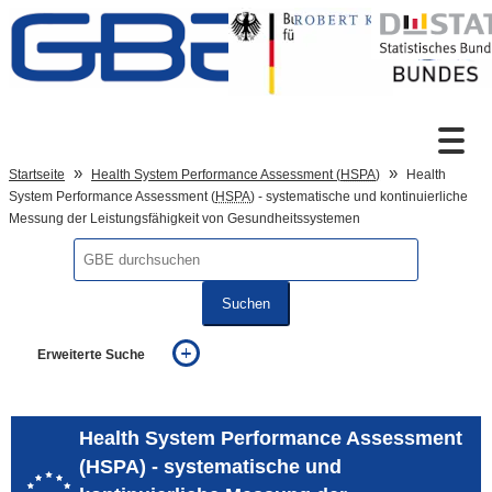
Zum Inhalt
Suche
Startseite
Health System Performance Assessment (
HSPA
)
Health
System Performance Assessment (
HSPA
) - systematische und kontinuierliche
Messung der Leistungsfähigkeit von Gesundheitssystemen
Sprachumschaltung
Suchen
Fußzeile
Erweiterte Suche
... alle Worte
... eines der Worte
... genau diesen Ausdruck
Health System Performance Assessment
auch in allen Texten suchen (Volltextsuche)
(HSPA) - systematische und
auch Synonyme einbeziehen
auch ähnlich geschriebenes einbeziehen