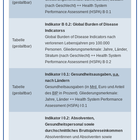
(gestaltbar)
(nach Geschlecht) ++ Health System
Performance Assessment (HSPA) B 0.1
Indikator B 0.2:
Global Burden of Disease
Indicatorss
Global Burden of Disease Indicators
nach
Tabelle
verlorenen Lebensjahren pro 100.000
(gestaltbar)
Personen. Gliederungsmerkmale: Jahre, Länder,
Stratum (nach Geschlecht) ++ Health System
Performance Assessment (HSPA) B 0.2
Indikator I 0.1: Gesundheitsausgaben,
u.a.
nach Ländern
Tabelle
Gesundheitsausgaben (in
Mrd.
Euro und Anteil
(gestaltbar)
des
BIP
in Prozent). Gliederungsmerkmale:
Jahre, Länder ++ Health System Performance
Assessment (HSPA) I 0.1
Indikator I 0.2: Absolventen,
Gesundheitspersonal sowie
durchschnittliches Bruttojahreseinkommen
Absolventinnen und Absolventen sowie