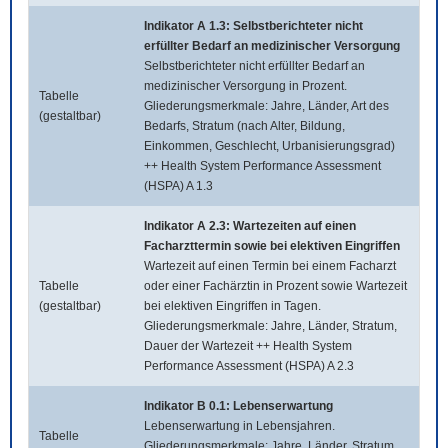
Indikator A 1.3: Selbstberichteter nicht
erfüllter Bedarf an medizinischer Versorgung
Selbstberichteter nicht erfüllter Bedarf an
medizinischer Versorgung in Prozent.
Tabelle
Gliederungsmerkmale: Jahre, Länder, Art des
(gestaltbar)
Bedarfs, Stratum (nach Alter, Bildung,
Einkommen, Geschlecht, Urbanisierungsgrad)
++ Health System Performance Assessment
(HSPA) A 1.3
Indikator A 2.3: Wartezeiten auf einen
Facharzttermin sowie bei elektiven Eingriffen
Wartezeit auf einen Termin bei einem Facharzt
Tabelle
oder einer Fachärztin in Prozent sowie Wartezeit
(gestaltbar)
bei elektiven Eingriffen in Tagen.
Gliederungsmerkmale: Jahre, Länder, Stratum,
Dauer der Wartezeit ++ Health System
Performance Assessment (HSPA) A 2.3
Indikator B 0.1: Lebenserwartung
Lebenserwartung in Lebensjahren.
Tabelle
Gliederungsmerkmale: Jahre, Länder, Stratum