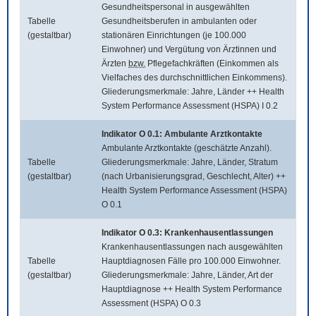
Gesundheitspersonal in ausgewählten
Tabelle
Gesundheitsberufen in ambulanten oder
(gestaltbar)
stationären Einrichtungen (je 100.000
Einwohner) und Vergütung von Ärztinnen und
Ärzten
bzw.
Pflegefachkräften (Einkommen als
Vielfaches des durchschnittlichen Einkommens).
Gliederungsmerkmale: Jahre, Länder ++ Health
System Performance Assessment (HSPA) I 0.2
Indikator O 0.1: Ambulante Arztkontakte
Ambulante Arztkontakte (geschätzte Anzahl).
Tabelle
Gliederungsmerkmale: Jahre, Länder, Stratum
(gestaltbar)
(nach Urbanisierungsgrad, Geschlecht, Alter) ++
Health System Performance Assessment (HSPA)
O 0.1
Indikator O 0.3: Krankenhausentlassungen
Krankenhausentlassungen nach ausgewählten
Tabelle
Hauptdiagnosen Fälle pro 100.000 Einwohner.
(gestaltbar)
Gliederungsmerkmale: Jahre, Länder, Art der
Hauptdiagnose ++ Health System Performance
Assessment (HSPA) O 0.3