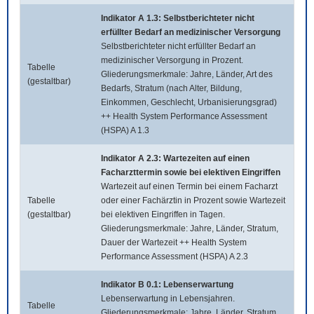
Indikator A 1.3: Selbstberichteter nicht
erfüllter Bedarf an medizinischer Versorgung
Selbstberichteter nicht erfüllter Bedarf an
medizinischer Versorgung in Prozent.
Tabelle
Gliederungsmerkmale: Jahre, Länder, Art des
(gestaltbar)
Bedarfs, Stratum (nach Alter, Bildung,
Einkommen, Geschlecht, Urbanisierungsgrad)
++ Health System Performance Assessment
(HSPA) A 1.3
Indikator A 2.3: Wartezeiten auf einen
Facharzttermin sowie bei elektiven Eingriffen
Wartezeit auf einen Termin bei einem Facharzt
Tabelle
oder einer Fachärztin in Prozent sowie Wartezeit
(gestaltbar)
bei elektiven Eingriffen in Tagen.
Gliederungsmerkmale: Jahre, Länder, Stratum,
Dauer der Wartezeit ++ Health System
Performance Assessment (HSPA) A 2.3
Indikator B 0.1: Lebenserwartung
Lebenserwartung in Lebensjahren.
Tabelle
Gliederungsmerkmale: Jahre, Länder, Stratum