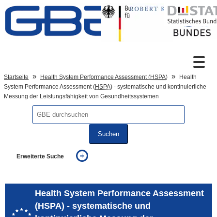
Zum Inhalt
Suche
Startseite
Health System Performance Assessment (
HSPA
)
Health
System Performance Assessment (
HSPA
) - systematische und kontinuierliche
Messung der Leistungsfähigkeit von Gesundheitssystemen
Sprachumschaltung
Suchen
Fußzeile
Erweiterte Suche
... alle Worte
... eines der Worte
... genau diesen Ausdruck
Health System Performance Assessment
auch in allen Texten suchen (Volltextsuche)
(HSPA) - systematische und
auch Synonyme einbeziehen
auch ähnlich geschriebenes einbeziehen