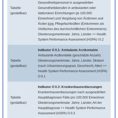
Gesundheitspersonal in ausgewählten
Tabelle
Gesundheitsberufen in ambulanten oder
(gestaltbar)
stationären Einrichtungen (je 100.000
Einwohner) und Vergütung von Ärztinnen und
Ärzten
bzw.
Pflegefachkräften (Einkommen als
Vielfaches des durchschnittlichen Einkommens).
Gliederungsmerkmale: Jahre, Länder ++ Health
System Performance Assessment (HSPA) I 0.2
Indikator O 0.1: Ambulante Arztkontakte
Ambulante Arztkontakte (geschätzte Anzahl).
Tabelle
Gliederungsmerkmale: Jahre, Länder, Stratum
(gestaltbar)
(nach Urbanisierungsgrad, Geschlecht, Alter) ++
Health System Performance Assessment (HSPA)
O 0.1
Indikator O 0.3: Krankenhausentlassungen
Krankenhausentlassungen nach ausgewählten
Tabelle
Hauptdiagnosen Fälle pro 100.000 Einwohner.
(gestaltbar)
Gliederungsmerkmale: Jahre, Länder, Art der
Hauptdiagnose ++ Health System Performance
Assessment (HSPA) O 0.3