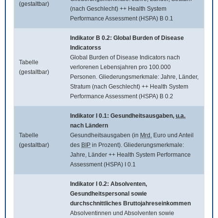
(gestaltbar)
(nach Geschlecht) ++ Health System
Performance Assessment (HSPA) B 0.1
Indikator B 0.2:
Global Burden of Disease
Indicatorss
Global Burden of Disease Indicators
nach
Tabelle
verlorenen Lebensjahren pro 100.000
(gestaltbar)
Personen. Gliederungsmerkmale: Jahre, Länder,
Stratum (nach Geschlecht) ++ Health System
Performance Assessment (HSPA) B 0.2
Indikator I 0.1: Gesundheitsausgaben,
u.a.
nach Ländern
Tabelle
Gesundheitsausgaben (in
Mrd.
Euro und Anteil
(gestaltbar)
des
BIP
in Prozent). Gliederungsmerkmale:
Jahre, Länder ++ Health System Performance
Assessment (HSPA) I 0.1
Indikator I 0.2: Absolventen,
Gesundheitspersonal sowie
durchschnittliches Bruttojahreseinkommen
Absolventinnen und Absolventen sowie