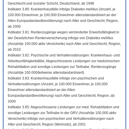
Geschlecht und sozialer Schicht, Deutschland, ab 1998
Indikator 3.80: Krankenhausfälle infolge Diabetes mellitus (Anzahl, je
100.000 Einwohner, je 100.000 Einwohner altersstandardisiert an der
Alten Europastandardbevölkerung) nach Alter und Geschlecht, Region,
ab 2000
Indikator 3.81: Rentenzugänge wegen verminderter Erwerbsfähigkeit in
der Gesetzlichen Rentenversicherung infolge von Diabetes mellitus
(Anzahl/je 100.000 aktiv Versicherte) nach Alter und Geschlecht, Region,
ab 2010
Indikator 3.82: Psychische und Verhaltensstörungen: Krankenhaus- und
Arbeitsunfähigkeitsfälle; Abgeschlossene Leistungen zur medizinischen
Rehabilitation und sonstige Leistungen zur Teilhabe; Rentenzugänge
(Anzahl/je 100.000/teilweise altersstandardisiert)
Indikator 3.83: Krankenhausfälle infolge von psychischen und
Verhaltensstörungen (Anzahl, je 100.000 Einwohner, je 100.000
Einwohner altersstandardisiert an der Alten
Europastandardbevölkerung) nach Alter und Geschlecht, Region, ab
2000
Indikator 3.85: Abgeschlossene Leistungen zur med. Rehabilitation und
sonstige Leistungen zur Teilhabe in der GRV (Anzahl/je 100.000 aktiv
Versicherte) infolge von psychischen und Verhaltensstörungen nach
Alter und Geschlecht, Region (Wohnsitz), ab 2001