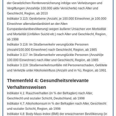
der Gesetzlichen Rentenversicherung infolge von Verletzungen und
Vergiftungen (Anzahl/je 100.000 aktiv Versicherte) nach Alter und
Geschlecht, Region, ab 2010
Indikator 3.115: Gestorbene (Anzahl, je 100.000 Einwohner, je 100.000
Einwohner altersstandardisiert an der Alten
Europastandardbevölkerung) wegen äußerer Ursachen von Morbidität
und Mortalität (Unfällen Suizid etc.) nach Alter und Geschlecht, Region,
ab 1998
Indikator 3.116: Im Straßenverkehr verunglückte Personen
(Anzahl/100.000 Einwohner) nach Geschlecht, Region, ab 1985
Indikator 3.117: Im Straßenverkehr verunglückte Personen (Anzahl/je
100.000 Einwohner) nach Alter und Geschlecht, Region, ab 1985
Indikator 3.119: Straßenverkehrsunfälle mit Personenschaden, Getötete
und Verletzte unter Alkoholeinfluss (Anzahl und in %), Region, ab 1991
Themenfeld 4: Gesundheitsrelevante
Verhaltensweisen
Indikator 4.1: Rauchverhalten (in % der Befragten) nach Alter,
Geschlecht und sozialer Schicht, Deutschland, ab 1998
Indikator 4.7: Alkoholkonsum in % der Befragten nach Alter, Geschlecht
und sozialer Schicht, Region, ab 1998
Indikator 4.8: Body-Mass-Index (BMI) der erwachsenen Bevölkerung (in