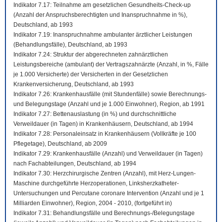
Indikator 7.17: Teilnahme am gesetzlichen Gesundheits-Check-up
(Anzahl der Anspruchsberechtigten und Inanspruchnahme in %),
Deutschland, ab 1993
Indikator 7.19: Inanspruchnahme ambulanter ärztlicher Leistungen
(Behandlungsfälle), Deutschland, ab 1993
Indikator 7.24: Struktur der abgerechneten zahnärztlichen
Leistungsbereiche (ambulant) der Vertragszahnärzte (Anzahl, in %, Fälle
je 1.000 Versicherte) der Versicherten in der Gesetzlichen
Krankenversicherung, Deutschland, ab 1993
Indikator 7.26: Krankenhausfälle (mit Stundenfälle) sowie Berechnungs-
und Belegungstage (Anzahl und je 1.000 Einwohner), Region, ab 1991
Indikator 7.27: Bettenauslastung (in %) und durchschnittliche
Verweildauer (in Tagen) in Krankenhäusern, Deutschland, ab 1994
Indikator 7.28: Personaleinsatz in Krankenhäusern (Vollkräfte je 100
Pflegetage), Deutschland, ab 2009
Indikator 7.29: Krankenhausfälle (Anzahl) und Verweildauer (in Tagen)
nach Fachabteilungen, Deutschland, ab 1994
Indikator 7.30: Herzchirurgische Zentren (Anzahl), mit Herz-Lungen-
Maschine durchgeführte Herzoperationen, Linksherzkatheter-
Untersuchungen und Percutane coronare Intervention (Anzahl und je 1
Milliarden Einwohner), Region, 2004 - 2010, (fortgeführt in)
Indikator 7.31: Behandlungsfälle und Berechnungs-/Belegungstage