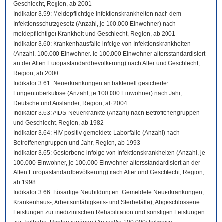
Geschlecht, Region, ab 2001
Indikator 3.59: Meldepflichtige Infektionskrankheiten nach dem
Infektionsschutzgesetz (Anzahl, je 100.000 Einwohner) nach
meldepflichtiger Krankheit und Geschlecht, Region, ab 2001
Indikator 3.60: Krankenhausfälle infolge von Infektionskrankheiten
(Anzahl, 100.000 Einwohner, je 100.000 Einwohner altersstandardisiert
an der Alten Europastandardbevölkerung) nach Alter und Geschlecht,
Region, ab 2000
Indikator 3.61: Neuerkrankungen an bakteriell gesicherter
Lungentuberkulose (Anzahl, je 100.000 Einwohner) nach Jahr,
Deutsche und Ausländer, Region, ab 2004
Indikator 3.63: AIDS-Neuerkrankte (Anzahl) nach Betroffenengruppen
und Geschlecht, Region, ab 1982
Indikator 3.64: HIV-positiv gemeldete Laborfälle (Anzahl) nach
Betroffenengruppen und Jahr, Region, ab 1993
Indikator 3.65: Gestorbene infolge von Infektionskrankheiten (Anzahl, je
100.000 Einwohner, je 100.000 Einwohner altersstandardisiert an der
Alten Europastandardbevölkerung) nach Alter und Geschlecht, Region,
ab 1998
Indikator 3.66: Bösartige Neubildungen: Gemeldete Neuerkrankungen;
Krankenhaus-, Arbeitsunfähigkeits- und Sterbefälle); Abgeschlossene
Leistungen zur medizinischen Rehabilitation und sonstigen Leistungen