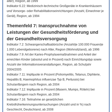
älter), Region, ab 1999
Indikator 6.22: Medizinisch-technische Großgeräte in Krankenhäusern
und Vorsorge- oder Rehabilitationseinrichtungen (Anzahl, Einwohner je
Gerät), Region, ab 1994
Themenfeld 7: Inanspruchnahme von
Leistungen der Gesundheitsförderung und
der Gesundheitsversorgung
Indikator 7.2: Schwangerschaftsabbrüche (Anzahl/je 100.000 Frauen/je
1.000 Lebendgeborene) nach Alter, Region (Wohnsitzland), ab 1996
Indikator 7.9: Art der Karies-Prophylaxemaßnahmen und Anteil der
erreichten Kinder (absolut und in Prozent) nach Einrichtungstyp sowie
Anzahl der Informationsveranstaltungen, Region, ab Schuljahr
2004/2005
Indikator 7.11: Impfquote in Prozent (Poliomyelitis, Tetanus, Diphterie,
Hepatitis B, Haemophilus influenzae Typ B, Pertussis) bei
Schulanfängern nach Region, ab 2004
Indikator 7.12: Impfquote in Prozent (Masern, Mumps, Röteln) bei
Schulanfängern nach Region, ab 2004
Indikator 7.16: Teilnahme an gesetzlichen
Krebsfrüherkennungsuntersuchungen (Anzahl und in %) nach
Geschlecht, Deutschland, ab 2008