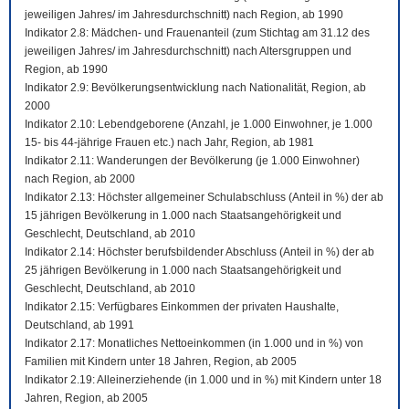
jeweiligen Jahres/ im Jahresdurchschnitt) nach Region, ab 1990
Indikator 2.8: Mädchen- und Frauenanteil (zum Stichtag am 31.12 des
jeweiligen Jahres/ im Jahresdurchschnitt) nach Altersgruppen und
Region, ab 1990
Indikator 2.9: Bevölkerungsentwicklung nach Nationalität, Region, ab
2000
Indikator 2.10: Lebendgeborene (Anzahl, je 1.000 Einwohner, je 1.000
15- bis 44-jährige Frauen etc.) nach Jahr, Region, ab 1981
Indikator 2.11: Wanderungen der Bevölkerung (je 1.000 Einwohner)
nach Region, ab 2000
Indikator 2.13: Höchster allgemeiner Schulabschluss (Anteil in %) der ab
15 jährigen Bevölkerung in 1.000 nach Staatsangehörigkeit und
Geschlecht, Deutschland, ab 2010
Indikator 2.14: Höchster berufsbildender Abschluss (Anteil in %) der ab
25 jährigen Bevölkerung in 1.000 nach Staatsangehörigkeit und
Geschlecht, Deutschland, ab 2010
Indikator 2.15: Verfügbares Einkommen der privaten Haushalte,
Deutschland, ab 1991
Indikator 2.17: Monatliches Nettoeinkommen (in 1.000 und in %) von
Familien mit Kindern unter 18 Jahren, Region, ab 2005
Indikator 2.19: Alleinerziehende (in 1.000 und in %) mit Kindern unter 18
Jahren, Region, ab 2005