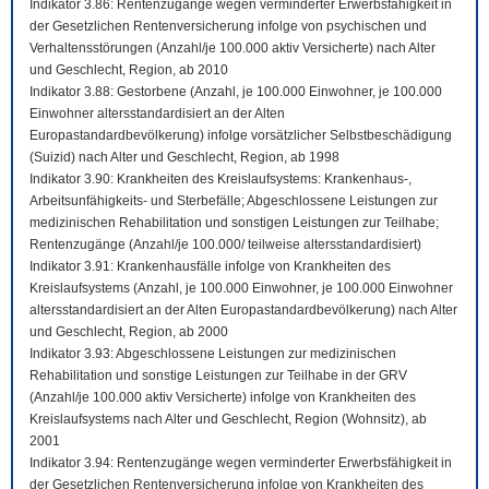
Indikator 3.86: Rentenzugänge wegen verminderter Erwerbsfähigkeit in
der Gesetzlichen Rentenversicherung infolge von psychischen und
Verhaltensstörungen (Anzahl/je 100.000 aktiv Versicherte) nach Alter
und Geschlecht, Region, ab 2010
Indikator 3.88: Gestorbene (Anzahl, je 100.000 Einwohner, je 100.000
Einwohner altersstandardisiert an der Alten
Europastandardbevölkerung) infolge vorsätzlicher Selbstbeschädigung
(Suizid) nach Alter und Geschlecht, Region, ab 1998
Indikator 3.90: Krankheiten des Kreislaufsystems: Krankenhaus-,
Arbeitsunfähigkeits- und Sterbefälle; Abgeschlossene Leistungen zur
medizinischen Rehabilitation und sonstigen Leistungen zur Teilhabe;
Rentenzugänge (Anzahl/je 100.000/ teilweise altersstandardisiert)
Indikator 3.91: Krankenhausfälle infolge von Krankheiten des
Kreislaufsystems (Anzahl, je 100.000 Einwohner, je 100.000 Einwohner
altersstandardisiert an der Alten Europastandardbevölkerung) nach Alter
und Geschlecht, Region, ab 2000
Indikator 3.93: Abgeschlossene Leistungen zur medizinischen
Rehabilitation und sonstige Leistungen zur Teilhabe in der GRV
(Anzahl/je 100.000 aktiv Versicherte) infolge von Krankheiten des
Kreislaufsystems nach Alter und Geschlecht, Region (Wohnsitz), ab
2001
Indikator 3.94: Rentenzugänge wegen verminderter Erwerbsfähigkeit in
der Gesetzlichen Rentenversicherung infolge von Krankheiten des