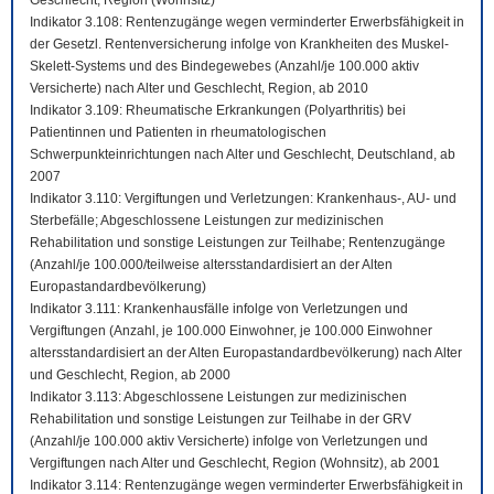
Geschlecht, Region (Wohnsitz)
Indikator 3.108: Rentenzugänge wegen verminderter Erwerbsfähigkeit in
der Gesetzl. Rentenversicherung infolge von Krankheiten des Muskel-
Skelett-Systems und des Bindegewebes (Anzahl/je 100.000 aktiv
Versicherte) nach Alter und Geschlecht, Region, ab 2010
Indikator 3.109: Rheumatische Erkrankungen (Polyarthritis) bei
Patientinnen und Patienten in rheumatologischen
Schwerpunkteinrichtungen nach Alter und Geschlecht, Deutschland, ab
2007
Indikator 3.110: Vergiftungen und Verletzungen: Krankenhaus-, AU- und
Sterbefälle; Abgeschlossene Leistungen zur medizinischen
Rehabilitation und sonstige Leistungen zur Teilhabe; Rentenzugänge
(Anzahl/je 100.000/teilweise altersstandardisiert an der Alten
Europastandardbevölkerung)
Indikator 3.111: Krankenhausfälle infolge von Verletzungen und
Vergiftungen (Anzahl, je 100.000 Einwohner, je 100.000 Einwohner
altersstandardisiert an der Alten Europastandardbevölkerung) nach Alter
und Geschlecht, Region, ab 2000
Indikator 3.113: Abgeschlossene Leistungen zur medizinischen
Rehabilitation und sonstige Leistungen zur Teilhabe in der GRV
(Anzahl/je 100.000 aktiv Versicherte) infolge von Verletzungen und
Vergiftungen nach Alter und Geschlecht, Region (Wohnsitz), ab 2001
Indikator 3.114: Rentenzugänge wegen verminderter Erwerbsfähigkeit in