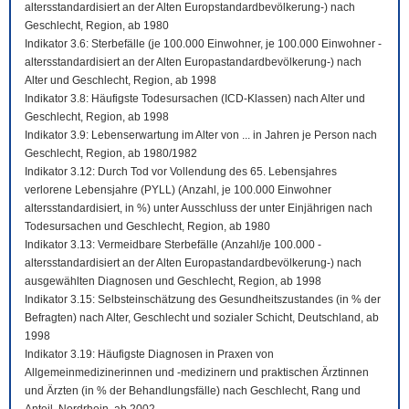
altersstandardisiert an der Alten Europstandardbevölkerung-) nach
Geschlecht, Region, ab 1980
Indikator 3.6: Sterbefälle (je 100.000 Einwohner, je 100.000 Einwohner -
altersstandardisiert an der Alten Europastandardbevölkerung-) nach
Alter und Geschlecht, Region, ab 1998
Indikator 3.8: Häufigste Todesursachen (ICD-Klassen) nach Alter und
Geschlecht, Region, ab 1998
Indikator 3.9: Lebenserwartung im Alter von ... in Jahren je Person nach
Geschlecht, Region, ab 1980/1982
Indikator 3.12: Durch Tod vor Vollendung des 65. Lebensjahres
verlorene Lebensjahre (PYLL) (Anzahl, je 100.000 Einwohner
altersstandardisiert, in %) unter Ausschluss der unter Einjährigen nach
Todesursachen und Geschlecht, Region, ab 1980
Indikator 3.13: Vermeidbare Sterbefälle (Anzahl/je 100.000 -
altersstandardisiert an der Alten Europastandardbevölkerung-) nach
ausgewählten Diagnosen und Geschlecht, Region, ab 1998
Indikator 3.15: Selbsteinschätzung des Gesundheitszustandes (in % der
Befragten) nach Alter, Geschlecht und sozialer Schicht, Deutschland, ab
1998
Indikator 3.19: Häufigste Diagnosen in Praxen von
Allgemeinmedizinerinnen und -medizinern und praktischen Ärztinnen
und Ärzten (in % der Behandlungsfälle) nach Geschlecht, Rang und