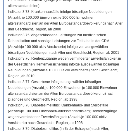
zur Teilhabe; Rentenzugänge (Anzahl/je 100.000/ teilweise
altersstandardisiert)
Indikator 3.73: Krankenhausfälle infolge bösartiger Neubildungen
(Anzahl, je 100.000 Einwohner, je 100.000 Einwohner
altersstandardisiert an der Alten Europastandardbevölkerung) nach Alter
und Geschlecht, Region, ab 2000
Indikator 3.75: Abgeschlossene Leistungen zur medizinischen
Rehabilitation und sonstige Leistungen zur Teilhabe in der GRV
(Anzahl/je 100.000 aktiv Versicherte) infolge von ausgewählten
bösartigen Neubildungen nach Alter und Geschlecht, Region, ab 2001
Indikator 3.76: Rentenzugänge wegen verminderter Erwerbsfähigkeit in
der Gesetzlichen Rentenversicherung infolge ausgewählter bösartiger
Neubildungen (Anzahl/je 100.000 aktiv Versicherte) nach Geschlecht,
Region, ab 2010
Indikator 3.77: Gestorbene infolge ausgewählter bösartiger
Neubildungen (Anzahl, je 100.000 Einwohner, je 100.000 Einwohner
altersstandardisiert an der Alten Europastandardbevölkerung) nach
Diagnose und Geschlecht, Region, ab 1998
Indikator 3.78: Diabetes mellitus: Krankenhaus- und Sterbefälle
(Anzahl/je 100.000 Einwohner/-altersstandardisiert); Rentenzugänge
wegen verminderter Erwerbsfähigkeit (Anzahl/je 100.000 aktiv
Versicherte) nach Geschlecht, Region, ab 1998
Indikator 3.79: Diabetes mellitus (in % der Befragten) nach Alter,