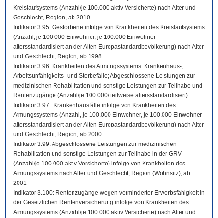
Kreislaufsystems (Anzahl/je 100.000 aktiv Versicherte) nach Alter und
Geschlecht, Region, ab 2010
Indikator 3.95: Gestorbene infolge von Krankheiten des Kreislaufsystems
(Anzahl, je 100.000 Einwohner, je 100.000 Einwohner
altersstandardisiert an der Alten Europastandardbevölkerung) nach Alter
und Geschlecht, Region, ab 1998
Indikator 3.96: Krankheiten des Atmungssystems: Krankenhaus-,
Arbeitsunfähigkeits- und Sterbefälle; Abgeschlossene Leistungen zur
medizinischen Rehabilitation und sonstige Leistungen zur Teilhabe und
Rentenzugänge (Anzahl/je 100.000/ teilweise altersstandardisiert)
Indikator 3.97 : Krankenhausfälle infolge von Krankheiten des
Atmungssystems (Anzahl, je 100.000 Einwohner, je 100.000 Einwohner
altersstandardisiert an der Alten Europastandardbevölkerung) nach Alter
und Geschlecht, Region, ab 2000
Indikator 3.99: Abgeschlossene Leistungen zur medizinischen
Rehabilitation und sonstige Leistungen zur Teilhabe in der GRV
(Anzahl/je 100.000 aktiv Versicherte) infolge von Krankheiten des
Atmungssystems nach Alter und Geschlecht, Region (Wohnsitz), ab
2001
Indikator 3.100: Rentenzugänge wegen verminderter Erwerbsfähigkeit in
der Gesetzlichen Rentenversicherung infolge von Krankheiten des
Atmungssystems (Anzahl/je 100.000 aktiv Versicherte) nach Alter und