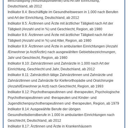
Beschäftigung (Vollzeitäquivalente) und Art der Einrichtung,
Deutschland, ab 2012
Indikator 8.4: Beschäftigte im Gesundheitswesen in 1.000 nach Berufen
und Art der Einrichtung, Deutschland, ab 2012
Indikator 8.5: Ärztinnen und Ärzte mit ärztlicher Tätigkeit nach Art der
Tätigkeit (Anzahl und in %) und Geschlecht, Region, ab 1980
Indikator 8.6: Ärztinnen und Ärzte mit ärztlicher Tätigkeit nach Art der
Tätigkeit (Anzahl und in %) und Alter, Region, ab 1980
Indikator 8.9: Ärztinnen und Ärzte in ambulanten Einrichtungen (Anzahl
/Einwohner je Arzt/Ärztin) nach ausgewählten Gebietsbezeichnungen,
Jahr und Geschlecht, Region, ab 1980
Indikator 8.10: Zahnärztinnen und Zahnärzte in 1.000 nach Art der
Einrichtung, Geschlecht und Jahr, Deutschland, ab 2012
Indikator 8.11: Zahnärztlich tätige Zahnärztinnen und Zahnärzte und
Zahnärztinnen und Zahnärzte für Kieferorthopädie und Oralchirurgie
(Anzahl/Einwohner je Arzt) nach Geschlecht, Region, ab 1993
Indikator 8.12: Psychotherapeutinnen und -therapeuten, Psychologische
Psychotherapeutinnen und -therapeuten und Kinder- und
Jugendlichenpsychotherapeutinnen und -therapeuten, Region, ab 1979
Indikator 8.14: Ausgewählte Berufe der übrigen
Gesundheitsdienstberufe in 1.000 in ambulanten Einrichtungen nach
Geschlecht, Deutschland, ab 2012
Indikator 8.17: Ärztinnen und Ärzte in Krankenhäusern