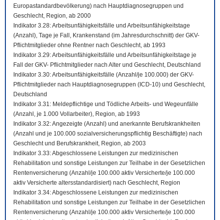
Europastandardbevölkerung) nach Hauptdiagnosegruppen und
Geschlecht, Region, ab 2000
Indikator 3.28: Arbeitsunfähigkeitsfälle und Arbeitsunfähigkeitstage
(Anzahl), Tage je Fall, Krankenstand (im Jahresdurchschnitt) der GKV-
Pflichtmitglieder ohne Rentner nach Geschlecht, ab 1993
Indikator 3.29: Arbeitsunfähigkeitsfälle und Arbeitsunfähigkeitstage je
Fall der GKV- Pflichtmitglieder nach Alter und Geschlecht, Deutschland
Indikator 3.30: Arbeitsunfähigkeitsfälle (Anzahl/je 100.000) der GKV-
Pflichtmitglieder nach Hauptdiagnosegruppen (ICD-10) und Geschlecht,
Deutschland
Indikator 3.31: Meldepflichtige und Tödliche Arbeits- und Wegeunfälle
(Anzahl, je 1.000 Vollarbeiter), Region, ab 1993
Indikator 3.32: Angezeigte (Anzahl) und anerkannte Berufskrankheiten
(Anzahl und je 100.000 sozialversicherungspflichtig Beschäftigte) nach
Geschlecht und Berufskrankheit, Region, ab 2003
Indikator 3.33: Abgeschlossene Leistungen zur medizinischen
Rehabilitation und sonstige Leistungen zur Teilhabe in der Gesetzlichen
Rentenversicherung (Anzahl/je 100.000 aktiv Versicherte/je 100.000
aktiv Versicherte altersstandardisiert) nach Geschlecht, Region
Indikator 3.34: Abgeschlossene Leistungen zur medizinischen
Rehabilitation und sonstige Leistungen zur Teilhabe in der Gesetzlichen
Rentenversicherung (Anzahl/je 100.000 aktiv Versicherte/je 100.000