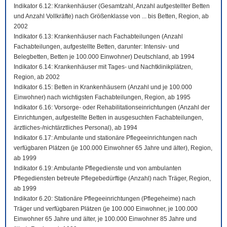
Indikator 6.12: Krankenhäuser (Gesamtzahl, Anzahl aufgestellter Betten
und Anzahl Vollkräfte) nach Größenklasse von ... bis Betten, Region, ab
2002
Indikator 6.13: Krankenhäuser nach Fachabteilungen (Anzahl
Fachabteilungen, aufgestellte Betten, darunter: Intensiv- und
Belegbetten, Betten je 100.000 Einwohner) Deutschland, ab 1994
Indikator 6.14: Krankenhäuser mit Tages- und Nachtklinikplätzen,
Region, ab 2002
Indikator 6.15: Betten in Krankenhäusern (Anzahl und je 100.000
Einwohner) nach wichtigsten Fachabteilungen, Region, ab 1995
Indikator 6.16: Vorsorge- oder Rehabilitationseinrichtungen (Anzahl der
Einrichtungen, aufgestellte Betten in ausgesuchten Fachabteilungen,
ärztliches-/nichtärztliches Personal), ab 1994
Indikator 6.17: Ambulante und stationäre Pflegeeinrichtungen nach
verfügbaren Plätzen (je 100.000 Einwohner 65 Jahre und älter), Region,
ab 1999
Indikator 6.19: Ambulante Pflegedienste und von ambulanten
Pflegediensten betreute Pflegebedürftige (Anzahl) nach Träger, Region,
ab 1999
Indikator 6.20: Stationäre Pflegeeinrichtungen (Pflegeheime) nach
Träger und verfügbaren Plätzen (je 100.000 Einwohner, je 100.000
Einwohner 65 Jahre und älter, je 100.000 Einwohner 85 Jahre und