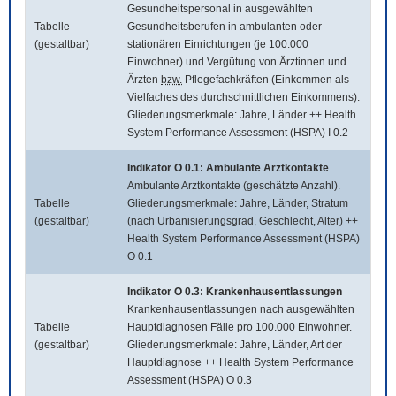
Gesundheitspersonal in ausgewählten
Tabelle
Gesundheitsberufen in ambulanten oder
(gestaltbar)
stationären Einrichtungen (je 100.000
Einwohner) und Vergütung von Ärztinnen und
Ärzten
bzw.
Pflegefachkräften (Einkommen als
Vielfaches des durchschnittlichen Einkommens).
Gliederungsmerkmale: Jahre, Länder ++ Health
System Performance Assessment (HSPA) I 0.2
Indikator O 0.1: Ambulante Arztkontakte
Ambulante Arztkontakte (geschätzte Anzahl).
Tabelle
Gliederungsmerkmale: Jahre, Länder, Stratum
(gestaltbar)
(nach Urbanisierungsgrad, Geschlecht, Alter) ++
Health System Performance Assessment (HSPA)
O 0.1
Indikator O 0.3: Krankenhausentlassungen
Krankenhausentlassungen nach ausgewählten
Tabelle
Hauptdiagnosen Fälle pro 100.000 Einwohner.
(gestaltbar)
Gliederungsmerkmale: Jahre, Länder, Art der
Hauptdiagnose ++ Health System Performance
Assessment (HSPA) O 0.3