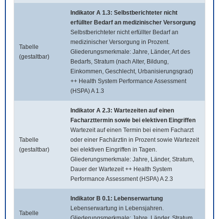
Indikator A 1.3: Selbstberichteter nicht
erfüllter Bedarf an medizinischer Versorgung
Selbstberichteter nicht erfüllter Bedarf an
medizinischer Versorgung in Prozent.
Tabelle
Gliederungsmerkmale: Jahre, Länder, Art des
(gestaltbar)
Bedarfs, Stratum (nach Alter, Bildung,
Einkommen, Geschlecht, Urbanisierungsgrad)
++ Health System Performance Assessment
(HSPA) A 1.3
Indikator A 2.3: Wartezeiten auf einen
Facharzttermin sowie bei elektiven Eingriffen
Wartezeit auf einen Termin bei einem Facharzt
Tabelle
oder einer Fachärztin in Prozent sowie Wartezeit
(gestaltbar)
bei elektiven Eingriffen in Tagen.
Gliederungsmerkmale: Jahre, Länder, Stratum,
Dauer der Wartezeit ++ Health System
Performance Assessment (HSPA) A 2.3
Indikator B 0.1: Lebenserwartung
Lebenserwartung in Lebensjahren.
Tabelle
Gliederungsmerkmale: Jahre, Länder, Stratum