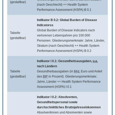
(gestaltbar)
(nach Geschlecht) ++ Health System
Performance Assessment (HSPA) B 0.1
Indikator B 0.2:
Global Burden of Disease
Indicatorss
Global Burden of Disease Indicators
nach
Tabelle
verlorenen Lebensjahren pro 100.000
(gestaltbar)
Personen. Gliederungsmerkmale: Jahre, Länder,
Stratum (nach Geschlecht) ++ Health System
Performance Assessment (HSPA) B 0.2
Indikator I 0.1: Gesundheitsausgaben,
u.a.
nach Ländern
Tabelle
Gesundheitsausgaben (in
Mrd.
Euro und Anteil
(gestaltbar)
des
BIP
in Prozent). Gliederungsmerkmale:
Jahre, Länder ++ Health System Performance
Assessment (HSPA) I 0.1
Indikator I 0.2: Absolventen,
Gesundheitspersonal sowie
durchschnittliches Bruttojahreseinkommen
Absolventinnen und Absolventen sowie