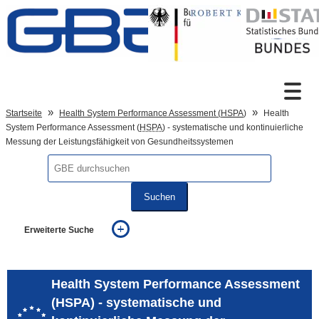
Zum Inhalt
Suche
Startseite
Health System Performance Assessment (
HSPA
)
Health
System Performance Assessment (
HSPA
) - systematische und kontinuierliche
Messung der Leistungsfähigkeit von Gesundheitssystemen
Sprachumschaltung
Suchen
Fußzeile
Erweiterte Suche
... alle Worte
... eines der Worte
... genau diesen Ausdruck
Health System Performance Assessment
auch in allen Texten suchen (Volltextsuche)
(HSPA) - systematische und
auch Synonyme einbeziehen
auch ähnlich geschriebenes einbeziehen