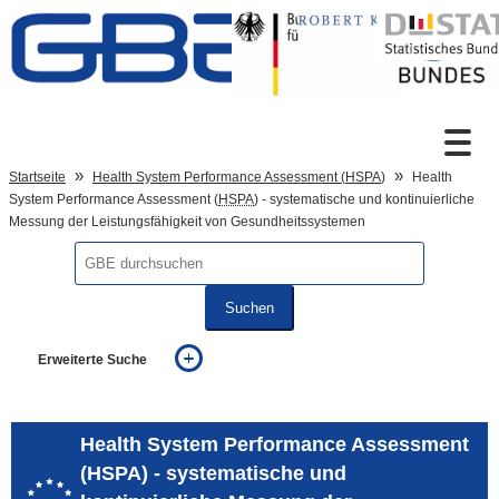
Zum Inhalt
Suche
Startseite
Health System Performance Assessment (
HSPA
)
Health
System Performance Assessment (
HSPA
) - systematische und kontinuierliche
Messung der Leistungsfähigkeit von Gesundheitssystemen
Sprachumschaltung
Suchen
Fußzeile
Erweiterte Suche
... alle Worte
... eines der Worte
... genau diesen Ausdruck
Health System Performance Assessment
auch in allen Texten suchen (Volltextsuche)
(HSPA) - systematische und
auch Synonyme einbeziehen
auch ähnlich geschriebenes einbeziehen