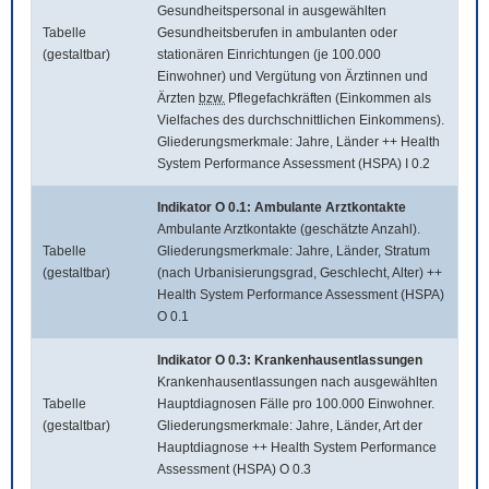
Gesundheitspersonal in ausgewählten
Tabelle
Gesundheitsberufen in ambulanten oder
(gestaltbar)
stationären Einrichtungen (je 100.000
Einwohner) und Vergütung von Ärztinnen und
Ärzten
bzw.
Pflegefachkräften (Einkommen als
Vielfaches des durchschnittlichen Einkommens).
Gliederungsmerkmale: Jahre, Länder ++ Health
System Performance Assessment (HSPA) I 0.2
Indikator O 0.1: Ambulante Arztkontakte
Ambulante Arztkontakte (geschätzte Anzahl).
Tabelle
Gliederungsmerkmale: Jahre, Länder, Stratum
(gestaltbar)
(nach Urbanisierungsgrad, Geschlecht, Alter) ++
Health System Performance Assessment (HSPA)
O 0.1
Indikator O 0.3: Krankenhausentlassungen
Krankenhausentlassungen nach ausgewählten
Tabelle
Hauptdiagnosen Fälle pro 100.000 Einwohner.
(gestaltbar)
Gliederungsmerkmale: Jahre, Länder, Art der
Hauptdiagnose ++ Health System Performance
Assessment (HSPA) O 0.3