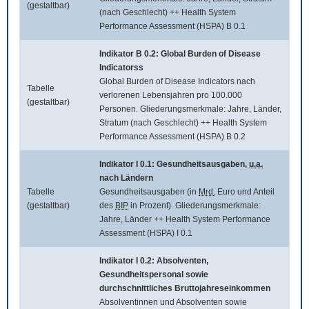
(gestaltbar)
(nach Geschlecht) ++ Health System
Performance Assessment (HSPA) B 0.1
Indikator B 0.2:
Global Burden of Disease
Indicatorss
Global Burden of Disease Indicators
nach
Tabelle
verlorenen Lebensjahren pro 100.000
(gestaltbar)
Personen. Gliederungsmerkmale: Jahre, Länder,
Stratum (nach Geschlecht) ++ Health System
Performance Assessment (HSPA) B 0.2
Indikator I 0.1: Gesundheitsausgaben,
u.a.
nach Ländern
Tabelle
Gesundheitsausgaben (in
Mrd.
Euro und Anteil
(gestaltbar)
des
BIP
in Prozent). Gliederungsmerkmale:
Jahre, Länder ++ Health System Performance
Assessment (HSPA) I 0.1
Indikator I 0.2: Absolventen,
Gesundheitspersonal sowie
durchschnittliches Bruttojahreseinkommen
Absolventinnen und Absolventen sowie