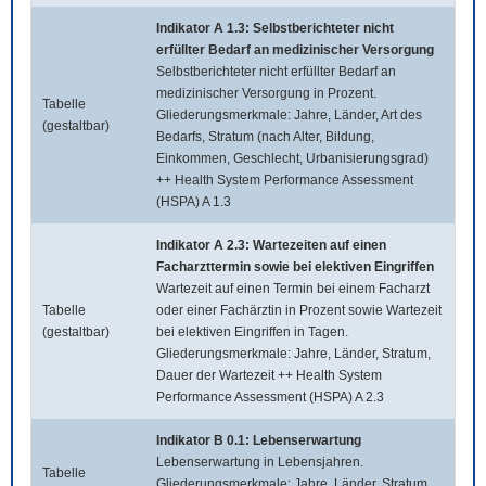
Indikator A 1.3: Selbstberichteter nicht
erfüllter Bedarf an medizinischer Versorgung
Selbstberichteter nicht erfüllter Bedarf an
medizinischer Versorgung in Prozent.
Tabelle
Gliederungsmerkmale: Jahre, Länder, Art des
(gestaltbar)
Bedarfs, Stratum (nach Alter, Bildung,
Einkommen, Geschlecht, Urbanisierungsgrad)
++ Health System Performance Assessment
(HSPA) A 1.3
Indikator A 2.3: Wartezeiten auf einen
Facharzttermin sowie bei elektiven Eingriffen
Wartezeit auf einen Termin bei einem Facharzt
Tabelle
oder einer Fachärztin in Prozent sowie Wartezeit
(gestaltbar)
bei elektiven Eingriffen in Tagen.
Gliederungsmerkmale: Jahre, Länder, Stratum,
Dauer der Wartezeit ++ Health System
Performance Assessment (HSPA) A 2.3
Indikator B 0.1: Lebenserwartung
Lebenserwartung in Lebensjahren.
Tabelle
Gliederungsmerkmale: Jahre, Länder, Stratum