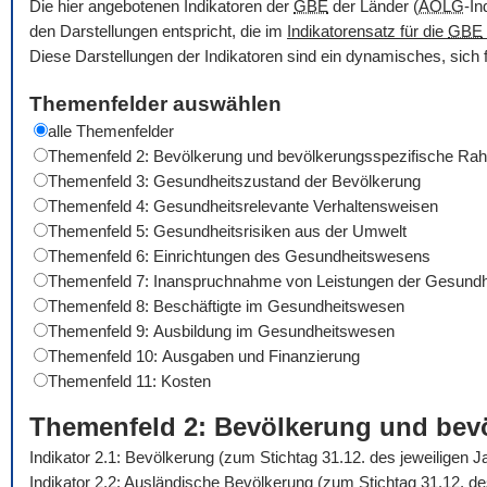
Die hier angebotenen Indikatoren der
GBE
der Länder (
AOLG
-In
den Darstellungen entspricht, die im
Indikatorensatz für die
GBE
Diese Darstellungen der Indikatoren sind ein dynamisches, sich 
Themenfelder auswählen
alle Themenfelder
Themenfeld 2: Bevölkerung und bevölkerungsspezifische R
Themenfeld 3: Gesundheitszustand der Bevölkerung
Themenfeld 4: Gesundheitsrelevante Verhaltensweisen
Themenfeld 5: Gesundheitsrisiken aus der Umwelt
Themenfeld 6: Einrichtungen des Gesundheitswesens
Themenfeld 7: Inanspruchnahme von Leistungen der Gesundh
Themenfeld 8: Beschäftigte im Gesundheitswesen
Themenfeld 9: Ausbildung im Gesundheitswesen
Themenfeld 10: Ausgaben und Finanzierung
Themenfeld 11: Kosten
Themenfeld 2: Bevölkerung und be
Indikator 2.1: Bevölkerung (zum Stichtag 31.12. des jeweiligen 
Indikator 2.2: Ausländische Bevölkerung (zum Stichtag 31.12. d