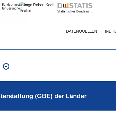
DATENQUELLEN
INDI
auch in allen Texten suchen (Volltextsuche)
e
auch Synonyme einbeziehen
 Ausdruck
auch ähnlich geschriebenes einbeziehen
hterstattung (GBE) der Länder