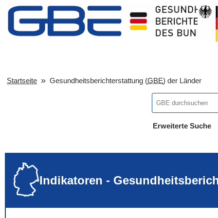
Startseite
Gesundheitsberichterstattung (
GBE
) der Länder
Erweiterte Suche
... alle Worte
... eines der Wort
... genau diesen
Indikatoren - Gesundheitsberic