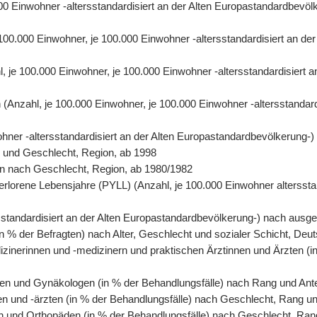
0.000 Einwohner -altersstandardisiert an der Alten Europastandardbe
e 100.000 Einwohner, je 100.000 Einwohner -altersstandardisiert an 
hl, je 100.000 Einwohner, je 100.000 Einwohner -altersstandardisiert
ren (Anzahl, je 100.000 Einwohner, je 100.000 Einwohner -altersstanda
wohner -altersstandardisiert an der Alten Europastandardbevölkerung-
r und Geschlecht, Region, ab 1998
rson nach Geschlecht, Region, ab 1980/1982
erlorene Lebensjahre (PYLL) (Anzahl, je 100.000 Einwohner altersstan
tersstandardisiert an der Alten Europastandardbevölkerung-) nach au
n % der Befragten) nach Alter, Geschlecht und sozialer Schicht, Deu
izinerinnen und -medizinern und praktischen Ärztinnen und Ärzten (i
en und Gynäkologen (in % der Behandlungsfälle) nach Rang und Antei
en und -ärzten (in % der Behandlungsfälle) nach Geschlecht, Rang un
n und Orthopäden (in % der Behandlungsfälle) nach Geschlecht, Rang