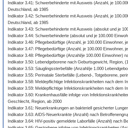
Indikator 3.41: Schwerbehinderte mit Ausweis (Anzahl, je 100.0
Deutschland, ab 1985
Indikator 3.42: Schwerbehinderte mit Ausweis (Anzahl, je 100.00
Deutschland, ab 1985
Indikator 3.43: Schwerbehinderte mit Ausweis (absolut und je 1
Indikator 3.44: Schwerbehinderte (absolut und je 100.000 Einw
Indikator 3.46: Pflegebedürftige (Anzahl, je 100.000 Einwohner,
Indikator 3.47: Pflegebedürftige (Anzahl, je 100.000 Einwohner,
Indikator 3.48: Pflegebedürftige (Anzahl/je 100.000 Einwohner) 
Indikator 3.50: Lebendgeborene nach Geburtsgewicht, Region, (
Indikator 3.53: Säuglingssterbefälle (Anzahl/je 1.000 Lebendgeb
Indikator 3.55: Perinatale Sterbefälle (Lebend-, Totgeborene, peri
Indikator 3.58: Meldepflichtige Infektionskrankheiten nach dem
Indikator 3.59: Meldepflichtige Infektionskrankheiten nach dem 
Indikator 3.60: Krankenhausfälle infolge von Infektionskrankhei
Geschlecht, Region, ab 2000
Indikator 3.61: Neuerkrankungen an bakteriell gesicherter Lung
Indikator 3.63: AIDS-Neuerkrankte (Anzahl) nach Betroffenengr
Indikator 3.64: HIV-positiv gemeldete Laborfälle (Anzahl) nach 
Indikator 3.65: Gestorbene infolge von Infektionskrankheiten (A