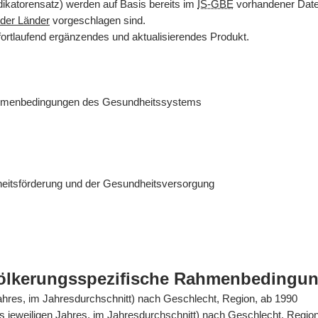
dikatorensatz) werden auf Basis bereits im
IS-GBE
vorhandener Daten
der Länder
vorgeschlagen sind.
fortlaufend ergänzendes und aktualisierendes Produkt.
ahmenbedingungen des Gesundheitssystems
eitsförderung und der Gesundheitsversorgung
völkerungsspezifische Rahmenbedingu
Jahres, im Jahresdurchschnitt) nach Geschlecht, Region, ab 1990
es jeweiligen Jahres, im Jahresdurchschnitt) nach Geschlecht, Regio