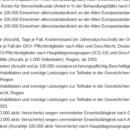
 Ärzten für Nervenheilkunde (Anteil in % der Behandlungsfälle) nach
, je 100.000 Einwohner altersstandardisiert an der Alten Europastand
 je 100.000 Einwohner altersstandardisiert an der Alten Europastand
, je 100.000 Einwohner altersstandardisiert an der Alten Europasta
tage (Anzahl), Tage je Fall, Krankenstand (im Jahresdurchschnitt) der
age je Fall der GKV- Pflichtmitglieder nach Alter und Geschlecht, Deut
r GKV-Pflichtmitglieder nach Hauptdiagnosegruppen (ICD-10) und Gesc
älle (Anzahl, je 1.000 Vollarbeiter), Region, ab 1993
eiten (Anzahl und je 100.000 sozialversicherungspflichtig Beschäfti
abilitation und sonstige Leistungen zur Teilhabe in der Gesetzlichen
 Region
abilitation und sonstige Leistungen zur Teilhabe in der Gesetzlichen
lecht, Region
abilitation und sonstige Leistungen zur Teilhabe in der Gesetzliche
2001
0.000 aktiv Versicherte) wegen verminderter Erwerbsfähigkeit nach 
.000 aktiv Versicherte) wegen verminderter Erwerbsfähigkeit nach A
keit (Anzahl/je 100.000 aktiv Versicherte) nach Hauptdiagnosegrupp