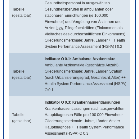
Gesundheitspersonal in ausgewählten
Tabelle
Gesundheitsberufen in ambulanten oder
(gestaltbar)
stationären Einrichtungen (je 100.000
Einwohner) und Vergütung von Ärztinnen und
Ärzten
bzw.
Pflegefachkräften (Einkommen als
Vielfaches des durchschnittlichen Einkommens).
Gliederungsmerkmale: Jahre, Länder ++ Health
System Performance Assessment (HSPA) I 0.2
Indikator O 0.1: Ambulante Arztkontakte
Ambulante Arztkontakte (geschätzte Anzahl).
Tabelle
Gliederungsmerkmale: Jahre, Länder, Stratum
(gestaltbar)
(nach Urbanisierungsgrad, Geschlecht, Alter) ++
Health System Performance Assessment (HSPA)
O 0.1
Indikator O 0.3: Krankenhausentlassungen
Krankenhausentlassungen nach ausgewählten
Tabelle
Hauptdiagnosen Fälle pro 100.000 Einwohner.
(gestaltbar)
Gliederungsmerkmale: Jahre, Länder, Art der
Hauptdiagnose ++ Health System Performance
Assessment (HSPA) O 0.3