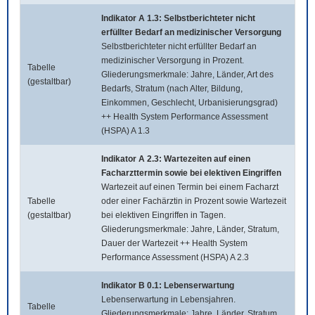
Indikator A 1.3: Selbstberichteter nicht
erfüllter Bedarf an medizinischer Versorgung
Selbstberichteter nicht erfüllter Bedarf an
medizinischer Versorgung in Prozent.
Tabelle
Gliederungsmerkmale: Jahre, Länder, Art des
(gestaltbar)
Bedarfs, Stratum (nach Alter, Bildung,
Einkommen, Geschlecht, Urbanisierungsgrad)
++ Health System Performance Assessment
(HSPA) A 1.3
Indikator A 2.3: Wartezeiten auf einen
Facharzttermin sowie bei elektiven Eingriffen
Wartezeit auf einen Termin bei einem Facharzt
Tabelle
oder einer Fachärztin in Prozent sowie Wartezeit
(gestaltbar)
bei elektiven Eingriffen in Tagen.
Gliederungsmerkmale: Jahre, Länder, Stratum,
Dauer der Wartezeit ++ Health System
Performance Assessment (HSPA) A 2.3
Indikator B 0.1: Lebenserwartung
Lebenserwartung in Lebensjahren.
Tabelle
Gliederungsmerkmale: Jahre, Länder, Stratum