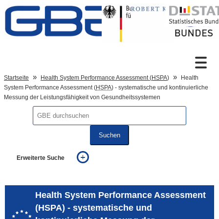
Zum Inhalt
Suche
Startseite
Health System Performance Assessment (
HSPA
)
Health
System Performance Assessment (
HSPA
) - systematische und kontinuierliche
Messung der Leistungsfähigkeit von Gesundheitssystemen
Sprachumschaltung
Suchen
Fußzeile
Erweiterte Suche
... alle Worte
... eines der Worte
... genau diesen Ausdruck
Health System Performance Assessment
auch in allen Texten suchen (Volltextsuche)
(HSPA) - systematische und
auch Synonyme einbeziehen
auch ähnlich geschriebenes einbeziehen