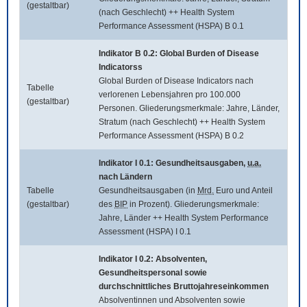
(gestaltbar)
(nach Geschlecht) ++ Health System
Performance Assessment (HSPA) B 0.1
Indikator B 0.2:
Global Burden of Disease
Indicatorss
Global Burden of Disease Indicators
nach
Tabelle
verlorenen Lebensjahren pro 100.000
(gestaltbar)
Personen. Gliederungsmerkmale: Jahre, Länder,
Stratum (nach Geschlecht) ++ Health System
Performance Assessment (HSPA) B 0.2
Indikator I 0.1: Gesundheitsausgaben,
u.a.
nach Ländern
Tabelle
Gesundheitsausgaben (in
Mrd.
Euro und Anteil
(gestaltbar)
des
BIP
in Prozent). Gliederungsmerkmale:
Jahre, Länder ++ Health System Performance
Assessment (HSPA) I 0.1
Indikator I 0.2: Absolventen,
Gesundheitspersonal sowie
durchschnittliches Bruttojahreseinkommen
Absolventinnen und Absolventen sowie