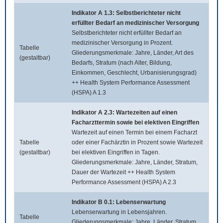
Indikator A 1.3: Selbstberichteter nicht
erfüllter Bedarf an medizinischer Versorgung
Selbstberichteter nicht erfüllter Bedarf an
medizinischer Versorgung in Prozent.
Tabelle
Gliederungsmerkmale: Jahre, Länder, Art des
(gestaltbar)
Bedarfs, Stratum (nach Alter, Bildung,
Einkommen, Geschlecht, Urbanisierungsgrad)
++ Health System Performance Assessment
(HSPA) A 1.3
Indikator A 2.3: Wartezeiten auf einen
Facharzttermin sowie bei elektiven Eingriffen
Wartezeit auf einen Termin bei einem Facharzt
Tabelle
oder einer Fachärztin in Prozent sowie Wartezeit
(gestaltbar)
bei elektiven Eingriffen in Tagen.
Gliederungsmerkmale: Jahre, Länder, Stratum,
Dauer der Wartezeit ++ Health System
Performance Assessment (HSPA) A 2.3
Indikator B 0.1: Lebenserwartung
Lebenserwartung in Lebensjahren.
Tabelle
Gliederungsmerkmale: Jahre, Länder, Stratum