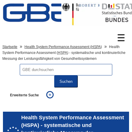
Zum Inhalt
Suche
Startseite
Health System Performance Assessment (
HSPA
)
Health
System Performance Assessment (
HSPA
) - systematische und kontinuierliche
Messung der Leistungsfähigkeit von Gesundheitssystemen
Sprachumschaltung
Suchen
Fußzeile
Erweiterte Suche
... alle Worte
... eines der Worte
... genau diesen Ausdruck
Health System Performance Assessment
auch in allen Texten suchen (Volltextsuche)
(HSPA) - systematische und
auch Synonyme einbeziehen
auch ähnlich geschriebenes einbeziehen