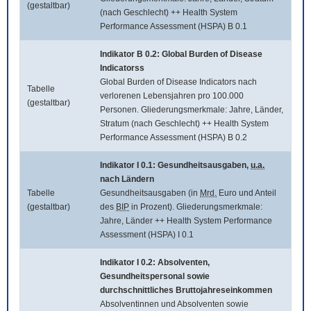
(gestaltbar)
(nach Geschlecht) ++ Health System
Performance Assessment (HSPA) B 0.1
Indikator B 0.2:
Global Burden of Disease
Indicatorss
Global Burden of Disease Indicators
nach
Tabelle
verlorenen Lebensjahren pro 100.000
(gestaltbar)
Personen. Gliederungsmerkmale: Jahre, Länder,
Stratum (nach Geschlecht) ++ Health System
Performance Assessment (HSPA) B 0.2
Indikator I 0.1: Gesundheitsausgaben,
u.a.
nach Ländern
Tabelle
Gesundheitsausgaben (in
Mrd.
Euro und Anteil
(gestaltbar)
des
BIP
in Prozent). Gliederungsmerkmale:
Jahre, Länder ++ Health System Performance
Assessment (HSPA) I 0.1
Indikator I 0.2: Absolventen,
Gesundheitspersonal sowie
durchschnittliches Bruttojahreseinkommen
Absolventinnen und Absolventen sowie