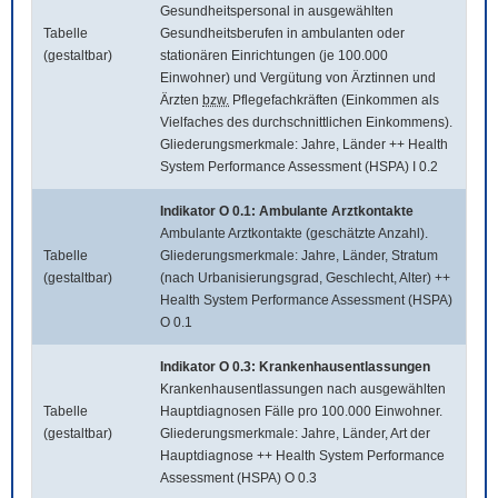
Gesundheitspersonal in ausgewählten
Tabelle
Gesundheitsberufen in ambulanten oder
(gestaltbar)
stationären Einrichtungen (je 100.000
Einwohner) und Vergütung von Ärztinnen und
Ärzten
bzw.
Pflegefachkräften (Einkommen als
Vielfaches des durchschnittlichen Einkommens).
Gliederungsmerkmale: Jahre, Länder ++ Health
System Performance Assessment (HSPA) I 0.2
Indikator O 0.1: Ambulante Arztkontakte
Ambulante Arztkontakte (geschätzte Anzahl).
Tabelle
Gliederungsmerkmale: Jahre, Länder, Stratum
(gestaltbar)
(nach Urbanisierungsgrad, Geschlecht, Alter) ++
Health System Performance Assessment (HSPA)
O 0.1
Indikator O 0.3: Krankenhausentlassungen
Krankenhausentlassungen nach ausgewählten
Tabelle
Hauptdiagnosen Fälle pro 100.000 Einwohner.
(gestaltbar)
Gliederungsmerkmale: Jahre, Länder, Art der
Hauptdiagnose ++ Health System Performance
Assessment (HSPA) O 0.3