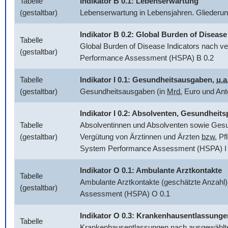
Tabelle
Indikator B 0.1: Lebenserwartung
(gestaltbar)
Lebenserwartung in Lebensjahren. Glieder
Indikator B 0.2:
Global Burden of Disease
Tabelle
Global Burden of Disease Indicators
nach ve
(gestaltbar)
Performance Assessment (HSPA) B 0.2
Tabelle
Indikator I 0.1: Gesundheitsausgaben,
u.a
(gestaltbar)
Gesundheitsausgaben (in
Mrd.
Euro und Ant
Indikator I 0.2: Absolventen, Gesundhei
Tabelle
Absolventinnen und Absolventen sowie Gesun
(gestaltbar)
Vergütung von Ärztinnen und Ärzten
bzw.
Pfl
System Performance Assessment (HSPA) I 
Indikator O 0.1: Ambulante Arztkontakte
Tabelle
Ambulante Arztkontakte (geschätzte Anzahl)
(gestaltbar)
Assessment (HSPA) O 0.1
Indikator O 0.3: Krankenhausentlassunge
Tabelle
Krankenhausentlassungen nach ausgewählten