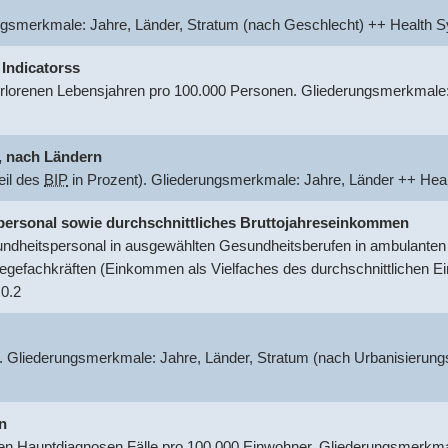
ungsmerkmale: Jahre, Länder, Stratum (nach Geschlecht) ++ Healt
 Indicatorss
rlorenen Lebensjahren pro 100.000 Personen. Gliederungsmerkmale:
.
nach Ländern
eil des
BIP
in Prozent). Gliederungsmerkmale: Jahre, Länder ++ He
tspersonal sowie durchschnittliches Bruttojahreseinkommen
dheitspersonal in ausgewählten Gesundheitsberufen in ambulanten o
egefachkräften (Einkommen als Vielfaches des durchschnittlichen 
0.2
. Gliederungsmerkmale: Jahre, Länder, Stratum (nach Urbanisierung
n
 Hauptdiagnosen Fälle pro 100.000 Einwohner. Gliederungsmerkmal