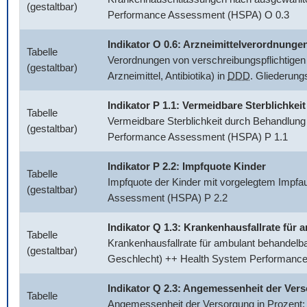
(gestaltbar)
Performance Assessment (HSPA) O 0.3
Indikator O 0.6: Arzneimittelverordnunge
Tabelle
Verordnungen von verschreibungspflichtigen 
(gestaltbar)
Arzneimittel, Antibiotika) in
DDD
. Gliederun
Indikator P 1.1: Vermeidbare Sterblichkeit
Tabelle
Vermeidbare Sterblichkeit durch Behandlung
(gestaltbar)
Performance Assessment (HSPA) P 1.1
Indikator P 2.2: Impfquote Kinder
Tabelle
Impfquote der Kinder mit vorgelegtem Impfa
(gestaltbar)
Assessment (HSPA) P 2.2
Indikator Q 1.3: Krankenhausfallrate fü
Tabelle
Krankenhausfallrate für ambulant behandelb
(gestaltbar)
Geschlecht) ++ Health System Performanc
Indikator Q 2.3: Angemessenheit der Ver
Tabelle
Angemessenheit der Versorgung in Prozent: