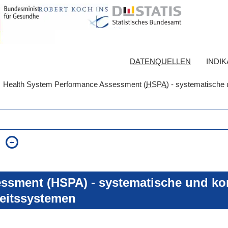
DATENQUELLEN
INDI
Health System Performance Assessment (
HSPA
) - systematische 
auch in allen Texten suchen (Volltextsuche)
e
auch Synonyme einbeziehen
 Ausdruck
auch ähnlich geschriebenes einbeziehen
ssment (HSPA) - systematische und kon
eitssystemen