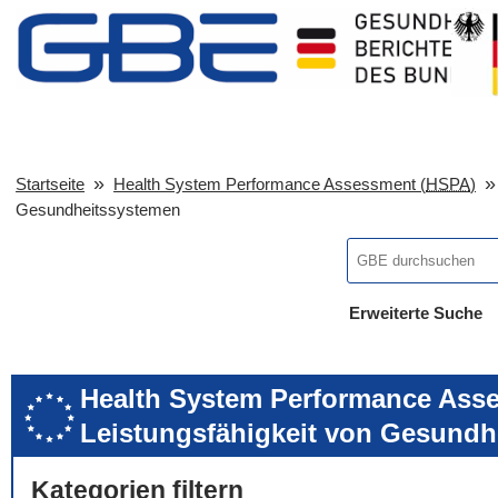
Startseite
Health System Performance Assessment (
HSPA
)
Gesundheitssystemen
Erweiterte Suche
... alle Worte
... eines der Wort
... genau diesen
Health System Performance Asse
Leistungsfähigkeit von Gesundh
Kategorien filtern