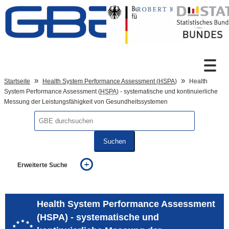
Zum Inhalt
Suche
Startseite
Health System Performance Assessment (
HSPA
)
Health
System Performance Assessment (
HSPA
) - systematische und kontinuierliche
Messung der Leistungsfähigkeit von Gesundheitssystemen
Sprachumschaltung
Suchen
Fußzeile
Erweiterte Suche
... alle Worte
... eines der Worte
... genau diesen Ausdruck
Health System Performance Assessment
auch in allen Texten suchen (Volltextsuche)
(HSPA) - systematische und
auch Synonyme einbeziehen
auch ähnlich geschriebenes einbeziehen