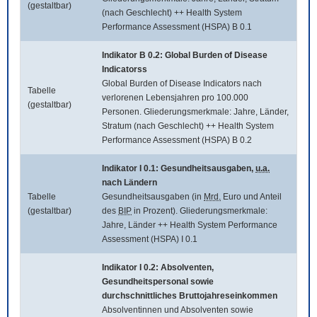
(gestaltbar)
(nach Geschlecht) ++ Health System
Performance Assessment (HSPA) B 0.1
Indikator B 0.2:
Global Burden of Disease
Indicatorss
Global Burden of Disease Indicators
nach
Tabelle
verlorenen Lebensjahren pro 100.000
(gestaltbar)
Personen. Gliederungsmerkmale: Jahre, Länder,
Stratum (nach Geschlecht) ++ Health System
Performance Assessment (HSPA) B 0.2
Indikator I 0.1: Gesundheitsausgaben,
u.a.
nach Ländern
Tabelle
Gesundheitsausgaben (in
Mrd.
Euro und Anteil
(gestaltbar)
des
BIP
in Prozent). Gliederungsmerkmale:
Jahre, Länder ++ Health System Performance
Assessment (HSPA) I 0.1
Indikator I 0.2: Absolventen,
Gesundheitspersonal sowie
durchschnittliches Bruttojahreseinkommen
Absolventinnen und Absolventen sowie