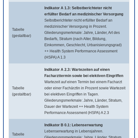
Indikator A 1.3: Selbstberichteter nicht
erfüllter Bedarf an medizinischer Versorgung
Selbstberichteter nicht erfüllter Bedarf an
medizinischer Versorgung in Prozent.
Tabelle
Gliederungsmerkmale: Jahre, Länder, Art des
(gestaltbar)
Bedarfs, Stratum (nach Alter, Bildung,
Einkommen, Geschlecht, Urbanisierungsgrad)
++ Health System Performance Assessment
(HSPA) A 1.3
Indikator A 2.3: Wartezeiten auf einen
Facharzttermin sowie bei elektiven Eingriffen
Wartezeit auf einen Termin bei einem Facharzt
Tabelle
oder einer Fachärztin in Prozent sowie Wartezeit
(gestaltbar)
bei elektiven Eingriffen in Tagen.
Gliederungsmerkmale: Jahre, Länder, Stratum,
Dauer der Wartezeit ++ Health System
Performance Assessment (HSPA) A 2.3
Indikator B 0.1: Lebenserwartung
Lebenserwartung in Lebensjahren.
Tabelle
Gliederungsmerkmale: Jahre, Länder, Stratum