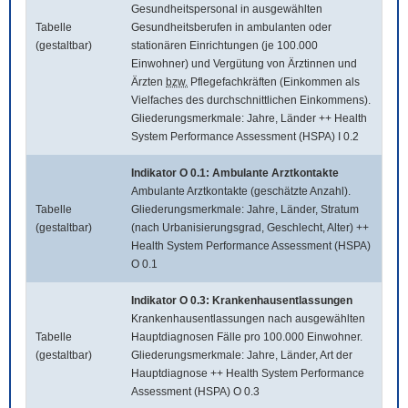
Gesundheitspersonal in ausgewählten
Tabelle
Gesundheitsberufen in ambulanten oder
(gestaltbar)
stationären Einrichtungen (je 100.000
Einwohner) und Vergütung von Ärztinnen und
Ärzten
bzw.
Pflegefachkräften (Einkommen als
Vielfaches des durchschnittlichen Einkommens).
Gliederungsmerkmale: Jahre, Länder ++ Health
System Performance Assessment (HSPA) I 0.2
Indikator O 0.1: Ambulante Arztkontakte
Ambulante Arztkontakte (geschätzte Anzahl).
Tabelle
Gliederungsmerkmale: Jahre, Länder, Stratum
(gestaltbar)
(nach Urbanisierungsgrad, Geschlecht, Alter) ++
Health System Performance Assessment (HSPA)
O 0.1
Indikator O 0.3: Krankenhausentlassungen
Krankenhausentlassungen nach ausgewählten
Tabelle
Hauptdiagnosen Fälle pro 100.000 Einwohner.
(gestaltbar)
Gliederungsmerkmale: Jahre, Länder, Art der
Hauptdiagnose ++ Health System Performance
Assessment (HSPA) O 0.3