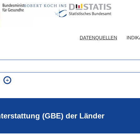
DATENQUELLEN
INDI
auch in allen Texten suchen (Volltextsuche)
e
auch Synonyme einbeziehen
 Ausdruck
auch ähnlich geschriebenes einbeziehen
hterstattung (GBE) der Länder