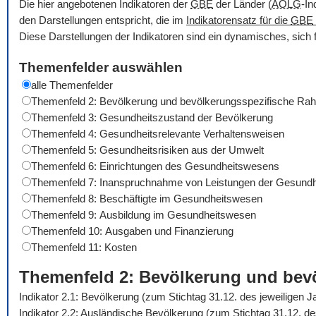
Die hier angebotenen Indikatoren der
GBE
der Länder (
AOLG
-In
den Darstellungen entspricht, die im
Indikatorensatz für die
GBE
Diese Darstellungen der Indikatoren sind ein dynamisches, sich 
Themenfelder auswählen
alle Themenfelder
Themenfeld 2: Bevölkerung und bevölkerungsspezifische R
Themenfeld 3: Gesundheitszustand der Bevölkerung
Themenfeld 4: Gesundheitsrelevante Verhaltensweisen
Themenfeld 5: Gesundheitsrisiken aus der Umwelt
Themenfeld 6: Einrichtungen des Gesundheitswesens
Themenfeld 7: Inanspruchnahme von Leistungen der Gesundh
Themenfeld 8: Beschäftigte im Gesundheitswesen
Themenfeld 9: Ausbildung im Gesundheitswesen
Themenfeld 10: Ausgaben und Finanzierung
Themenfeld 11: Kosten
Themenfeld 2: Bevölkerung und be
Indikator 2.1: Bevölkerung (zum Stichtag 31.12. des jeweiligen 
Indikator 2.2: Ausländische Bevölkerung (zum Stichtag 31.12. d