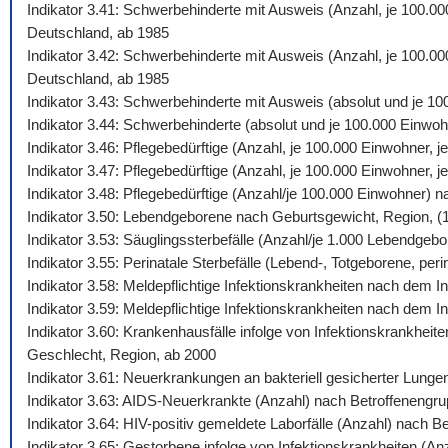
Indikator 3.41: Schwerbehinderte mit Ausweis (Anzahl, je 100.0
Deutschland, ab 1985
Indikator 3.42: Schwerbehinderte mit Ausweis (Anzahl, je 100.00
Deutschland, ab 1985
Indikator 3.43: Schwerbehinderte mit Ausweis (absolut und je 1
Indikator 3.44: Schwerbehinderte (absolut und je 100.000 Einw
Indikator 3.46: Pflegebedürftige (Anzahl, je 100.000 Einwohner,
Indikator 3.47: Pflegebedürftige (Anzahl, je 100.000 Einwohner,
Indikator 3.48: Pflegebedürftige (Anzahl/je 100.000 Einwohner) 
Indikator 3.50: Lebendgeborene nach Geburtsgewicht, Region, (
Indikator 3.53: Säuglingssterbefälle (Anzahl/je 1.000 Lebendgeb
Indikator 3.55: Perinatale Sterbefälle (Lebend-, Totgeborene, peri
Indikator 3.58: Meldepflichtige Infektionskrankheiten nach dem
Indikator 3.59: Meldepflichtige Infektionskrankheiten nach dem 
Indikator 3.60: Krankenhausfälle infolge von Infektionskrankhei
Geschlecht, Region, ab 2000
Indikator 3.61: Neuerkrankungen an bakteriell gesicherter Lung
Indikator 3.63: AIDS-Neuerkrankte (Anzahl) nach Betroffenengr
Indikator 3.64: HIV-positiv gemeldete Laborfälle (Anzahl) nach 
Indikator 3.65: Gestorbene infolge von Infektionskrankheiten (A