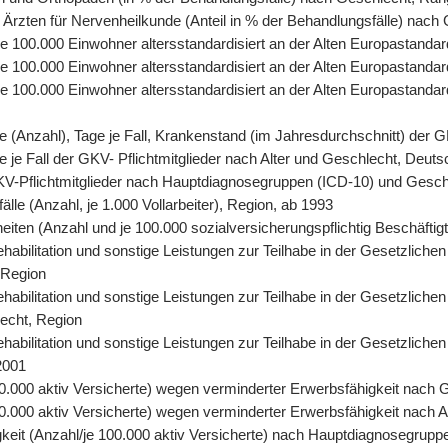
 Ärzten für Nervenheilkunde (Anteil in % der Behandlungsfälle) nach
, je 100.000 Einwohner altersstandardisiert an der Alten Europastand
 je 100.000 Einwohner altersstandardisiert an der Alten Europastand
, je 100.000 Einwohner altersstandardisiert an der Alten Europasta
tage (Anzahl), Tage je Fall, Krankenstand (im Jahresdurchschnitt) der
age je Fall der GKV- Pflichtmitglieder nach Alter und Geschlecht, Deut
r GKV-Pflichtmitglieder nach Hauptdiagnosegruppen (ICD-10) und Gesc
älle (Anzahl, je 1.000 Vollarbeiter), Region, ab 1993
eiten (Anzahl und je 100.000 sozialversicherungspflichtig Beschäfti
abilitation und sonstige Leistungen zur Teilhabe in der Gesetzlichen
 Region
abilitation und sonstige Leistungen zur Teilhabe in der Gesetzlichen
lecht, Region
abilitation und sonstige Leistungen zur Teilhabe in der Gesetzliche
2001
0.000 aktiv Versicherte) wegen verminderter Erwerbsfähigkeit nach 
.000 aktiv Versicherte) wegen verminderter Erwerbsfähigkeit nach A
keit (Anzahl/je 100.000 aktiv Versicherte) nach Hauptdiagnosegrupp