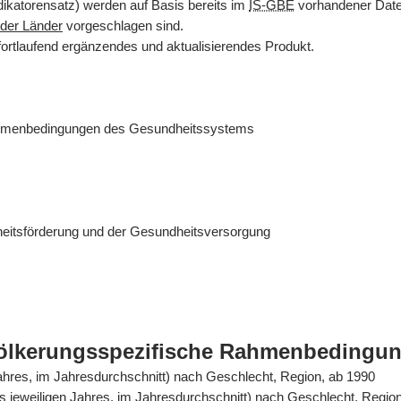
dikatorensatz) werden auf Basis bereits im
IS-GBE
vorhandener Daten
der Länder
vorgeschlagen sind.
fortlaufend ergänzendes und aktualisierendes Produkt.
ahmenbedingungen des Gesundheitssystems
eitsförderung und der Gesundheitsversorgung
völkerungsspezifische Rahmenbedingu
Jahres, im Jahresdurchschnitt) nach Geschlecht, Region, ab 1990
es jeweiligen Jahres, im Jahresdurchschnitt) nach Geschlecht, Regio