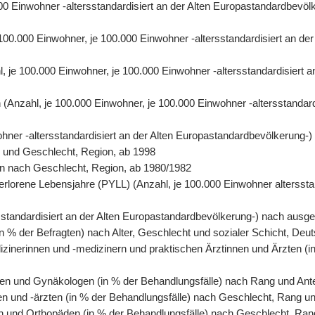
0.000 Einwohner -altersstandardisiert an der Alten Europastandardbe
e 100.000 Einwohner, je 100.000 Einwohner -altersstandardisiert an 
hl, je 100.000 Einwohner, je 100.000 Einwohner -altersstandardisiert
ren (Anzahl, je 100.000 Einwohner, je 100.000 Einwohner -altersstanda
wohner -altersstandardisiert an der Alten Europastandardbevölkerung-
r und Geschlecht, Region, ab 1998
rson nach Geschlecht, Region, ab 1980/1982
erlorene Lebensjahre (PYLL) (Anzahl, je 100.000 Einwohner altersstan
tersstandardisiert an der Alten Europastandardbevölkerung-) nach au
n % der Befragten) nach Alter, Geschlecht und sozialer Schicht, Deu
izinerinnen und -medizinern und praktischen Ärztinnen und Ärzten (i
en und Gynäkologen (in % der Behandlungsfälle) nach Rang und Antei
en und -ärzten (in % der Behandlungsfälle) nach Geschlecht, Rang un
n und Orthopäden (in % der Behandlungsfälle) nach Geschlecht, Rang