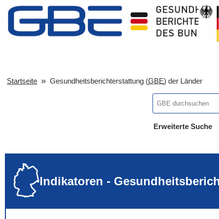
Startseite
Gesundheitsberichterstattung (
GBE
) der Länder
Erweiterte Suche
... alle Worte
... eines der Wort
... genau diesen
Indikatoren - Gesundheitsberic