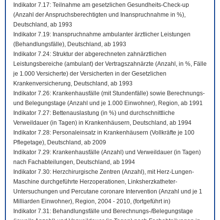
Indikator 7.17: Teilnahme am gesetzlichen Gesundheits-Check-up
(Anzahl der Anspruchsberechtigten und Inanspruchnahme in %),
Deutschland, ab 1993
Indikator 7.19: Inanspruchnahme ambulanter ärztlicher Leistungen
(Behandlungsfälle), Deutschland, ab 1993
Indikator 7.24: Struktur der abgerechneten zahnärztlichen
Leistungsbereiche (ambulant) der Vertragszahnärzte (Anzahl, in %, Fälle
je 1.000 Versicherte) der Versicherten in der Gesetzlichen
Krankenversicherung, Deutschland, ab 1993
Indikator 7.26: Krankenhausfälle (mit Stundenfälle) sowie Berechnungs-
und Belegungstage (Anzahl und je 1.000 Einwohner), Region, ab 1991
Indikator 7.27: Bettenauslastung (in %) und durchschnittliche
Verweildauer (in Tagen) in Krankenhäusern, Deutschland, ab 1994
Indikator 7.28: Personaleinsatz in Krankenhäusern (Vollkräfte je 100
Pflegetage), Deutschland, ab 2009
Indikator 7.29: Krankenhausfälle (Anzahl) und Verweildauer (in Tagen)
nach Fachabteilungen, Deutschland, ab 1994
Indikator 7.30: Herzchirurgische Zentren (Anzahl), mit Herz-Lungen-
Maschine durchgeführte Herzoperationen, Linksherzkatheter-
Untersuchungen und Percutane coronare Intervention (Anzahl und je 1
Milliarden Einwohner), Region, 2004 - 2010, (fortgeführt in)
Indikator 7.31: Behandlungsfälle und Berechnungs-/Belegungstage