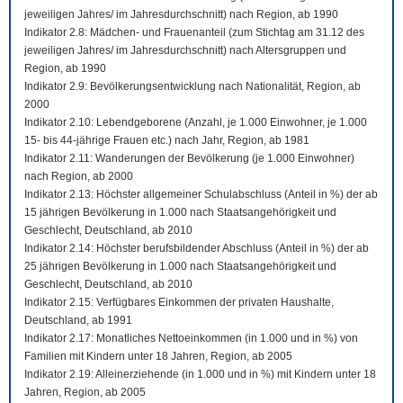
jeweiligen Jahres/ im Jahresdurchschnitt) nach Region, ab 1990
Indikator 2.8: Mädchen- und Frauenanteil (zum Stichtag am 31.12 des
jeweiligen Jahres/ im Jahresdurchschnitt) nach Altersgruppen und
Region, ab 1990
Indikator 2.9: Bevölkerungsentwicklung nach Nationalität, Region, ab
2000
Indikator 2.10: Lebendgeborene (Anzahl, je 1.000 Einwohner, je 1.000
15- bis 44-jährige Frauen etc.) nach Jahr, Region, ab 1981
Indikator 2.11: Wanderungen der Bevölkerung (je 1.000 Einwohner)
nach Region, ab 2000
Indikator 2.13: Höchster allgemeiner Schulabschluss (Anteil in %) der ab
15 jährigen Bevölkerung in 1.000 nach Staatsangehörigkeit und
Geschlecht, Deutschland, ab 2010
Indikator 2.14: Höchster berufsbildender Abschluss (Anteil in %) der ab
25 jährigen Bevölkerung in 1.000 nach Staatsangehörigkeit und
Geschlecht, Deutschland, ab 2010
Indikator 2.15: Verfügbares Einkommen der privaten Haushalte,
Deutschland, ab 1991
Indikator 2.17: Monatliches Nettoeinkommen (in 1.000 und in %) von
Familien mit Kindern unter 18 Jahren, Region, ab 2005
Indikator 2.19: Alleinerziehende (in 1.000 und in %) mit Kindern unter 18
Jahren, Region, ab 2005