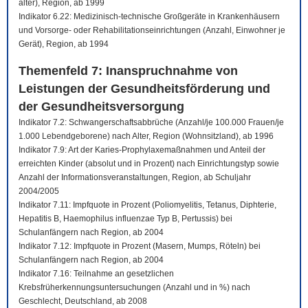
älter), Region, ab 1999
Indikator 6.22: Medizinisch-technische Großgeräte in Krankenhäusern
und Vorsorge- oder Rehabilitationseinrichtungen (Anzahl, Einwohner je
Gerät), Region, ab 1994
Themenfeld 7: Inanspruchnahme von
Leistungen der Gesundheitsförderung und
der Gesundheitsversorgung
Indikator 7.2: Schwangerschaftsabbrüche (Anzahl/je 100.000 Frauen/je
1.000 Lebendgeborene) nach Alter, Region (Wohnsitzland), ab 1996
Indikator 7.9: Art der Karies-Prophylaxemaßnahmen und Anteil der
erreichten Kinder (absolut und in Prozent) nach Einrichtungstyp sowie
Anzahl der Informationsveranstaltungen, Region, ab Schuljahr
2004/2005
Indikator 7.11: Impfquote in Prozent (Poliomyelitis, Tetanus, Diphterie,
Hepatitis B, Haemophilus influenzae Typ B, Pertussis) bei
Schulanfängern nach Region, ab 2004
Indikator 7.12: Impfquote in Prozent (Masern, Mumps, Röteln) bei
Schulanfängern nach Region, ab 2004
Indikator 7.16: Teilnahme an gesetzlichen
Krebsfrüherkennungsuntersuchungen (Anzahl und in %) nach
Geschlecht, Deutschland, ab 2008