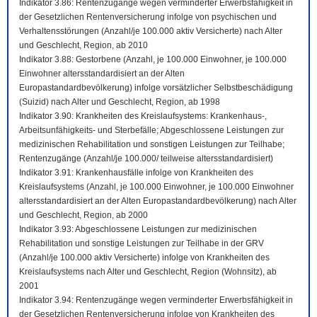
Indikator 3.86: Rentenzugänge wegen verminderter Erwerbsfähigkeit in
der Gesetzlichen Rentenversicherung infolge von psychischen und
Verhaltensstörungen (Anzahl/je 100.000 aktiv Versicherte) nach Alter
und Geschlecht, Region, ab 2010
Indikator 3.88: Gestorbene (Anzahl, je 100.000 Einwohner, je 100.000
Einwohner altersstandardisiert an der Alten
Europastandardbevölkerung) infolge vorsätzlicher Selbstbeschädigung
(Suizid) nach Alter und Geschlecht, Region, ab 1998
Indikator 3.90: Krankheiten des Kreislaufsystems: Krankenhaus-,
Arbeitsunfähigkeits- und Sterbefälle; Abgeschlossene Leistungen zur
medizinischen Rehabilitation und sonstigen Leistungen zur Teilhabe;
Rentenzugänge (Anzahl/je 100.000/ teilweise altersstandardisiert)
Indikator 3.91: Krankenhausfälle infolge von Krankheiten des
Kreislaufsystems (Anzahl, je 100.000 Einwohner, je 100.000 Einwohner
altersstandardisiert an der Alten Europastandardbevölkerung) nach Alter
und Geschlecht, Region, ab 2000
Indikator 3.93: Abgeschlossene Leistungen zur medizinischen
Rehabilitation und sonstige Leistungen zur Teilhabe in der GRV
(Anzahl/je 100.000 aktiv Versicherte) infolge von Krankheiten des
Kreislaufsystems nach Alter und Geschlecht, Region (Wohnsitz), ab
2001
Indikator 3.94: Rentenzugänge wegen verminderter Erwerbsfähigkeit in
der Gesetzlichen Rentenversicherung infolge von Krankheiten des