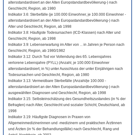
altersstandardisiert an der Alten Europstandardbevölkerung-) nach
Geschlecht, Region, ab 1980
Indikator 3.6: Sterbefälle (je 100.000 Einwohner, je 100.000 Einwohner -
altersstandardisiert an der Alten Europastandardbevölkerung-) nach
Alter und Geschlecht, Region, ab 1998
Indikator 3.8: Häufigste Todesursachen (ICD-Klassen) nach Alter und
Geschlecht, Region, ab 1998
Indikator 3.9: Lebenserwartung im Alter von ... in Jahren je Person nach
Geschlecht, Region, ab 1980/1982
Indikator 3.12: Durch Tod vor Vollendung des 65. Lebensjahres
verlorene Lebensjahre (PYLL) (Anzahl, je 100.000 Einwohner
altersstandardisiert, in %) unter Ausschluss der unter Einjährigen nach
Todesursachen und Geschlecht, Region, ab 1980
Indikator 3.13: Vermeidbare Sterbefälle (Anzahl/je 100.000 -
altersstandardisiert an der Alten Europastandardbevölkerung-) nach
ausgewählten Diagnosen und Geschlecht, Region, ab 1998
Indikator 3.15: Selbsteinschätzung des Gesundheitszustandes (in % der
Befragten) nach Alter, Geschlecht und sozialer Schicht, Deutschland, ab
1998
Indikator 3.19: Häufigste Diagnosen in Praxen von
Allgemeinmedizinerinnen und -medizinern und praktischen Ärztinnen
und Ärzten (in % der Behandlungsfälle) nach Geschlecht, Rang und