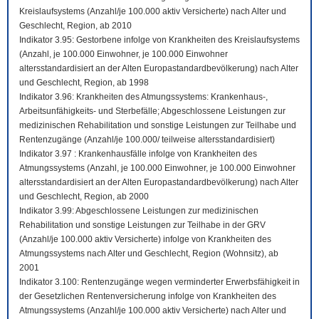
Kreislaufsystems (Anzahl/je 100.000 aktiv Versicherte) nach Alter und
Geschlecht, Region, ab 2010
Indikator 3.95: Gestorbene infolge von Krankheiten des Kreislaufsystems
(Anzahl, je 100.000 Einwohner, je 100.000 Einwohner
altersstandardisiert an der Alten Europastandardbevölkerung) nach Alter
und Geschlecht, Region, ab 1998
Indikator 3.96: Krankheiten des Atmungssystems: Krankenhaus-,
Arbeitsunfähigkeits- und Sterbefälle; Abgeschlossene Leistungen zur
medizinischen Rehabilitation und sonstige Leistungen zur Teilhabe und
Rentenzugänge (Anzahl/je 100.000/ teilweise altersstandardisiert)
Indikator 3.97 : Krankenhausfälle infolge von Krankheiten des
Atmungssystems (Anzahl, je 100.000 Einwohner, je 100.000 Einwohner
altersstandardisiert an der Alten Europastandardbevölkerung) nach Alter
und Geschlecht, Region, ab 2000
Indikator 3.99: Abgeschlossene Leistungen zur medizinischen
Rehabilitation und sonstige Leistungen zur Teilhabe in der GRV
(Anzahl/je 100.000 aktiv Versicherte) infolge von Krankheiten des
Atmungssystems nach Alter und Geschlecht, Region (Wohnsitz), ab
2001
Indikator 3.100: Rentenzugänge wegen verminderter Erwerbsfähigkeit in
der Gesetzlichen Rentenversicherung infolge von Krankheiten des
Atmungssystems (Anzahl/je 100.000 aktiv Versicherte) nach Alter und