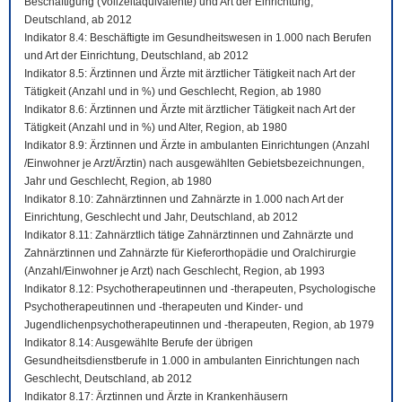
Beschäftigung (Vollzeitäquivalente) und Art der Einrichtung,
Deutschland, ab 2012
Indikator 8.4: Beschäftigte im Gesundheitswesen in 1.000 nach Berufen
und Art der Einrichtung, Deutschland, ab 2012
Indikator 8.5: Ärztinnen und Ärzte mit ärztlicher Tätigkeit nach Art der
Tätigkeit (Anzahl und in %) und Geschlecht, Region, ab 1980
Indikator 8.6: Ärztinnen und Ärzte mit ärztlicher Tätigkeit nach Art der
Tätigkeit (Anzahl und in %) und Alter, Region, ab 1980
Indikator 8.9: Ärztinnen und Ärzte in ambulanten Einrichtungen (Anzahl
/Einwohner je Arzt/Ärztin) nach ausgewählten Gebietsbezeichnungen,
Jahr und Geschlecht, Region, ab 1980
Indikator 8.10: Zahnärztinnen und Zahnärzte in 1.000 nach Art der
Einrichtung, Geschlecht und Jahr, Deutschland, ab 2012
Indikator 8.11: Zahnärztlich tätige Zahnärztinnen und Zahnärzte und
Zahnärztinnen und Zahnärzte für Kieferorthopädie und Oralchirurgie
(Anzahl/Einwohner je Arzt) nach Geschlecht, Region, ab 1993
Indikator 8.12: Psychotherapeutinnen und -therapeuten, Psychologische
Psychotherapeutinnen und -therapeuten und Kinder- und
Jugendlichenpsychotherapeutinnen und -therapeuten, Region, ab 1979
Indikator 8.14: Ausgewählte Berufe der übrigen
Gesundheitsdienstberufe in 1.000 in ambulanten Einrichtungen nach
Geschlecht, Deutschland, ab 2012
Indikator 8.17: Ärztinnen und Ärzte in Krankenhäusern