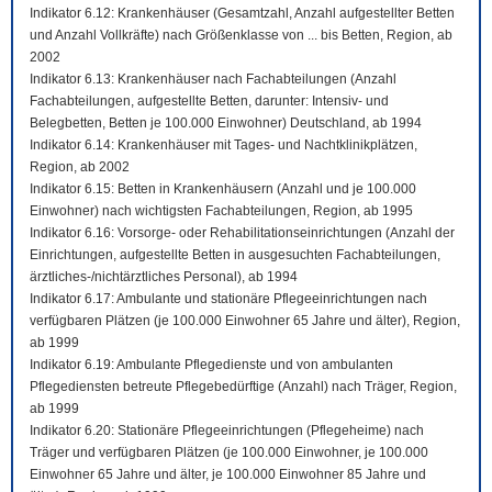
Indikator 6.12: Krankenhäuser (Gesamtzahl, Anzahl aufgestellter Betten
und Anzahl Vollkräfte) nach Größenklasse von ... bis Betten, Region, ab
2002
Indikator 6.13: Krankenhäuser nach Fachabteilungen (Anzahl
Fachabteilungen, aufgestellte Betten, darunter: Intensiv- und
Belegbetten, Betten je 100.000 Einwohner) Deutschland, ab 1994
Indikator 6.14: Krankenhäuser mit Tages- und Nachtklinikplätzen,
Region, ab 2002
Indikator 6.15: Betten in Krankenhäusern (Anzahl und je 100.000
Einwohner) nach wichtigsten Fachabteilungen, Region, ab 1995
Indikator 6.16: Vorsorge- oder Rehabilitationseinrichtungen (Anzahl der
Einrichtungen, aufgestellte Betten in ausgesuchten Fachabteilungen,
ärztliches-/nichtärztliches Personal), ab 1994
Indikator 6.17: Ambulante und stationäre Pflegeeinrichtungen nach
verfügbaren Plätzen (je 100.000 Einwohner 65 Jahre und älter), Region,
ab 1999
Indikator 6.19: Ambulante Pflegedienste und von ambulanten
Pflegediensten betreute Pflegebedürftige (Anzahl) nach Träger, Region,
ab 1999
Indikator 6.20: Stationäre Pflegeeinrichtungen (Pflegeheime) nach
Träger und verfügbaren Plätzen (je 100.000 Einwohner, je 100.000
Einwohner 65 Jahre und älter, je 100.000 Einwohner 85 Jahre und