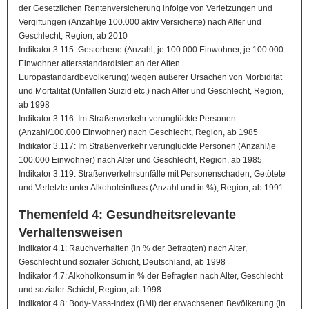
der Gesetzlichen Rentenversicherung infolge von Verletzungen und
Vergiftungen (Anzahl/je 100.000 aktiv Versicherte) nach Alter und
Geschlecht, Region, ab 2010
Indikator 3.115: Gestorbene (Anzahl, je 100.000 Einwohner, je 100.000
Einwohner altersstandardisiert an der Alten
Europastandardbevölkerung) wegen äußerer Ursachen von Morbidität
und Mortalität (Unfällen Suizid etc.) nach Alter und Geschlecht, Region,
ab 1998
Indikator 3.116: Im Straßenverkehr verunglückte Personen
(Anzahl/100.000 Einwohner) nach Geschlecht, Region, ab 1985
Indikator 3.117: Im Straßenverkehr verunglückte Personen (Anzahl/je
100.000 Einwohner) nach Alter und Geschlecht, Region, ab 1985
Indikator 3.119: Straßenverkehrsunfälle mit Personenschaden, Getötete
und Verletzte unter Alkoholeinfluss (Anzahl und in %), Region, ab 1991
Themenfeld 4: Gesundheitsrelevante
Verhaltensweisen
Indikator 4.1: Rauchverhalten (in % der Befragten) nach Alter,
Geschlecht und sozialer Schicht, Deutschland, ab 1998
Indikator 4.7: Alkoholkonsum in % der Befragten nach Alter, Geschlecht
und sozialer Schicht, Region, ab 1998
Indikator 4.8: Body-Mass-Index (BMI) der erwachsenen Bevölkerung (in