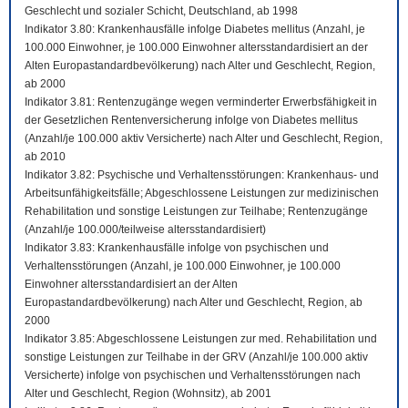
Geschlecht und sozialer Schicht, Deutschland, ab 1998
Indikator 3.80: Krankenhausfälle infolge Diabetes mellitus (Anzahl, je
100.000 Einwohner, je 100.000 Einwohner altersstandardisiert an der
Alten Europastandardbevölkerung) nach Alter und Geschlecht, Region,
ab 2000
Indikator 3.81: Rentenzugänge wegen verminderter Erwerbsfähigkeit in
der Gesetzlichen Rentenversicherung infolge von Diabetes mellitus
(Anzahl/je 100.000 aktiv Versicherte) nach Alter und Geschlecht, Region,
ab 2010
Indikator 3.82: Psychische und Verhaltensstörungen: Krankenhaus- und
Arbeitsunfähigkeitsfälle; Abgeschlossene Leistungen zur medizinischen
Rehabilitation und sonstige Leistungen zur Teilhabe; Rentenzugänge
(Anzahl/je 100.000/teilweise altersstandardisiert)
Indikator 3.83: Krankenhausfälle infolge von psychischen und
Verhaltensstörungen (Anzahl, je 100.000 Einwohner, je 100.000
Einwohner altersstandardisiert an der Alten
Europastandardbevölkerung) nach Alter und Geschlecht, Region, ab
2000
Indikator 3.85: Abgeschlossene Leistungen zur med. Rehabilitation und
sonstige Leistungen zur Teilhabe in der GRV (Anzahl/je 100.000 aktiv
Versicherte) infolge von psychischen und Verhaltensstörungen nach
Alter und Geschlecht, Region (Wohnsitz), ab 2001