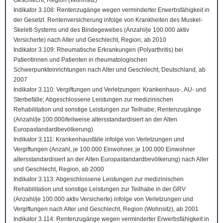
Geschlecht, Region (Wohnsitz)
Indikator 3.108: Rentenzugänge wegen verminderter Erwerbsfähigkeit in
der Gesetzl. Rentenversicherung infolge von Krankheiten des Muskel-
Skelett-Systems und des Bindegewebes (Anzahl/je 100.000 aktiv
Versicherte) nach Alter und Geschlecht, Region, ab 2010
Indikator 3.109: Rheumatische Erkrankungen (Polyarthritis) bei
Patientinnen und Patienten in rheumatologischen
Schwerpunkteinrichtungen nach Alter und Geschlecht, Deutschland, ab
2007
Indikator 3.110: Vergiftungen und Verletzungen: Krankenhaus-, AU- und
Sterbefälle; Abgeschlossene Leistungen zur medizinischen
Rehabilitation und sonstige Leistungen zur Teilhabe; Rentenzugänge
(Anzahl/je 100.000/teilweise altersstandardisiert an der Alten
Europastandardbevölkerung)
Indikator 3.111: Krankenhausfälle infolge von Verletzungen und
Vergiftungen (Anzahl, je 100.000 Einwohner, je 100.000 Einwohner
altersstandardisiert an der Alten Europastandardbevölkerung) nach Alter
und Geschlecht, Region, ab 2000
Indikator 3.113: Abgeschlossene Leistungen zur medizinischen
Rehabilitation und sonstige Leistungen zur Teilhabe in der GRV
(Anzahl/je 100.000 aktiv Versicherte) infolge von Verletzungen und
Vergiftungen nach Alter und Geschlecht, Region (Wohnsitz), ab 2001
Indikator 3.114: Rentenzugänge wegen verminderter Erwerbsfähigkeit in