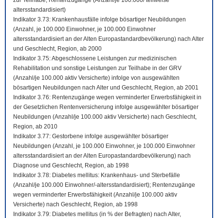
zur Teilhabe; Rentenzugänge (Anzahl/je 100.000/ teilweise
altersstandardisiert)
Indikator 3.73: Krankenhausfälle infolge bösartiger Neubildungen
(Anzahl, je 100.000 Einwohner, je 100.000 Einwohner
altersstandardisiert an der Alten Europastandardbevölkerung) nach Alter
und Geschlecht, Region, ab 2000
Indikator 3.75: Abgeschlossene Leistungen zur medizinischen
Rehabilitation und sonstige Leistungen zur Teilhabe in der GRV
(Anzahl/je 100.000 aktiv Versicherte) infolge von ausgewählten
bösartigen Neubildungen nach Alter und Geschlecht, Region, ab 2001
Indikator 3.76: Rentenzugänge wegen verminderter Erwerbsfähigkeit in
der Gesetzlichen Rentenversicherung infolge ausgewählter bösartiger
Neubildungen (Anzahl/je 100.000 aktiv Versicherte) nach Geschlecht,
Region, ab 2010
Indikator 3.77: Gestorbene infolge ausgewählter bösartiger
Neubildungen (Anzahl, je 100.000 Einwohner, je 100.000 Einwohner
altersstandardisiert an der Alten Europastandardbevölkerung) nach
Diagnose und Geschlecht, Region, ab 1998
Indikator 3.78: Diabetes mellitus: Krankenhaus- und Sterbefälle
(Anzahl/je 100.000 Einwohner/-altersstandardisiert); Rentenzugänge
wegen verminderter Erwerbsfähigkeit (Anzahl/je 100.000 aktiv
Versicherte) nach Geschlecht, Region, ab 1998
Indikator 3.79: Diabetes mellitus (in % der Befragten) nach Alter,