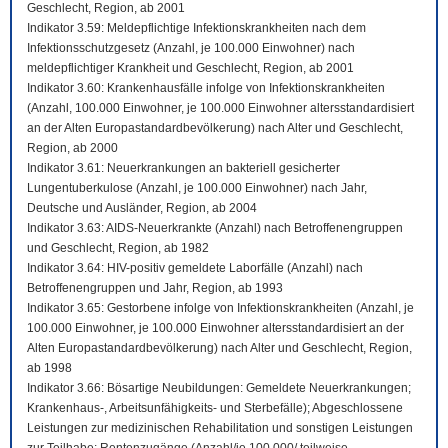
Geschlecht, Region, ab 2001
Indikator 3.59: Meldepflichtige Infektionskrankheiten nach dem
Infektionsschutzgesetz (Anzahl, je 100.000 Einwohner) nach
meldepflichtiger Krankheit und Geschlecht, Region, ab 2001
Indikator 3.60: Krankenhausfälle infolge von Infektionskrankheiten
(Anzahl, 100.000 Einwohner, je 100.000 Einwohner altersstandardisiert
an der Alten Europastandardbevölkerung) nach Alter und Geschlecht,
Region, ab 2000
Indikator 3.61: Neuerkrankungen an bakteriell gesicherter
Lungentuberkulose (Anzahl, je 100.000 Einwohner) nach Jahr,
Deutsche und Ausländer, Region, ab 2004
Indikator 3.63: AIDS-Neuerkrankte (Anzahl) nach Betroffenengruppen
und Geschlecht, Region, ab 1982
Indikator 3.64: HIV-positiv gemeldete Laborfälle (Anzahl) nach
Betroffenengruppen und Jahr, Region, ab 1993
Indikator 3.65: Gestorbene infolge von Infektionskrankheiten (Anzahl, je
100.000 Einwohner, je 100.000 Einwohner altersstandardisiert an der
Alten Europastandardbevölkerung) nach Alter und Geschlecht, Region,
ab 1998
Indikator 3.66: Bösartige Neubildungen: Gemeldete Neuerkrankungen;
Krankenhaus-, Arbeitsunfähigkeits- und Sterbefälle); Abgeschlossene
Leistungen zur medizinischen Rehabilitation und sonstigen Leistungen