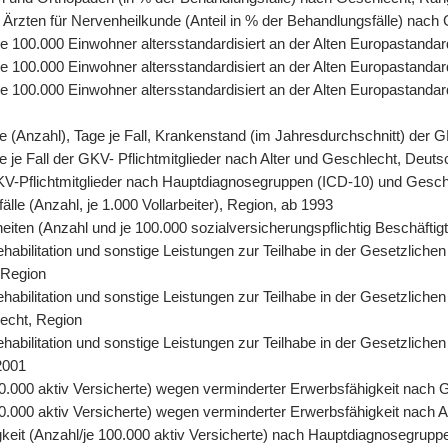
 Ärzten für Nervenheilkunde (Anteil in % der Behandlungsfälle) nach
, je 100.000 Einwohner altersstandardisiert an der Alten Europastand
 je 100.000 Einwohner altersstandardisiert an der Alten Europastand
, je 100.000 Einwohner altersstandardisiert an der Alten Europasta
tage (Anzahl), Tage je Fall, Krankenstand (im Jahresdurchschnitt) der
age je Fall der GKV- Pflichtmitglieder nach Alter und Geschlecht, Deut
r GKV-Pflichtmitglieder nach Hauptdiagnosegruppen (ICD-10) und Gesc
älle (Anzahl, je 1.000 Vollarbeiter), Region, ab 1993
eiten (Anzahl und je 100.000 sozialversicherungspflichtig Beschäfti
abilitation und sonstige Leistungen zur Teilhabe in der Gesetzlichen
 Region
abilitation und sonstige Leistungen zur Teilhabe in der Gesetzlichen
lecht, Region
abilitation und sonstige Leistungen zur Teilhabe in der Gesetzliche
2001
0.000 aktiv Versicherte) wegen verminderter Erwerbsfähigkeit nach 
.000 aktiv Versicherte) wegen verminderter Erwerbsfähigkeit nach A
keit (Anzahl/je 100.000 aktiv Versicherte) nach Hauptdiagnosegrupp