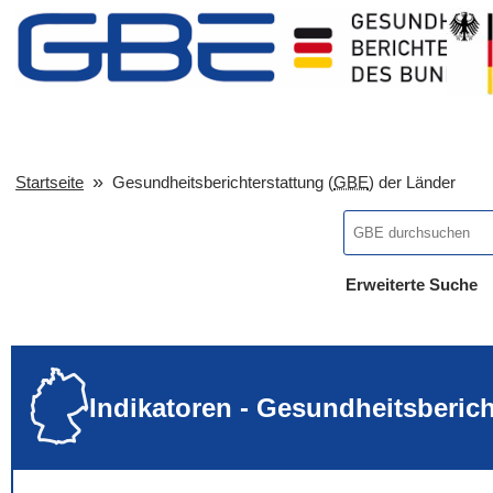
Startseite
Gesundheitsberichterstattung (
GBE
) der Länder
Erweiterte Suche
... alle Worte
... eines der Wort
... genau diesen
Indikatoren - Gesundheitsberic