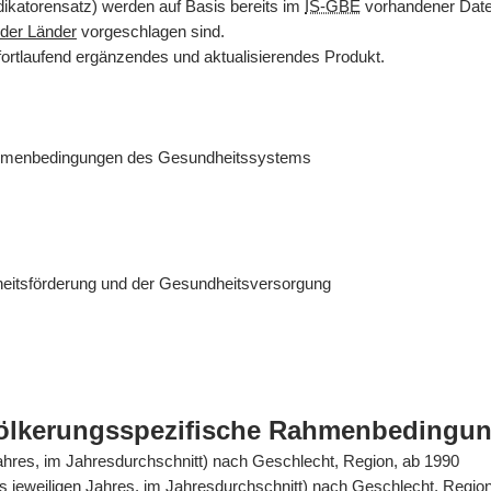
dikatorensatz) werden auf Basis bereits im
IS-GBE
vorhandener Daten
der Länder
vorgeschlagen sind.
fortlaufend ergänzendes und aktualisierendes Produkt.
ahmenbedingungen des Gesundheitssystems
eitsförderung und der Gesundheitsversorgung
völkerungsspezifische Rahmenbedingu
Jahres, im Jahresdurchschnitt) nach Geschlecht, Region, ab 1990
es jeweiligen Jahres, im Jahresdurchschnitt) nach Geschlecht, Regio