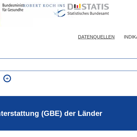
DATENQUELLEN
INDI
auch in allen Texten suchen (Volltextsuche)
e
auch Synonyme einbeziehen
 Ausdruck
auch ähnlich geschriebenes einbeziehen
hterstattung (GBE) der Länder