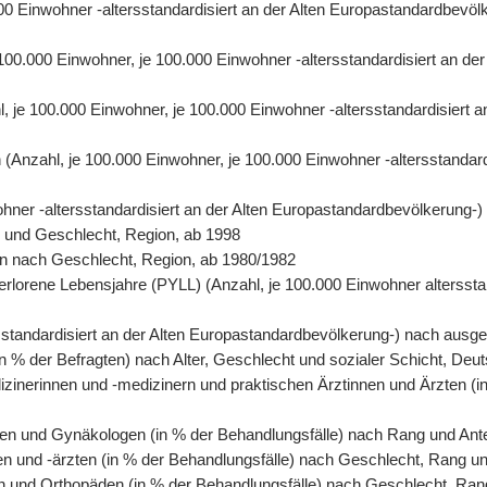
0.000 Einwohner -altersstandardisiert an der Alten Europastandardbe
e 100.000 Einwohner, je 100.000 Einwohner -altersstandardisiert an 
hl, je 100.000 Einwohner, je 100.000 Einwohner -altersstandardisiert
ren (Anzahl, je 100.000 Einwohner, je 100.000 Einwohner -altersstanda
wohner -altersstandardisiert an der Alten Europastandardbevölkerung-
r und Geschlecht, Region, ab 1998
rson nach Geschlecht, Region, ab 1980/1982
erlorene Lebensjahre (PYLL) (Anzahl, je 100.000 Einwohner altersstan
tersstandardisiert an der Alten Europastandardbevölkerung-) nach au
n % der Befragten) nach Alter, Geschlecht und sozialer Schicht, Deu
izinerinnen und -medizinern und praktischen Ärztinnen und Ärzten (i
en und Gynäkologen (in % der Behandlungsfälle) nach Rang und Antei
en und -ärzten (in % der Behandlungsfälle) nach Geschlecht, Rang un
n und Orthopäden (in % der Behandlungsfälle) nach Geschlecht, Rang