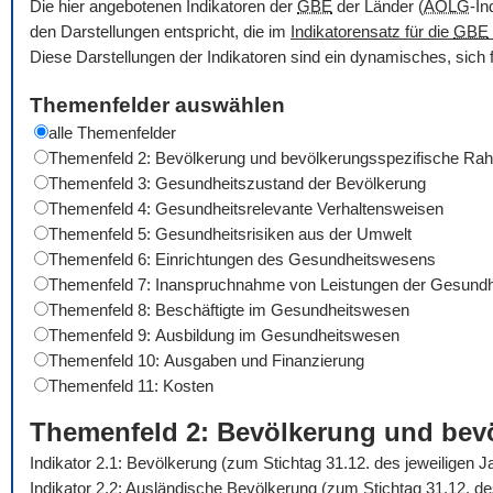
Die hier angebotenen Indikatoren der
GBE
der Länder (
AOLG
-In
den Darstellungen entspricht, die im
Indikatorensatz für die
GBE
Diese Darstellungen der Indikatoren sind ein dynamisches, sich 
Themenfelder auswählen
alle Themenfelder
Themenfeld 2: Bevölkerung und bevölkerungsspezifische R
Themenfeld 3: Gesundheitszustand der Bevölkerung
Themenfeld 4: Gesundheitsrelevante Verhaltensweisen
Themenfeld 5: Gesundheitsrisiken aus der Umwelt
Themenfeld 6: Einrichtungen des Gesundheitswesens
Themenfeld 7: Inanspruchnahme von Leistungen der Gesundh
Themenfeld 8: Beschäftigte im Gesundheitswesen
Themenfeld 9: Ausbildung im Gesundheitswesen
Themenfeld 10: Ausgaben und Finanzierung
Themenfeld 11: Kosten
Themenfeld 2: Bevölkerung und be
Indikator 2.1: Bevölkerung (zum Stichtag 31.12. des jeweiligen 
Indikator 2.2: Ausländische Bevölkerung (zum Stichtag 31.12. d