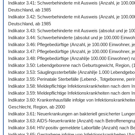
Indikator 3.41: Schwerbehinderte mit Ausweis (Anzahl, je 100.0
Deutschland, ab 1985
Indikator 3.42: Schwerbehinderte mit Ausweis (Anzahl, je 100.00
Deutschland, ab 1985
Indikator 3.43: Schwerbehinderte mit Ausweis (absolut und je 1
Indikator 3.44: Schwerbehinderte (absolut und je 100.000 Einw
Indikator 3.46: Pflegebedürftige (Anzahl, je 100.000 Einwohner,
Indikator 3.47: Pflegebedürftige (Anzahl, je 100.000 Einwohner,
Indikator 3.48: Pflegebedürftige (Anzahl/je 100.000 Einwohner) 
Indikator 3.50: Lebendgeborene nach Geburtsgewicht, Region, (
Indikator 3.53: Säuglingssterbefälle (Anzahl/je 1.000 Lebendgeb
Indikator 3.55: Perinatale Sterbefälle (Lebend-, Totgeborene, peri
Indikator 3.58: Meldepflichtige Infektionskrankheiten nach dem
Indikator 3.59: Meldepflichtige Infektionskrankheiten nach dem 
Indikator 3.60: Krankenhausfälle infolge von Infektionskrankhei
Geschlecht, Region, ab 2000
Indikator 3.61: Neuerkrankungen an bakteriell gesicherter Lung
Indikator 3.63: AIDS-Neuerkrankte (Anzahl) nach Betroffenengr
Indikator 3.64: HIV-positiv gemeldete Laborfälle (Anzahl) nach 
Indikator 3.65: Gestorbene infolge von Infektionskrankheiten (A