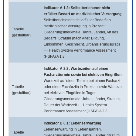
Indikator A 1.3: Selbstberichteter nicht
erfüllter Bedarf an medizinischer Versorgung
Selbstberichteter nicht erfüllter Bedarf an
medizinischer Versorgung in Prozent.
Tabelle
Gliederungsmerkmale: Jahre, Länder, Art des
(gestaltbar)
Bedarfs, Stratum (nach Alter, Bildung,
Einkommen, Geschlecht, Urbanisierungsgrad)
++ Health System Performance Assessment
(HSPA) A 1.3
Indikator A 2.3: Wartezeiten auf einen
Facharzttermin sowie bei elektiven Eingriffen
Wartezeit auf einen Termin bei einem Facharzt
Tabelle
oder einer Fachärztin in Prozent sowie Wartezeit
(gestaltbar)
bei elektiven Eingriffen in Tagen.
Gliederungsmerkmale: Jahre, Länder, Stratum,
Dauer der Wartezeit ++ Health System
Performance Assessment (HSPA) A 2.3
Indikator B 0.1: Lebenserwartung
Lebenserwartung in Lebensjahren.
Tabelle
Gliederungsmerkmale: Jahre, Länder, Stratum