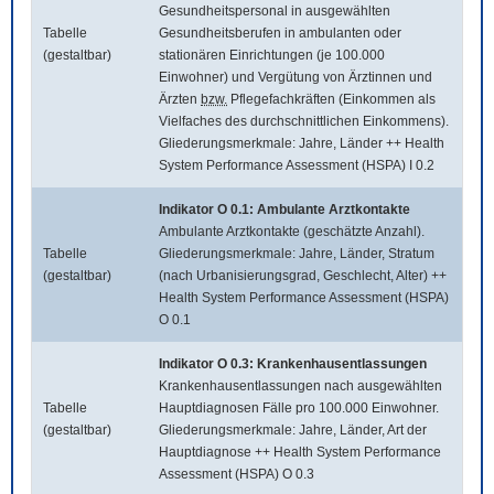
Gesundheitspersonal in ausgewählten
Tabelle
Gesundheitsberufen in ambulanten oder
(gestaltbar)
stationären Einrichtungen (je 100.000
Einwohner) und Vergütung von Ärztinnen und
Ärzten
bzw.
Pflegefachkräften (Einkommen als
Vielfaches des durchschnittlichen Einkommens).
Gliederungsmerkmale: Jahre, Länder ++ Health
System Performance Assessment (HSPA) I 0.2
Indikator O 0.1: Ambulante Arztkontakte
Ambulante Arztkontakte (geschätzte Anzahl).
Tabelle
Gliederungsmerkmale: Jahre, Länder, Stratum
(gestaltbar)
(nach Urbanisierungsgrad, Geschlecht, Alter) ++
Health System Performance Assessment (HSPA)
O 0.1
Indikator O 0.3: Krankenhausentlassungen
Krankenhausentlassungen nach ausgewählten
Tabelle
Hauptdiagnosen Fälle pro 100.000 Einwohner.
(gestaltbar)
Gliederungsmerkmale: Jahre, Länder, Art der
Hauptdiagnose ++ Health System Performance
Assessment (HSPA) O 0.3