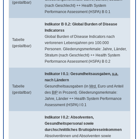
(gestaltbar)
(nach Geschlecht) ++ Health System
Performance Assessment (HSPA) B 0.1
Indikator B 0.2:
Global Burden of Disease
Indicatorss
Global Burden of Disease Indicators
nach
Tabelle
verlorenen Lebensjahren pro 100.000
(gestaltbar)
Personen. Gliederungsmerkmale: Jahre, Länder,
Stratum (nach Geschlecht) ++ Health System
Performance Assessment (HSPA) B 0.2
Indikator I 0.1: Gesundheitsausgaben,
u.a.
nach Ländern
Tabelle
Gesundheitsausgaben (in
Mrd.
Euro und Anteil
(gestaltbar)
des
BIP
in Prozent). Gliederungsmerkmale:
Jahre, Länder ++ Health System Performance
Assessment (HSPA) I 0.1
Indikator I 0.2: Absolventen,
Gesundheitspersonal sowie
durchschnittliches Bruttojahreseinkommen
Absolventinnen und Absolventen sowie