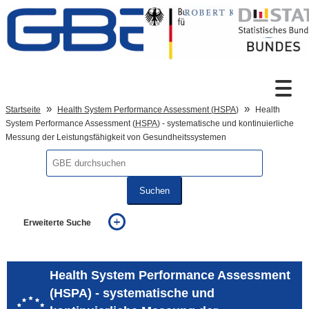
Zum Inhalt
Suche
Startseite
Health System Performance Assessment (
HSPA
)
Health
System Performance Assessment (
HSPA
) - systematische und kontinuierliche
Messung der Leistungsfähigkeit von Gesundheitssystemen
Sprachumschaltung
Suchen
Fußzeile
Erweiterte Suche
... alle Worte
... eines der Worte
... genau diesen Ausdruck
Health System Performance Assessment
auch in allen Texten suchen (Volltextsuche)
(HSPA) - systematische und
auch Synonyme einbeziehen
auch ähnlich geschriebenes einbeziehen