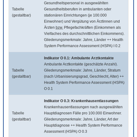
Gesundheitspersonal in ausgewählten
Tabelle
Gesundheitsberufen in ambulanten oder
(gestaltbar)
stationären Einrichtungen (je 100.000
Einwohner) und Vergütung von Ärztinnen und
Ärzten
bzw.
Pflegefachkräften (Einkommen als
Vielfaches des durchschnittlichen Einkommens).
Gliederungsmerkmale: Jahre, Länder ++ Health
System Performance Assessment (HSPA) I 0.2
Indikator O 0.1: Ambulante Arztkontakte
Ambulante Arztkontakte (geschätzte Anzahl).
Tabelle
Gliederungsmerkmale: Jahre, Länder, Stratum
(gestaltbar)
(nach Urbanisierungsgrad, Geschlecht, Alter) ++
Health System Performance Assessment (HSPA)
O 0.1
Indikator O 0.3: Krankenhausentlassungen
Krankenhausentlassungen nach ausgewählten
Tabelle
Hauptdiagnosen Fälle pro 100.000 Einwohner.
(gestaltbar)
Gliederungsmerkmale: Jahre, Länder, Art der
Hauptdiagnose ++ Health System Performance
Assessment (HSPA) O 0.3