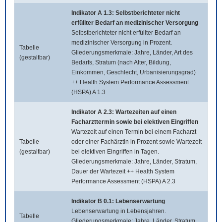
Indikator A 1.3: Selbstberichteter nicht
erfüllter Bedarf an medizinischer Versorgung
Selbstberichteter nicht erfüllter Bedarf an
medizinischer Versorgung in Prozent.
Tabelle
Gliederungsmerkmale: Jahre, Länder, Art des
(gestaltbar)
Bedarfs, Stratum (nach Alter, Bildung,
Einkommen, Geschlecht, Urbanisierungsgrad)
++ Health System Performance Assessment
(HSPA) A 1.3
Indikator A 2.3: Wartezeiten auf einen
Facharzttermin sowie bei elektiven Eingriffen
Wartezeit auf einen Termin bei einem Facharzt
Tabelle
oder einer Fachärztin in Prozent sowie Wartezeit
(gestaltbar)
bei elektiven Eingriffen in Tagen.
Gliederungsmerkmale: Jahre, Länder, Stratum,
Dauer der Wartezeit ++ Health System
Performance Assessment (HSPA) A 2.3
Indikator B 0.1: Lebenserwartung
Lebenserwartung in Lebensjahren.
Tabelle
Gliederungsmerkmale: Jahre, Länder, Stratum