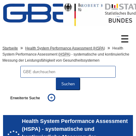
Zum Inhalt
Suche
Startseite
Health System Performance Assessment (
HSPA
)
Health
System Performance Assessment (
HSPA
) - systematische und kontinuierliche
Messung der Leistungsfähigkeit von Gesundheitssystemen
Sprachumschaltung
Suchen
Fußzeile
Erweiterte Suche
... alle Worte
... eines der Worte
... genau diesen Ausdruck
Health System Performance Assessment
auch in allen Texten suchen (Volltextsuche)
(HSPA) - systematische und
auch Synonyme einbeziehen
auch ähnlich geschriebenes einbeziehen