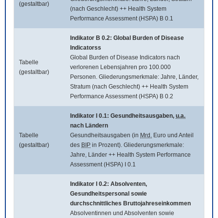
(gestaltbar)
(nach Geschlecht) ++ Health System
Performance Assessment (HSPA) B 0.1
Indikator B 0.2:
Global Burden of Disease
Indicatorss
Global Burden of Disease Indicators
nach
Tabelle
verlorenen Lebensjahren pro 100.000
(gestaltbar)
Personen. Gliederungsmerkmale: Jahre, Länder,
Stratum (nach Geschlecht) ++ Health System
Performance Assessment (HSPA) B 0.2
Indikator I 0.1: Gesundheitsausgaben,
u.a.
nach Ländern
Tabelle
Gesundheitsausgaben (in
Mrd.
Euro und Anteil
(gestaltbar)
des
BIP
in Prozent). Gliederungsmerkmale:
Jahre, Länder ++ Health System Performance
Assessment (HSPA) I 0.1
Indikator I 0.2: Absolventen,
Gesundheitspersonal sowie
durchschnittliches Bruttojahreseinkommen
Absolventinnen und Absolventen sowie