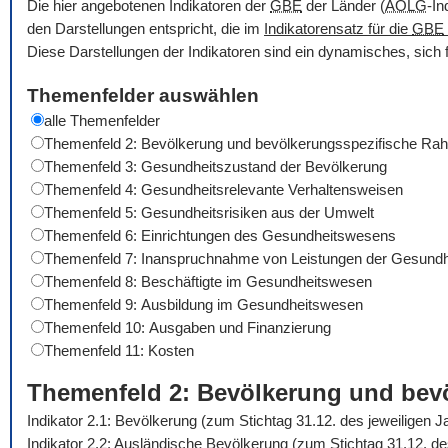
Die hier angebotenen Indikatoren der
GBE
der Länder (
AOLG
-In
den Darstellungen entspricht, die im
Indikatorensatz für die
GBE
Diese Darstellungen der Indikatoren sind ein dynamisches, sich 
Themenfelder auswählen
alle Themenfelder
Themenfeld 2: Bevölkerung und bevölkerungsspezifische R
Themenfeld 3: Gesundheitszustand der Bevölkerung
Themenfeld 4: Gesundheitsrelevante Verhaltensweisen
Themenfeld 5: Gesundheitsrisiken aus der Umwelt
Themenfeld 6: Einrichtungen des Gesundheitswesens
Themenfeld 7: Inanspruchnahme von Leistungen der Gesundh
Themenfeld 8: Beschäftigte im Gesundheitswesen
Themenfeld 9: Ausbildung im Gesundheitswesen
Themenfeld 10: Ausgaben und Finanzierung
Themenfeld 11: Kosten
Themenfeld 2: Bevölkerung und be
Indikator 2.1: Bevölkerung (zum Stichtag 31.12. des jeweiligen 
Indikator 2.2: Ausländische Bevölkerung (zum Stichtag 31.12. d