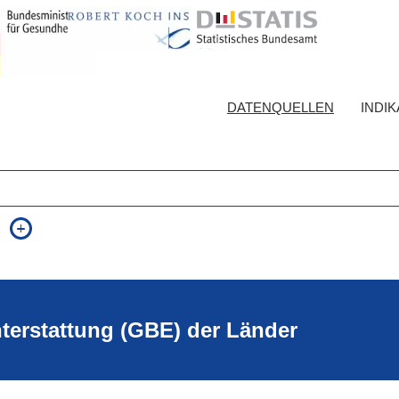
DATENQUELLEN
INDI
auch in allen Texten suchen (Volltextsuche)
e
auch Synonyme einbeziehen
 Ausdruck
auch ähnlich geschriebenes einbeziehen
hterstattung (GBE) der Länder