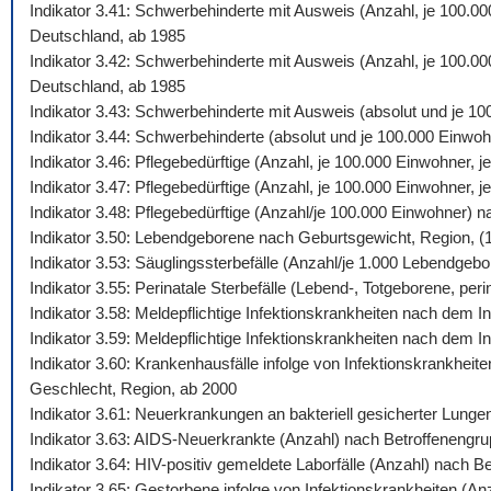
Indikator 3.41: Schwerbehinderte mit Ausweis (Anzahl, je 100.0
Deutschland, ab 1985
Indikator 3.42: Schwerbehinderte mit Ausweis (Anzahl, je 100.00
Deutschland, ab 1985
Indikator 3.43: Schwerbehinderte mit Ausweis (absolut und je 1
Indikator 3.44: Schwerbehinderte (absolut und je 100.000 Einw
Indikator 3.46: Pflegebedürftige (Anzahl, je 100.000 Einwohner,
Indikator 3.47: Pflegebedürftige (Anzahl, je 100.000 Einwohner,
Indikator 3.48: Pflegebedürftige (Anzahl/je 100.000 Einwohner) 
Indikator 3.50: Lebendgeborene nach Geburtsgewicht, Region, (
Indikator 3.53: Säuglingssterbefälle (Anzahl/je 1.000 Lebendgeb
Indikator 3.55: Perinatale Sterbefälle (Lebend-, Totgeborene, peri
Indikator 3.58: Meldepflichtige Infektionskrankheiten nach dem
Indikator 3.59: Meldepflichtige Infektionskrankheiten nach dem 
Indikator 3.60: Krankenhausfälle infolge von Infektionskrankhei
Geschlecht, Region, ab 2000
Indikator 3.61: Neuerkrankungen an bakteriell gesicherter Lung
Indikator 3.63: AIDS-Neuerkrankte (Anzahl) nach Betroffenengr
Indikator 3.64: HIV-positiv gemeldete Laborfälle (Anzahl) nach 
Indikator 3.65: Gestorbene infolge von Infektionskrankheiten (A