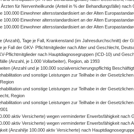
 Ärzten für Nervenheilkunde (Anteil in % der Behandlungsfälle) nach
, je 100.000 Einwohner altersstandardisiert an der Alten Europastand
 je 100.000 Einwohner altersstandardisiert an der Alten Europastand
, je 100.000 Einwohner altersstandardisiert an der Alten Europasta
tage (Anzahl), Tage je Fall, Krankenstand (im Jahresdurchschnitt) der
age je Fall der GKV- Pflichtmitglieder nach Alter und Geschlecht, Deut
r GKV-Pflichtmitglieder nach Hauptdiagnosegruppen (ICD-10) und Gesc
älle (Anzahl, je 1.000 Vollarbeiter), Region, ab 1993
eiten (Anzahl und je 100.000 sozialversicherungspflichtig Beschäfti
abilitation und sonstige Leistungen zur Teilhabe in der Gesetzlichen
 Region
abilitation und sonstige Leistungen zur Teilhabe in der Gesetzlichen
lecht, Region
abilitation und sonstige Leistungen zur Teilhabe in der Gesetzliche
2001
0.000 aktiv Versicherte) wegen verminderter Erwerbsfähigkeit nach 
.000 aktiv Versicherte) wegen verminderter Erwerbsfähigkeit nach A
keit (Anzahl/je 100.000 aktiv Versicherte) nach Hauptdiagnosegrupp