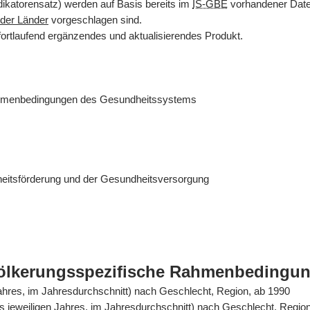
dikatorensatz) werden auf Basis bereits im
IS-GBE
vorhandener Daten
der Länder
vorgeschlagen sind.
fortlaufend ergänzendes und aktualisierendes Produkt.
ahmenbedingungen des Gesundheitssystems
eitsförderung und der Gesundheitsversorgung
völkerungsspezifische Rahmenbedingu
Jahres, im Jahresdurchschnitt) nach Geschlecht, Region, ab 1990
es jeweiligen Jahres, im Jahresdurchschnitt) nach Geschlecht, Regio