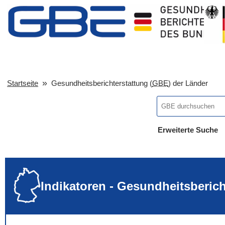
Startseite
Gesundheitsberichterstattung (
GBE
) der Länder
Erweiterte Suche
... alle Worte
... eines der Wort
... genau diesen
Indikatoren - Gesundheitsberic