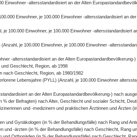
0.000 Einwohner -altersstandardisiert an der Alten Europastandardbe
e 100.000 Einwohner, je 100.000 Einwohner -altersstandardisiert an 
hl, je 100.000 Einwohner, je 100.000 Einwohner -altersstandardisiert
ren (Anzahl, je 100.000 Einwohner, je 100.000 Einwohner -altersstanda
wohner -altersstandardisiert an der Alten Europastandardbevölkerung-
r und Geschlecht, Region, ab 1998
rson nach Geschlecht, Region, ab 1980/1982
erlorene Lebensjahre (PYLL) (Anzahl, je 100.000 Einwohner altersstan
tersstandardisiert an der Alten Europastandardbevölkerung-) nach au
n % der Befragten) nach Alter, Geschlecht und sozialer Schicht, Deu
izinerinnen und -medizinern und praktischen Ärztinnen und Ärzten (i
en und Gynäkologen (in % der Behandlungsfälle) nach Rang und Antei
en und -ärzten (in % der Behandlungsfälle) nach Geschlecht, Rang un
n und Orthopäden (in % der Behandlungsfälle) nach Geschlecht, Rang