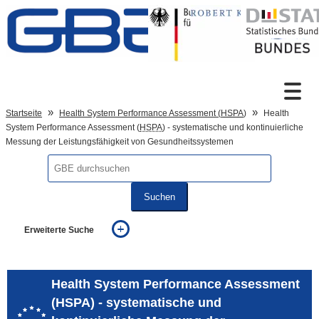
Zum Inhalt
Suche
Startseite
Health System Performance Assessment (
HSPA
)
Health
System Performance Assessment (
HSPA
) - systematische und kontinuierliche
Messung der Leistungsfähigkeit von Gesundheitssystemen
Sprachumschaltung
Suchen
Fußzeile
Erweiterte Suche
... alle Worte
... eines der Worte
... genau diesen Ausdruck
Health System Performance Assessment
auch in allen Texten suchen (Volltextsuche)
(HSPA) - systematische und
auch Synonyme einbeziehen
auch ähnlich geschriebenes einbeziehen