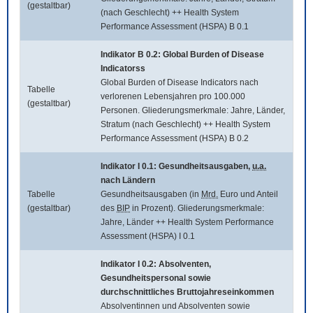
(gestaltbar)
(nach Geschlecht) ++ Health System
Performance Assessment (HSPA) B 0.1
Indikator B 0.2:
Global Burden of Disease
Indicatorss
Global Burden of Disease Indicators
nach
Tabelle
verlorenen Lebensjahren pro 100.000
(gestaltbar)
Personen. Gliederungsmerkmale: Jahre, Länder,
Stratum (nach Geschlecht) ++ Health System
Performance Assessment (HSPA) B 0.2
Indikator I 0.1: Gesundheitsausgaben,
u.a.
nach Ländern
Tabelle
Gesundheitsausgaben (in
Mrd.
Euro und Anteil
(gestaltbar)
des
BIP
in Prozent). Gliederungsmerkmale:
Jahre, Länder ++ Health System Performance
Assessment (HSPA) I 0.1
Indikator I 0.2: Absolventen,
Gesundheitspersonal sowie
durchschnittliches Bruttojahreseinkommen
Absolventinnen und Absolventen sowie