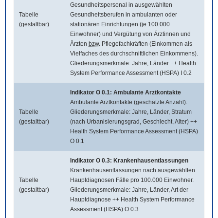
Gesundheitspersonal in ausgewählten
Tabelle
Gesundheitsberufen in ambulanten oder
(gestaltbar)
stationären Einrichtungen (je 100.000
Einwohner) und Vergütung von Ärztinnen und
Ärzten
bzw.
Pflegefachkräften (Einkommen als
Vielfaches des durchschnittlichen Einkommens).
Gliederungsmerkmale: Jahre, Länder ++ Health
System Performance Assessment (HSPA) I 0.2
Indikator O 0.1: Ambulante Arztkontakte
Ambulante Arztkontakte (geschätzte Anzahl).
Tabelle
Gliederungsmerkmale: Jahre, Länder, Stratum
(gestaltbar)
(nach Urbanisierungsgrad, Geschlecht, Alter) ++
Health System Performance Assessment (HSPA)
O 0.1
Indikator O 0.3: Krankenhausentlassungen
Krankenhausentlassungen nach ausgewählten
Tabelle
Hauptdiagnosen Fälle pro 100.000 Einwohner.
(gestaltbar)
Gliederungsmerkmale: Jahre, Länder, Art der
Hauptdiagnose ++ Health System Performance
Assessment (HSPA) O 0.3