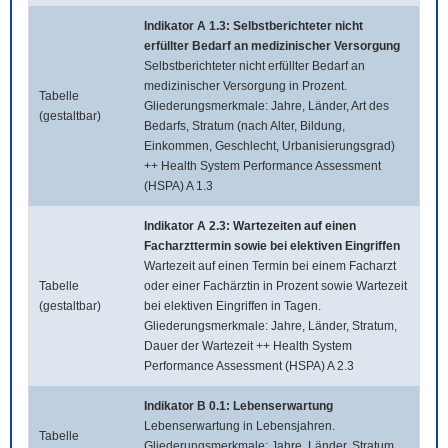
Indikator A 1.3: Selbstberichteter nicht
erfüllter Bedarf an medizinischer Versorgung
Selbstberichteter nicht erfüllter Bedarf an
medizinischer Versorgung in Prozent.
Tabelle
Gliederungsmerkmale: Jahre, Länder, Art des
(gestaltbar)
Bedarfs, Stratum (nach Alter, Bildung,
Einkommen, Geschlecht, Urbanisierungsgrad)
++ Health System Performance Assessment
(HSPA) A 1.3
Indikator A 2.3: Wartezeiten auf einen
Facharzttermin sowie bei elektiven Eingriffen
Wartezeit auf einen Termin bei einem Facharzt
Tabelle
oder einer Fachärztin in Prozent sowie Wartezeit
(gestaltbar)
bei elektiven Eingriffen in Tagen.
Gliederungsmerkmale: Jahre, Länder, Stratum,
Dauer der Wartezeit ++ Health System
Performance Assessment (HSPA) A 2.3
Indikator B 0.1: Lebenserwartung
Lebenserwartung in Lebensjahren.
Tabelle
Gliederungsmerkmale: Jahre, Länder, Stratum