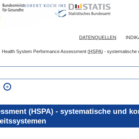
DATENQUELLEN
INDI
Health System Performance Assessment (
HSPA
) - systematische 
auch in allen Texten suchen (Volltextsuche)
e
auch Synonyme einbeziehen
 Ausdruck
auch ähnlich geschriebenes einbeziehen
ssment (HSPA) - systematische und kon
eitssystemen