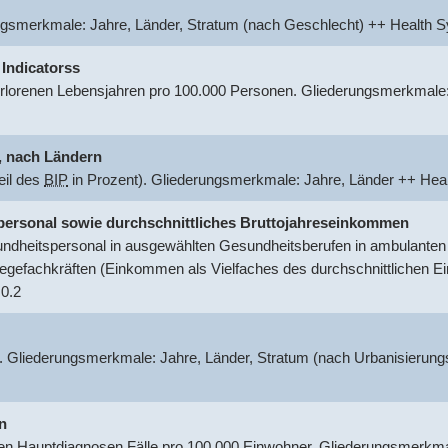
ungsmerkmale: Jahre, Länder, Stratum (nach Geschlecht) ++ Healt
 Indicatorss
rlorenen Lebensjahren pro 100.000 Personen. Gliederungsmerkmale:
.
nach Ländern
eil des
BIP
in Prozent). Gliederungsmerkmale: Jahre, Länder ++ He
tspersonal sowie durchschnittliches Bruttojahreseinkommen
dheitspersonal in ausgewählten Gesundheitsberufen in ambulanten o
egefachkräften (Einkommen als Vielfaches des durchschnittlichen 
0.2
. Gliederungsmerkmale: Jahre, Länder, Stratum (nach Urbanisierung
n
 Hauptdiagnosen Fälle pro 100.000 Einwohner. Gliederungsmerkmal