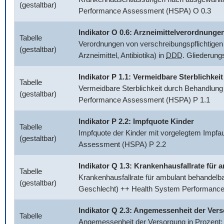
(gestaltbar)
Performance Assessment (HSPA) O 0.3
Indikator O 0.6: Arzneimittelverordnunge
Tabelle
Verordnungen von verschreibungspflichtigen 
(gestaltbar)
Arzneimittel, Antibiotika) in
DDD
. Gliederun
Indikator P 1.1: Vermeidbare Sterblichkeit
Tabelle
Vermeidbare Sterblichkeit durch Behandlung
(gestaltbar)
Performance Assessment (HSPA) P 1.1
Indikator P 2.2: Impfquote Kinder
Tabelle
Impfquote der Kinder mit vorgelegtem Impfa
(gestaltbar)
Assessment (HSPA) P 2.2
Indikator Q 1.3: Krankenhausfallrate fü
Tabelle
Krankenhausfallrate für ambulant behandelb
(gestaltbar)
Geschlecht) ++ Health System Performanc
Indikator Q 2.3: Angemessenheit der Ver
Tabelle
Angemessenheit der Versorgung in Prozent: