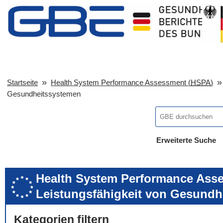
Startseite
Health System Performance Assessment (
HSPA
)
Gesundheitssystemen
Erweiterte Suche
... alle Worte
... eines der Wort
... genau diesen
Health System Performance Asse
Leistungsfähigkeit von Gesundh
Kategorien filtern