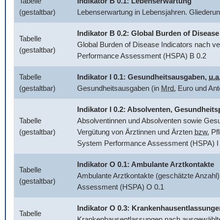
Tabelle
Indikator B 0.1: Lebenserwartung
(gestaltbar)
Lebenserwartung in Lebensjahren. Glieder
Indikator B 0.2:
Global Burden of Disease
Tabelle
Global Burden of Disease Indicators
nach ve
(gestaltbar)
Performance Assessment (HSPA) B 0.2
Tabelle
Indikator I 0.1: Gesundheitsausgaben,
u.a
(gestaltbar)
Gesundheitsausgaben (in
Mrd.
Euro und Ant
Indikator I 0.2: Absolventen, Gesundhei
Tabelle
Absolventinnen und Absolventen sowie Gesun
(gestaltbar)
Vergütung von Ärztinnen und Ärzten
bzw.
Pfl
System Performance Assessment (HSPA) I 
Indikator O 0.1: Ambulante Arztkontakte
Tabelle
Ambulante Arztkontakte (geschätzte Anzahl)
(gestaltbar)
Assessment (HSPA) O 0.1
Indikator O 0.3: Krankenhausentlassunge
Tabelle
Krankenhausentlassungen nach ausgewählten