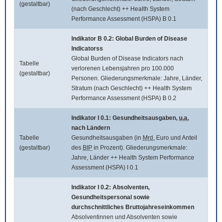
(gestaltbar)
(nach Geschlecht) ++ Health System
Performance Assessment (HSPA) B 0.1
Indikator B 0.2:
Global Burden of Disease
Indicatorss
Global Burden of Disease Indicators
nach
Tabelle
verlorenen Lebensjahren pro 100.000
(gestaltbar)
Personen. Gliederungsmerkmale: Jahre, Länder,
Stratum (nach Geschlecht) ++ Health System
Performance Assessment (HSPA) B 0.2
Indikator I 0.1: Gesundheitsausgaben,
u.a.
nach Ländern
Tabelle
Gesundheitsausgaben (in
Mrd.
Euro und Anteil
(gestaltbar)
des
BIP
in Prozent). Gliederungsmerkmale:
Jahre, Länder ++ Health System Performance
Assessment (HSPA) I 0.1
Indikator I 0.2: Absolventen,
Gesundheitspersonal sowie
durchschnittliches Bruttojahreseinkommen
Absolventinnen und Absolventen sowie