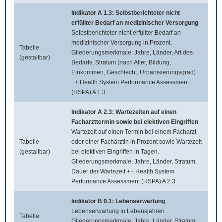
Indikator A 1.3: Selbstberichteter nicht
erfüllter Bedarf an medizinischer Versorgung
Selbstberichteter nicht erfüllter Bedarf an
medizinischer Versorgung in Prozent.
Tabelle
Gliederungsmerkmale: Jahre, Länder, Art des
(gestaltbar)
Bedarfs, Stratum (nach Alter, Bildung,
Einkommen, Geschlecht, Urbanisierungsgrad)
++ Health System Performance Assessment
(HSPA) A 1.3
Indikator A 2.3: Wartezeiten auf einen
Facharzttermin sowie bei elektiven Eingriffen
Wartezeit auf einen Termin bei einem Facharzt
Tabelle
oder einer Fachärztin in Prozent sowie Wartezeit
(gestaltbar)
bei elektiven Eingriffen in Tagen.
Gliederungsmerkmale: Jahre, Länder, Stratum,
Dauer der Wartezeit ++ Health System
Performance Assessment (HSPA) A 2.3
Indikator B 0.1: Lebenserwartung
Lebenserwartung in Lebensjahren.
Tabelle
Gliederungsmerkmale: Jahre, Länder, Stratum