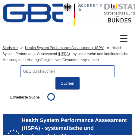
Zum Inhalt
Suche
Startseite
Health System Performance Assessment (
HSPA
)
Health
System Performance Assessment (
HSPA
) - systematische und kontinuierliche
Messung der Leistungsfähigkeit von Gesundheitssystemen
Sprachumschaltung
Suchen
Fußzeile
Erweiterte Suche
... alle Worte
... eines der Worte
... genau diesen Ausdruck
Health System Performance Assessment
auch in allen Texten suchen (Volltextsuche)
(HSPA) - systematische und
auch Synonyme einbeziehen
auch ähnlich geschriebenes einbeziehen