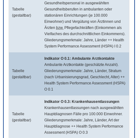
Gesundheitspersonal in ausgewählten
Tabelle
Gesundheitsberufen in ambulanten oder
(gestaltbar)
stationären Einrichtungen (je 100.000
Einwohner) und Vergütung von Ärztinnen und
Ärzten
bzw.
Pflegefachkräften (Einkommen als
Vielfaches des durchschnittlichen Einkommens).
Gliederungsmerkmale: Jahre, Länder ++ Health
System Performance Assessment (HSPA) I 0.2
Indikator O 0.1: Ambulante Arztkontakte
Ambulante Arztkontakte (geschätzte Anzahl).
Tabelle
Gliederungsmerkmale: Jahre, Länder, Stratum
(gestaltbar)
(nach Urbanisierungsgrad, Geschlecht, Alter) ++
Health System Performance Assessment (HSPA)
O 0.1
Indikator O 0.3: Krankenhausentlassungen
Krankenhausentlassungen nach ausgewählten
Tabelle
Hauptdiagnosen Fälle pro 100.000 Einwohner.
(gestaltbar)
Gliederungsmerkmale: Jahre, Länder, Art der
Hauptdiagnose ++ Health System Performance
Assessment (HSPA) O 0.3