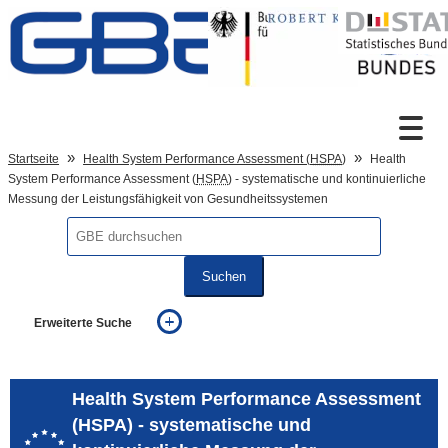
Zum Inhalt
Suche
Startseite
Health System Performance Assessment (
HSPA
)
Health
System Performance Assessment (
HSPA
) - systematische und kontinuierliche
Messung der Leistungsfähigkeit von Gesundheitssystemen
Sprachumschaltung
Suchen
Fußzeile
Erweiterte Suche
... alle Worte
... eines der Worte
... genau diesen Ausdruck
Health System Performance Assessment
auch in allen Texten suchen (Volltextsuche)
(HSPA) - systematische und
auch Synonyme einbeziehen
auch ähnlich geschriebenes einbeziehen