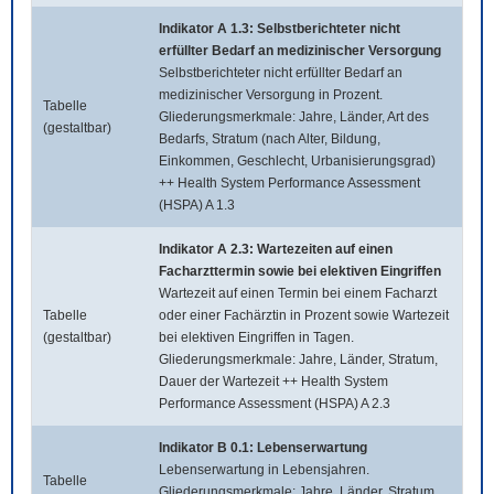
Indikator A 1.3: Selbstberichteter nicht
erfüllter Bedarf an medizinischer Versorgung
Selbstberichteter nicht erfüllter Bedarf an
medizinischer Versorgung in Prozent.
Tabelle
Gliederungsmerkmale: Jahre, Länder, Art des
(gestaltbar)
Bedarfs, Stratum (nach Alter, Bildung,
Einkommen, Geschlecht, Urbanisierungsgrad)
++ Health System Performance Assessment
(HSPA) A 1.3
Indikator A 2.3: Wartezeiten auf einen
Facharzttermin sowie bei elektiven Eingriffen
Wartezeit auf einen Termin bei einem Facharzt
Tabelle
oder einer Fachärztin in Prozent sowie Wartezeit
(gestaltbar)
bei elektiven Eingriffen in Tagen.
Gliederungsmerkmale: Jahre, Länder, Stratum,
Dauer der Wartezeit ++ Health System
Performance Assessment (HSPA) A 2.3
Indikator B 0.1: Lebenserwartung
Lebenserwartung in Lebensjahren.
Tabelle
Gliederungsmerkmale: Jahre, Länder, Stratum