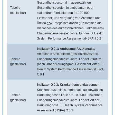
Gesundheitspersonal in ausgewählten
Tabelle
Gesundheitsberufen in ambulanten oder
(gestaltbar)
stationären Einrichtungen (je 100.000
Einwohner) und Vergütung von Ärztinnen und
Ärzten
bzw.
Pflegefachkräften (Einkommen als
Vielfaches des durchschnittlichen Einkommens).
Gliederungsmerkmale: Jahre, Länder ++ Health
System Performance Assessment (HSPA) I 0.2
Indikator O 0.1: Ambulante Arztkontakte
Ambulante Arztkontakte (geschätzte Anzahl).
Tabelle
Gliederungsmerkmale: Jahre, Länder, Stratum
(gestaltbar)
(nach Urbanisierungsgrad, Geschlecht, Alter) ++
Health System Performance Assessment (HSPA)
O 0.1
Indikator O 0.3: Krankenhausentlassungen
Krankenhausentlassungen nach ausgewählten
Tabelle
Hauptdiagnosen Fälle pro 100.000 Einwohner.
(gestaltbar)
Gliederungsmerkmale: Jahre, Länder, Art der
Hauptdiagnose ++ Health System Performance
Assessment (HSPA) O 0.3