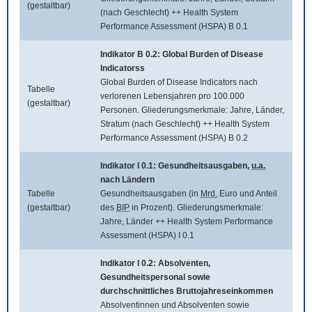
(gestaltbar)
(nach Geschlecht) ++ Health System
Performance Assessment (HSPA) B 0.1
Indikator B 0.2:
Global Burden of Disease
Indicatorss
Global Burden of Disease Indicators
nach
Tabelle
verlorenen Lebensjahren pro 100.000
(gestaltbar)
Personen. Gliederungsmerkmale: Jahre, Länder,
Stratum (nach Geschlecht) ++ Health System
Performance Assessment (HSPA) B 0.2
Indikator I 0.1: Gesundheitsausgaben,
u.a.
nach Ländern
Tabelle
Gesundheitsausgaben (in
Mrd.
Euro und Anteil
(gestaltbar)
des
BIP
in Prozent). Gliederungsmerkmale:
Jahre, Länder ++ Health System Performance
Assessment (HSPA) I 0.1
Indikator I 0.2: Absolventen,
Gesundheitspersonal sowie
durchschnittliches Bruttojahreseinkommen
Absolventinnen und Absolventen sowie