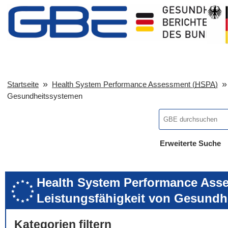
Startseite
Health System Performance Assessment (
HSPA
)
Gesundheitssystemen
Erweiterte Suche
... alle Worte
... eines der Wort
... genau diesen
Health System Performance Asse
Leistungsfähigkeit von Gesundh
Kategorien filtern