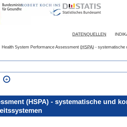
DATENQUELLEN
INDI
Health System Performance Assessment (
HSPA
) - systematische 
auch in allen Texten suchen (Volltextsuche)
e
auch Synonyme einbeziehen
 Ausdruck
auch ähnlich geschriebenes einbeziehen
ssment (HSPA) - systematische und kon
eitssystemen