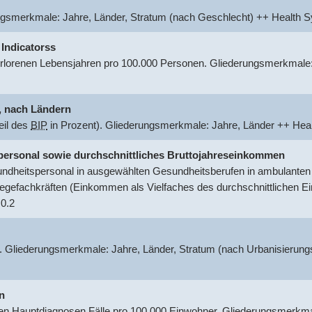
ungsmerkmale: Jahre, Länder, Stratum (nach Geschlecht) ++ Healt
 Indicatorss
rlorenen Lebensjahren pro 100.000 Personen. Gliederungsmerkmale:
.
nach Ländern
eil des
BIP
in Prozent). Gliederungsmerkmale: Jahre, Länder ++ He
tspersonal sowie durchschnittliches Bruttojahreseinkommen
dheitspersonal in ausgewählten Gesundheitsberufen in ambulanten o
egefachkräften (Einkommen als Vielfaches des durchschnittlichen 
0.2
. Gliederungsmerkmale: Jahre, Länder, Stratum (nach Urbanisierung
n
 Hauptdiagnosen Fälle pro 100.000 Einwohner. Gliederungsmerkmal