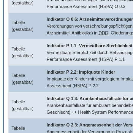
(gestaltbar)
Performance Assessment (HSPA) O 0.3
Indikator O 0.6: Arzneimittelverordnunge
Tabelle
Verordnungen von verschreibungspflichtigen 
(gestaltbar)
Arzneimittel, Antibiotika) in
DDD
. Gliederun
Indikator P 1.1: Vermeidbare Sterblichkeit
Tabelle
Vermeidbare Sterblichkeit durch Behandlung
(gestaltbar)
Performance Assessment (HSPA) P 1.1
Indikator P 2.2: Impfquote Kinder
Tabelle
Impfquote der Kinder mit vorgelegtem Impfa
(gestaltbar)
Assessment (HSPA) P 2.2
Indikator Q 1.3: Krankenhausfallrate fü
Tabelle
Krankenhausfallrate für ambulant behandelb
(gestaltbar)
Geschlecht) ++ Health System Performanc
Indikator Q 2.3: Angemessenheit der Ver
Tabelle
Angemessenheit der Versorgung in Prozent: