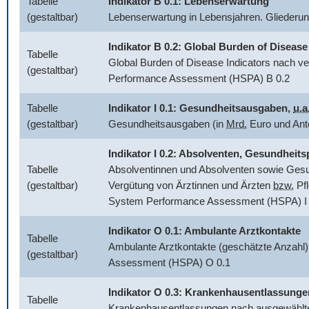
Tabelle
Indikator B 0.1: Lebenserwartung
(gestaltbar)
Lebenserwartung in Lebensjahren. Glieder
Indikator B 0.2:
Global Burden of Disease
Tabelle
Global Burden of Disease Indicators
nach ve
(gestaltbar)
Performance Assessment (HSPA) B 0.2
Tabelle
Indikator I 0.1: Gesundheitsausgaben,
u.a
(gestaltbar)
Gesundheitsausgaben (in
Mrd.
Euro und Ant
Indikator I 0.2: Absolventen, Gesundhei
Tabelle
Absolventinnen und Absolventen sowie Gesun
(gestaltbar)
Vergütung von Ärztinnen und Ärzten
bzw.
Pfl
System Performance Assessment (HSPA) I 
Indikator O 0.1: Ambulante Arztkontakte
Tabelle
Ambulante Arztkontakte (geschätzte Anzahl)
(gestaltbar)
Assessment (HSPA) O 0.1
Indikator O 0.3: Krankenhausentlassunge
Tabelle
Krankenhausentlassungen nach ausgewählten