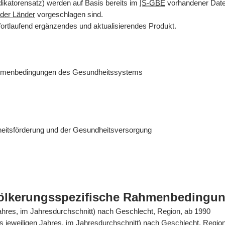
dikatorensatz) werden auf Basis bereits im
IS-GBE
vorhandener Daten
der Länder
vorgeschlagen sind.
fortlaufend ergänzendes und aktualisierendes Produkt.
ahmenbedingungen des Gesundheitssystems
eitsförderung und der Gesundheitsversorgung
völkerungsspezifische Rahmenbedingu
Jahres, im Jahresdurchschnitt) nach Geschlecht, Region, ab 1990
es jeweiligen Jahres, im Jahresdurchschnitt) nach Geschlecht, Regio