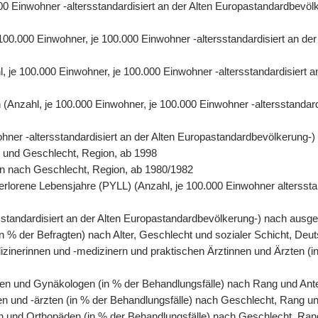
0.000 Einwohner -altersstandardisiert an der Alten Europastandardbe
e 100.000 Einwohner, je 100.000 Einwohner -altersstandardisiert an 
hl, je 100.000 Einwohner, je 100.000 Einwohner -altersstandardisiert
ren (Anzahl, je 100.000 Einwohner, je 100.000 Einwohner -altersstanda
wohner -altersstandardisiert an der Alten Europastandardbevölkerung-
r und Geschlecht, Region, ab 1998
rson nach Geschlecht, Region, ab 1980/1982
erlorene Lebensjahre (PYLL) (Anzahl, je 100.000 Einwohner altersstan
tersstandardisiert an der Alten Europastandardbevölkerung-) nach au
n % der Befragten) nach Alter, Geschlecht und sozialer Schicht, Deu
izinerinnen und -medizinern und praktischen Ärztinnen und Ärzten (i
en und Gynäkologen (in % der Behandlungsfälle) nach Rang und Antei
en und -ärzten (in % der Behandlungsfälle) nach Geschlecht, Rang un
n und Orthopäden (in % der Behandlungsfälle) nach Geschlecht, Rang