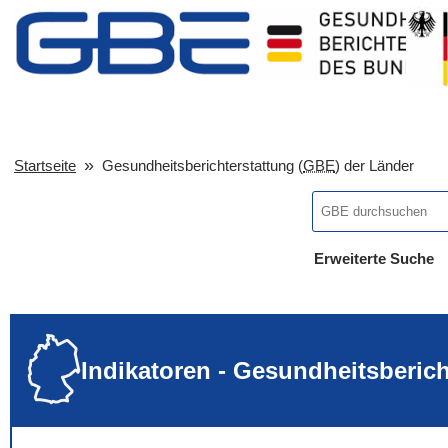
Startseite
Gesundheitsberichterstattung (
GBE
) der Länder
Erweiterte Suche
... alle Worte
... eines der Wort
... genau diesen
Indikatoren - Gesundheitsberic