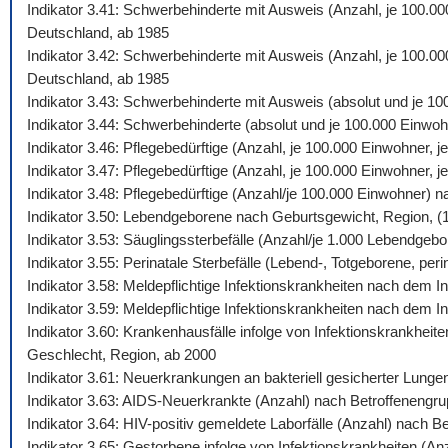
Indikator 3.41: Schwerbehinderte mit Ausweis (Anzahl, je 100.0
Deutschland, ab 1985
Indikator 3.42: Schwerbehinderte mit Ausweis (Anzahl, je 100.00
Deutschland, ab 1985
Indikator 3.43: Schwerbehinderte mit Ausweis (absolut und je 1
Indikator 3.44: Schwerbehinderte (absolut und je 100.000 Einw
Indikator 3.46: Pflegebedürftige (Anzahl, je 100.000 Einwohner,
Indikator 3.47: Pflegebedürftige (Anzahl, je 100.000 Einwohner,
Indikator 3.48: Pflegebedürftige (Anzahl/je 100.000 Einwohner) 
Indikator 3.50: Lebendgeborene nach Geburtsgewicht, Region, (
Indikator 3.53: Säuglingssterbefälle (Anzahl/je 1.000 Lebendgeb
Indikator 3.55: Perinatale Sterbefälle (Lebend-, Totgeborene, peri
Indikator 3.58: Meldepflichtige Infektionskrankheiten nach dem
Indikator 3.59: Meldepflichtige Infektionskrankheiten nach dem 
Indikator 3.60: Krankenhausfälle infolge von Infektionskrankhei
Geschlecht, Region, ab 2000
Indikator 3.61: Neuerkrankungen an bakteriell gesicherter Lung
Indikator 3.63: AIDS-Neuerkrankte (Anzahl) nach Betroffenengr
Indikator 3.64: HIV-positiv gemeldete Laborfälle (Anzahl) nach 
Indikator 3.65: Gestorbene infolge von Infektionskrankheiten (A