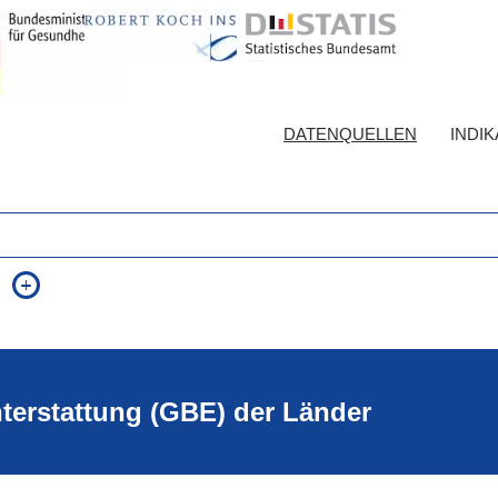
DATENQUELLEN
INDI
auch in allen Texten suchen (Volltextsuche)
e
auch Synonyme einbeziehen
 Ausdruck
auch ähnlich geschriebenes einbeziehen
hterstattung (GBE) der Länder