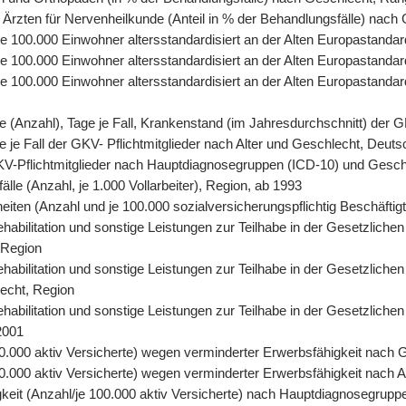
 Ärzten für Nervenheilkunde (Anteil in % der Behandlungsfälle) nach
, je 100.000 Einwohner altersstandardisiert an der Alten Europastand
 je 100.000 Einwohner altersstandardisiert an der Alten Europastand
, je 100.000 Einwohner altersstandardisiert an der Alten Europasta
tage (Anzahl), Tage je Fall, Krankenstand (im Jahresdurchschnitt) der
age je Fall der GKV- Pflichtmitglieder nach Alter und Geschlecht, Deut
r GKV-Pflichtmitglieder nach Hauptdiagnosegruppen (ICD-10) und Gesc
älle (Anzahl, je 1.000 Vollarbeiter), Region, ab 1993
eiten (Anzahl und je 100.000 sozialversicherungspflichtig Beschäfti
abilitation und sonstige Leistungen zur Teilhabe in der Gesetzlichen
 Region
abilitation und sonstige Leistungen zur Teilhabe in der Gesetzlichen
lecht, Region
abilitation und sonstige Leistungen zur Teilhabe in der Gesetzliche
2001
0.000 aktiv Versicherte) wegen verminderter Erwerbsfähigkeit nach 
.000 aktiv Versicherte) wegen verminderter Erwerbsfähigkeit nach A
keit (Anzahl/je 100.000 aktiv Versicherte) nach Hauptdiagnosegrupp