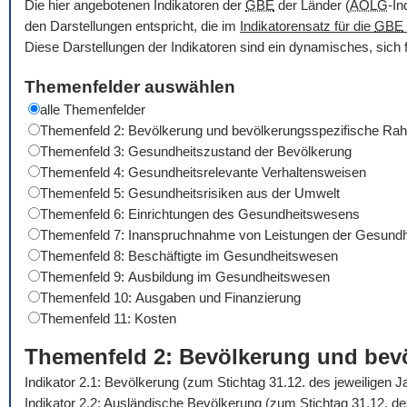
Die hier angebotenen Indikatoren der
GBE
der Länder (
AOLG
-In
den Darstellungen entspricht, die im
Indikatorensatz für die
GBE
Diese Darstellungen der Indikatoren sind ein dynamisches, sich 
Themenfelder auswählen
alle Themenfelder
Themenfeld 2: Bevölkerung und bevölkerungsspezifische R
Themenfeld 3: Gesundheitszustand der Bevölkerung
Themenfeld 4: Gesundheitsrelevante Verhaltensweisen
Themenfeld 5: Gesundheitsrisiken aus der Umwelt
Themenfeld 6: Einrichtungen des Gesundheitswesens
Themenfeld 7: Inanspruchnahme von Leistungen der Gesundh
Themenfeld 8: Beschäftigte im Gesundheitswesen
Themenfeld 9: Ausbildung im Gesundheitswesen
Themenfeld 10: Ausgaben und Finanzierung
Themenfeld 11: Kosten
Themenfeld 2: Bevölkerung und be
Indikator 2.1: Bevölkerung (zum Stichtag 31.12. des jeweiligen 
Indikator 2.2: Ausländische Bevölkerung (zum Stichtag 31.12. d