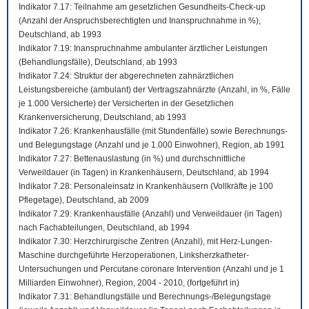
Indikator 7.17: Teilnahme am gesetzlichen Gesundheits-Check-up
(Anzahl der Anspruchsberechtigten und Inanspruchnahme in %),
Deutschland, ab 1993
Indikator 7.19: Inanspruchnahme ambulanter ärztlicher Leistungen
(Behandlungsfälle), Deutschland, ab 1993
Indikator 7.24: Struktur der abgerechneten zahnärztlichen
Leistungsbereiche (ambulant) der Vertragszahnärzte (Anzahl, in %, Fälle
je 1.000 Versicherte) der Versicherten in der Gesetzlichen
Krankenversicherung, Deutschland, ab 1993
Indikator 7.26: Krankenhausfälle (mit Stundenfälle) sowie Berechnungs-
und Belegungstage (Anzahl und je 1.000 Einwohner), Region, ab 1991
Indikator 7.27: Bettenauslastung (in %) und durchschnittliche
Verweildauer (in Tagen) in Krankenhäusern, Deutschland, ab 1994
Indikator 7.28: Personaleinsatz in Krankenhäusern (Vollkräfte je 100
Pflegetage), Deutschland, ab 2009
Indikator 7.29: Krankenhausfälle (Anzahl) und Verweildauer (in Tagen)
nach Fachabteilungen, Deutschland, ab 1994
Indikator 7.30: Herzchirurgische Zentren (Anzahl), mit Herz-Lungen-
Maschine durchgeführte Herzoperationen, Linksherzkatheter-
Untersuchungen und Percutane coronare Intervention (Anzahl und je 1
Milliarden Einwohner), Region, 2004 - 2010, (fortgeführt in)
Indikator 7.31: Behandlungsfälle und Berechnungs-/Belegungstage