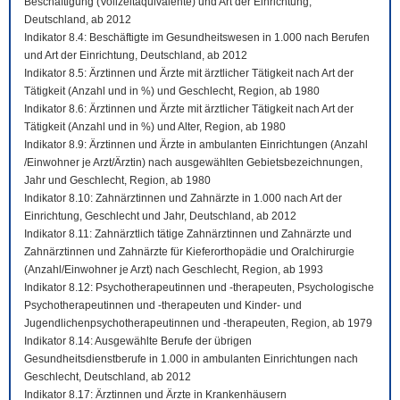
Beschäftigung (Vollzeitäquivalente) und Art der Einrichtung,
Deutschland, ab 2012
Indikator 8.4: Beschäftigte im Gesundheitswesen in 1.000 nach Berufen
und Art der Einrichtung, Deutschland, ab 2012
Indikator 8.5: Ärztinnen und Ärzte mit ärztlicher Tätigkeit nach Art der
Tätigkeit (Anzahl und in %) und Geschlecht, Region, ab 1980
Indikator 8.6: Ärztinnen und Ärzte mit ärztlicher Tätigkeit nach Art der
Tätigkeit (Anzahl und in %) und Alter, Region, ab 1980
Indikator 8.9: Ärztinnen und Ärzte in ambulanten Einrichtungen (Anzahl
/Einwohner je Arzt/Ärztin) nach ausgewählten Gebietsbezeichnungen,
Jahr und Geschlecht, Region, ab 1980
Indikator 8.10: Zahnärztinnen und Zahnärzte in 1.000 nach Art der
Einrichtung, Geschlecht und Jahr, Deutschland, ab 2012
Indikator 8.11: Zahnärztlich tätige Zahnärztinnen und Zahnärzte und
Zahnärztinnen und Zahnärzte für Kieferorthopädie und Oralchirurgie
(Anzahl/Einwohner je Arzt) nach Geschlecht, Region, ab 1993
Indikator 8.12: Psychotherapeutinnen und -therapeuten, Psychologische
Psychotherapeutinnen und -therapeuten und Kinder- und
Jugendlichenpsychotherapeutinnen und -therapeuten, Region, ab 1979
Indikator 8.14: Ausgewählte Berufe der übrigen
Gesundheitsdienstberufe in 1.000 in ambulanten Einrichtungen nach
Geschlecht, Deutschland, ab 2012
Indikator 8.17: Ärztinnen und Ärzte in Krankenhäusern