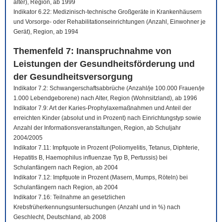
älter), Region, ab 1999
Indikator 6.22: Medizinisch-technische Großgeräte in Krankenhäusern
und Vorsorge- oder Rehabilitationseinrichtungen (Anzahl, Einwohner je
Gerät), Region, ab 1994
Themenfeld 7: Inanspruchnahme von
Leistungen der Gesundheitsförderung und
der Gesundheitsversorgung
Indikator 7.2: Schwangerschaftsabbrüche (Anzahl/je 100.000 Frauen/je
1.000 Lebendgeborene) nach Alter, Region (Wohnsitzland), ab 1996
Indikator 7.9: Art der Karies-Prophylaxemaßnahmen und Anteil der
erreichten Kinder (absolut und in Prozent) nach Einrichtungstyp sowie
Anzahl der Informationsveranstaltungen, Region, ab Schuljahr
2004/2005
Indikator 7.11: Impfquote in Prozent (Poliomyelitis, Tetanus, Diphterie,
Hepatitis B, Haemophilus influenzae Typ B, Pertussis) bei
Schulanfängern nach Region, ab 2004
Indikator 7.12: Impfquote in Prozent (Masern, Mumps, Röteln) bei
Schulanfängern nach Region, ab 2004
Indikator 7.16: Teilnahme an gesetzlichen
Krebsfrüherkennungsuntersuchungen (Anzahl und in %) nach
Geschlecht, Deutschland, ab 2008