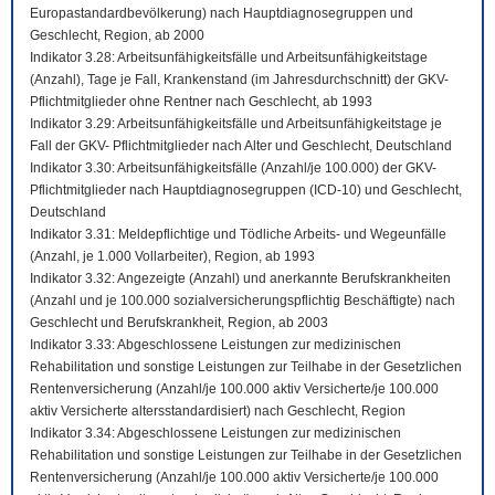
Europastandardbevölkerung) nach Hauptdiagnosegruppen und
Geschlecht, Region, ab 2000
Indikator 3.28: Arbeitsunfähigkeitsfälle und Arbeitsunfähigkeitstage
(Anzahl), Tage je Fall, Krankenstand (im Jahresdurchschnitt) der GKV-
Pflichtmitglieder ohne Rentner nach Geschlecht, ab 1993
Indikator 3.29: Arbeitsunfähigkeitsfälle und Arbeitsunfähigkeitstage je
Fall der GKV- Pflichtmitglieder nach Alter und Geschlecht, Deutschland
Indikator 3.30: Arbeitsunfähigkeitsfälle (Anzahl/je 100.000) der GKV-
Pflichtmitglieder nach Hauptdiagnosegruppen (ICD-10) und Geschlecht,
Deutschland
Indikator 3.31: Meldepflichtige und Tödliche Arbeits- und Wegeunfälle
(Anzahl, je 1.000 Vollarbeiter), Region, ab 1993
Indikator 3.32: Angezeigte (Anzahl) und anerkannte Berufskrankheiten
(Anzahl und je 100.000 sozialversicherungspflichtig Beschäftigte) nach
Geschlecht und Berufskrankheit, Region, ab 2003
Indikator 3.33: Abgeschlossene Leistungen zur medizinischen
Rehabilitation und sonstige Leistungen zur Teilhabe in der Gesetzlichen
Rentenversicherung (Anzahl/je 100.000 aktiv Versicherte/je 100.000
aktiv Versicherte altersstandardisiert) nach Geschlecht, Region
Indikator 3.34: Abgeschlossene Leistungen zur medizinischen
Rehabilitation und sonstige Leistungen zur Teilhabe in der Gesetzlichen
Rentenversicherung (Anzahl/je 100.000 aktiv Versicherte/je 100.000