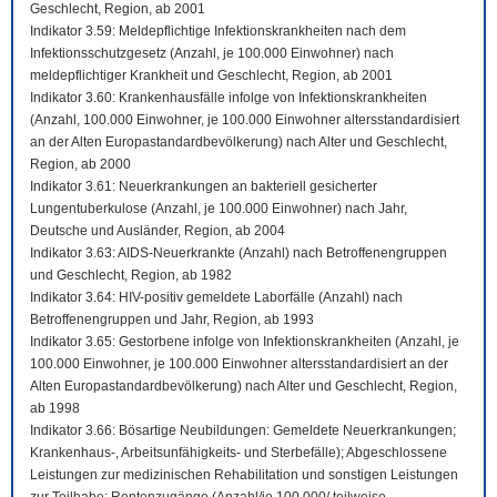
Geschlecht, Region, ab 2001
Indikator 3.59: Meldepflichtige Infektionskrankheiten nach dem
Infektionsschutzgesetz (Anzahl, je 100.000 Einwohner) nach
meldepflichtiger Krankheit und Geschlecht, Region, ab 2001
Indikator 3.60: Krankenhausfälle infolge von Infektionskrankheiten
(Anzahl, 100.000 Einwohner, je 100.000 Einwohner altersstandardisiert
an der Alten Europastandardbevölkerung) nach Alter und Geschlecht,
Region, ab 2000
Indikator 3.61: Neuerkrankungen an bakteriell gesicherter
Lungentuberkulose (Anzahl, je 100.000 Einwohner) nach Jahr,
Deutsche und Ausländer, Region, ab 2004
Indikator 3.63: AIDS-Neuerkrankte (Anzahl) nach Betroffenengruppen
und Geschlecht, Region, ab 1982
Indikator 3.64: HIV-positiv gemeldete Laborfälle (Anzahl) nach
Betroffenengruppen und Jahr, Region, ab 1993
Indikator 3.65: Gestorbene infolge von Infektionskrankheiten (Anzahl, je
100.000 Einwohner, je 100.000 Einwohner altersstandardisiert an der
Alten Europastandardbevölkerung) nach Alter und Geschlecht, Region,
ab 1998
Indikator 3.66: Bösartige Neubildungen: Gemeldete Neuerkrankungen;
Krankenhaus-, Arbeitsunfähigkeits- und Sterbefälle); Abgeschlossene
Leistungen zur medizinischen Rehabilitation und sonstigen Leistungen