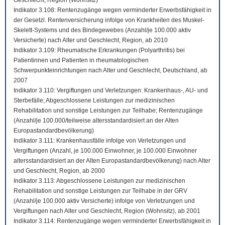
Geschlecht, Region (Wohnsitz)
Indikator 3.108: Rentenzugänge wegen verminderter Erwerbsfähigkeit in
der Gesetzl. Rentenversicherung infolge von Krankheiten des Muskel-
Skelett-Systems und des Bindegewebes (Anzahl/je 100.000 aktiv
Versicherte) nach Alter und Geschlecht, Region, ab 2010
Indikator 3.109: Rheumatische Erkrankungen (Polyarthritis) bei
Patientinnen und Patienten in rheumatologischen
Schwerpunkteinrichtungen nach Alter und Geschlecht, Deutschland, ab
2007
Indikator 3.110: Vergiftungen und Verletzungen: Krankenhaus-, AU- und
Sterbefälle; Abgeschlossene Leistungen zur medizinischen
Rehabilitation und sonstige Leistungen zur Teilhabe; Rentenzugänge
(Anzahl/je 100.000/teilweise altersstandardisiert an der Alten
Europastandardbevölkerung)
Indikator 3.111: Krankenhausfälle infolge von Verletzungen und
Vergiftungen (Anzahl, je 100.000 Einwohner, je 100.000 Einwohner
altersstandardisiert an der Alten Europastandardbevölkerung) nach Alter
und Geschlecht, Region, ab 2000
Indikator 3.113: Abgeschlossene Leistungen zur medizinischen
Rehabilitation und sonstige Leistungen zur Teilhabe in der GRV
(Anzahl/je 100.000 aktiv Versicherte) infolge von Verletzungen und
Vergiftungen nach Alter und Geschlecht, Region (Wohnsitz), ab 2001
Indikator 3.114: Rentenzugänge wegen verminderter Erwerbsfähigkeit in