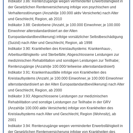
Indikator 3.86: Rentenzugänge wegen verminderter Erwerbsfähigkeit in
der Gesetzlichen Rentenversicherung infolge von psychischen und
Verhaltensstörungen (Anzahl/je 100.000 aktiv Versicherte) nach Alter
und Geschlecht, Region, ab 2010
Indikator 3.88: Gestorbene (Anzahl, je 100.000 Einwohner, je 100.000
Einwohner altersstandardisiert an der Alten
Europastandardbevölkerung) infolge vorsätzlicher Selbstbeschädigung
(Suizid) nach Alter und Geschlecht, Region, ab 1998
Indikator 3.90: Krankheiten des Kreislaufsystems: Krankenhaus-,
Arbeitsunfähigkeits- und Sterbefälle; Abgeschlossene Leistungen zur
medizinischen Rehabilitation und sonstigen Leistungen zur Teilhabe;
Rentenzugänge (Anzahl/je 100.000/ teilweise altersstandardisiert)
Indikator 3.91: Krankenhausfälle infolge von Krankheiten des
Kreislaufsystems (Anzahl, je 100.000 Einwohner, je 100.000 Einwohner
altersstandardisiert an der Alten Europastandardbevölkerung) nach Alter
und Geschlecht, Region, ab 2000
Indikator 3.93: Abgeschlossene Leistungen zur medizinischen
Rehabilitation und sonstige Leistungen zur Teilhabe in der GRV
(Anzahl/je 100.000 aktiv Versicherte) infolge von Krankheiten des
Kreislaufsystems nach Alter und Geschlecht, Region (Wohnsitz), ab
2001
Indikator 3.94: Rentenzugänge wegen verminderter Erwerbsfähigkeit in
der Gesetzlichen Rentenversicherung infolge von Krankheiten des