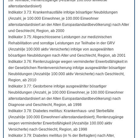
zur Teilhabe; Rentenzugänge (Anzahl/je 100.000/ teilweise
altersstandardisiert)
Indikator 3.73: Krankenhausfälle infolge bösartiger Neubildungen
(Anzahl, je 100.000 Einwohner, je 100.000 Einwohner
altersstandardisiert an der Alten Europastandardbevölkerung) nach Alter
und Geschlecht, Region, ab 2000
Indikator 3.75: Abgeschlossene Leistungen zur medizinischen
Rehabilitation und sonstige Leistungen zur Teilhabe in der GRV
(Anzahl/je 100.000 aktiv Versicherte) infolge von ausgewählten
bösartigen Neubildungen nach Alter und Geschlecht, Region, ab 2001
Indikator 3.76: Rentenzugänge wegen verminderter Erwerbsfähigkeit in
der Gesetzlichen Rentenversicherung infolge ausgewählter bösartiger
Neubildungen (Anzahl/je 100.000 aktiv Versicherte) nach Geschlecht,
Region, ab 2010
Indikator 3.77: Gestorbene infolge ausgewählter bösartiger
Neubildungen (Anzahl, je 100.000 Einwohner, je 100.000 Einwohner
altersstandardisiert an der Alten Europastandardbevölkerung) nach
Diagnose und Geschlecht, Region, ab 1998
Indikator 3.78: Diabetes mellitus: Krankenhaus- und Sterbefälle
(Anzahl/je 100.000 Einwohner/-altersstandardisiert); Rentenzugänge
wegen verminderter Erwerbsfähigkeit (Anzahl/je 100.000 aktiv
Versicherte) nach Geschlecht, Region, ab 1998
Indikator 3.79: Diabetes mellitus (in % der Befragten) nach Alter,