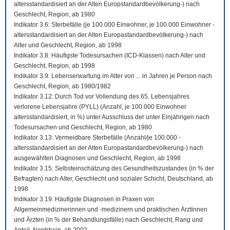
altersstandardisiert an der Alten Europstandardbevölkerung-) nach
Geschlecht, Region, ab 1980
Indikator 3.6: Sterbefälle (je 100.000 Einwohner, je 100.000 Einwohner -
altersstandardisiert an der Alten Europastandardbevölkerung-) nach
Alter und Geschlecht, Region, ab 1998
Indikator 3.8: Häufigste Todesursachen (ICD-Klassen) nach Alter und
Geschlecht, Region, ab 1998
Indikator 3.9: Lebenserwartung im Alter von ... in Jahren je Person nach
Geschlecht, Region, ab 1980/1982
Indikator 3.12: Durch Tod vor Vollendung des 65. Lebensjahres
verlorene Lebensjahre (PYLL) (Anzahl, je 100.000 Einwohner
altersstandardisiert, in %) unter Ausschluss der unter Einjährigen nach
Todesursachen und Geschlecht, Region, ab 1980
Indikator 3.13: Vermeidbare Sterbefälle (Anzahl/je 100.000 -
altersstandardisiert an der Alten Europastandardbevölkerung-) nach
ausgewählten Diagnosen und Geschlecht, Region, ab 1998
Indikator 3.15: Selbsteinschätzung des Gesundheitszustandes (in % der
Befragten) nach Alter, Geschlecht und sozialer Schicht, Deutschland, ab
1998
Indikator 3.19: Häufigste Diagnosen in Praxen von
Allgemeinmedizinerinnen und -medizinern und praktischen Ärztinnen
und Ärzten (in % der Behandlungsfälle) nach Geschlecht, Rang und