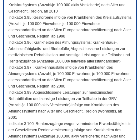
Kreislaufsystems (Anzahl/je 100.000 aktiv Versicherte) nach Alter und
Geschlecht, Region, ab 2010
Indikator 3.95: Gestorbene infolge von Krankheiten des Kreislaufsystems
(Anzahl, je 100.000 Einwohner, je 100.000 Einwohner
altersstandardisiert an der Alten Europastandardbevölkerung) nach Alter
und Geschlecht, Region, ab 1998
Indikator 3.96: Krankheiten des Atmungssystems: Krankenhaus-,
Arbeitsunfähigkeits- und Sterbefälle; Abgeschlossene Leistungen zur
medizinischen Rehabilitation und sonstige Leistungen zur Teilhabe und
Rentenzugänge (Anzahl/je 100.000/ teilweise altersstandardisiert)
Indikator 3.97 : Krankenhausfälle infolge von Krankheiten des
Atmungssystems (Anzahl, je 100.000 Einwohner, je 100.000 Einwohner
altersstandardisiert an der Alten Europastandardbevölkerung) nach Alter
und Geschlecht, Region, ab 2000
Indikator 3.99: Abgeschlossene Leistungen zur medizinischen
Rehabilitation und sonstige Leistungen zur Teilhabe in der GRV
(Anzahl/je 100.000 aktiv Versicherte) infolge von Krankheiten des
Atmungssystems nach Alter und Geschlecht, Region (Wohnsitz), ab
2001
Indikator 3.100: Rentenzugänge wegen verminderter Erwerbsfähigkeit in
der Gesetzlichen Rentenversicherung infolge von Krankheiten des
Atmungssystems (Anzahl/je 100.000 aktiv Versicherte) nach Alter und