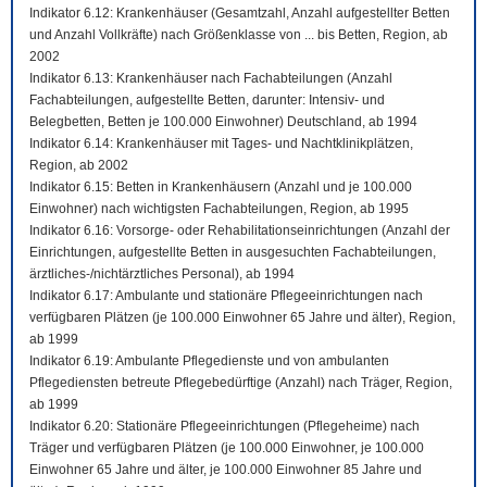
Indikator 6.12: Krankenhäuser (Gesamtzahl, Anzahl aufgestellter Betten
und Anzahl Vollkräfte) nach Größenklasse von ... bis Betten, Region, ab
2002
Indikator 6.13: Krankenhäuser nach Fachabteilungen (Anzahl
Fachabteilungen, aufgestellte Betten, darunter: Intensiv- und
Belegbetten, Betten je 100.000 Einwohner) Deutschland, ab 1994
Indikator 6.14: Krankenhäuser mit Tages- und Nachtklinikplätzen,
Region, ab 2002
Indikator 6.15: Betten in Krankenhäusern (Anzahl und je 100.000
Einwohner) nach wichtigsten Fachabteilungen, Region, ab 1995
Indikator 6.16: Vorsorge- oder Rehabilitationseinrichtungen (Anzahl der
Einrichtungen, aufgestellte Betten in ausgesuchten Fachabteilungen,
ärztliches-/nichtärztliches Personal), ab 1994
Indikator 6.17: Ambulante und stationäre Pflegeeinrichtungen nach
verfügbaren Plätzen (je 100.000 Einwohner 65 Jahre und älter), Region,
ab 1999
Indikator 6.19: Ambulante Pflegedienste und von ambulanten
Pflegediensten betreute Pflegebedürftige (Anzahl) nach Träger, Region,
ab 1999
Indikator 6.20: Stationäre Pflegeeinrichtungen (Pflegeheime) nach
Träger und verfügbaren Plätzen (je 100.000 Einwohner, je 100.000
Einwohner 65 Jahre und älter, je 100.000 Einwohner 85 Jahre und