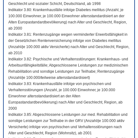
Geschlecht und sozialer Schicht, Deutschland, ab 1998
Indikator 3.80: Krankenhausfälle infolge Diabetes mellitus (Anzahl, je
100.000 Einwohner, je 100.000 Einwohner altersstandardisiert an der
Alten Europastandardbevölkerung) nach Alter und Geschlecht, Region,
ab 2000
Indikator 3.81: Rentenzugänge wegen verminderter Erwerbsfähigkeit in
der Gesetzlichen Rentenversicherung infolge von Diabetes mellitus
(Anzahl/je 100.000 aktiv Versicherte) nach Alter und Geschlecht, Region,
ab 2010
Indikator 3.82: Psychische und Verhaltensstörungen: Krankenhaus- und
Arbeitsunfähigkeitsfälle; Abgeschlossene Leistungen zur medizinischen
Rehabilitation und sonstige Leistungen zur Teilhabe; Rentenzugänge
(Anzahl/je 100.000/teilweise altersstandardisiert)
Indikator 3.83: Krankenhausfälle infolge von psychischen und
Verhaltensstörungen (Anzahl, je 100.000 Einwohner, je 100.000
Einwohner altersstandardisiert an der Alten
Europastandardbevölkerung) nach Alter und Geschlecht, Region, ab
2000
Indikator 3.85: Abgeschlossene Leistungen zur med. Rehabilitation und
sonstige Leistungen zur Teilhabe in der GRV (Anzahl/je 100.000 aktiv
Versicherte) infolge von psychischen und Verhaltensstörungen nach
Alter und Geschlecht, Region (Wohnsitz), ab 2001