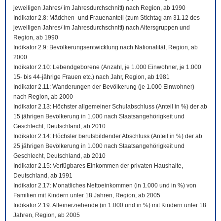
jeweiligen Jahres/ im Jahresdurchschnitt) nach Region, ab 1990
Indikator 2.8: Mädchen- und Frauenanteil (zum Stichtag am 31.12 des
jeweiligen Jahres/ im Jahresdurchschnitt) nach Altersgruppen und
Region, ab 1990
Indikator 2.9: Bevölkerungsentwicklung nach Nationalität, Region, ab
2000
Indikator 2.10: Lebendgeborene (Anzahl, je 1.000 Einwohner, je 1.000
15- bis 44-jährige Frauen etc.) nach Jahr, Region, ab 1981
Indikator 2.11: Wanderungen der Bevölkerung (je 1.000 Einwohner)
nach Region, ab 2000
Indikator 2.13: Höchster allgemeiner Schulabschluss (Anteil in %) der ab
15 jährigen Bevölkerung in 1.000 nach Staatsangehörigkeit und
Geschlecht, Deutschland, ab 2010
Indikator 2.14: Höchster berufsbildender Abschluss (Anteil in %) der ab
25 jährigen Bevölkerung in 1.000 nach Staatsangehörigkeit und
Geschlecht, Deutschland, ab 2010
Indikator 2.15: Verfügbares Einkommen der privaten Haushalte,
Deutschland, ab 1991
Indikator 2.17: Monatliches Nettoeinkommen (in 1.000 und in %) von
Familien mit Kindern unter 18 Jahren, Region, ab 2005
Indikator 2.19: Alleinerziehende (in 1.000 und in %) mit Kindern unter 18
Jahren, Region, ab 2005