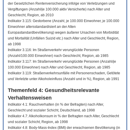
der Gesetzlichen Rentenversicherung infolge von Verletzungen und
Vergiftungen (Anzahl/je 100.000 aktiv Versicherte) nach Alter und
Geschlecht, Region, ab 2010
Indikator 3.115: Gestorbene (Anzahl, je 100.000 Einwohner, je 100.000
Einwohner altersstandardisiert an der Alten
Europastandardbevölkerung) wegen äußerer Ursachen von Morbidität
und Mortalität (Unfällen Suizid etc.) nach Alter und Geschlecht, Region,
ab 1998
Indikator 3.116: Im Straßenverkehr verunglückte Personen
(Anzahl/100.000 Einwohner) nach Geschlecht, Region, ab 1985
Indikator 3.117: Im Straßenverkehr verunglückte Personen (Anzahl/je
100.000 Einwohner) nach Alter und Geschlecht, Region, ab 1985
Indikator 3.119: Straßenverkehrsunfälle mit Personenschaden, Getötete
und Verletzte unter Alkoholeinfluss (Anzahl und in %), Region, ab 1991
Themenfeld 4: Gesundheitsrelevante
Verhaltensweisen
Indikator 4.1: Rauchverhalten (in % der Befragten) nach Alter,
Geschlecht und sozialer Schicht, Deutschland, ab 1998
Indikator 4.7: Alkoholkonsum in % der Befragten nach Alter, Geschlecht
und sozialer Schicht, Region, ab 1998
Indikator 4.8: Body-Mass-Index (BMI) der erwachsenen Bevölkerung (in