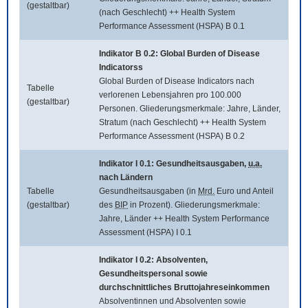
(gestaltbar)
(nach Geschlecht) ++ Health System
Performance Assessment (HSPA) B 0.1
Indikator B 0.2:
Global Burden of Disease
Indicatorss
Global Burden of Disease Indicators
nach
Tabelle
verlorenen Lebensjahren pro 100.000
(gestaltbar)
Personen. Gliederungsmerkmale: Jahre, Länder,
Stratum (nach Geschlecht) ++ Health System
Performance Assessment (HSPA) B 0.2
Indikator I 0.1: Gesundheitsausgaben,
u.a.
nach Ländern
Tabelle
Gesundheitsausgaben (in
Mrd.
Euro und Anteil
(gestaltbar)
des
BIP
in Prozent). Gliederungsmerkmale:
Jahre, Länder ++ Health System Performance
Assessment (HSPA) I 0.1
Indikator I 0.2: Absolventen,
Gesundheitspersonal sowie
durchschnittliches Bruttojahreseinkommen
Absolventinnen und Absolventen sowie