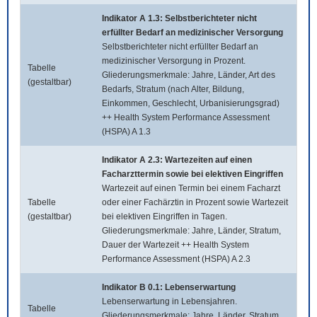
Indikator A 1.3: Selbstberichteter nicht
erfüllter Bedarf an medizinischer Versorgung
Selbstberichteter nicht erfüllter Bedarf an
medizinischer Versorgung in Prozent.
Tabelle
Gliederungsmerkmale: Jahre, Länder, Art des
(gestaltbar)
Bedarfs, Stratum (nach Alter, Bildung,
Einkommen, Geschlecht, Urbanisierungsgrad)
++ Health System Performance Assessment
(HSPA) A 1.3
Indikator A 2.3: Wartezeiten auf einen
Facharzttermin sowie bei elektiven Eingriffen
Wartezeit auf einen Termin bei einem Facharzt
Tabelle
oder einer Fachärztin in Prozent sowie Wartezeit
(gestaltbar)
bei elektiven Eingriffen in Tagen.
Gliederungsmerkmale: Jahre, Länder, Stratum,
Dauer der Wartezeit ++ Health System
Performance Assessment (HSPA) A 2.3
Indikator B 0.1: Lebenserwartung
Lebenserwartung in Lebensjahren.
Tabelle
Gliederungsmerkmale: Jahre, Länder, Stratum