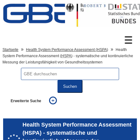
Zum Inhalt
Suche
Startseite
Health System Performance Assessment (
HSPA
)
Health
System Performance Assessment (
HSPA
) - systematische und kontinuierliche
Messung der Leistungsfähigkeit von Gesundheitssystemen
Sprachumschaltung
Suchen
Fußzeile
Erweiterte Suche
... alle Worte
... eines der Worte
... genau diesen Ausdruck
Health System Performance Assessment
auch in allen Texten suchen (Volltextsuche)
(HSPA) - systematische und
auch Synonyme einbeziehen
auch ähnlich geschriebenes einbeziehen