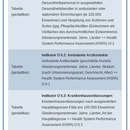
Gesundheitspersonal in ausgewählten
Tabelle
Gesundheitsberufen in ambulanten oder
(gestaltbar)
stationären Einrichtungen (je 100.000
Einwohner) und Vergütung von Ärztinnen und
Ärzten
bzw.
Pflegefachkräften (Einkommen als
Vielfaches des durchschnittlichen Einkommens).
Gliederungsmerkmale: Jahre, Länder ++ Health
System Performance Assessment (HSPA) I 0.2
Indikator O 0.1: Ambulante Arztkontakte
Ambulante Arztkontakte (geschätzte Anzahl).
Tabelle
Gliederungsmerkmale: Jahre, Länder, Stratum
(gestaltbar)
(nach Urbanisierungsgrad, Geschlecht, Alter) ++
Health System Performance Assessment (HSPA)
O 0.1
Indikator O 0.3: Krankenhausentlassungen
Krankenhausentlassungen nach ausgewählten
Tabelle
Hauptdiagnosen Fälle pro 100.000 Einwohner.
(gestaltbar)
Gliederungsmerkmale: Jahre, Länder, Art der
Hauptdiagnose ++ Health System Performance
Assessment (HSPA) O 0.3