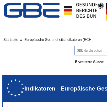
Startseite
Europäische Gesundheitsindikatoren (
ECHI
Erweiterte Suche
... alle Worte
... eines der Wort
... genau diesen
Indikatoren - Europäische Ge