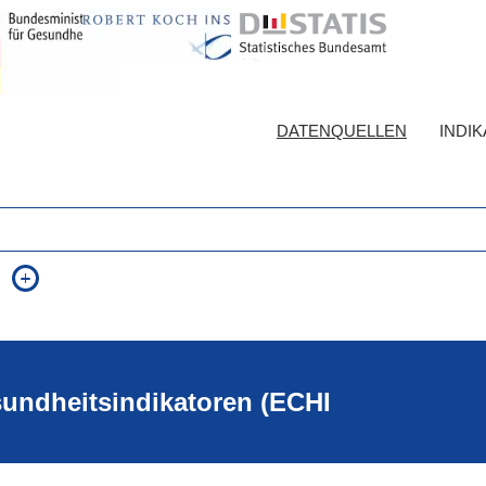
DATENQUELLEN
INDI
auch in allen Texten suchen (Volltextsuche)
e
auch Synonyme einbeziehen
 Ausdruck
auch ähnlich geschriebenes einbeziehen
sundheitsindikatoren (ECHI