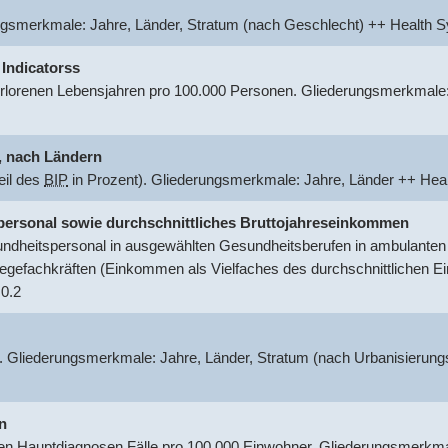
ungsmerkmale: Jahre, Länder, Stratum (nach Geschlecht) ++ Healt
 Indicatorss
rlorenen Lebensjahren pro 100.000 Personen. Gliederungsmerkmale:
.
nach Ländern
eil des
BIP
in Prozent). Gliederungsmerkmale: Jahre, Länder ++ He
tspersonal sowie durchschnittliches Bruttojahreseinkommen
dheitspersonal in ausgewählten Gesundheitsberufen in ambulanten o
egefachkräften (Einkommen als Vielfaches des durchschnittlichen 
0.2
. Gliederungsmerkmale: Jahre, Länder, Stratum (nach Urbanisierung
n
 Hauptdiagnosen Fälle pro 100.000 Einwohner. Gliederungsmerkmal