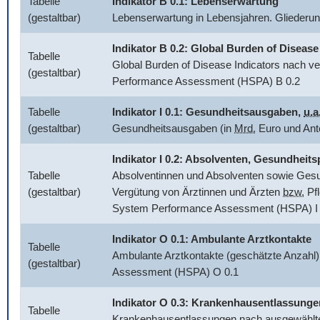
Tabelle
Indikator B 0.1: Lebenserwartung
(gestaltbar)
Lebenserwartung in Lebensjahren. Glieder
Indikator B 0.2:
Global Burden of Disease
Tabelle
Global Burden of Disease Indicators
nach ve
(gestaltbar)
Performance Assessment (HSPA) B 0.2
Tabelle
Indikator I 0.1: Gesundheitsausgaben,
u.a
(gestaltbar)
Gesundheitsausgaben (in
Mrd.
Euro und Ant
Indikator I 0.2: Absolventen, Gesundhei
Tabelle
Absolventinnen und Absolventen sowie Gesun
(gestaltbar)
Vergütung von Ärztinnen und Ärzten
bzw.
Pfl
System Performance Assessment (HSPA) I 
Indikator O 0.1: Ambulante Arztkontakte
Tabelle
Ambulante Arztkontakte (geschätzte Anzahl)
(gestaltbar)
Assessment (HSPA) O 0.1
Indikator O 0.3: Krankenhausentlassunge
Tabelle
Krankenhausentlassungen nach ausgewählten