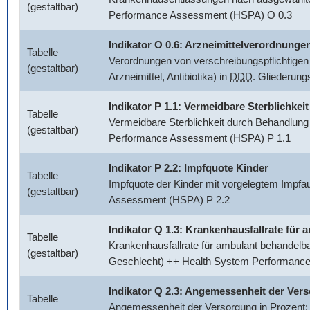
(gestaltbar)
Performance Assessment (HSPA) O 0.3
Indikator O 0.6: Arzneimittelverordnunge
Tabelle
Verordnungen von verschreibungspflichtigen 
(gestaltbar)
Arzneimittel, Antibiotika) in
DDD
. Gliederun
Indikator P 1.1: Vermeidbare Sterblichkeit
Tabelle
Vermeidbare Sterblichkeit durch Behandlung
(gestaltbar)
Performance Assessment (HSPA) P 1.1
Indikator P 2.2: Impfquote Kinder
Tabelle
Impfquote der Kinder mit vorgelegtem Impfa
(gestaltbar)
Assessment (HSPA) P 2.2
Indikator Q 1.3: Krankenhausfallrate fü
Tabelle
Krankenhausfallrate für ambulant behandelb
(gestaltbar)
Geschlecht) ++ Health System Performanc
Indikator Q 2.3: Angemessenheit der Ver
Tabelle
Angemessenheit der Versorgung in Prozent: