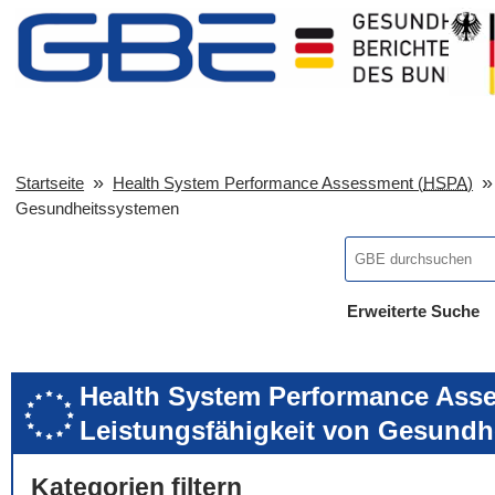
Startseite
Health System Performance Assessment (
HSPA
)
Gesundheitssystemen
Erweiterte Suche
... alle Worte
... eines der Wort
... genau diesen
Health System Performance Asse
Leistungsfähigkeit von Gesundh
Kategorien filtern