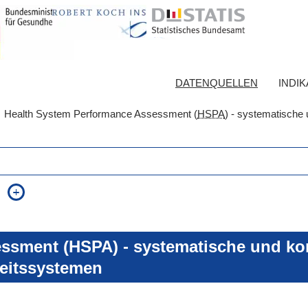
DATENQUELLEN
INDI
Health System Performance Assessment (
HSPA
) - systematische 
auch in allen Texten suchen (Volltextsuche)
e
auch Synonyme einbeziehen
 Ausdruck
auch ähnlich geschriebenes einbeziehen
ssment (HSPA) - systematische und kon
eitssystemen