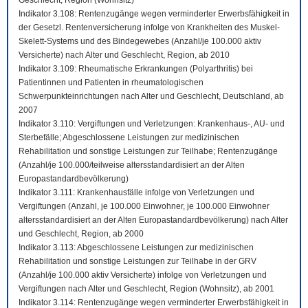
Geschlecht, Region (Wohnsitz)
Indikator 3.108: Rentenzugänge wegen verminderter Erwerbsfähigkeit in
der Gesetzl. Rentenversicherung infolge von Krankheiten des Muskel-
Skelett-Systems und des Bindegewebes (Anzahl/je 100.000 aktiv
Versicherte) nach Alter und Geschlecht, Region, ab 2010
Indikator 3.109: Rheumatische Erkrankungen (Polyarthritis) bei
Patientinnen und Patienten in rheumatologischen
Schwerpunkteinrichtungen nach Alter und Geschlecht, Deutschland, ab
2007
Indikator 3.110: Vergiftungen und Verletzungen: Krankenhaus-, AU- und
Sterbefälle; Abgeschlossene Leistungen zur medizinischen
Rehabilitation und sonstige Leistungen zur Teilhabe; Rentenzugänge
(Anzahl/je 100.000/teilweise altersstandardisiert an der Alten
Europastandardbevölkerung)
Indikator 3.111: Krankenhausfälle infolge von Verletzungen und
Vergiftungen (Anzahl, je 100.000 Einwohner, je 100.000 Einwohner
altersstandardisiert an der Alten Europastandardbevölkerung) nach Alter
und Geschlecht, Region, ab 2000
Indikator 3.113: Abgeschlossene Leistungen zur medizinischen
Rehabilitation und sonstige Leistungen zur Teilhabe in der GRV
(Anzahl/je 100.000 aktiv Versicherte) infolge von Verletzungen und
Vergiftungen nach Alter und Geschlecht, Region (Wohnsitz), ab 2001
Indikator 3.114: Rentenzugänge wegen verminderter Erwerbsfähigkeit in