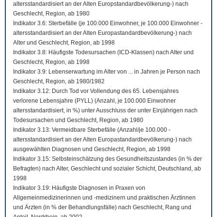
altersstandardisiert an der Alten Europstandardbevölkerung-) nach
Geschlecht, Region, ab 1980
Indikator 3.6: Sterbefälle (je 100.000 Einwohner, je 100.000 Einwohner -
altersstandardisiert an der Alten Europastandardbevölkerung-) nach
Alter und Geschlecht, Region, ab 1998
Indikator 3.8: Häufigste Todesursachen (ICD-Klassen) nach Alter und
Geschlecht, Region, ab 1998
Indikator 3.9: Lebenserwartung im Alter von ... in Jahren je Person nach
Geschlecht, Region, ab 1980/1982
Indikator 3.12: Durch Tod vor Vollendung des 65. Lebensjahres
verlorene Lebensjahre (PYLL) (Anzahl, je 100.000 Einwohner
altersstandardisiert, in %) unter Ausschluss der unter Einjährigen nach
Todesursachen und Geschlecht, Region, ab 1980
Indikator 3.13: Vermeidbare Sterbefälle (Anzahl/je 100.000 -
altersstandardisiert an der Alten Europastandardbevölkerung-) nach
ausgewählten Diagnosen und Geschlecht, Region, ab 1998
Indikator 3.15: Selbsteinschätzung des Gesundheitszustandes (in % der
Befragten) nach Alter, Geschlecht und sozialer Schicht, Deutschland, ab
1998
Indikator 3.19: Häufigste Diagnosen in Praxen von
Allgemeinmedizinerinnen und -medizinern und praktischen Ärztinnen
und Ärzten (in % der Behandlungsfälle) nach Geschlecht, Rang und