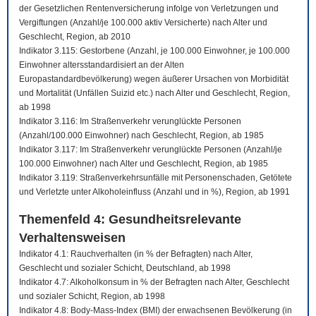
der Gesetzlichen Rentenversicherung infolge von Verletzungen und
Vergiftungen (Anzahl/je 100.000 aktiv Versicherte) nach Alter und
Geschlecht, Region, ab 2010
Indikator 3.115: Gestorbene (Anzahl, je 100.000 Einwohner, je 100.000
Einwohner altersstandardisiert an der Alten
Europastandardbevölkerung) wegen äußerer Ursachen von Morbidität
und Mortalität (Unfällen Suizid etc.) nach Alter und Geschlecht, Region,
ab 1998
Indikator 3.116: Im Straßenverkehr verunglückte Personen
(Anzahl/100.000 Einwohner) nach Geschlecht, Region, ab 1985
Indikator 3.117: Im Straßenverkehr verunglückte Personen (Anzahl/je
100.000 Einwohner) nach Alter und Geschlecht, Region, ab 1985
Indikator 3.119: Straßenverkehrsunfälle mit Personenschaden, Getötete
und Verletzte unter Alkoholeinfluss (Anzahl und in %), Region, ab 1991
Themenfeld 4: Gesundheitsrelevante
Verhaltensweisen
Indikator 4.1: Rauchverhalten (in % der Befragten) nach Alter,
Geschlecht und sozialer Schicht, Deutschland, ab 1998
Indikator 4.7: Alkoholkonsum in % der Befragten nach Alter, Geschlecht
und sozialer Schicht, Region, ab 1998
Indikator 4.8: Body-Mass-Index (BMI) der erwachsenen Bevölkerung (in