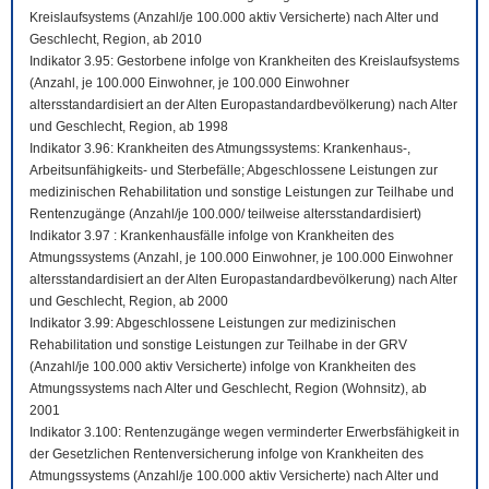
Kreislaufsystems (Anzahl/je 100.000 aktiv Versicherte) nach Alter und
Geschlecht, Region, ab 2010
Indikator 3.95: Gestorbene infolge von Krankheiten des Kreislaufsystems
(Anzahl, je 100.000 Einwohner, je 100.000 Einwohner
altersstandardisiert an der Alten Europastandardbevölkerung) nach Alter
und Geschlecht, Region, ab 1998
Indikator 3.96: Krankheiten des Atmungssystems: Krankenhaus-,
Arbeitsunfähigkeits- und Sterbefälle; Abgeschlossene Leistungen zur
medizinischen Rehabilitation und sonstige Leistungen zur Teilhabe und
Rentenzugänge (Anzahl/je 100.000/ teilweise altersstandardisiert)
Indikator 3.97 : Krankenhausfälle infolge von Krankheiten des
Atmungssystems (Anzahl, je 100.000 Einwohner, je 100.000 Einwohner
altersstandardisiert an der Alten Europastandardbevölkerung) nach Alter
und Geschlecht, Region, ab 2000
Indikator 3.99: Abgeschlossene Leistungen zur medizinischen
Rehabilitation und sonstige Leistungen zur Teilhabe in der GRV
(Anzahl/je 100.000 aktiv Versicherte) infolge von Krankheiten des
Atmungssystems nach Alter und Geschlecht, Region (Wohnsitz), ab
2001
Indikator 3.100: Rentenzugänge wegen verminderter Erwerbsfähigkeit in
der Gesetzlichen Rentenversicherung infolge von Krankheiten des
Atmungssystems (Anzahl/je 100.000 aktiv Versicherte) nach Alter und