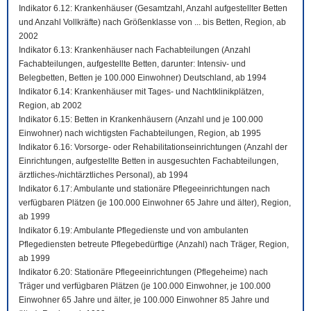
Indikator 6.12: Krankenhäuser (Gesamtzahl, Anzahl aufgestellter Betten
und Anzahl Vollkräfte) nach Größenklasse von ... bis Betten, Region, ab
2002
Indikator 6.13: Krankenhäuser nach Fachabteilungen (Anzahl
Fachabteilungen, aufgestellte Betten, darunter: Intensiv- und
Belegbetten, Betten je 100.000 Einwohner) Deutschland, ab 1994
Indikator 6.14: Krankenhäuser mit Tages- und Nachtklinikplätzen,
Region, ab 2002
Indikator 6.15: Betten in Krankenhäusern (Anzahl und je 100.000
Einwohner) nach wichtigsten Fachabteilungen, Region, ab 1995
Indikator 6.16: Vorsorge- oder Rehabilitationseinrichtungen (Anzahl der
Einrichtungen, aufgestellte Betten in ausgesuchten Fachabteilungen,
ärztliches-/nichtärztliches Personal), ab 1994
Indikator 6.17: Ambulante und stationäre Pflegeeinrichtungen nach
verfügbaren Plätzen (je 100.000 Einwohner 65 Jahre und älter), Region,
ab 1999
Indikator 6.19: Ambulante Pflegedienste und von ambulanten
Pflegediensten betreute Pflegebedürftige (Anzahl) nach Träger, Region,
ab 1999
Indikator 6.20: Stationäre Pflegeeinrichtungen (Pflegeheime) nach
Träger und verfügbaren Plätzen (je 100.000 Einwohner, je 100.000
Einwohner 65 Jahre und älter, je 100.000 Einwohner 85 Jahre und