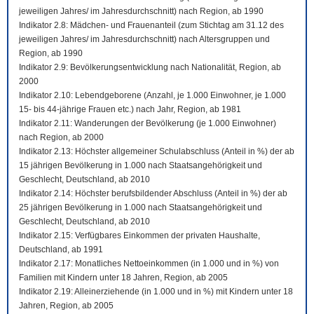
jeweiligen Jahres/ im Jahresdurchschnitt) nach Region, ab 1990
Indikator 2.8: Mädchen- und Frauenanteil (zum Stichtag am 31.12 des
jeweiligen Jahres/ im Jahresdurchschnitt) nach Altersgruppen und
Region, ab 1990
Indikator 2.9: Bevölkerungsentwicklung nach Nationalität, Region, ab
2000
Indikator 2.10: Lebendgeborene (Anzahl, je 1.000 Einwohner, je 1.000
15- bis 44-jährige Frauen etc.) nach Jahr, Region, ab 1981
Indikator 2.11: Wanderungen der Bevölkerung (je 1.000 Einwohner)
nach Region, ab 2000
Indikator 2.13: Höchster allgemeiner Schulabschluss (Anteil in %) der ab
15 jährigen Bevölkerung in 1.000 nach Staatsangehörigkeit und
Geschlecht, Deutschland, ab 2010
Indikator 2.14: Höchster berufsbildender Abschluss (Anteil in %) der ab
25 jährigen Bevölkerung in 1.000 nach Staatsangehörigkeit und
Geschlecht, Deutschland, ab 2010
Indikator 2.15: Verfügbares Einkommen der privaten Haushalte,
Deutschland, ab 1991
Indikator 2.17: Monatliches Nettoeinkommen (in 1.000 und in %) von
Familien mit Kindern unter 18 Jahren, Region, ab 2005
Indikator 2.19: Alleinerziehende (in 1.000 und in %) mit Kindern unter 18
Jahren, Region, ab 2005