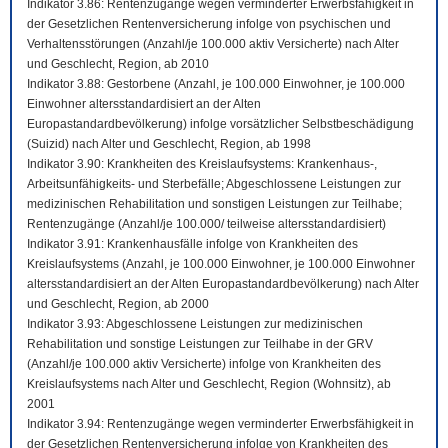
Indikator 3.86: Rentenzugänge wegen verminderter Erwerbsfähigkeit in
der Gesetzlichen Rentenversicherung infolge von psychischen und
Verhaltensstörungen (Anzahl/je 100.000 aktiv Versicherte) nach Alter
und Geschlecht, Region, ab 2010
Indikator 3.88: Gestorbene (Anzahl, je 100.000 Einwohner, je 100.000
Einwohner altersstandardisiert an der Alten
Europastandardbevölkerung) infolge vorsätzlicher Selbstbeschädigung
(Suizid) nach Alter und Geschlecht, Region, ab 1998
Indikator 3.90: Krankheiten des Kreislaufsystems: Krankenhaus-,
Arbeitsunfähigkeits- und Sterbefälle; Abgeschlossene Leistungen zur
medizinischen Rehabilitation und sonstigen Leistungen zur Teilhabe;
Rentenzugänge (Anzahl/je 100.000/ teilweise altersstandardisiert)
Indikator 3.91: Krankenhausfälle infolge von Krankheiten des
Kreislaufsystems (Anzahl, je 100.000 Einwohner, je 100.000 Einwohner
altersstandardisiert an der Alten Europastandardbevölkerung) nach Alter
und Geschlecht, Region, ab 2000
Indikator 3.93: Abgeschlossene Leistungen zur medizinischen
Rehabilitation und sonstige Leistungen zur Teilhabe in der GRV
(Anzahl/je 100.000 aktiv Versicherte) infolge von Krankheiten des
Kreislaufsystems nach Alter und Geschlecht, Region (Wohnsitz), ab
2001
Indikator 3.94: Rentenzugänge wegen verminderter Erwerbsfähigkeit in
der Gesetzlichen Rentenversicherung infolge von Krankheiten des