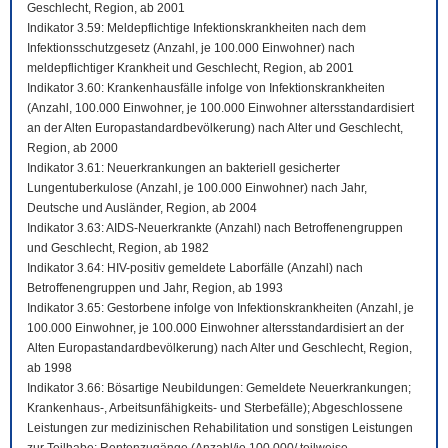
Geschlecht, Region, ab 2001
Indikator 3.59: Meldepflichtige Infektionskrankheiten nach dem
Infektionsschutzgesetz (Anzahl, je 100.000 Einwohner) nach
meldepflichtiger Krankheit und Geschlecht, Region, ab 2001
Indikator 3.60: Krankenhausfälle infolge von Infektionskrankheiten
(Anzahl, 100.000 Einwohner, je 100.000 Einwohner altersstandardisiert
an der Alten Europastandardbevölkerung) nach Alter und Geschlecht,
Region, ab 2000
Indikator 3.61: Neuerkrankungen an bakteriell gesicherter
Lungentuberkulose (Anzahl, je 100.000 Einwohner) nach Jahr,
Deutsche und Ausländer, Region, ab 2004
Indikator 3.63: AIDS-Neuerkrankte (Anzahl) nach Betroffenengruppen
und Geschlecht, Region, ab 1982
Indikator 3.64: HIV-positiv gemeldete Laborfälle (Anzahl) nach
Betroffenengruppen und Jahr, Region, ab 1993
Indikator 3.65: Gestorbene infolge von Infektionskrankheiten (Anzahl, je
100.000 Einwohner, je 100.000 Einwohner altersstandardisiert an der
Alten Europastandardbevölkerung) nach Alter und Geschlecht, Region,
ab 1998
Indikator 3.66: Bösartige Neubildungen: Gemeldete Neuerkrankungen;
Krankenhaus-, Arbeitsunfähigkeits- und Sterbefälle); Abgeschlossene
Leistungen zur medizinischen Rehabilitation und sonstigen Leistungen