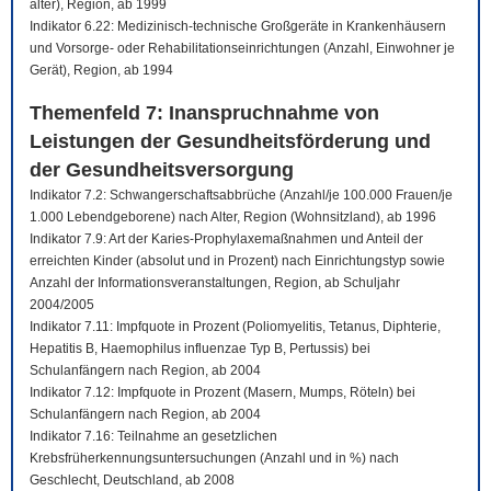
älter), Region, ab 1999
Indikator 6.22: Medizinisch-technische Großgeräte in Krankenhäusern
und Vorsorge- oder Rehabilitationseinrichtungen (Anzahl, Einwohner je
Gerät), Region, ab 1994
Themenfeld 7: Inanspruchnahme von
Leistungen der Gesundheitsförderung und
der Gesundheitsversorgung
Indikator 7.2: Schwangerschaftsabbrüche (Anzahl/je 100.000 Frauen/je
1.000 Lebendgeborene) nach Alter, Region (Wohnsitzland), ab 1996
Indikator 7.9: Art der Karies-Prophylaxemaßnahmen und Anteil der
erreichten Kinder (absolut und in Prozent) nach Einrichtungstyp sowie
Anzahl der Informationsveranstaltungen, Region, ab Schuljahr
2004/2005
Indikator 7.11: Impfquote in Prozent (Poliomyelitis, Tetanus, Diphterie,
Hepatitis B, Haemophilus influenzae Typ B, Pertussis) bei
Schulanfängern nach Region, ab 2004
Indikator 7.12: Impfquote in Prozent (Masern, Mumps, Röteln) bei
Schulanfängern nach Region, ab 2004
Indikator 7.16: Teilnahme an gesetzlichen
Krebsfrüherkennungsuntersuchungen (Anzahl und in %) nach
Geschlecht, Deutschland, ab 2008