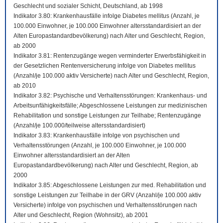
Geschlecht und sozialer Schicht, Deutschland, ab 1998
Indikator 3.80: Krankenhausfälle infolge Diabetes mellitus (Anzahl, je
100.000 Einwohner, je 100.000 Einwohner altersstandardisiert an der
Alten Europastandardbevölkerung) nach Alter und Geschlecht, Region,
ab 2000
Indikator 3.81: Rentenzugänge wegen verminderter Erwerbsfähigkeit in
der Gesetzlichen Rentenversicherung infolge von Diabetes mellitus
(Anzahl/je 100.000 aktiv Versicherte) nach Alter und Geschlecht, Region,
ab 2010
Indikator 3.82: Psychische und Verhaltensstörungen: Krankenhaus- und
Arbeitsunfähigkeitsfälle; Abgeschlossene Leistungen zur medizinischen
Rehabilitation und sonstige Leistungen zur Teilhabe; Rentenzugänge
(Anzahl/je 100.000/teilweise altersstandardisiert)
Indikator 3.83: Krankenhausfälle infolge von psychischen und
Verhaltensstörungen (Anzahl, je 100.000 Einwohner, je 100.000
Einwohner altersstandardisiert an der Alten
Europastandardbevölkerung) nach Alter und Geschlecht, Region, ab
2000
Indikator 3.85: Abgeschlossene Leistungen zur med. Rehabilitation und
sonstige Leistungen zur Teilhabe in der GRV (Anzahl/je 100.000 aktiv
Versicherte) infolge von psychischen und Verhaltensstörungen nach
Alter und Geschlecht, Region (Wohnsitz), ab 2001