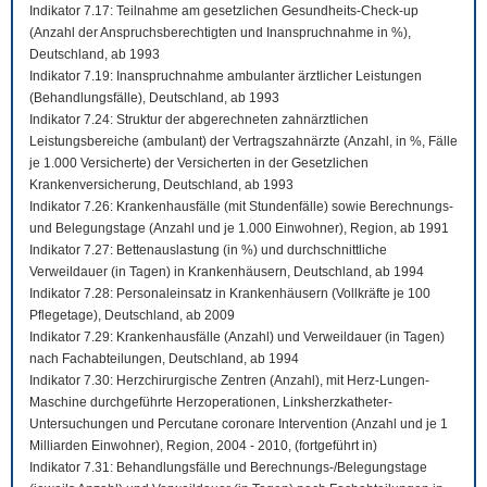
Indikator 7.17: Teilnahme am gesetzlichen Gesundheits-Check-up
(Anzahl der Anspruchsberechtigten und Inanspruchnahme in %),
Deutschland, ab 1993
Indikator 7.19: Inanspruchnahme ambulanter ärztlicher Leistungen
(Behandlungsfälle), Deutschland, ab 1993
Indikator 7.24: Struktur der abgerechneten zahnärztlichen
Leistungsbereiche (ambulant) der Vertragszahnärzte (Anzahl, in %, Fälle
je 1.000 Versicherte) der Versicherten in der Gesetzlichen
Krankenversicherung, Deutschland, ab 1993
Indikator 7.26: Krankenhausfälle (mit Stundenfälle) sowie Berechnungs-
und Belegungstage (Anzahl und je 1.000 Einwohner), Region, ab 1991
Indikator 7.27: Bettenauslastung (in %) und durchschnittliche
Verweildauer (in Tagen) in Krankenhäusern, Deutschland, ab 1994
Indikator 7.28: Personaleinsatz in Krankenhäusern (Vollkräfte je 100
Pflegetage), Deutschland, ab 2009
Indikator 7.29: Krankenhausfälle (Anzahl) und Verweildauer (in Tagen)
nach Fachabteilungen, Deutschland, ab 1994
Indikator 7.30: Herzchirurgische Zentren (Anzahl), mit Herz-Lungen-
Maschine durchgeführte Herzoperationen, Linksherzkatheter-
Untersuchungen und Percutane coronare Intervention (Anzahl und je 1
Milliarden Einwohner), Region, 2004 - 2010, (fortgeführt in)
Indikator 7.31: Behandlungsfälle und Berechnungs-/Belegungstage