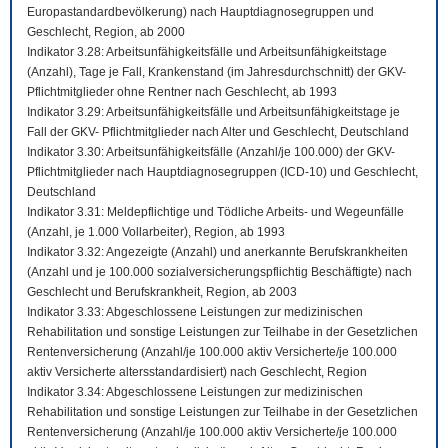
Europastandardbevölkerung) nach Hauptdiagnosegruppen und
Geschlecht, Region, ab 2000
Indikator 3.28: Arbeitsunfähigkeitsfälle und Arbeitsunfähigkeitstage
(Anzahl), Tage je Fall, Krankenstand (im Jahresdurchschnitt) der GKV-
Pflichtmitglieder ohne Rentner nach Geschlecht, ab 1993
Indikator 3.29: Arbeitsunfähigkeitsfälle und Arbeitsunfähigkeitstage je
Fall der GKV- Pflichtmitglieder nach Alter und Geschlecht, Deutschland
Indikator 3.30: Arbeitsunfähigkeitsfälle (Anzahl/je 100.000) der GKV-
Pflichtmitglieder nach Hauptdiagnosegruppen (ICD-10) und Geschlecht,
Deutschland
Indikator 3.31: Meldepflichtige und Tödliche Arbeits- und Wegeunfälle
(Anzahl, je 1.000 Vollarbeiter), Region, ab 1993
Indikator 3.32: Angezeigte (Anzahl) und anerkannte Berufskrankheiten
(Anzahl und je 100.000 sozialversicherungspflichtig Beschäftigte) nach
Geschlecht und Berufskrankheit, Region, ab 2003
Indikator 3.33: Abgeschlossene Leistungen zur medizinischen
Rehabilitation und sonstige Leistungen zur Teilhabe in der Gesetzlichen
Rentenversicherung (Anzahl/je 100.000 aktiv Versicherte/je 100.000
aktiv Versicherte altersstandardisiert) nach Geschlecht, Region
Indikator 3.34: Abgeschlossene Leistungen zur medizinischen
Rehabilitation und sonstige Leistungen zur Teilhabe in der Gesetzlichen
Rentenversicherung (Anzahl/je 100.000 aktiv Versicherte/je 100.000