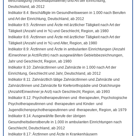
Beschäftigung (Vollzeitäquivalente) und Art der Einrichtung,
Deutschland, ab 2012
Indikator 8.4: Beschäftigte im Gesundheitswesen in 1.000 nach Berufen
und Art der Einrichtung, Deutschland, ab 2012
Indikator 8.5: Ärztinnen und Ärzte mit ärztlicher Tätigkeit nach Art der
Tätigkeit (Anzahl und in %) und Geschlecht, Region, ab 1980
Indikator 8.6: Ärztinnen und Ärzte mit ärztlicher Tätigkeit nach Art der
Tätigkeit (Anzahl und in %) und Alter, Region, ab 1980
Indikator 8.9: Ärztinnen und Ärzte in ambulanten Einrichtungen (Anzahl
/Einwohner je Arzt/Ärztin) nach ausgewählten Gebietsbezeichnungen,
Jahr und Geschlecht, Region, ab 1980
Indikator 8.10: Zahnärztinnen und Zahnärzte in 1.000 nach Art der
Einrichtung, Geschlecht und Jahr, Deutschland, ab 2012
Indikator 8.11: Zahnärztlich tätige Zahnärztinnen und Zahnärzte und
Zahnärztinnen und Zahnärzte für Kieferorthopädie und Oralchirurgie
(Anzahl/Einwohner je Arzt) nach Geschlecht, Region, ab 1993
Indikator 8.12: Psychotherapeutinnen und -therapeuten, Psychologische
Psychotherapeutinnen und -therapeuten und Kinder- und
Jugendlichenpsychotherapeutinnen und -therapeuten, Region, ab 1979
Indikator 8.14: Ausgewählte Berufe der übrigen
Gesundheitsdienstberufe in 1.000 in ambulanten Einrichtungen nach
Geschlecht, Deutschland, ab 2012
Indikator 8.17: Ärztinnen und Ärzte in Krankenhäusern