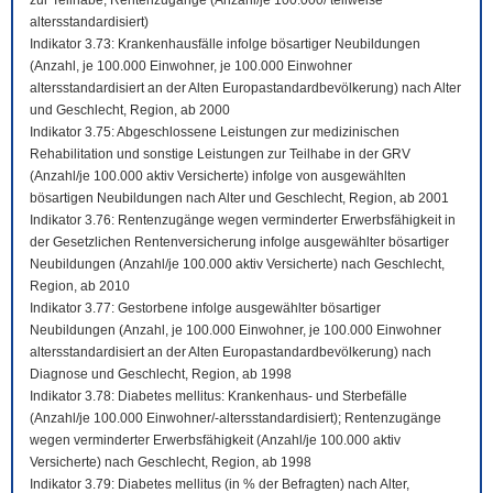
zur Teilhabe; Rentenzugänge (Anzahl/je 100.000/ teilweise
altersstandardisiert)
Indikator 3.73: Krankenhausfälle infolge bösartiger Neubildungen
(Anzahl, je 100.000 Einwohner, je 100.000 Einwohner
altersstandardisiert an der Alten Europastandardbevölkerung) nach Alter
und Geschlecht, Region, ab 2000
Indikator 3.75: Abgeschlossene Leistungen zur medizinischen
Rehabilitation und sonstige Leistungen zur Teilhabe in der GRV
(Anzahl/je 100.000 aktiv Versicherte) infolge von ausgewählten
bösartigen Neubildungen nach Alter und Geschlecht, Region, ab 2001
Indikator 3.76: Rentenzugänge wegen verminderter Erwerbsfähigkeit in
der Gesetzlichen Rentenversicherung infolge ausgewählter bösartiger
Neubildungen (Anzahl/je 100.000 aktiv Versicherte) nach Geschlecht,
Region, ab 2010
Indikator 3.77: Gestorbene infolge ausgewählter bösartiger
Neubildungen (Anzahl, je 100.000 Einwohner, je 100.000 Einwohner
altersstandardisiert an der Alten Europastandardbevölkerung) nach
Diagnose und Geschlecht, Region, ab 1998
Indikator 3.78: Diabetes mellitus: Krankenhaus- und Sterbefälle
(Anzahl/je 100.000 Einwohner/-altersstandardisiert); Rentenzugänge
wegen verminderter Erwerbsfähigkeit (Anzahl/je 100.000 aktiv
Versicherte) nach Geschlecht, Region, ab 1998
Indikator 3.79: Diabetes mellitus (in % der Befragten) nach Alter,