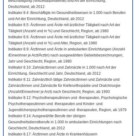
Beschäftigung (Vollzeitäquivalente) und Art der Einrichtung,
Deutschland, ab 2012
Indikator 8.4: Beschäftigte im Gesundheitswesen in 1.000 nach Berufen
und Art der Einrichtung, Deutschland, ab 2012
Indikator 8.5: Ärztinnen und Ärzte mit ärztlicher Tätigkeit nach Art der
Tätigkeit (Anzahl und in %) und Geschlecht, Region, ab 1980
Indikator 8.6: Ärztinnen und Ärzte mit ärztlicher Tätigkeit nach Art der
Tätigkeit (Anzahl und in %) und Alter, Region, ab 1980
Indikator 8.9: Ärztinnen und Ärzte in ambulanten Einrichtungen (Anzahl
/Einwohner je Arzt/Ärztin) nach ausgewählten Gebietsbezeichnungen,
Jahr und Geschlecht, Region, ab 1980
Indikator 8.10: Zahnärztinnen und Zahnärzte in 1.000 nach Art der
Einrichtung, Geschlecht und Jahr, Deutschland, ab 2012
Indikator 8.11: Zahnärztlich tätige Zahnärztinnen und Zahnärzte und
Zahnärztinnen und Zahnärzte für Kieferorthopädie und Oralchirurgie
(Anzahl/Einwohner je Arzt) nach Geschlecht, Region, ab 1993
Indikator 8.12: Psychotherapeutinnen und -therapeuten, Psychologische
Psychotherapeutinnen und -therapeuten und Kinder- und
Jugendlichenpsychotherapeutinnen und -therapeuten, Region, ab 1979
Indikator 8.14: Ausgewählte Berufe der übrigen
Gesundheitsdienstberufe in 1.000 in ambulanten Einrichtungen nach
Geschlecht, Deutschland, ab 2012
Indikator 8.17: Ärztinnen und Ärzte in Krankenhäusern