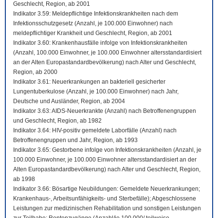
Geschlecht, Region, ab 2001
Indikator 3.59: Meldepflichtige Infektionskrankheiten nach dem
Infektionsschutzgesetz (Anzahl, je 100.000 Einwohner) nach
meldepflichtiger Krankheit und Geschlecht, Region, ab 2001
Indikator 3.60: Krankenhausfälle infolge von Infektionskrankheiten
(Anzahl, 100.000 Einwohner, je 100.000 Einwohner altersstandardisiert
an der Alten Europastandardbevölkerung) nach Alter und Geschlecht,
Region, ab 2000
Indikator 3.61: Neuerkrankungen an bakteriell gesicherter
Lungentuberkulose (Anzahl, je 100.000 Einwohner) nach Jahr,
Deutsche und Ausländer, Region, ab 2004
Indikator 3.63: AIDS-Neuerkrankte (Anzahl) nach Betroffenengruppen
und Geschlecht, Region, ab 1982
Indikator 3.64: HIV-positiv gemeldete Laborfälle (Anzahl) nach
Betroffenengruppen und Jahr, Region, ab 1993
Indikator 3.65: Gestorbene infolge von Infektionskrankheiten (Anzahl, je
100.000 Einwohner, je 100.000 Einwohner altersstandardisiert an der
Alten Europastandardbevölkerung) nach Alter und Geschlecht, Region,
ab 1998
Indikator 3.66: Bösartige Neubildungen: Gemeldete Neuerkrankungen;
Krankenhaus-, Arbeitsunfähigkeits- und Sterbefälle); Abgeschlossene
Leistungen zur medizinischen Rehabilitation und sonstigen Leistungen