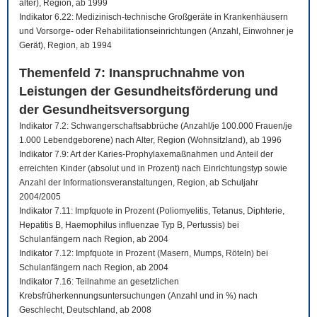
älter), Region, ab 1999
Indikator 6.22: Medizinisch-technische Großgeräte in Krankenhäusern
und Vorsorge- oder Rehabilitationseinrichtungen (Anzahl, Einwohner je
Gerät), Region, ab 1994
Themenfeld 7: Inanspruchnahme von
Leistungen der Gesundheitsförderung und
der Gesundheitsversorgung
Indikator 7.2: Schwangerschaftsabbrüche (Anzahl/je 100.000 Frauen/je
1.000 Lebendgeborene) nach Alter, Region (Wohnsitzland), ab 1996
Indikator 7.9: Art der Karies-Prophylaxemaßnahmen und Anteil der
erreichten Kinder (absolut und in Prozent) nach Einrichtungstyp sowie
Anzahl der Informationsveranstaltungen, Region, ab Schuljahr
2004/2005
Indikator 7.11: Impfquote in Prozent (Poliomyelitis, Tetanus, Diphterie,
Hepatitis B, Haemophilus influenzae Typ B, Pertussis) bei
Schulanfängern nach Region, ab 2004
Indikator 7.12: Impfquote in Prozent (Masern, Mumps, Röteln) bei
Schulanfängern nach Region, ab 2004
Indikator 7.16: Teilnahme an gesetzlichen
Krebsfrüherkennungsuntersuchungen (Anzahl und in %) nach
Geschlecht, Deutschland, ab 2008