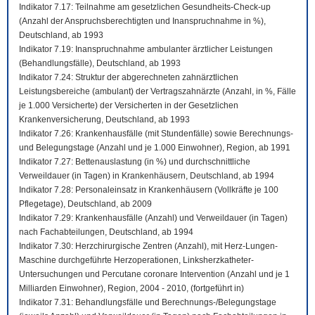
Indikator 7.17: Teilnahme am gesetzlichen Gesundheits-Check-up
(Anzahl der Anspruchsberechtigten und Inanspruchnahme in %),
Deutschland, ab 1993
Indikator 7.19: Inanspruchnahme ambulanter ärztlicher Leistungen
(Behandlungsfälle), Deutschland, ab 1993
Indikator 7.24: Struktur der abgerechneten zahnärztlichen
Leistungsbereiche (ambulant) der Vertragszahnärzte (Anzahl, in %, Fälle
je 1.000 Versicherte) der Versicherten in der Gesetzlichen
Krankenversicherung, Deutschland, ab 1993
Indikator 7.26: Krankenhausfälle (mit Stundenfälle) sowie Berechnungs-
und Belegungstage (Anzahl und je 1.000 Einwohner), Region, ab 1991
Indikator 7.27: Bettenauslastung (in %) und durchschnittliche
Verweildauer (in Tagen) in Krankenhäusern, Deutschland, ab 1994
Indikator 7.28: Personaleinsatz in Krankenhäusern (Vollkräfte je 100
Pflegetage), Deutschland, ab 2009
Indikator 7.29: Krankenhausfälle (Anzahl) und Verweildauer (in Tagen)
nach Fachabteilungen, Deutschland, ab 1994
Indikator 7.30: Herzchirurgische Zentren (Anzahl), mit Herz-Lungen-
Maschine durchgeführte Herzoperationen, Linksherzkatheter-
Untersuchungen und Percutane coronare Intervention (Anzahl und je 1
Milliarden Einwohner), Region, 2004 - 2010, (fortgeführt in)
Indikator 7.31: Behandlungsfälle und Berechnungs-/Belegungstage