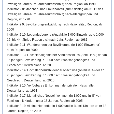
jeweiligen Jahres/ im Jahresdurchschnitt) nach Region, ab 1990
Indikator 2.8: Mädchen- und Frauenanteil (zum Stichtag am 31.12 des
jeweiligen Jahres/ im Jahresdurchschnitt) nach Altersgruppen und
Region, ab 1990
Indikator 2.9: Bevölkerungsentwicklung nach Nationalität, Region, ab
2000
Indikator 2.10: Lebendgeborene (Anzahl, je 1.000 Einwohner, je 1.000
15- bis 44-jährige Frauen etc.) nach Jahr, Region, ab 1981
Indikator 2.11: Wanderungen der Bevölkerung (je 1.000 Einwohner)
nach Region, ab 2000
Indikator 2.13: Höchster allgemeiner Schulabschluss (Anteil in %) der ab
15 jährigen Bevölkerung in 1.000 nach Staatsangehörigkeit und
Geschlecht, Deutschland, ab 2010
Indikator 2.14: Höchster berufsbildender Abschluss (Anteil in %) der ab
25 jährigen Bevölkerung in 1.000 nach Staatsangehörigkeit und
Geschlecht, Deutschland, ab 2010
Indikator 2.15: Verfügbares Einkommen der privaten Haushalte,
Deutschland, ab 1991
Indikator 2.17: Monatliches Nettoeinkommen (in 1.000 und in %) von
Familien mit Kindern unter 18 Jahren, Region, ab 2005
Indikator 2.19: Alleinerziehende (in 1.000 und in %) mit Kindern unter 18
Jahren, Region, ab 2005