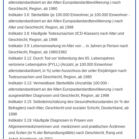
altersstandardisiert an der Alten Europstandardbevölkerung-) nach
Geschlecht, Region, ab 1980
Indikator 3.6: Sterbefälle (je 100.000 Einwohner, je 100.000 Einwohner -
altersstandardisiert an der Alten Europastandardbevölkerung-) nach
Alter und Geschlecht, Region, ab 1998
Indikator 3.8: Häufigste Todesursachen (ICD-Klassen) nach Alter und
Geschlecht, Region, ab 1998
Indikator 3.9: Lebenserwartung im Alter von ... in Jahren je Person nach
Geschlecht, Region, ab 1980/1982
Indikator 3.12: Durch Tod vor Vollendung des 65. Lebensjahres
verlorene Lebensjahre (PYLL) (Anzahl, je 100.000 Einwohner
altersstandardisiert, in %) unter Ausschluss der unter Einjährigen nach
Todesursachen und Geschlecht, Region, ab 1980
Indikator 3.13: Vermeidbare Sterbefälle (Anzahl/je 100.000 -
altersstandardisiert an der Alten Europastandardbevölkerung-) nach
ausgewählten Diagnosen und Geschlecht, Region, ab 1998
Indikator 3.15: Selbsteinschätzung des Gesundheitszustandes (in % der
Befragten) nach Alter, Geschlecht und sozialer Schicht, Deutschland, ab
1998
Indikator 3.19: Häufigste Diagnosen in Praxen von
Allgemeinmedizinerinnen und -medizinern und praktischen Ärztinnen
und Ärzten (in % der Behandlungsfälle) nach Geschlecht, Rang und