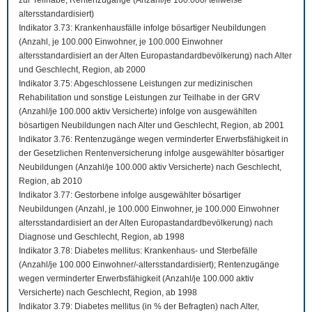
zur Teilhabe; Rentenzugänge (Anzahl/je 100.000/ teilweise
altersstandardisiert)
Indikator 3.73: Krankenhausfälle infolge bösartiger Neubildungen
(Anzahl, je 100.000 Einwohner, je 100.000 Einwohner
altersstandardisiert an der Alten Europastandardbevölkerung) nach Alter
und Geschlecht, Region, ab 2000
Indikator 3.75: Abgeschlossene Leistungen zur medizinischen
Rehabilitation und sonstige Leistungen zur Teilhabe in der GRV
(Anzahl/je 100.000 aktiv Versicherte) infolge von ausgewählten
bösartigen Neubildungen nach Alter und Geschlecht, Region, ab 2001
Indikator 3.76: Rentenzugänge wegen verminderter Erwerbsfähigkeit in
der Gesetzlichen Rentenversicherung infolge ausgewählter bösartiger
Neubildungen (Anzahl/je 100.000 aktiv Versicherte) nach Geschlecht,
Region, ab 2010
Indikator 3.77: Gestorbene infolge ausgewählter bösartiger
Neubildungen (Anzahl, je 100.000 Einwohner, je 100.000 Einwohner
altersstandardisiert an der Alten Europastandardbevölkerung) nach
Diagnose und Geschlecht, Region, ab 1998
Indikator 3.78: Diabetes mellitus: Krankenhaus- und Sterbefälle
(Anzahl/je 100.000 Einwohner/-altersstandardisiert); Rentenzugänge
wegen verminderter Erwerbsfähigkeit (Anzahl/je 100.000 aktiv
Versicherte) nach Geschlecht, Region, ab 1998
Indikator 3.79: Diabetes mellitus (in % der Befragten) nach Alter,