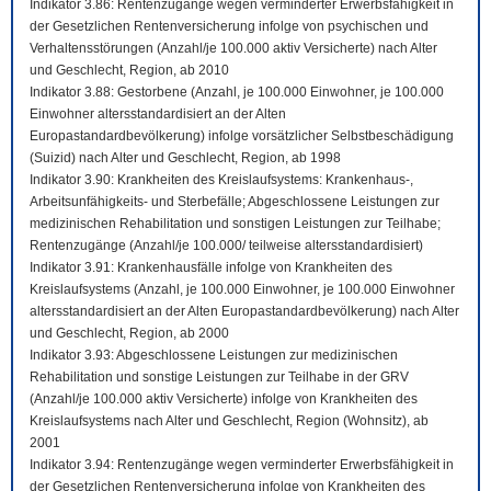
Indikator 3.86: Rentenzugänge wegen verminderter Erwerbsfähigkeit in
der Gesetzlichen Rentenversicherung infolge von psychischen und
Verhaltensstörungen (Anzahl/je 100.000 aktiv Versicherte) nach Alter
und Geschlecht, Region, ab 2010
Indikator 3.88: Gestorbene (Anzahl, je 100.000 Einwohner, je 100.000
Einwohner altersstandardisiert an der Alten
Europastandardbevölkerung) infolge vorsätzlicher Selbstbeschädigung
(Suizid) nach Alter und Geschlecht, Region, ab 1998
Indikator 3.90: Krankheiten des Kreislaufsystems: Krankenhaus-,
Arbeitsunfähigkeits- und Sterbefälle; Abgeschlossene Leistungen zur
medizinischen Rehabilitation und sonstigen Leistungen zur Teilhabe;
Rentenzugänge (Anzahl/je 100.000/ teilweise altersstandardisiert)
Indikator 3.91: Krankenhausfälle infolge von Krankheiten des
Kreislaufsystems (Anzahl, je 100.000 Einwohner, je 100.000 Einwohner
altersstandardisiert an der Alten Europastandardbevölkerung) nach Alter
und Geschlecht, Region, ab 2000
Indikator 3.93: Abgeschlossene Leistungen zur medizinischen
Rehabilitation und sonstige Leistungen zur Teilhabe in der GRV
(Anzahl/je 100.000 aktiv Versicherte) infolge von Krankheiten des
Kreislaufsystems nach Alter und Geschlecht, Region (Wohnsitz), ab
2001
Indikator 3.94: Rentenzugänge wegen verminderter Erwerbsfähigkeit in
der Gesetzlichen Rentenversicherung infolge von Krankheiten des