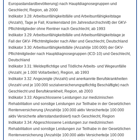
Europastandardbevölkerung) nach Hauptdiagnosegruppen und
Geschlecht, Region, ab 2000
Indikator 3.28: Arbeitsunfähigkeitsfälle und Arbeitsunfähigkeitstage
(Anzahl), Tage je Fall, Krankenstand (im Jahresdurchschnitt) der GKV-
Pflichtmitglieder ohne Rentner nach Geschlecht, ab 1993
Indikator 3.29: Arbeitsunfähigkeitsfälle und Arbeitsunfähigkeitstage je
Fall der GKV- Pflichtmitglieder nach Alter und Geschlecht, Deutschland
Indikator 3.30: Arbeitsunfähigkeitsfälle (Anzahl/je 100.000) der GKV-
Pflichtmitglieder nach Hauptdiagnosegruppen (ICD-10) und Geschlecht,
Deutschland
Indikator 3.31: Meldepflichtige und Tödliche Arbeits- und Wegeunfälle
(Anzahl, je 1.000 Vollarbeiter), Region, ab 1993
Indikator 3.32: Angezeigte (Anzahl) und anerkannte Berufskrankheiten
(Anzahl und je 100.000 sozialversicherungspflichtig Beschäftigte) nach
Geschlecht und Berufskrankheit, Region, ab 2003
Indikator 3.33: Abgeschlossene Leistungen zur medizinischen
Rehabilitation und sonstige Leistungen zur Teilhabe in der Gesetzlichen
Rentenversicherung (Anzahl/je 100.000 aktiv Versicherte/je 100.000
aktiv Versicherte altersstandardisiert) nach Geschlecht, Region
Indikator 3.34: Abgeschlossene Leistungen zur medizinischen
Rehabilitation und sonstige Leistungen zur Teilhabe in der Gesetzlichen
Rentenversicherung (Anzahl/je 100.000 aktiv Versicherte/je 100.000