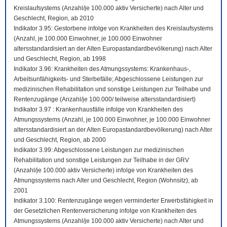
Kreislaufsystems (Anzahl/je 100.000 aktiv Versicherte) nach Alter und
Geschlecht, Region, ab 2010
Indikator 3.95: Gestorbene infolge von Krankheiten des Kreislaufsystems
(Anzahl, je 100.000 Einwohner, je 100.000 Einwohner
altersstandardisiert an der Alten Europastandardbevölkerung) nach Alter
und Geschlecht, Region, ab 1998
Indikator 3.96: Krankheiten des Atmungssystems: Krankenhaus-,
Arbeitsunfähigkeits- und Sterbefälle; Abgeschlossene Leistungen zur
medizinischen Rehabilitation und sonstige Leistungen zur Teilhabe und
Rentenzugänge (Anzahl/je 100.000/ teilweise altersstandardisiert)
Indikator 3.97 : Krankenhausfälle infolge von Krankheiten des
Atmungssystems (Anzahl, je 100.000 Einwohner, je 100.000 Einwohner
altersstandardisiert an der Alten Europastandardbevölkerung) nach Alter
und Geschlecht, Region, ab 2000
Indikator 3.99: Abgeschlossene Leistungen zur medizinischen
Rehabilitation und sonstige Leistungen zur Teilhabe in der GRV
(Anzahl/je 100.000 aktiv Versicherte) infolge von Krankheiten des
Atmungssystems nach Alter und Geschlecht, Region (Wohnsitz), ab
2001
Indikator 3.100: Rentenzugänge wegen verminderter Erwerbsfähigkeit in
der Gesetzlichen Rentenversicherung infolge von Krankheiten des
Atmungssystems (Anzahl/je 100.000 aktiv Versicherte) nach Alter und