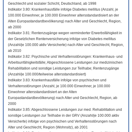
Geschlecht und sozialer Schicht, Deutschland, ab 1998
Indikator 3.80: Krankenhausfälle infolge Diabetes mellitus (Anzahl, je
100.000 Einwohner, je 100.000 Einwohner altersstandardisiert an der
Alten Europastandardbevölkerung) nach Alter und Geschlecht, Region,
ab 2000
Indikator 3.81: Rentenzugänge wegen verminderter Erwerbsfähigkeit in
der Gesetzlichen Rentenversicherung infolge von Diabetes mellitus
(Anzahl/je 100.000 aktiv Versicherte) nach Alter und Geschlecht, Region,
ab 2010
Indikator 3.82: Psychische und Verhaltensstörungen: Krankenhaus- und
Arbeitsunfähigkeitsfälle; Abgeschlossene Leistungen zur medizinischen
Rehabilitation und sonstige Leistungen zur Teilhabe; Rentenzugänge
(Anzahl/je 100.000/teilweise altersstandardisiert)
Indikator 3.83: Krankenhausfälle infolge von psychischen und
Verhaltensstörungen (Anzahl, je 100.000 Einwohner, je 100.000
Einwohner altersstandardisiert an der Alten
Europastandardbevölkerung) nach Alter und Geschlecht, Region, ab
2000
Indikator 3.85: Abgeschlossene Leistungen zur med. Rehabilitation und
sonstige Leistungen zur Teilhabe in der GRV (Anzahl/je 100.000 aktiv
Versicherte) infolge von psychischen und Verhaltensstörungen nach
Alter und Geschlecht, Region (Wohnsitz), ab 2001