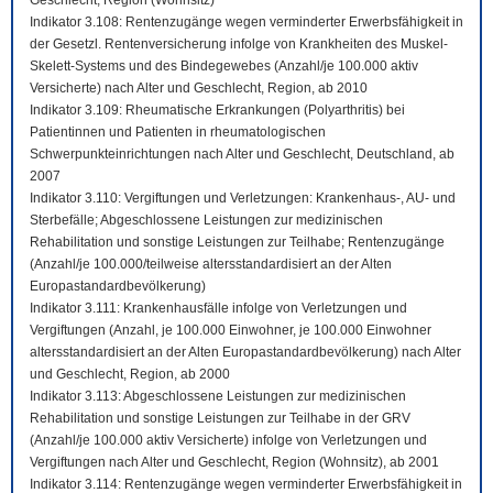
Geschlecht, Region (Wohnsitz)
Indikator 3.108: Rentenzugänge wegen verminderter Erwerbsfähigkeit in
der Gesetzl. Rentenversicherung infolge von Krankheiten des Muskel-
Skelett-Systems und des Bindegewebes (Anzahl/je 100.000 aktiv
Versicherte) nach Alter und Geschlecht, Region, ab 2010
Indikator 3.109: Rheumatische Erkrankungen (Polyarthritis) bei
Patientinnen und Patienten in rheumatologischen
Schwerpunkteinrichtungen nach Alter und Geschlecht, Deutschland, ab
2007
Indikator 3.110: Vergiftungen und Verletzungen: Krankenhaus-, AU- und
Sterbefälle; Abgeschlossene Leistungen zur medizinischen
Rehabilitation und sonstige Leistungen zur Teilhabe; Rentenzugänge
(Anzahl/je 100.000/teilweise altersstandardisiert an der Alten
Europastandardbevölkerung)
Indikator 3.111: Krankenhausfälle infolge von Verletzungen und
Vergiftungen (Anzahl, je 100.000 Einwohner, je 100.000 Einwohner
altersstandardisiert an der Alten Europastandardbevölkerung) nach Alter
und Geschlecht, Region, ab 2000
Indikator 3.113: Abgeschlossene Leistungen zur medizinischen
Rehabilitation und sonstige Leistungen zur Teilhabe in der GRV
(Anzahl/je 100.000 aktiv Versicherte) infolge von Verletzungen und
Vergiftungen nach Alter und Geschlecht, Region (Wohnsitz), ab 2001
Indikator 3.114: Rentenzugänge wegen verminderter Erwerbsfähigkeit in