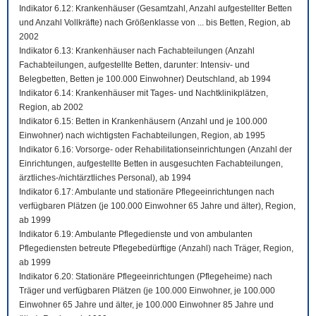
Indikator 6.12: Krankenhäuser (Gesamtzahl, Anzahl aufgestellter Betten
und Anzahl Vollkräfte) nach Größenklasse von ... bis Betten, Region, ab
2002
Indikator 6.13: Krankenhäuser nach Fachabteilungen (Anzahl
Fachabteilungen, aufgestellte Betten, darunter: Intensiv- und
Belegbetten, Betten je 100.000 Einwohner) Deutschland, ab 1994
Indikator 6.14: Krankenhäuser mit Tages- und Nachtklinikplätzen,
Region, ab 2002
Indikator 6.15: Betten in Krankenhäusern (Anzahl und je 100.000
Einwohner) nach wichtigsten Fachabteilungen, Region, ab 1995
Indikator 6.16: Vorsorge- oder Rehabilitationseinrichtungen (Anzahl der
Einrichtungen, aufgestellte Betten in ausgesuchten Fachabteilungen,
ärztliches-/nichtärztliches Personal), ab 1994
Indikator 6.17: Ambulante und stationäre Pflegeeinrichtungen nach
verfügbaren Plätzen (je 100.000 Einwohner 65 Jahre und älter), Region,
ab 1999
Indikator 6.19: Ambulante Pflegedienste und von ambulanten
Pflegediensten betreute Pflegebedürftige (Anzahl) nach Träger, Region,
ab 1999
Indikator 6.20: Stationäre Pflegeeinrichtungen (Pflegeheime) nach
Träger und verfügbaren Plätzen (je 100.000 Einwohner, je 100.000
Einwohner 65 Jahre und älter, je 100.000 Einwohner 85 Jahre und