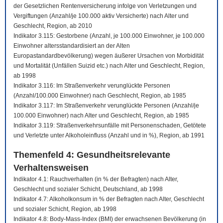
der Gesetzlichen Rentenversicherung infolge von Verletzungen und
Vergiftungen (Anzahl/je 100.000 aktiv Versicherte) nach Alter und
Geschlecht, Region, ab 2010
Indikator 3.115: Gestorbene (Anzahl, je 100.000 Einwohner, je 100.000
Einwohner altersstandardisiert an der Alten
Europastandardbevölkerung) wegen äußerer Ursachen von Morbidität
und Mortalität (Unfällen Suizid etc.) nach Alter und Geschlecht, Region,
ab 1998
Indikator 3.116: Im Straßenverkehr verunglückte Personen
(Anzahl/100.000 Einwohner) nach Geschlecht, Region, ab 1985
Indikator 3.117: Im Straßenverkehr verunglückte Personen (Anzahl/je
100.000 Einwohner) nach Alter und Geschlecht, Region, ab 1985
Indikator 3.119: Straßenverkehrsunfälle mit Personenschaden, Getötete
und Verletzte unter Alkoholeinfluss (Anzahl und in %), Region, ab 1991
Themenfeld 4: Gesundheitsrelevante
Verhaltensweisen
Indikator 4.1: Rauchverhalten (in % der Befragten) nach Alter,
Geschlecht und sozialer Schicht, Deutschland, ab 1998
Indikator 4.7: Alkoholkonsum in % der Befragten nach Alter, Geschlecht
und sozialer Schicht, Region, ab 1998
Indikator 4.8: Body-Mass-Index (BMI) der erwachsenen Bevölkerung (in