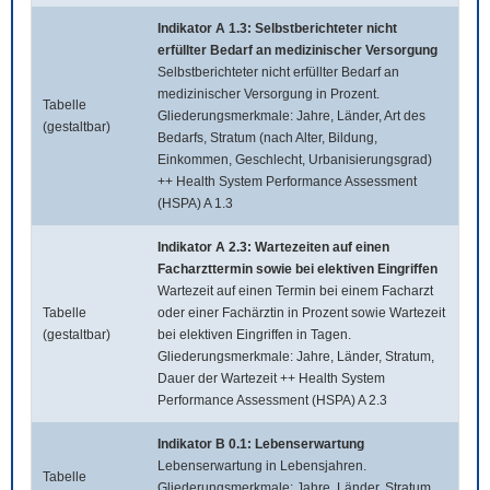
Indikator A 1.3: Selbstberichteter nicht
erfüllter Bedarf an medizinischer Versorgung
Selbstberichteter nicht erfüllter Bedarf an
medizinischer Versorgung in Prozent.
Tabelle
Gliederungsmerkmale: Jahre, Länder, Art des
(gestaltbar)
Bedarfs, Stratum (nach Alter, Bildung,
Einkommen, Geschlecht, Urbanisierungsgrad)
++ Health System Performance Assessment
(HSPA) A 1.3
Indikator A 2.3: Wartezeiten auf einen
Facharzttermin sowie bei elektiven Eingriffen
Wartezeit auf einen Termin bei einem Facharzt
Tabelle
oder einer Fachärztin in Prozent sowie Wartezeit
(gestaltbar)
bei elektiven Eingriffen in Tagen.
Gliederungsmerkmale: Jahre, Länder, Stratum,
Dauer der Wartezeit ++ Health System
Performance Assessment (HSPA) A 2.3
Indikator B 0.1: Lebenserwartung
Lebenserwartung in Lebensjahren.
Tabelle
Gliederungsmerkmale: Jahre, Länder, Stratum