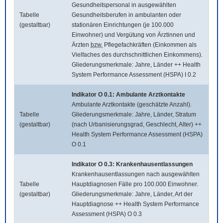
Gesundheitspersonal in ausgewählten
Tabelle
Gesundheitsberufen in ambulanten oder
(gestaltbar)
stationären Einrichtungen (je 100.000
Einwohner) und Vergütung von Ärztinnen und
Ärzten
bzw.
Pflegefachkräften (Einkommen als
Vielfaches des durchschnittlichen Einkommens).
Gliederungsmerkmale: Jahre, Länder ++ Health
System Performance Assessment (HSPA) I 0.2
Indikator O 0.1: Ambulante Arztkontakte
Ambulante Arztkontakte (geschätzte Anzahl).
Tabelle
Gliederungsmerkmale: Jahre, Länder, Stratum
(gestaltbar)
(nach Urbanisierungsgrad, Geschlecht, Alter) ++
Health System Performance Assessment (HSPA)
O 0.1
Indikator O 0.3: Krankenhausentlassungen
Krankenhausentlassungen nach ausgewählten
Tabelle
Hauptdiagnosen Fälle pro 100.000 Einwohner.
(gestaltbar)
Gliederungsmerkmale: Jahre, Länder, Art der
Hauptdiagnose ++ Health System Performance
Assessment (HSPA) O 0.3