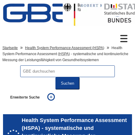
Zum Inhalt
Suche
Startseite
Health System Performance Assessment (
HSPA
)
Health
System Performance Assessment (
HSPA
) - systematische und kontinuierliche
Messung der Leistungsfähigkeit von Gesundheitssystemen
Sprachumschaltung
Suchen
Fußzeile
Erweiterte Suche
... alle Worte
... eines der Worte
... genau diesen Ausdruck
Health System Performance Assessment
auch in allen Texten suchen (Volltextsuche)
(HSPA) - systematische und
auch Synonyme einbeziehen
auch ähnlich geschriebenes einbeziehen