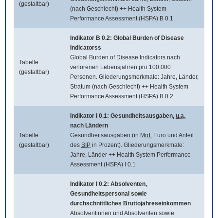
(gestaltbar)
(nach Geschlecht) ++ Health System
Performance Assessment (HSPA) B 0.1
Indikator B 0.2:
Global Burden of Disease
Indicatorss
Global Burden of Disease Indicators
nach
Tabelle
verlorenen Lebensjahren pro 100.000
(gestaltbar)
Personen. Gliederungsmerkmale: Jahre, Länder,
Stratum (nach Geschlecht) ++ Health System
Performance Assessment (HSPA) B 0.2
Indikator I 0.1: Gesundheitsausgaben,
u.a.
nach Ländern
Tabelle
Gesundheitsausgaben (in
Mrd.
Euro und Anteil
(gestaltbar)
des
BIP
in Prozent). Gliederungsmerkmale:
Jahre, Länder ++ Health System Performance
Assessment (HSPA) I 0.1
Indikator I 0.2: Absolventen,
Gesundheitspersonal sowie
durchschnittliches Bruttojahreseinkommen
Absolventinnen und Absolventen sowie