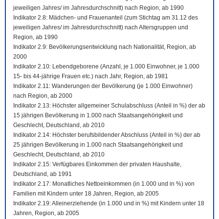
jeweiligen Jahres/ im Jahresdurchschnitt) nach Region, ab 1990
Indikator 2.8: Mädchen- und Frauenanteil (zum Stichtag am 31.12 des
jeweiligen Jahres/ im Jahresdurchschnitt) nach Altersgruppen und
Region, ab 1990
Indikator 2.9: Bevölkerungsentwicklung nach Nationalität, Region, ab
2000
Indikator 2.10: Lebendgeborene (Anzahl, je 1.000 Einwohner, je 1.000
15- bis 44-jährige Frauen etc.) nach Jahr, Region, ab 1981
Indikator 2.11: Wanderungen der Bevölkerung (je 1.000 Einwohner)
nach Region, ab 2000
Indikator 2.13: Höchster allgemeiner Schulabschluss (Anteil in %) der ab
15 jährigen Bevölkerung in 1.000 nach Staatsangehörigkeit und
Geschlecht, Deutschland, ab 2010
Indikator 2.14: Höchster berufsbildender Abschluss (Anteil in %) der ab
25 jährigen Bevölkerung in 1.000 nach Staatsangehörigkeit und
Geschlecht, Deutschland, ab 2010
Indikator 2.15: Verfügbares Einkommen der privaten Haushalte,
Deutschland, ab 1991
Indikator 2.17: Monatliches Nettoeinkommen (in 1.000 und in %) von
Familien mit Kindern unter 18 Jahren, Region, ab 2005
Indikator 2.19: Alleinerziehende (in 1.000 und in %) mit Kindern unter 18
Jahren, Region, ab 2005