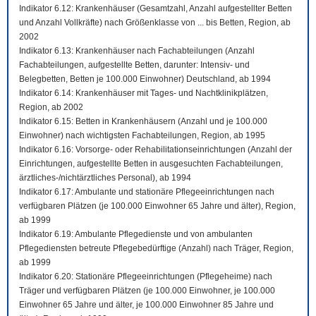
Indikator 6.12: Krankenhäuser (Gesamtzahl, Anzahl aufgestellter Betten
und Anzahl Vollkräfte) nach Größenklasse von ... bis Betten, Region, ab
2002
Indikator 6.13: Krankenhäuser nach Fachabteilungen (Anzahl
Fachabteilungen, aufgestellte Betten, darunter: Intensiv- und
Belegbetten, Betten je 100.000 Einwohner) Deutschland, ab 1994
Indikator 6.14: Krankenhäuser mit Tages- und Nachtklinikplätzen,
Region, ab 2002
Indikator 6.15: Betten in Krankenhäusern (Anzahl und je 100.000
Einwohner) nach wichtigsten Fachabteilungen, Region, ab 1995
Indikator 6.16: Vorsorge- oder Rehabilitationseinrichtungen (Anzahl der
Einrichtungen, aufgestellte Betten in ausgesuchten Fachabteilungen,
ärztliches-/nichtärztliches Personal), ab 1994
Indikator 6.17: Ambulante und stationäre Pflegeeinrichtungen nach
verfügbaren Plätzen (je 100.000 Einwohner 65 Jahre und älter), Region,
ab 1999
Indikator 6.19: Ambulante Pflegedienste und von ambulanten
Pflegediensten betreute Pflegebedürftige (Anzahl) nach Träger, Region,
ab 1999
Indikator 6.20: Stationäre Pflegeeinrichtungen (Pflegeheime) nach
Träger und verfügbaren Plätzen (je 100.000 Einwohner, je 100.000
Einwohner 65 Jahre und älter, je 100.000 Einwohner 85 Jahre und