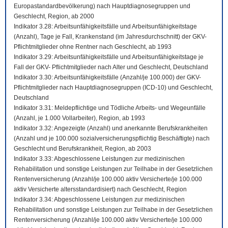
Europastandardbevölkerung) nach Hauptdiagnosegruppen und
Geschlecht, Region, ab 2000
Indikator 3.28: Arbeitsunfähigkeitsfälle und Arbeitsunfähigkeitstage
(Anzahl), Tage je Fall, Krankenstand (im Jahresdurchschnitt) der GKV-
Pflichtmitglieder ohne Rentner nach Geschlecht, ab 1993
Indikator 3.29: Arbeitsunfähigkeitsfälle und Arbeitsunfähigkeitstage je
Fall der GKV- Pflichtmitglieder nach Alter und Geschlecht, Deutschland
Indikator 3.30: Arbeitsunfähigkeitsfälle (Anzahl/je 100.000) der GKV-
Pflichtmitglieder nach Hauptdiagnosegruppen (ICD-10) und Geschlecht,
Deutschland
Indikator 3.31: Meldepflichtige und Tödliche Arbeits- und Wegeunfälle
(Anzahl, je 1.000 Vollarbeiter), Region, ab 1993
Indikator 3.32: Angezeigte (Anzahl) und anerkannte Berufskrankheiten
(Anzahl und je 100.000 sozialversicherungspflichtig Beschäftigte) nach
Geschlecht und Berufskrankheit, Region, ab 2003
Indikator 3.33: Abgeschlossene Leistungen zur medizinischen
Rehabilitation und sonstige Leistungen zur Teilhabe in der Gesetzlichen
Rentenversicherung (Anzahl/je 100.000 aktiv Versicherte/je 100.000
aktiv Versicherte altersstandardisiert) nach Geschlecht, Region
Indikator 3.34: Abgeschlossene Leistungen zur medizinischen
Rehabilitation und sonstige Leistungen zur Teilhabe in der Gesetzlichen
Rentenversicherung (Anzahl/je 100.000 aktiv Versicherte/je 100.000