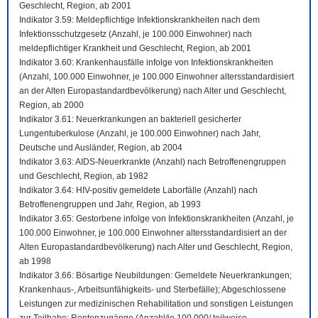
Geschlecht, Region, ab 2001
Indikator 3.59: Meldepflichtige Infektionskrankheiten nach dem
Infektionsschutzgesetz (Anzahl, je 100.000 Einwohner) nach
meldepflichtiger Krankheit und Geschlecht, Region, ab 2001
Indikator 3.60: Krankenhausfälle infolge von Infektionskrankheiten
(Anzahl, 100.000 Einwohner, je 100.000 Einwohner altersstandardisiert
an der Alten Europastandardbevölkerung) nach Alter und Geschlecht,
Region, ab 2000
Indikator 3.61: Neuerkrankungen an bakteriell gesicherter
Lungentuberkulose (Anzahl, je 100.000 Einwohner) nach Jahr,
Deutsche und Ausländer, Region, ab 2004
Indikator 3.63: AIDS-Neuerkrankte (Anzahl) nach Betroffenengruppen
und Geschlecht, Region, ab 1982
Indikator 3.64: HIV-positiv gemeldete Laborfälle (Anzahl) nach
Betroffenengruppen und Jahr, Region, ab 1993
Indikator 3.65: Gestorbene infolge von Infektionskrankheiten (Anzahl, je
100.000 Einwohner, je 100.000 Einwohner altersstandardisiert an der
Alten Europastandardbevölkerung) nach Alter und Geschlecht, Region,
ab 1998
Indikator 3.66: Bösartige Neubildungen: Gemeldete Neuerkrankungen;
Krankenhaus-, Arbeitsunfähigkeits- und Sterbefälle); Abgeschlossene
Leistungen zur medizinischen Rehabilitation und sonstigen Leistungen