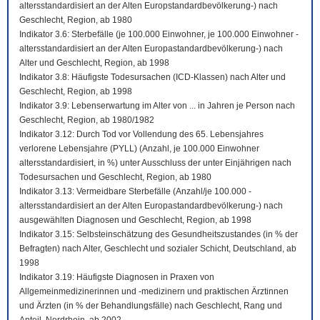
altersstandardisiert an der Alten Europstandardbevölkerung-) nach
Geschlecht, Region, ab 1980
Indikator 3.6: Sterbefälle (je 100.000 Einwohner, je 100.000 Einwohner -
altersstandardisiert an der Alten Europastandardbevölkerung-) nach
Alter und Geschlecht, Region, ab 1998
Indikator 3.8: Häufigste Todesursachen (ICD-Klassen) nach Alter und
Geschlecht, Region, ab 1998
Indikator 3.9: Lebenserwartung im Alter von ... in Jahren je Person nach
Geschlecht, Region, ab 1980/1982
Indikator 3.12: Durch Tod vor Vollendung des 65. Lebensjahres
verlorene Lebensjahre (PYLL) (Anzahl, je 100.000 Einwohner
altersstandardisiert, in %) unter Ausschluss der unter Einjährigen nach
Todesursachen und Geschlecht, Region, ab 1980
Indikator 3.13: Vermeidbare Sterbefälle (Anzahl/je 100.000 -
altersstandardisiert an der Alten Europastandardbevölkerung-) nach
ausgewählten Diagnosen und Geschlecht, Region, ab 1998
Indikator 3.15: Selbsteinschätzung des Gesundheitszustandes (in % der
Befragten) nach Alter, Geschlecht und sozialer Schicht, Deutschland, ab
1998
Indikator 3.19: Häufigste Diagnosen in Praxen von
Allgemeinmedizinerinnen und -medizinern und praktischen Ärztinnen
und Ärzten (in % der Behandlungsfälle) nach Geschlecht, Rang und