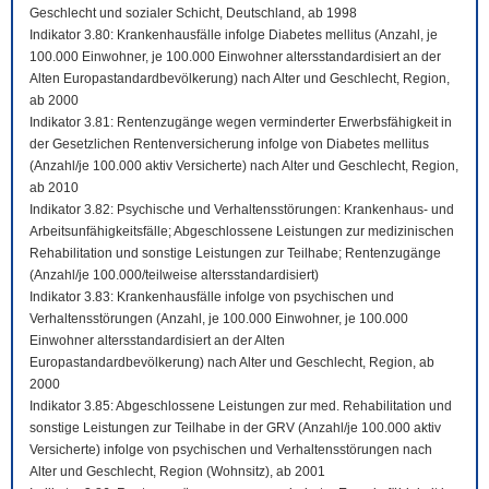
Geschlecht und sozialer Schicht, Deutschland, ab 1998
Indikator 3.80: Krankenhausfälle infolge Diabetes mellitus (Anzahl, je
100.000 Einwohner, je 100.000 Einwohner altersstandardisiert an der
Alten Europastandardbevölkerung) nach Alter und Geschlecht, Region,
ab 2000
Indikator 3.81: Rentenzugänge wegen verminderter Erwerbsfähigkeit in
der Gesetzlichen Rentenversicherung infolge von Diabetes mellitus
(Anzahl/je 100.000 aktiv Versicherte) nach Alter und Geschlecht, Region,
ab 2010
Indikator 3.82: Psychische und Verhaltensstörungen: Krankenhaus- und
Arbeitsunfähigkeitsfälle; Abgeschlossene Leistungen zur medizinischen
Rehabilitation und sonstige Leistungen zur Teilhabe; Rentenzugänge
(Anzahl/je 100.000/teilweise altersstandardisiert)
Indikator 3.83: Krankenhausfälle infolge von psychischen und
Verhaltensstörungen (Anzahl, je 100.000 Einwohner, je 100.000
Einwohner altersstandardisiert an der Alten
Europastandardbevölkerung) nach Alter und Geschlecht, Region, ab
2000
Indikator 3.85: Abgeschlossene Leistungen zur med. Rehabilitation und
sonstige Leistungen zur Teilhabe in der GRV (Anzahl/je 100.000 aktiv
Versicherte) infolge von psychischen und Verhaltensstörungen nach
Alter und Geschlecht, Region (Wohnsitz), ab 2001