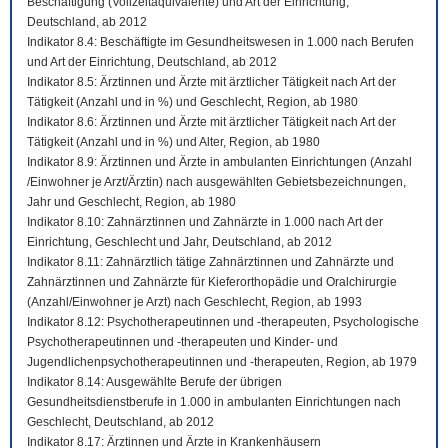
Beschäftigung (Vollzeitäquivalente) und Art der Einrichtung,
Deutschland, ab 2012
Indikator 8.4: Beschäftigte im Gesundheitswesen in 1.000 nach Berufen
und Art der Einrichtung, Deutschland, ab 2012
Indikator 8.5: Ärztinnen und Ärzte mit ärztlicher Tätigkeit nach Art der
Tätigkeit (Anzahl und in %) und Geschlecht, Region, ab 1980
Indikator 8.6: Ärztinnen und Ärzte mit ärztlicher Tätigkeit nach Art der
Tätigkeit (Anzahl und in %) und Alter, Region, ab 1980
Indikator 8.9: Ärztinnen und Ärzte in ambulanten Einrichtungen (Anzahl
/Einwohner je Arzt/Ärztin) nach ausgewählten Gebietsbezeichnungen,
Jahr und Geschlecht, Region, ab 1980
Indikator 8.10: Zahnärztinnen und Zahnärzte in 1.000 nach Art der
Einrichtung, Geschlecht und Jahr, Deutschland, ab 2012
Indikator 8.11: Zahnärztlich tätige Zahnärztinnen und Zahnärzte und
Zahnärztinnen und Zahnärzte für Kieferorthopädie und Oralchirurgie
(Anzahl/Einwohner je Arzt) nach Geschlecht, Region, ab 1993
Indikator 8.12: Psychotherapeutinnen und -therapeuten, Psychologische
Psychotherapeutinnen und -therapeuten und Kinder- und
Jugendlichenpsychotherapeutinnen und -therapeuten, Region, ab 1979
Indikator 8.14: Ausgewählte Berufe der übrigen
Gesundheitsdienstberufe in 1.000 in ambulanten Einrichtungen nach
Geschlecht, Deutschland, ab 2012
Indikator 8.17: Ärztinnen und Ärzte in Krankenhäusern