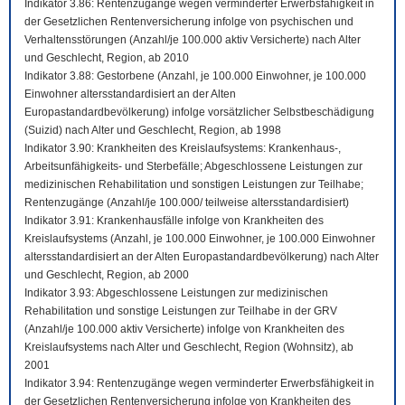
Indikator 3.86: Rentenzugänge wegen verminderter Erwerbsfähigkeit in
der Gesetzlichen Rentenversicherung infolge von psychischen und
Verhaltensstörungen (Anzahl/je 100.000 aktiv Versicherte) nach Alter
und Geschlecht, Region, ab 2010
Indikator 3.88: Gestorbene (Anzahl, je 100.000 Einwohner, je 100.000
Einwohner altersstandardisiert an der Alten
Europastandardbevölkerung) infolge vorsätzlicher Selbstbeschädigung
(Suizid) nach Alter und Geschlecht, Region, ab 1998
Indikator 3.90: Krankheiten des Kreislaufsystems: Krankenhaus-,
Arbeitsunfähigkeits- und Sterbefälle; Abgeschlossene Leistungen zur
medizinischen Rehabilitation und sonstigen Leistungen zur Teilhabe;
Rentenzugänge (Anzahl/je 100.000/ teilweise altersstandardisiert)
Indikator 3.91: Krankenhausfälle infolge von Krankheiten des
Kreislaufsystems (Anzahl, je 100.000 Einwohner, je 100.000 Einwohner
altersstandardisiert an der Alten Europastandardbevölkerung) nach Alter
und Geschlecht, Region, ab 2000
Indikator 3.93: Abgeschlossene Leistungen zur medizinischen
Rehabilitation und sonstige Leistungen zur Teilhabe in der GRV
(Anzahl/je 100.000 aktiv Versicherte) infolge von Krankheiten des
Kreislaufsystems nach Alter und Geschlecht, Region (Wohnsitz), ab
2001
Indikator 3.94: Rentenzugänge wegen verminderter Erwerbsfähigkeit in
der Gesetzlichen Rentenversicherung infolge von Krankheiten des