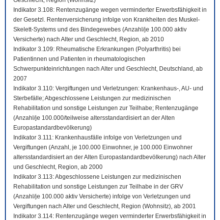
Geschlecht, Region (Wohnsitz)
Indikator 3.108: Rentenzugänge wegen verminderter Erwerbsfähigkeit in
der Gesetzl. Rentenversicherung infolge von Krankheiten des Muskel-
Skelett-Systems und des Bindegewebes (Anzahl/je 100.000 aktiv
Versicherte) nach Alter und Geschlecht, Region, ab 2010
Indikator 3.109: Rheumatische Erkrankungen (Polyarthritis) bei
Patientinnen und Patienten in rheumatologischen
Schwerpunkteinrichtungen nach Alter und Geschlecht, Deutschland, ab
2007
Indikator 3.110: Vergiftungen und Verletzungen: Krankenhaus-, AU- und
Sterbefälle; Abgeschlossene Leistungen zur medizinischen
Rehabilitation und sonstige Leistungen zur Teilhabe; Rentenzugänge
(Anzahl/je 100.000/teilweise altersstandardisiert an der Alten
Europastandardbevölkerung)
Indikator 3.111: Krankenhausfälle infolge von Verletzungen und
Vergiftungen (Anzahl, je 100.000 Einwohner, je 100.000 Einwohner
altersstandardisiert an der Alten Europastandardbevölkerung) nach Alter
und Geschlecht, Region, ab 2000
Indikator 3.113: Abgeschlossene Leistungen zur medizinischen
Rehabilitation und sonstige Leistungen zur Teilhabe in der GRV
(Anzahl/je 100.000 aktiv Versicherte) infolge von Verletzungen und
Vergiftungen nach Alter und Geschlecht, Region (Wohnsitz), ab 2001
Indikator 3.114: Rentenzugänge wegen verminderter Erwerbsfähigkeit in