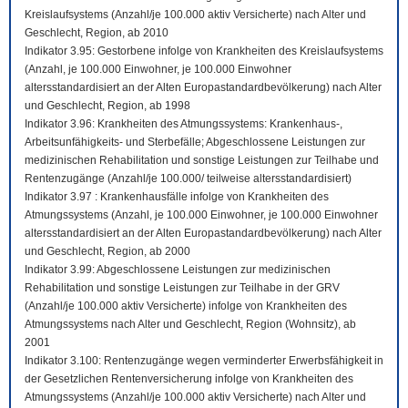
Kreislaufsystems (Anzahl/je 100.000 aktiv Versicherte) nach Alter und
Geschlecht, Region, ab 2010
Indikator 3.95: Gestorbene infolge von Krankheiten des Kreislaufsystems
(Anzahl, je 100.000 Einwohner, je 100.000 Einwohner
altersstandardisiert an der Alten Europastandardbevölkerung) nach Alter
und Geschlecht, Region, ab 1998
Indikator 3.96: Krankheiten des Atmungssystems: Krankenhaus-,
Arbeitsunfähigkeits- und Sterbefälle; Abgeschlossene Leistungen zur
medizinischen Rehabilitation und sonstige Leistungen zur Teilhabe und
Rentenzugänge (Anzahl/je 100.000/ teilweise altersstandardisiert)
Indikator 3.97 : Krankenhausfälle infolge von Krankheiten des
Atmungssystems (Anzahl, je 100.000 Einwohner, je 100.000 Einwohner
altersstandardisiert an der Alten Europastandardbevölkerung) nach Alter
und Geschlecht, Region, ab 2000
Indikator 3.99: Abgeschlossene Leistungen zur medizinischen
Rehabilitation und sonstige Leistungen zur Teilhabe in der GRV
(Anzahl/je 100.000 aktiv Versicherte) infolge von Krankheiten des
Atmungssystems nach Alter und Geschlecht, Region (Wohnsitz), ab
2001
Indikator 3.100: Rentenzugänge wegen verminderter Erwerbsfähigkeit in
der Gesetzlichen Rentenversicherung infolge von Krankheiten des
Atmungssystems (Anzahl/je 100.000 aktiv Versicherte) nach Alter und