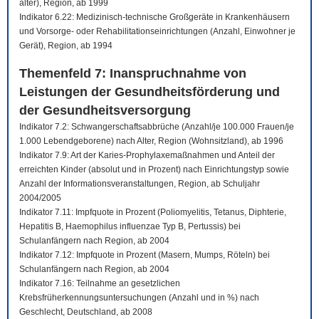
älter), Region, ab 1999
Indikator 6.22: Medizinisch-technische Großgeräte in Krankenhäusern
und Vorsorge- oder Rehabilitationseinrichtungen (Anzahl, Einwohner je
Gerät), Region, ab 1994
Themenfeld 7: Inanspruchnahme von
Leistungen der Gesundheitsförderung und
der Gesundheitsversorgung
Indikator 7.2: Schwangerschaftsabbrüche (Anzahl/je 100.000 Frauen/je
1.000 Lebendgeborene) nach Alter, Region (Wohnsitzland), ab 1996
Indikator 7.9: Art der Karies-Prophylaxemaßnahmen und Anteil der
erreichten Kinder (absolut und in Prozent) nach Einrichtungstyp sowie
Anzahl der Informationsveranstaltungen, Region, ab Schuljahr
2004/2005
Indikator 7.11: Impfquote in Prozent (Poliomyelitis, Tetanus, Diphterie,
Hepatitis B, Haemophilus influenzae Typ B, Pertussis) bei
Schulanfängern nach Region, ab 2004
Indikator 7.12: Impfquote in Prozent (Masern, Mumps, Röteln) bei
Schulanfängern nach Region, ab 2004
Indikator 7.16: Teilnahme an gesetzlichen
Krebsfrüherkennungsuntersuchungen (Anzahl und in %) nach
Geschlecht, Deutschland, ab 2008