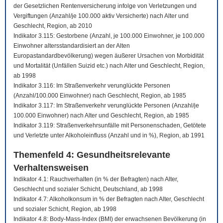
der Gesetzlichen Rentenversicherung infolge von Verletzungen und
Vergiftungen (Anzahl/je 100.000 aktiv Versicherte) nach Alter und
Geschlecht, Region, ab 2010
Indikator 3.115: Gestorbene (Anzahl, je 100.000 Einwohner, je 100.000
Einwohner altersstandardisiert an der Alten
Europastandardbevölkerung) wegen äußerer Ursachen von Morbidität
und Mortalität (Unfällen Suizid etc.) nach Alter und Geschlecht, Region,
ab 1998
Indikator 3.116: Im Straßenverkehr verunglückte Personen
(Anzahl/100.000 Einwohner) nach Geschlecht, Region, ab 1985
Indikator 3.117: Im Straßenverkehr verunglückte Personen (Anzahl/je
100.000 Einwohner) nach Alter und Geschlecht, Region, ab 1985
Indikator 3.119: Straßenverkehrsunfälle mit Personenschaden, Getötete
und Verletzte unter Alkoholeinfluss (Anzahl und in %), Region, ab 1991
Themenfeld 4: Gesundheitsrelevante
Verhaltensweisen
Indikator 4.1: Rauchverhalten (in % der Befragten) nach Alter,
Geschlecht und sozialer Schicht, Deutschland, ab 1998
Indikator 4.7: Alkoholkonsum in % der Befragten nach Alter, Geschlecht
und sozialer Schicht, Region, ab 1998
Indikator 4.8: Body-Mass-Index (BMI) der erwachsenen Bevölkerung (in