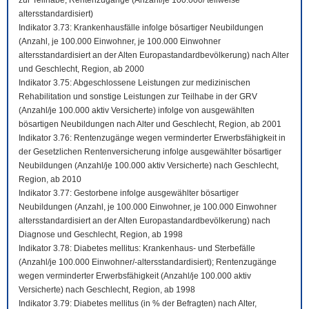
zur Teilhabe; Rentenzugänge (Anzahl/je 100.000/ teilweise
altersstandardisiert)
Indikator 3.73: Krankenhausfälle infolge bösartiger Neubildungen
(Anzahl, je 100.000 Einwohner, je 100.000 Einwohner
altersstandardisiert an der Alten Europastandardbevölkerung) nach Alter
und Geschlecht, Region, ab 2000
Indikator 3.75: Abgeschlossene Leistungen zur medizinischen
Rehabilitation und sonstige Leistungen zur Teilhabe in der GRV
(Anzahl/je 100.000 aktiv Versicherte) infolge von ausgewählten
bösartigen Neubildungen nach Alter und Geschlecht, Region, ab 2001
Indikator 3.76: Rentenzugänge wegen verminderter Erwerbsfähigkeit in
der Gesetzlichen Rentenversicherung infolge ausgewählter bösartiger
Neubildungen (Anzahl/je 100.000 aktiv Versicherte) nach Geschlecht,
Region, ab 2010
Indikator 3.77: Gestorbene infolge ausgewählter bösartiger
Neubildungen (Anzahl, je 100.000 Einwohner, je 100.000 Einwohner
altersstandardisiert an der Alten Europastandardbevölkerung) nach
Diagnose und Geschlecht, Region, ab 1998
Indikator 3.78: Diabetes mellitus: Krankenhaus- und Sterbefälle
(Anzahl/je 100.000 Einwohner/-altersstandardisiert); Rentenzugänge
wegen verminderter Erwerbsfähigkeit (Anzahl/je 100.000 aktiv
Versicherte) nach Geschlecht, Region, ab 1998
Indikator 3.79: Diabetes mellitus (in % der Befragten) nach Alter,