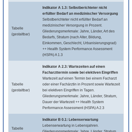
Indikator A 1.3: Selbstberichteter nicht
erfüllter Bedarf an medizinischer Versorgung
Selbstberichteter nicht erfüllter Bedarf an
medizinischer Versorgung in Prozent.
Tabelle
Gliederungsmerkmale: Jahre, Länder, Art des
(gestaltbar)
Bedarfs, Stratum (nach Alter, Bildung,
Einkommen, Geschlecht, Urbanisierungsgrad)
++ Health System Performance Assessment
(HSPA) A 1.3
Indikator A 2.3: Wartezeiten auf einen
Facharzttermin sowie bei elektiven Eingriffen
Wartezeit auf einen Termin bei einem Facharzt
Tabelle
oder einer Fachärztin in Prozent sowie Wartezeit
(gestaltbar)
bei elektiven Eingriffen in Tagen.
Gliederungsmerkmale: Jahre, Länder, Stratum,
Dauer der Wartezeit ++ Health System
Performance Assessment (HSPA) A 2.3
Indikator B 0.1: Lebenserwartung
Lebenserwartung in Lebensjahren.
Tabelle
Gliederungsmerkmale: Jahre, Länder, Stratum