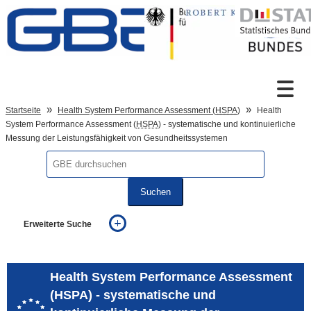
Zum Inhalt
Suche
Startseite
Health System Performance Assessment (
HSPA
)
Health
System Performance Assessment (
HSPA
) - systematische und kontinuierliche
Messung der Leistungsfähigkeit von Gesundheitssystemen
Sprachumschaltung
Suchen
Fußzeile
Erweiterte Suche
... alle Worte
... eines der Worte
... genau diesen Ausdruck
Health System Performance Assessment
auch in allen Texten suchen (Volltextsuche)
(HSPA) - systematische und
auch Synonyme einbeziehen
auch ähnlich geschriebenes einbeziehen