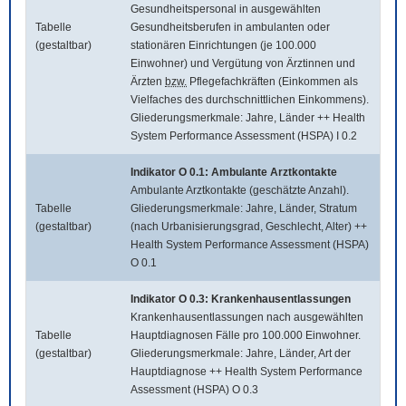
Gesundheitspersonal in ausgewählten
Tabelle
Gesundheitsberufen in ambulanten oder
(gestaltbar)
stationären Einrichtungen (je 100.000
Einwohner) und Vergütung von Ärztinnen und
Ärzten
bzw.
Pflegefachkräften (Einkommen als
Vielfaches des durchschnittlichen Einkommens).
Gliederungsmerkmale: Jahre, Länder ++ Health
System Performance Assessment (HSPA) I 0.2
Indikator O 0.1: Ambulante Arztkontakte
Ambulante Arztkontakte (geschätzte Anzahl).
Tabelle
Gliederungsmerkmale: Jahre, Länder, Stratum
(gestaltbar)
(nach Urbanisierungsgrad, Geschlecht, Alter) ++
Health System Performance Assessment (HSPA)
O 0.1
Indikator O 0.3: Krankenhausentlassungen
Krankenhausentlassungen nach ausgewählten
Tabelle
Hauptdiagnosen Fälle pro 100.000 Einwohner.
(gestaltbar)
Gliederungsmerkmale: Jahre, Länder, Art der
Hauptdiagnose ++ Health System Performance
Assessment (HSPA) O 0.3