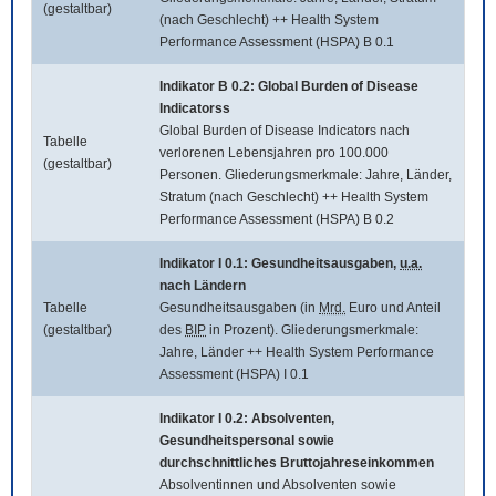
(gestaltbar)
(nach Geschlecht) ++ Health System
Performance Assessment (HSPA) B 0.1
Indikator B 0.2:
Global Burden of Disease
Indicatorss
Global Burden of Disease Indicators
nach
Tabelle
verlorenen Lebensjahren pro 100.000
(gestaltbar)
Personen. Gliederungsmerkmale: Jahre, Länder,
Stratum (nach Geschlecht) ++ Health System
Performance Assessment (HSPA) B 0.2
Indikator I 0.1: Gesundheitsausgaben,
u.a.
nach Ländern
Tabelle
Gesundheitsausgaben (in
Mrd.
Euro und Anteil
(gestaltbar)
des
BIP
in Prozent). Gliederungsmerkmale:
Jahre, Länder ++ Health System Performance
Assessment (HSPA) I 0.1
Indikator I 0.2: Absolventen,
Gesundheitspersonal sowie
durchschnittliches Bruttojahreseinkommen
Absolventinnen und Absolventen sowie