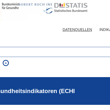
DATENQUELLEN
INDI
auch in allen Texten suchen (Volltextsuche)
e
auch Synonyme einbeziehen
 Ausdruck
auch ähnlich geschriebenes einbeziehen
sundheitsindikatoren (ECHI