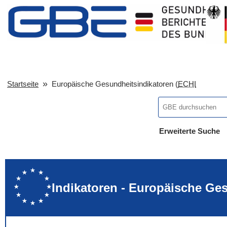
Startseite
Europäische Gesundheitsindikatoren (
ECHI
Erweiterte Suche
... alle Worte
... eines der Wort
... genau diesen
Indikatoren - Europäische Ge