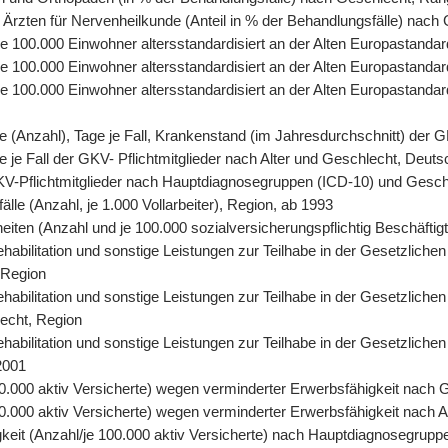
 Ärzten für Nervenheilkunde (Anteil in % der Behandlungsfälle) nach
, je 100.000 Einwohner altersstandardisiert an der Alten Europastand
 je 100.000 Einwohner altersstandardisiert an der Alten Europastand
, je 100.000 Einwohner altersstandardisiert an der Alten Europasta
tage (Anzahl), Tage je Fall, Krankenstand (im Jahresdurchschnitt) der
age je Fall der GKV- Pflichtmitglieder nach Alter und Geschlecht, Deut
r GKV-Pflichtmitglieder nach Hauptdiagnosegruppen (ICD-10) und Gesc
älle (Anzahl, je 1.000 Vollarbeiter), Region, ab 1993
eiten (Anzahl und je 100.000 sozialversicherungspflichtig Beschäfti
abilitation und sonstige Leistungen zur Teilhabe in der Gesetzlichen
 Region
abilitation und sonstige Leistungen zur Teilhabe in der Gesetzlichen
lecht, Region
abilitation und sonstige Leistungen zur Teilhabe in der Gesetzliche
2001
0.000 aktiv Versicherte) wegen verminderter Erwerbsfähigkeit nach 
.000 aktiv Versicherte) wegen verminderter Erwerbsfähigkeit nach A
keit (Anzahl/je 100.000 aktiv Versicherte) nach Hauptdiagnosegrupp