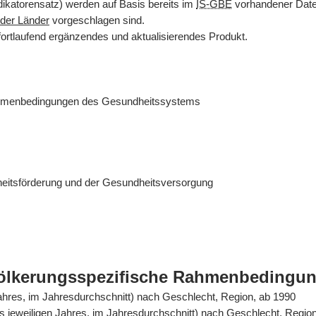
dikatorensatz) werden auf Basis bereits im
IS-GBE
vorhandener Daten
der Länder
vorgeschlagen sind.
fortlaufend ergänzendes und aktualisierendes Produkt.
ahmenbedingungen des Gesundheitssystems
eitsförderung und der Gesundheitsversorgung
völkerungsspezifische Rahmenbedingu
Jahres, im Jahresdurchschnitt) nach Geschlecht, Region, ab 1990
es jeweiligen Jahres, im Jahresdurchschnitt) nach Geschlecht, Regio