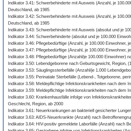
Indikator 3.41: Schwerbehinderte mit Ausweis (Anzahl, je 100.0
Deutschland, ab 1985
Indikator 3.42: Schwerbehinderte mit Ausweis (Anzahl, je 100.00
Deutschland, ab 1985
Indikator 3.43: Schwerbehinderte mit Ausweis (absolut und je 1
Indikator 3.44: Schwerbehinderte (absolut und je 100.000 Einw
Indikator 3.46: Pflegebedürftige (Anzahl, je 100.000 Einwohner,
Indikator 3.47: Pflegebedürftige (Anzahl, je 100.000 Einwohner,
Indikator 3.48: Pflegebedürftige (Anzahl/je 100.000 Einwohner) 
Indikator 3.50: Lebendgeborene nach Geburtsgewicht, Region, (
Indikator 3.53: Säuglingssterbefälle (Anzahl/je 1.000 Lebendgeb
Indikator 3.55: Perinatale Sterbefälle (Lebend-, Totgeborene, peri
Indikator 3.58: Meldepflichtige Infektionskrankheiten nach dem
Indikator 3.59: Meldepflichtige Infektionskrankheiten nach dem 
Indikator 3.60: Krankenhausfälle infolge von Infektionskrankhei
Geschlecht, Region, ab 2000
Indikator 3.61: Neuerkrankungen an bakteriell gesicherter Lung
Indikator 3.63: AIDS-Neuerkrankte (Anzahl) nach Betroffenengr
Indikator 3.64: HIV-positiv gemeldete Laborfälle (Anzahl) nach 
Indikator 3.65: Gestorbene infolge von Infektionskrankheiten (A