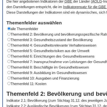
Die hier angebotenen Indikatoren der
GBE
der Länder (
AOLG
-In
den Darstellungen entspricht, die im
Indikatorensatz für die
GBE
Diese Darstellungen der Indikatoren sind ein dynamisches, sich 
Themenfelder auswählen
alle Themenfelder
Themenfeld 2: Bevölkerung und bevölkerungsspezifische R
Themenfeld 3: Gesundheitszustand der Bevölkerung
Themenfeld 4: Gesundheitsrelevante Verhaltensweisen
Themenfeld 5: Gesundheitsrisiken aus der Umwelt
Themenfeld 6: Einrichtungen des Gesundheitswesens
Themenfeld 7: Inanspruchnahme von Leistungen der Gesundh
Themenfeld 8: Beschäftigte im Gesundheitswesen
Themenfeld 9: Ausbildung im Gesundheitswesen
Themenfeld 10: Ausgaben und Finanzierung
Themenfeld 11: Kosten
Themenfeld 2: Bevölkerung und be
Indikator 2.1: Bevölkerung (zum Stichtag 31.12. des jeweiligen 
Indikator 2.2: Ausländische Bevölkerung (zum Stichtag 31.12. d