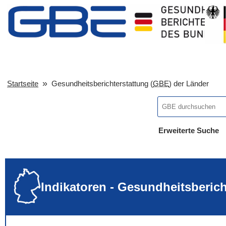
Startseite
Gesundheitsberichterstattung (
GBE
) der Länder
Erweiterte Suche
... alle Worte
... eines der Wort
... genau diesen
Indikatoren - Gesundheitsberic