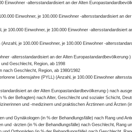
0.000 Einwohner -altersstandardisiert an der Alten Europastandardbe
e 100.000 Einwohner, je 100.000 Einwohner -altersstandardisiert an 
hl, je 100.000 Einwohner, je 100.000 Einwohner -altersstandardisiert
ren (Anzahl, je 100.000 Einwohner, je 100.000 Einwohner -altersstanda
wohner -altersstandardisiert an der Alten Europastandardbevölkerung-
r und Geschlecht, Region, ab 1998
rson nach Geschlecht, Region, ab 1980/1982
erlorene Lebensjahre (PYLL) (Anzahl, je 100.000 Einwohner altersstan
tersstandardisiert an der Alten Europastandardbevölkerung-) nach au
n % der Befragten) nach Alter, Geschlecht und sozialer Schicht, Deu
izinerinnen und -medizinern und praktischen Ärztinnen und Ärzten (i
en und Gynäkologen (in % der Behandlungsfälle) nach Rang und Antei
en und -ärzten (in % der Behandlungsfälle) nach Geschlecht, Rang un
n und Orthopäden (in % der Behandlungsfälle) nach Geschlecht, Rang