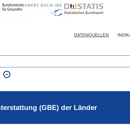
DATENQUELLEN
INDI
auch in allen Texten suchen (Volltextsuche)
e
auch Synonyme einbeziehen
 Ausdruck
auch ähnlich geschriebenes einbeziehen
hterstattung (GBE) der Länder