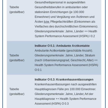
Gesundheitspersonal in ausgewählten
Tabelle
Gesundheitsberufen in ambulanten oder
(gestaltbar)
stationären Einrichtungen (je 100.000
Einwohner) und Vergütung von Ärztinnen und
Ärzten
bzw.
Pflegefachkräften (Einkommen als
Vielfaches des durchschnittlichen Einkommens).
Gliederungsmerkmale: Jahre, Länder ++ Health
System Performance Assessment (HSPA) I 0.2
Indikator O 0.1: Ambulante Arztkontakte
Ambulante Arztkontakte (geschätzte Anzahl).
Tabelle
Gliederungsmerkmale: Jahre, Länder, Stratum
(gestaltbar)
(nach Urbanisierungsgrad, Geschlecht, Alter) ++
Health System Performance Assessment (HSPA)
O 0.1
Indikator O 0.3: Krankenhausentlassungen
Krankenhausentlassungen nach ausgewählten
Tabelle
Hauptdiagnosen Fälle pro 100.000 Einwohner.
(gestaltbar)
Gliederungsmerkmale: Jahre, Länder, Art der
Hauptdiagnose ++ Health System Performance
Assessment (HSPA) O 0.3