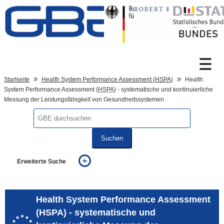
Zum Inhalt
Suche
Startseite
Health System Performance Assessment (
HSPA
)
Health
System Performance Assessment (
HSPA
) - systematische und kontinuierliche
Messung der Leistungsfähigkeit von Gesundheitssystemen
Sprachumschaltung
Suchen
Fußzeile
Erweiterte Suche
... alle Worte
... eines der Worte
... genau diesen Ausdruck
Health System Performance Assessment
auch in allen Texten suchen (Volltextsuche)
(HSPA) - systematische und
auch Synonyme einbeziehen
auch ähnlich geschriebenes einbeziehen