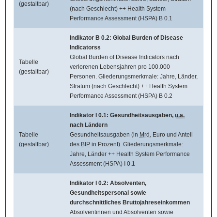
(gestaltbar)
(nach Geschlecht) ++ Health System
Performance Assessment (HSPA) B 0.1
Indikator B 0.2:
Global Burden of Disease
Indicatorss
Global Burden of Disease Indicators
nach
Tabelle
verlorenen Lebensjahren pro 100.000
(gestaltbar)
Personen. Gliederungsmerkmale: Jahre, Länder,
Stratum (nach Geschlecht) ++ Health System
Performance Assessment (HSPA) B 0.2
Indikator I 0.1: Gesundheitsausgaben,
u.a.
nach Ländern
Tabelle
Gesundheitsausgaben (in
Mrd.
Euro und Anteil
(gestaltbar)
des
BIP
in Prozent). Gliederungsmerkmale:
Jahre, Länder ++ Health System Performance
Assessment (HSPA) I 0.1
Indikator I 0.2: Absolventen,
Gesundheitspersonal sowie
durchschnittliches Bruttojahreseinkommen
Absolventinnen und Absolventen sowie