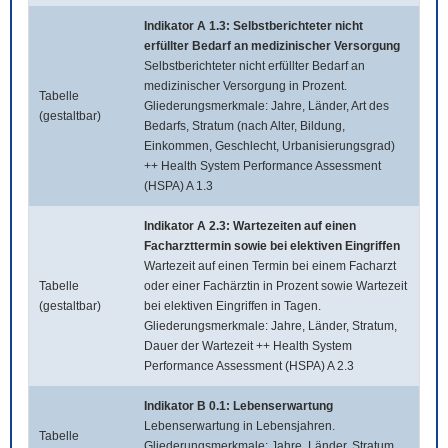
Indikator A 1.3: Selbstberichteter nicht
erfüllter Bedarf an medizinischer Versorgung
Selbstberichteter nicht erfüllter Bedarf an
medizinischer Versorgung in Prozent.
Tabelle
Gliederungsmerkmale: Jahre, Länder, Art des
(gestaltbar)
Bedarfs, Stratum (nach Alter, Bildung,
Einkommen, Geschlecht, Urbanisierungsgrad)
++ Health System Performance Assessment
(HSPA) A 1.3
Indikator A 2.3: Wartezeiten auf einen
Facharzttermin sowie bei elektiven Eingriffen
Wartezeit auf einen Termin bei einem Facharzt
Tabelle
oder einer Fachärztin in Prozent sowie Wartezeit
(gestaltbar)
bei elektiven Eingriffen in Tagen.
Gliederungsmerkmale: Jahre, Länder, Stratum,
Dauer der Wartezeit ++ Health System
Performance Assessment (HSPA) A 2.3
Indikator B 0.1: Lebenserwartung
Lebenserwartung in Lebensjahren.
Tabelle
Gliederungsmerkmale: Jahre, Länder, Stratum