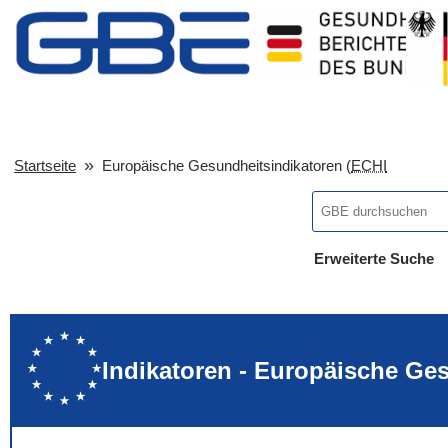
Startseite
Europäische Gesundheitsindikatoren (
ECHI
Erweiterte Suche
... alle Worte
... eines der Wort
... genau diesen
Indikatoren - Europäische Ge