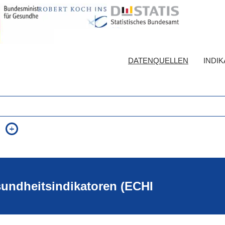
DATENQUELLEN
INDI
auch in allen Texten suchen (Volltextsuche)
e
auch Synonyme einbeziehen
 Ausdruck
auch ähnlich geschriebenes einbeziehen
sundheitsindikatoren (ECHI